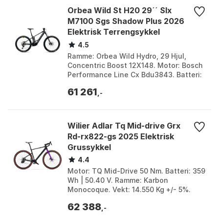
Orbea Wild St H20 29´´ Slx
M7100 Sgs Shadow Plus 2026
Elektrisk Terrengsykkel
4.5
Ramme: Orbea Wild Hydro, 29 Hjul,
Concentric Boost 12X148. Motor: Bosch
Performance Line Cx Bdu3843. Batteri:
Bosch Powertube 750Wh Horisontal
61 261
Bbp3770. Bakdempe...
,-
Wilier Adlar Tq Mid-drive Grx
Rd-rx822-gs 2025 Elektrisk
Grussykkel
4.4
Motor: TQ Mid-Drive 50 Nm. Batteri: 359
Wh | 50.40 V. Ramme: Karbon
Monocoque. Vekt: 14.550 Kg +/- 5%.
Farge: Black. Størrelse: L, M, XL, XS.
62 388
Størrelse 2: 359Wh...
,-