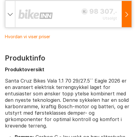
98 307
,-
Utsolgt
Hvordan vi viser priser
Produktinfo
Produktoversikt
Santa Cruz Bikes Vala 1.1 70 29/27.5´´ Eagle 2026 er
en avansert elektrisk terrengsykkel laget for
entusiaster som ønsker topp ytelse kombinert med
den nyeste teknologien. Denne sykkelen har en solid
karbonramme, kraftig Bosch-motor og batteri, og er
utstyrt med førsteklasses demper- og
girkomponenter for optimal kontroll og komfort i
krevende terreng.
Ramme:
Carbon C - lav vekt og høy slitestyrke