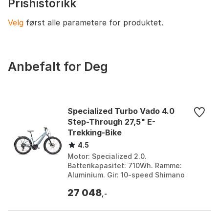
Prishistorikk
delt
Bremsemerke
SRAM
Velg
først alle parametere for produktet.
Bremsemodell
DB8
Styre
Burgtec Alloy Bar, aluminium
Anbefalt for Deg
Styremerke
Burgtec
Styremateriale
Aluminium
Specialized Turbo Vado 4.0
Stem
OneUp Enduro Stem, 42 mm lengde
Step-Through 27,5" E-
Stemmerke
OneUp
Trekking-Bike
4.5
Stem lengde
42 mm
Motor: Specialized 2.0.
Setepinne
SDG Tellis Dropper, 31.6 mm
Batterikapasitet: 710Wh. Ramme:
Aluminium. Gir: 10-speed Shimano
Setepinne merke
SDG
Deore. Farge: Sea / cmlnlps / gclmet.
27 048
Størrelse: XL. Størrelse 2: 710Wh...
,-
Setepinne modell
Tellis Dropper