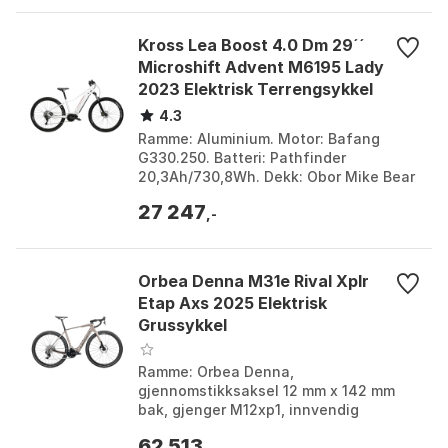
Kross Lea Boost 4.0 Dm 29´´
Microshift Advent M6195 Lady
2023 Elektrisk Terrengsykkel
4.3
Ramme: Aluminium. Motor: Bafang
G330.250. Batteri: Pathfinder
20,3Ah/730,8Wh. Dekk: Obor Mike Bear
29X2,25. Farge: Pearl. Størrelse: M.
27 247
,-
Orbea Denna M31e Rival Xplr
Etap Axs 2025 Elektrisk
Grussykkel
Ramme: Orbea Denna,
gjennomstikksaksel 12 mm x 142 mm
bak, gjenger M12xp1, innvendig
kabelføring. Motor: Shimano EP801.
62 513
Batteri: Orbea intern 420 Wh.
,-