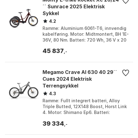
´´ Sunrace 2025 Elektrisk
Sykkel
4.2
Ramme: Aluminium 6061-T6, innvendig
kabelføring. Motor: Midtmontert, BH 1E-
36V, 80 Nm. Batteri: 720 Wh, 36 V x 20
Ah. Girgruppe: Sunrace, 7-delt. Farge:
45 837
Purple ...
,-
Megamo Crave Al 630 40 29´´
Cues 2024 Elektrisk
Terrengsykkel
4.3
Ramme: Fullt integrert batteri, Alloy
Triple Butted, 12X148 Boost, Horst Link
4. Motor: Shimano Ep6. Batteri:
Integrert Li-Ion batteri, 630 Wh. Dekk:
39 334
Maxxis Rek...
,-