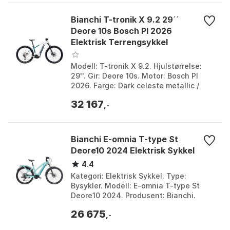
Bianchi T-tronik X 9.2 29´´
Deore 10s Bosch Pl 2026
Elektrisk Terrengsykkel
Modell: T-tronik X 9.2. Hjulstørrelse:
29''. Gir: Deore 10s. Motor: Bosch Pl
2026. Farge: Dark celeste metallic /
celeste metallic full matt, White /
32 167
iridescent...
,-
Bianchi E-omnia T-type St
Deore10 2024 Elektrisk Sykkel
4.4
Kategori: Elektrisk Sykkel. Type:
Bysykler. Modell: E-omnia T-type St
Deore10 2024. Produsent: Bianchi.
Farge: Ck16 / dark celeste full matt,
26 675
Metal brown / grap...
,-