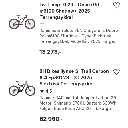
Liv Tempt 0 29´´ Deore Rd-
Zeb Base 160 mm gaffel
m6100 Shadow+ 2025
Girsystem
SRAM 70 Eagle T-Type, 12-delt
Terrengsykkel
Dekkbredde
Foran: 29x2.5, Bak: 27.5x2.5
Rammestørrelse: 29". Girsystem: Deore
Rd-m6100 Shadow+. Type: Elektrisk
Fjæringstype
Foran og bak
Terrengsykkel. Modellår: 2025. Farge:
Asphalt green. Størrelse: M, S.
Foran
160 mm
13 273
,-
fjæringsvandring
Drivlinjetype
Elektronisk
BH Bikes Ilynx+ Sl Trail Carbon
Hjulstørrelse
Foran: 29'', Bak: 27,5''
8.4 Ep801 29´´ Xt 2025
Elektrisk Terrengsykkel
4.5
Ramme: 140 mm fulldemper karbon 29.
Motor: Shimano EP801. Batteri: 630Wh.
Felger: Race Face ARC 30 TR. Farge:
Dark grey / stone / dark grey, Dark red /
62 960
red / re...
,-