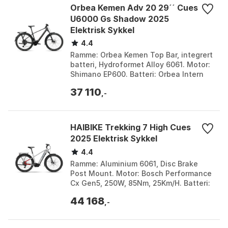
Sete
SDG Bel-Air V3 Max
Orbea Kemen Adv 20 29´´ Cues
U6000 Gs Shadow 2025
Setemerke
SDG
Elektrisk Sykkel
Sete modell
Bel-Air V3 Max
4.4
Ramme: Orbea Kemen Top Bar, integrert
Dempermerke
Fox (bakdemper), Rockshox (gaffel)
batteri, Hydroformet Alloy 6061. Motor:
Shimano EP600. Batteri: Orbea Intern
Antall gir
12
630Wh. Hjul: Alloy, Tubeless, 29, 29C,
37 110
32H. F...
,-
Bremsetype
Skivebremser
Motormerke
Bosch
HAIBIKE Trekking 7 High Cues
Motormodell
Performance CX Bdu38
2025 Elektrisk Sykkel
Batterimerke
Bosch
4.4
Ramme: Aluminium 6061, Disc Brake
Batterikapasitet
600Wh
Post Mount. Motor: Bosch Performance
Cx Gen5, 250W, 85Nm, 25Km/H. Batteri:
Type elsykkel
Elektrisk terrengsykkel (e-MTB)
Bosch Powertube 800Wh. Bakgir:
44 168
Shimano Cues U6000, ...
,-
Rammemateriale
Karbonfiber
Rammedesign
Karbonramme (Carbon C), Rockshox