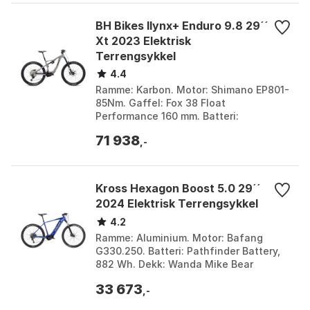
BH Bikes Ilynx+ Enduro 9.8 29´´
Xt 2023 Elektrisk
Terrengsykkel
4.4
Ramme: Karbon. Motor: Shimano EP801-
85Nm. Gaffel: Fox 38 Float
Performance 160 mm. Batteri:
Avtakbart. Farge: Black / silver / silver,
71 938
Blue / silver / blue, Gre...
,-
Kross Hexagon Boost 5.0 29´´
2024 Elektrisk Terrengsykkel
4.2
Ramme: Aluminium. Motor: Bafang
G330.250. Batteri: Pathfinder Battery,
882 Wh. Dekk: Wanda Mike Bear
29X2.25. Farge: Blue / white. Størrelse:
33 673
M. Størrelse 2: 88...
,-