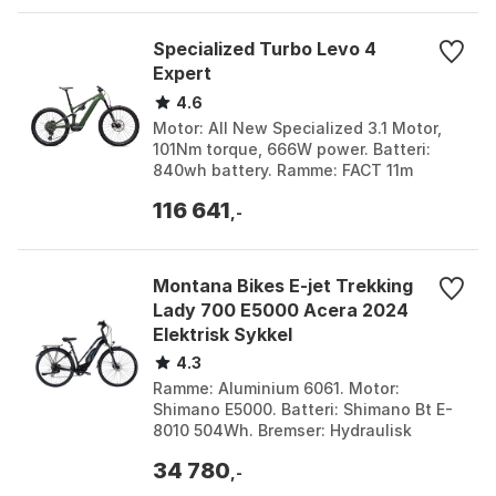
Specialized Turbo Levo 4
Expert
4.6
Motor: All New Specialized 3.1 Motor,
101Nm torque, 666W power. Batteri:
840wh battery. Ramme: FACT 11m
carbon chassis, 150mm travel, side
116 641
entry battery. Demper...
,-
Montana Bikes E-jet Trekking
Lady 700 E5000 Acera 2024
Elektrisk Sykkel
4.3
Ramme: Aluminium 6061. Motor:
Shimano E5000. Batteri: Shimano Bt E-
8010 504Wh. Bremser: Hydraulisk
skivebrems. Farge: Black. Størrelse: 42,
34 780
46, 50. Størrelse 2:...
,-