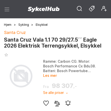
Hjem
>
Sykling
>
Elsykkel
Santa Cruz
Santa Cruz Vala 1.1 70 29/27.5´´ Eagle
2026 Elektrisk Terrengsykkel, Elsykkel
Ramme: Carbon CG. Motor:
Bosch Performance Cx Bdu38.
Batteri: Bosch Powertube
Battery 600Wh. Gaffel:
Les mer
Rockshox Zeb Base, 160 mm.
98 307
Farge: Gloss grey, Midnight
,-
Fra
gree...
Se alle priser