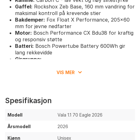
Gaffel:
Rockshox Zeb Base, 160 mm vandring for
maksimal kontroll på krevende stier
Bakdemper:
Fox Float X Performance, 205x60
mm for jevne nedfarter
Motor:
Bosch Performance CX Bdu38 for kraftig
og responsiv støtte
Batteri:
Bosch Powertube Battery 600Wh gir
lang rekkevidde
Girgruppe:
Sram 70 Eagle T-Type bakgir, 12-delt for
smidig girskifte
VIS MER
Sram 90 Eagle T-Type girhendler, Single
Click, 12-delt
E13 Helix Espec krankarm, 160 mm
Sram Xs 1270 Eagle T-Type kassett, 10-52T
Spesifikasjon
for stort girspekter
Sram 70 Eagle T-Type kjede, Flattop, 12-delt
Modell
Vala 1.1 70 Eagle 2026
Bremser:
Sram Db8 foran og bak for kraftig og
presis bremsekraft
Årsmodell
2026
Hjul og dekk:
Reserve 30|Hd Al felger
Kjønn
Unisex