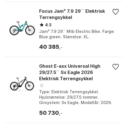
Focus Jam² 7.9 29´´ Elektrisk
Terrengsykkel
4.5
Jam² 7.9 29´´ Mtb Electric Bike. Farge:
Blue green. Størrelse: XL.
40 385
,-
Ghost E-asx Universal High
29/27.5´´ Sx Eagle 2026
Elektrisk Terrengsykkel
Type: Elektrisk Terrengsykkel.
Hjulstørrelse: 29/27.5 tommer.
Girsystem: Sx Eagle. Modellår: 2026.
Farge: Black / grey / green. Størrelse: M.
50 730
Størrelse 2: 800Wh...
,-