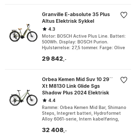
Granville E-absolute 35 Plus
Altus Elektrisk Sykkel
4.3
Motor: BOSCH Active Plus Line. Batteri:
500Wh. Display: BOSCH Purion.
Hjulstørrelse: 27,5 tommer. Farge: Olive
mat, Pearl ivory, Petrol blue. Størrelse:
29 842
L, M, S...
,-
Orbea Kemen Mid Suv 10 29´´
Xt M8130 Link Glide Sgs
Shadow Plus 2024 Elektrisk
Sykkel
4.4
Ramme: Orbea Kemen Mid Bar, Shimano
Steps, Integrert batteri, Hydroformet
Alloy 6061-serie, Intern kabelføring,
Boost 148x12, kompatibel med
32 408
bagasjebrett og stø...
,-