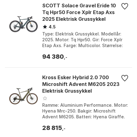
SCOTT Solace Gravel Eride 10
Tq Hpr50 Force Xplr Etap Axs
2025 Elektrisk Grussykkel
4.5
Type: Elektrisk Grussykkel. Modellår:
2025. Motor: Tq Hpr50. Gir: Force Xplr
Etap Axs. Farge: Multicolor. Størrelse:
52, 54, 56. Størrelse 2: 360Wh.
94 380
,-
Kross Esker Hybrid 2.0 700
Microshift Advent M6205 2023
Elektrisk Grussykkel
Ramme: Aluminium Performance. Motor:
Hyena Mrc-250. Bakgir: Microshift
Advent M6205. Batteri: Hyena Giraffe.
Farge: Khaki. Størrelse: L, M. Størrelse
28 815
2: 350Wh.
,-