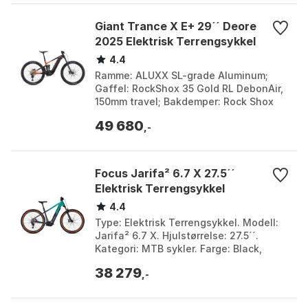
Giant Trance X E+ 29´´ Deore
2025 Elektrisk Terrengsykkel
4.4
Ramme: ALUXX SL-grade Aluminum;
Gaffel: RockShox 35 Gold RL DebonAir,
150mm travel; Bakdemper: Rock Shox
Deluxe Select R; Stem: Giant Contact
49 680
SL 35. Farge: Cord...
,-
Focus Jarifa² 6.7 X 27.5´´
Elektrisk Terrengsykkel
4.4
Type: Elektrisk Terrengsykkel. Modell:
Jarifa² 6.7 X. Hjulstørrelse: 27.5´´.
Kategori: MTB sykler. Farge: Black,
Grey. Størrelse: XS. Størrelse 2: 600Wh.
38 279
,-