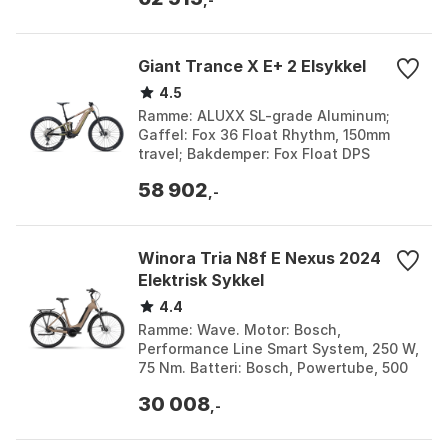
Girgruppe:...
Giant Trance X E+ 2 Elsykkel
4.5
Ramme: ALUXX SL-grade Aluminum;
Gaffel: Fox 36 Float Rhythm, 150mm
travel; Bakdemper: Fox Float DPS
Performance; Stem: Giant Contact SL
58 902
35. Farge: Kobber, Messi...
,-
Winora Tria N8f E Nexus 2024
Elektrisk Sykkel
4.4
Ramme: Wave. Motor: Bosch,
Performance Line Smart System, 250 W,
75 Nm. Batteri: Bosch, Powertube, 500
Wh. Bakgir: Shimano, Nexus. Farge:
30 008
Brown. Størrelse: L, M...
,-