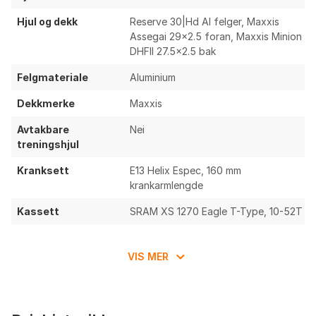
Foran: Maxxis Assegai 29x2.5, 3C Maxxgrip,
Hjul og dekk
Reserve 30|Hd Al felger, Maxxis
Exo+
Assegai 29x2.5 foran, Maxxis Minion
Bak: Maxxis Minion Dhrii 27.5x2.5, 3C
DHFII 27.5x2.5 bak
Maxxterra, Doubledown
Komponenter:
Felgmateriale
Aluminium
Burgtec Alloy Bar styre
Oneup Enduro Stem, 42 mm styrestem
Dekkmerke
Maxxis
Sdg Bel-Air V3 Max sadel
Sdg Tellis Dropper setepinne, 31.6 mm
Avtakbare
Nei
treningshjul
Kranksett
E13 Helix Espec, 160 mm
krankarmlengde
Kassett
SRAM XS 1270 Eagle T-Type, 10-52T
Girutveksling
10-52T
VIS MER
Girspaker
SRAM 90 Eagle T-Type, Single Click,
12-delt
Kjede
SRAM 70 Eagle T-Type, Flattop, 12-