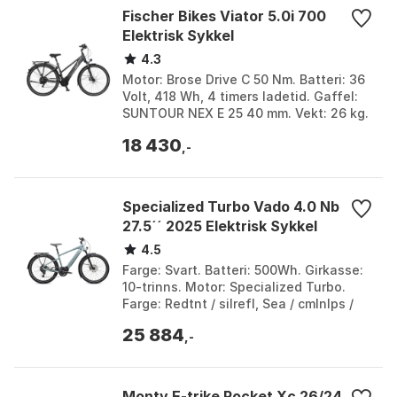
Fischer Bikes Viator 5.0i 700
Elektrisk Sykkel
4.3
Motor: Brose Drive C 50 Nm. Batteri: 36
Volt, 418 Wh, 4 timers ladetid. Gaffel:
SUNTOUR NEX E 25 40 mm. Vekt: 26 kg.
Farge: Matte grey. Størrelse: One Size.
18 430
Stø...
,-
Specialized Turbo Vado 4.0 Nb
27.5´´ 2025 Elektrisk Sykkel
4.5
Farge: Svart. Batteri: 500Wh. Girkasse:
10-trinns. Motor: Specialized Turbo.
Farge: Redtnt / silrefl, Sea / cmlnlps /
gclmet. Størrelse: L, M, S. Størrelse 2:
25 884
7...
,-
Monty E-trike Rocket Xc 26/24