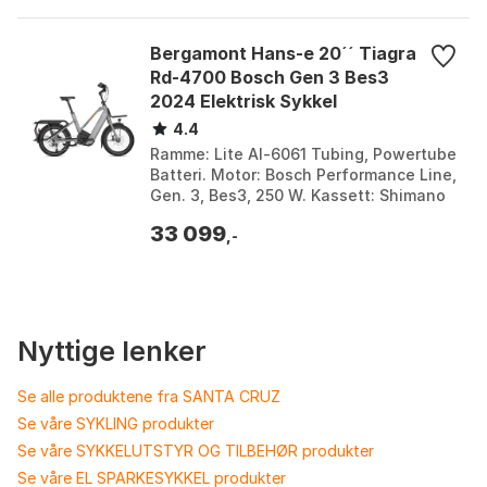
Bergamont Hans-e 20´´ Tiagra
Rd-4700 Bosch Gen 3 Bes3
2024 Elektrisk Sykkel
4.4
Ramme: Lite Al-6061 Tubing, Powertube
Batteri. Motor: Bosch Performance Line,
Gen. 3, Bes3, 250 W. Kassett: Shimano
Cs-Hg500, 11-34T. Vekt: 26,3 Kg. Farge:
33 099
Shin...
,-
Nyttige lenker
Se alle produktene fra SANTA CRUZ
Se våre SYKLING produkter
Se våre SYKKELUTSTYR OG TILBEHØR produkter
Se våre EL SPARKESYKKEL produkter