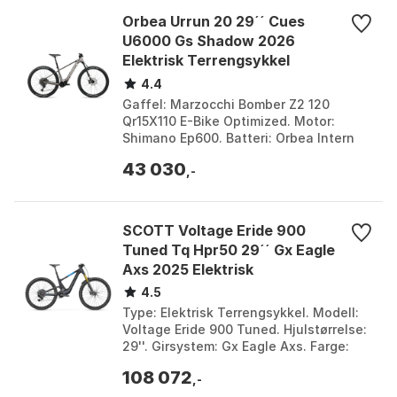
Orbea Urrun 20 29´´ Cues
U6000 Gs Shadow 2026
Elektrisk Terrengsykkel
4.4
Gaffel: Marzocchi Bomber Z2 120
Qr15X110 E-Bike Optimized. Motor:
Shimano Ep600. Batteri: Orbea Intern
630Wh. Bremsesystem: Shimano Mt420
43 030
Hydraulisk Skivebrems ...
,-
SCOTT Voltage Eride 900
Tuned Tq Hpr50 29´´ Gx Eagle
Axs 2025 Elektrisk
Terrengsykkel
4.5
Type: Elektrisk Terrengsykkel. Modell:
Voltage Eride 900 Tuned. Hjulstørrelse:
29''. Girsystem: Gx Eagle Axs. Farge:
Black / purple. Størrelse: S, XL.
108 072
Størrelse...
,-