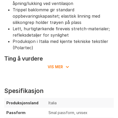
åpning/lukking ved ventilasjon
Trippel baklomme gir standard
oppbevaringskapasitet; elastisk linning med
silikongrep holder trøyen på plass
Lett, hurtigtørkende fireveis stretch-materialer;
refleksdetaljer for synlighet
Produksjon i Italia med kjente tekniske tekstiler
(Polartec)
Ting å vurdere
VIS MER
Unisex smal passform kan gi utfordringer i
passform for enkelte kropptyper; mulig behov
for å prøve/ justere størrelse
Ingen sikkerhetslomme med glidelås for
Spesifikasjon
nøkler/kort
Råklippede ermer uten silikon kan rulle/krype på
Produksjonsland
Italia
enkelte armer ved høy intensitet
Passform
Smal passform, unisex
Materialmiks med Polartec Power Stretch i