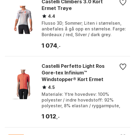
Castelli Climbers 3.0 Kort
Ermet Trøye
4.4
Flusso 3D; Sommer; Liten i størrelsen,
anbefales å gå opp en størrelse. Farge:
Bordeaux / red, Silver / dark grey.
Størrelse: 3XL, XXL.
1 074
,-
Castelli Perfetto Light Ros
Gore-tex Infinium™
Windstopper® Kort Ermet
Trøye
4.5
Materiale: Ytre hovedvev: 100%
polyester / indre hovedstoff: 92%
polyester, 8% elastan / ryggarmpute,
bakside: 78% polyester, 22% elastan /
1 012
nedre skrog: 70% pol...
,-