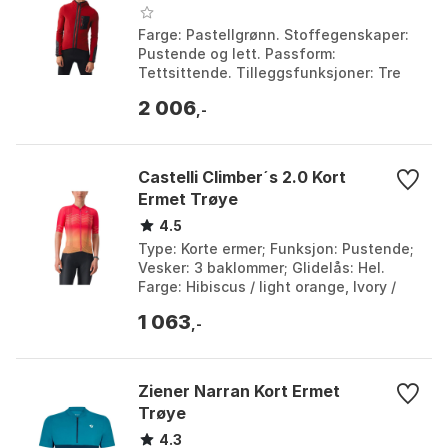
Farge: Pastellgrønn. Stoffegenskaper:
Pustende og lett. Passform:
Tettsittende. Tilleggsfunksjoner: Tre
baklommer. Farge: Alpine green, Dhla,
2 006
Mountain fog, Past...
,-
Castelli Climber´s 2.0 Kort
Ermet Trøye
4.5
Type: Korte ermer; Funksjon: Pustende;
Vesker: 3 baklommer; Glidelås: Hel.
Farge: Hibiscus / light orange, Ivory /
sage grey, Moon grey / defender green.
1 063
Større...
,-
Ziener Narran Kort Ermet
Trøye
4.3