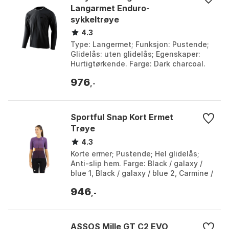
Langarmet Enduro-
sykkeltrøye
4.3
Type: Langermet; Funksjon: Pustende;
Glidelås: uten glidelås; Egenskaper:
Hurtigtørkende. Farge: Dark charcoal.
Størrelse: L, M, S.
976
,-
Sportful Snap Kort Ermet
Trøye
4.3
Korte ermer; Pustende; Hel glidelås;
Anti-slip hem. Farge: Black / galaxy /
blue 1, Black / galaxy / blue 2, Carmine /
rose cyclamen 1, Carmine / rose
946
cyclamen ...
,-
ASSOS Mille GT C2 EVO