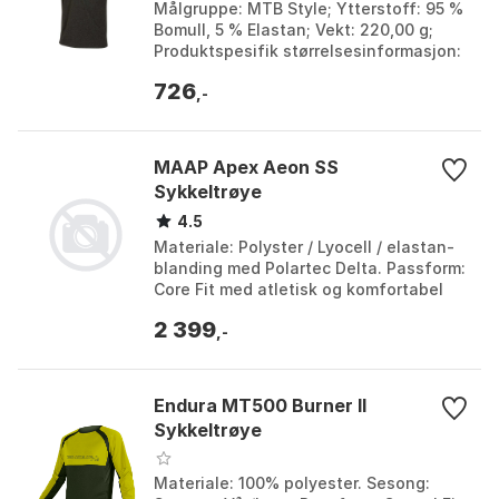
Målgruppe: MTB Style; Ytterstoff: 95 %
Bomull, 5 % Elastan; Vekt: 220,00 g;
Produktspesifik størrelsesinformasjon:
Liten i størrelsen. Farge: Black, Grey
726
melang...
,-
MAAP Apex Aeon SS
Sykkeltrøye
4.5
Materiale: Polyster / Lyocell / elastan-
blanding med Polartec Delta. Passform:
Core Fit med atletisk og komfortabel
profil. Temperaturområde: ca. 18–35 °C.
2 399
Lomm...
,-
Endura MT500 Burner II
Sykkeltrøye
Materiale: 100% polyester. Sesong: