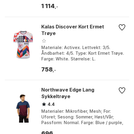
Fit. Farge: Barberry, Chasm, Crash, Exa
1 114
1, Exa 2,...
,-
Kalas Discover Kort Ermet
Trøye
Materiale: Activex. Lettvekt: 3/5.
Åndbarhet: 4/5. Type: Kort Ermet Trøye.
Farge: White. Størrelse: L.
758
,-
Northwave Edge Lang
Sykkeltrøye
4.4
Materialer: Mikrofiber, Mesh; For:
Uforet; Sesong: Sommer, Høst/Vår;
Passform: Normal. Farge: Blue / purple,
Lilla, Sort. Størrelse: L, M, S.
696
,-