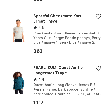
Sportful Checkmate Kort
Ermet Trøye
4.3
Checkmate Short Sleeve Jersey Hvit 6
Years Gutt. Farge: Beetle papaya, Berry
blue / mauve 1, Berry blue / mauve 2,
Black / white cedar, Blue ceramic, Blue
363
sea b...
,-
PEARL iZUMi Quest Amfib
Langermet Trøye
4.4
Quest Amfib Long Sleeve Jersey Blå L
Kvinne. Farge: Dark spruce, Sunfire /
dark spruce. Størrelse: L, S, XL, XS, XXL.
1 117
,-