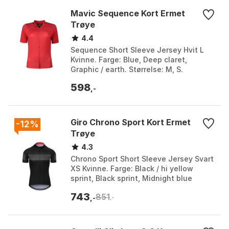
Mavic Sequence Kort Ermet
Trøye
4.4
Sequence Short Sleeve Jersey Hvit L
Kvinne. Farge: Blue, Deep claret,
Graphic / earth. Størrelse: M, S.
598
,-
Giro Chrono Sport Kort Ermet
-12%
Trøye
4.3
Chrono Sport Short Sleeve Jersey Svart
XS Kvinne. Farge: Black / hi yellow
sprint, Black sprint, Midnight blue
screen, Midnight blue sprint, Scream
743
851
teal degree....
,-
,-