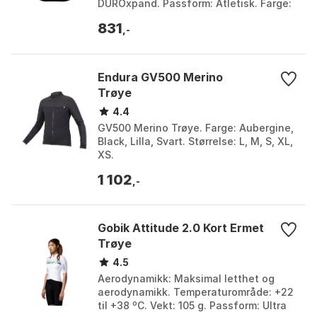
DUROxpand. Passform: Atletisk. Farge:
Black / sulphur yellow, Grønn, Gul.
831
Størrelse: S.
,-
Endura GV500 Merino
Trøye
4.4
GV500 Merino Trøye. Farge: Aubergine,
Black, Lilla, Svart. Størrelse: L, M, S, XL,
XS.
1 102
,-
Gobik Attitude 2.0 Kort Ermet
Trøye
4.5
Aerodynamikk: Maksimal letthet og
aerodynamikk. Temperaturområde: +22
til +38 ºC. Vekt: 105 g. Passform: Ultra