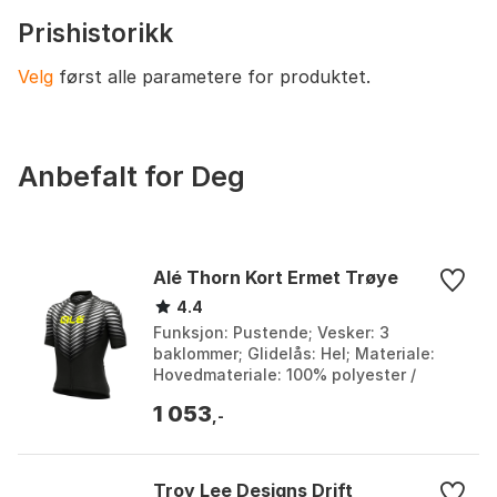
Fukttransporterende
Ja
aero-passform, høy ventilasjon i sidepaneler og
Prishistorikk
standard lommeoppsett. Mindre egnet når det kreves
Komforttemperaturområde
+18 °C til +35 °C
sikkerhetslomme med glidelås eller maksimal
Velg
først alle parametere for produktet.
Rasktørkende
Ja
kjøleeffekt i ekstrem varme.
Disiplin
Landeveissykling, gravel-sykling,
terrengsykling
Anbefalt for Deg
Alé Thorn Kort Ermet Trøye
4.4
Funksjon: Pustende; Vesker: 3
baklommer; Glidelås: Hel; Materiale:
Hovedmateriale: 100% polyester /
armermer, side: 92% polyester, 8%
1 053
elastan. Farge: Black, Blu...
,-
Troy Lee Designs Drift