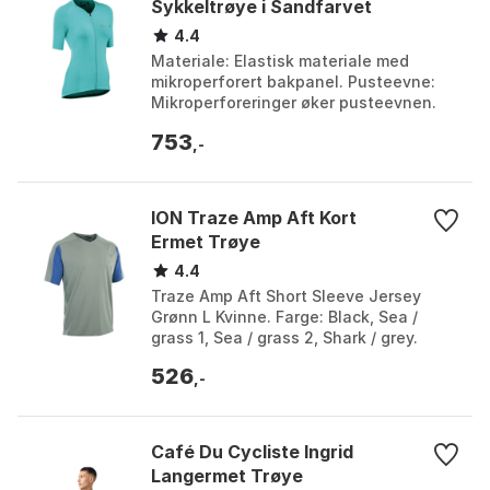
Sykkeltrøye i Sandfarvet
4.4
Materiale: Elastisk materiale med
mikroperforert bakpanel. Pusteevne:
Mikroperforeringer øker pusteevnen.
Passform: Behagelig, elastisk passform
753
som følger beve...
,-
ION Traze Amp Aft Kort
Ermet Trøye
4.4
Traze Amp Aft Short Sleeve Jersey
Grønn L Kvinne. Farge: Black, Sea /
grass 1, Sea / grass 2, Shark / grey.
Størrelse: L, M, S, XL, XXL.
526
,-
Café Du Cycliste Ingrid
Langermet Trøye