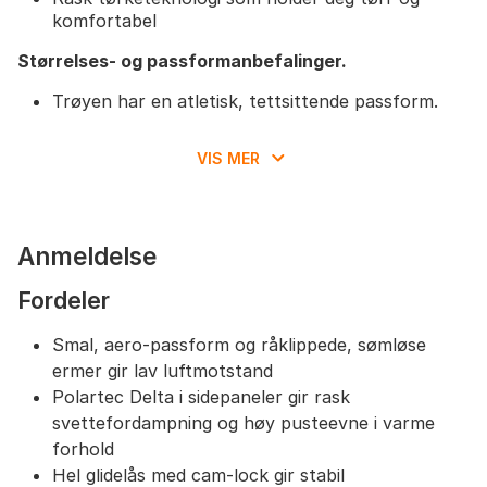
komfortabel
Størrelses- og passformanbefalinger.
Trøyen har en atletisk, tettsittende passform.
Velg din vanlige størrelse for en kroppsnær
følelse, eller gå opp en størrelse for en litt løsere
VIS MER
passform.
Se Santinis størrelsesguide for eksakte mål for
bryst og midje.
Anmeldelse
Fordeler
Smal, aero-passform og råklippede, sømløse
ermer gir lav luftmotstand
Polartec Delta i sidepaneler gir rask
svettefordampning og høy pusteevne i varme
forhold
Hel glidelås med cam‑lock gir stabil