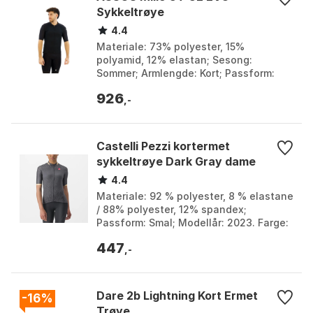
Sykkeltrøye
4.4
Materiale: 73% polyester, 15%
polyamid, 12% elastan; Sesong:
Sommer; Armlengde: Kort; Passform:
Smal / regularFit. Farge: Black series,
926
Svart, Zeus black series...
,-
Castelli Pezzi kortermet
sykkeltrøye Dark Gray dame
4.4
Materiale: 92 % polyester, 8 % elastane
/ 88% polyester, 12% spandex;
Passform: Smal; Modellår: 2023. Farge:
Defender green, Grå, Persian red,
447
Quetzal green. St...
,-
Dare 2b Lightning Kort Ermet
-16%
Trøye