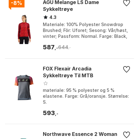
AGU Melange LS Dame
-8%
Sykkeltrøye
4.3
Materiale: 100% Polyester Snowdrop
Brushed; Fôr: Uforet; Sesong: Vår/høst,
vinter; Passform: Normal. Farge: Black,
Pink, Sort. Størrelse: L, M, S, XL, XS,
587
644
XXL.
,-
,-
FOX Flexair Arcadia
Sykkeltrøye Til MTB
materiale: 95 % polyester og 5 %
elastene. Farge: Grå/oransje. Størrelse:
S.
593
,-
Northwave Essence 2 Woman