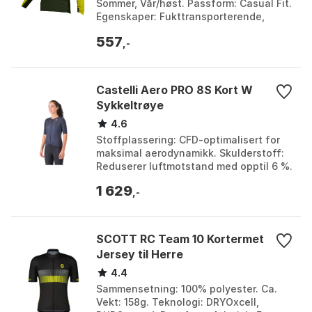
Sommer, Vår/høst. Passform: Casual Fit.
Egenskaper: Fukttransporterende,
slitesterke paneler, silikongrippere,
557
mesh ventilasj...
,-
Castelli Aero PRO 8S Kort W
Sykkeltrøye
4.6
Stoffplassering: CFD-optimalisert for
maksimal aerodynamikk. Skulderstoff:
Reduserer luftmotstand med opptil 6 %.
Ermeavslutninger: Bondede for sømløs
1 629
komfort. ...
,-
SCOTT RC Team 10 Kortermet
Jersey til Herre
4.4
Sammensetning: 100% polyester. Ca.
Vekt: 158g. Teknologi: DRYOxcell,