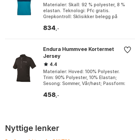
Materialer: Skall: 92 % polyester, 8 %
elastan. Teknologi: Pfc gratis.
Grepkontroll: Sklisikker belegg på
kanten. Vedlikeholdsinstruksjoner:
834
Skånsom maskinvask ...
,-
Endura Hummvee Kortermet
Jersey
4.4
Materialer: Hoved: 100% Polyester.
Trim: 90% Polyester, 10% Elastan;
Sesong: Sommer, Vår/høst; Passform:
Semi Slim-Fit; Størrelser: XS - 3XL.
458
Farge: Svart. Stør...
,-
Nyttige lenker