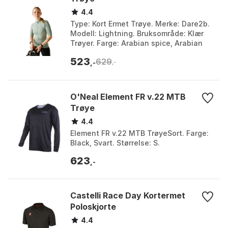
4.4
Type: Kort Ermet Trøye. Merke: Dare2b.
Modell: Lightning. Bruksområde: Klær
Trøyer. Farge: Arabian spice, Arabian
spice gradient print, Boa gradient print,
523
629
Dusk...
,-
,-
O'Neal Element FR v.22 MTB
Trøye
4.4
Element FR v.22 MTB TrøyeSort. Farge:
Black, Svart. Størrelse: S.
623
,-
Castelli Race Day Kortermet
Poloskjorte
4.4