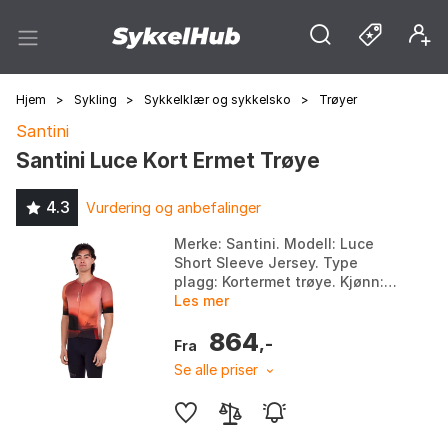
Hjem
>
Sykling
>
Sykkelklær og sykkelsko
>
Trøyer
Santini
Santini Luce Kort Ermet Trøye
4.3
Vurdering og anbefalinger
Merke: Santini. Modell: Luce
Short Sleeve Jersey. Type
plagg: Kortermet trøye. Kjønn:
Herre. Farge: Black, Green.
Les mer
Størrelse: L, XS.
864
,-
Fra
Se alle priser