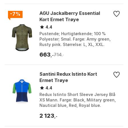
AGU Jackalberry Essential
-7%
Kort Ermet Trøye
4.4
Pustende; Hurtigtørkende; 100 %
Polyester; Smal. Farge: Army green,
Rusty pink. Størrelse: L, XL, XXL.
663
714
,-
,-
Santini Redux Istinto Kort
Ermet Trøye
4.4
Redux Istinto Short Sleeve Jersey Blå
XS Mann. Farge: Black, Military green,
Nautical blue, Red, Royal blue.
Størrelse: 3XL, S, XS, XXL.
2 123
,-