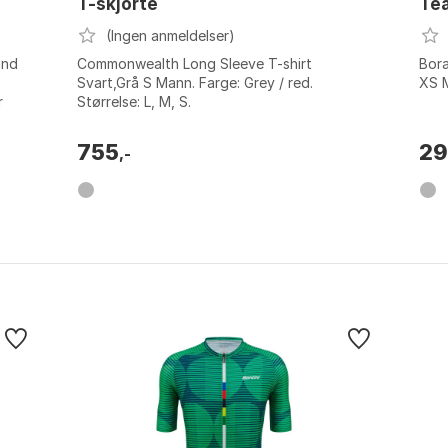
T-skjorte
Te
(Ingen anmeldelser)
and
Commonwealth Long Sleeve T-shirt
Bor
Svart,Grå S Mann. Farge: Grey / red.
XS M
r
Størrelse: L, M, S.
rt
755
2
,-