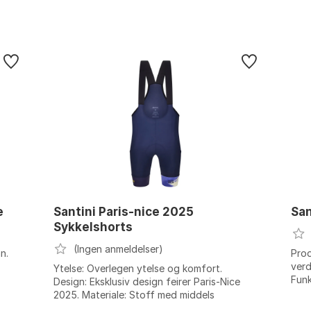
e
Santini Paris-nice 2025
San
Sykkelshorts
(Ingen anmeldelser)
n.
Prod
verd
Ytelse: Overlegen ytelse og komfort.
Fun
Design: Eksklusiv design feirer Paris-Nice
oppr
2025. Materiale: Stoff med middels
Bla..
kompresjon. Komfort: GITevo-pute for