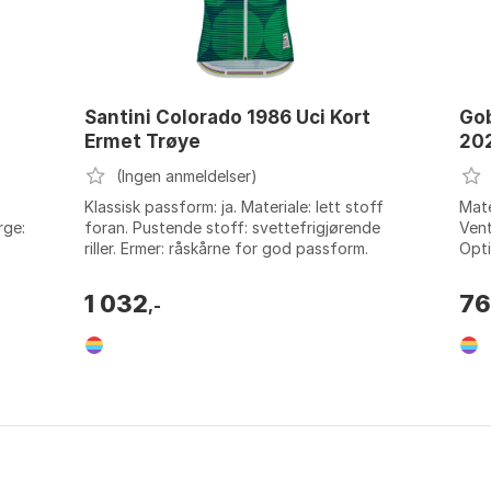
Santini Colorado 1986 Uci Kort
Gob
Ermet Trøye
20
(Ingen anmeldelser)
Klassisk passform: ja. Materiale: lett stoff
Mate
rge:
foran. Pustende stoff: svettefrigjørende
Vent
riller. Ermer: råskårne for god passform.
Opti
Farge: Print. Størrelse: XS, XXS...
Deta
1 032
76
,-