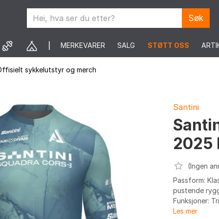
Søk
MERKEVARER
SALG
STØTT OSS
ARTI
ffisielt sykkelutstyr og merch
Santini
Santi
2025 
(Ingen an
Passform: Klas
pustende rygg
Funksjoner: Tr
Les mer