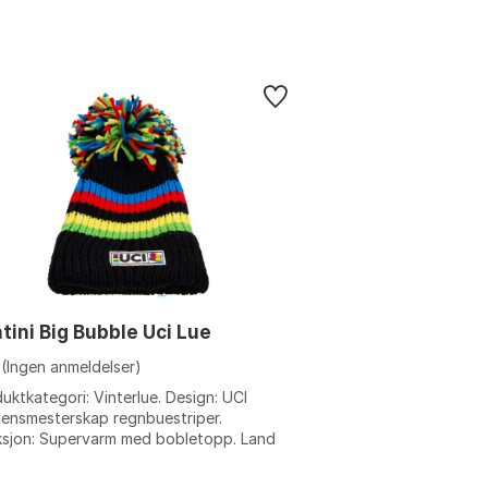
tini Big Bubble Uci Lue
(Ingen anmeldelser)
uktkategori: Vinterlue. Design: UCI
ensmesterskap regnbuestriper.
ksjon: Supervarm med bobletopp. Land
innelse: Folkerepublikken Kina. Farge:
.