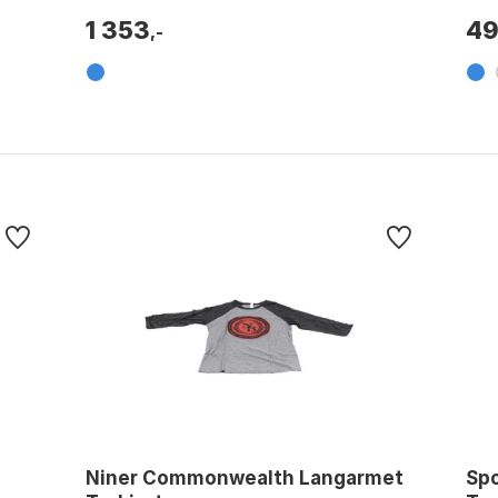
maksimal...
1 353
4
,-
Niner Commonwealth Langarmet
Spo