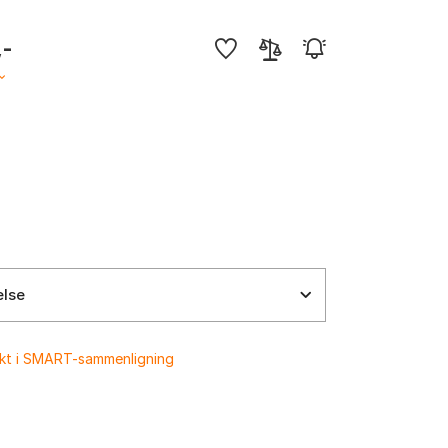
,-
else
ukt i SMART-sammenligning