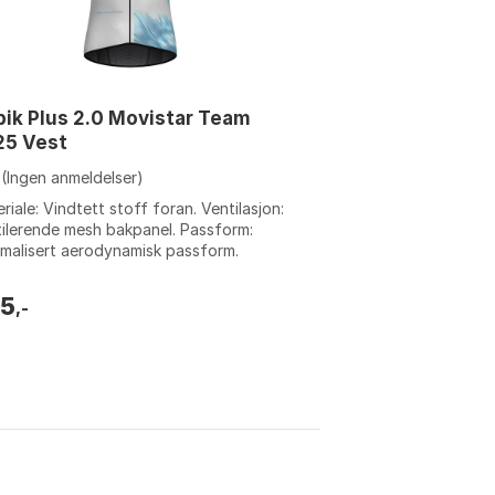
ik Plus 2.0 Movistar Team
25 Vest
(Ingen anmeldelser)
riale: Vindtett stoff foran. Ventilasjon:
ilerende mesh bakpanel. Passform:
malisert aerodynamisk passform.
ljer: Dobbel glidelås med YKK forseg...
5
,-