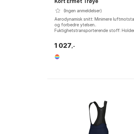
Kort Ermet Trøye
(Ingen anmeldelser)
Aerodynamisk snitt: Minimere luftmotst
og forbedre ytelsen..
Fuktighetstransporterende stoff: Holde
deg kjølig og tørr ved å transportere bo
svette.. Forf...
1 027
,-