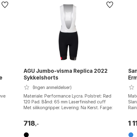
AGU Jumbo-visma Replica 2022
San
e
Sykkelshorts
Er
(Ingen anmeldelser)
eve
Materiale: Performance Lycra. Polstret: Rød
Mate
120 Pad. Bånd: 65 mm Laserfinished cuff
Slan
Met silikongripper. Levering: Na Kerst. Farge:
Rain
Black / yellow. Størrelse: XS...
Stør
718
1 1
,-