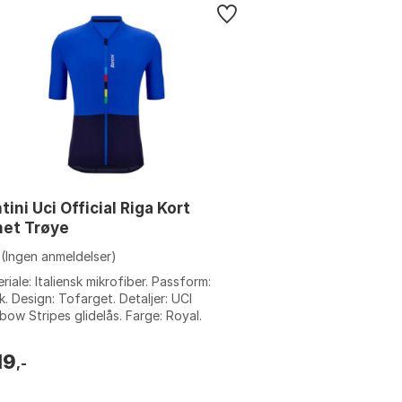
tini Uci Official Riga Kort
met Trøye
(Ingen anmeldelser)
riale: Italiensk mikrofiber. Passform:
k. Design: Tofarget. Detaljer: UCI
bow Stripes glidelås. Farge: Royal.
relse: XS.
19
,-