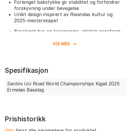
Forlenget bakstykke gir stabilitet og forhindrer
forskyvning under bevegelse
Unikt design inspirert av Rwandas kultur og
2025-mesterskapet
Baselaget har en kroppsnær, atletisk passform
som sikrer optimale tekniske egenskaper.
Anbefales å velge din vanlige størrelse for en
VIS MER
tettsittende effekt, eller gå opp én størrelse
dersom du ønsker en mer avslappet passform.
Spesifikasjon
Santini Uci Road World Championships Kigali 2025
Ermeløs Baselag
Prishistorikk
Velg
først alle parametere for produktet.