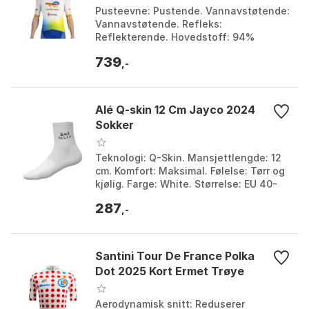
Pusteevne: Pustende. Vannavstøtende:
Vannavstøtende. Refleks:
Reflekterende. Hovedstoff: 94%
polyester, 6% elastan. Farge: White.
739
Størrelse: 3XL.
,-
Alé Q-skin 12 Cm Jayco 2024
Sokker
Teknologi: Q-Skin. Mansjettlengde: 12
cm. Komfort: Maksimal. Følelse: Tørr og
kjølig. Farge: White. Størrelse: EU 40-
43.
287
,-
Santini Tour De France Polka
Dot 2025 Kort Ermet Trøye
Aerodynamisk snitt: Reduserer