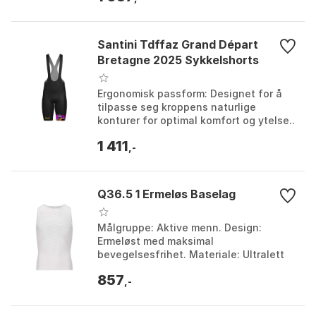
Santini Tdffaz Grand Départ
Bretagne 2025 Sykkelshorts
Ergonomisk passform: Designet for å
tilpasse seg kroppens naturlige
konturer for optimal komfort og ytelse..
Pustende stoff: Avanserte materialer
1 411
transporterer ...
,-
Q36.5 1 Ermeløs Baselag
Målgruppe: Aktive menn. Design:
Ermeløst med maksimal
bevegelsesfrihet. Materiale: Ultralett
og fukttransporterende. Farge: Hvit.
857
Farge: Drab green, Poppy orang...
,-