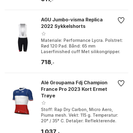
AGU Jumbo-visma Replica
2022 Sykkelshorts
Materiale: Performance Lycra. Polstret:
Rød 120 Pad. Bånd: 65 mm
Laserfinished cuff Met silikongripper.
Levering: Na Kerst. Farge: Black /
718
yellow. Størrelse: XS...
,-
Alé Groupama Fdj Champion
France Pro 2023 Kort Ermet
Trøye
Stoff: Rap Dry Carbon, Micro Aero,
Piuma mesh. Vekt: 115 g. Temperatur:
20° / 35° C. Detaljer: Reflekterende.
Farge: Rojo / azul. Størrelse: M, S.
1 037
,-