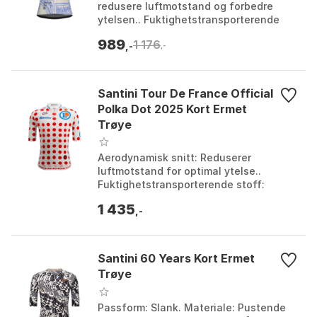
redusere luftmotstand og forbedre
ytelsen.. Fuktighetstransporterende
stoff: Holder deg kjølig og tørr ved
989
1 176
effektivt å transp...
,-
,-
Santini Tour De France Official
Polka Dot 2025 Kort Ermet
Trøye
Aerodynamisk snitt: Reduserer
luftmotstand for optimal ytelse..
Fuktighetstransporterende stoff:
Holder deg kjølig og tørr ved effektivt å
1 435
håndtere svette.. Løp...
,-
Santini 60 Years Kort Ermet
Trøye
Passform: Slank. Materiale: Pustende