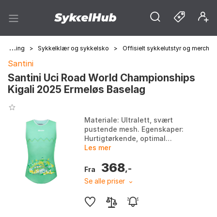
Sykling
>
Sykkelklær og sykkelsko
>
Offisielt sykkelutstyr og merch
Santini
Santini Uci Road World Championships
Kigali 2025 Ermeløs Baselag
Materiale: Ultralett, svært
pustende mesh. Egenskaper:
Hurtigtørkende, optimal
fuktighetskontroll. Design:
Les mer
Ermeløs med forlenget
368
bakstykke for jevn dekning.
,-
Fra
Arr...
Se alle priser