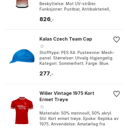
Beskyttelse: Mot UV-stråler.
Funksjoner: Pustbar, Antibakteriell,
Antilukt. Materiale: Ren kutt ermer i lett
826
stoff. Farge: Multicol...
,-
Kalas Czech Team Cap
Stofftype: PES X4. Pusteevne: Mesh-
panel. Størrelser: Utvalg tilgjengelig.
Kategori: Sommerhett. Farge: Blue.
Størrelse: M, S.
277
,-
Wilier Vintage 1975 Kort
Ermet Trøye
Materiale: 50% merinoull, 50% akryl.
Stil: Kort ermet trøye. Epoke: Replika av
1975. Anvendelse: Amatørlag fra