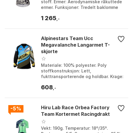
stoff. Ermer: Aerodynamiske råkuttede
ermer. Funksjoner: Tredelt baklomme
med reflekterende detaljer og elastisk
1 265
midjebånd ...
,-
Alpinestars Team Ucc
Megavalanche Langarmet T-
skjorte
Materiale: 100% polyester. Poly
stoffkonstruksjon: Lett,
fukttransporterende og holdbar. Krage:
Microfiber stretch krage hals
608
konstruksjon. Grafikk: Fade resist...
,-
Hiru Lab Race Orbea Factory
-5%
Team Kortermet Racingdrakt
Vekt: 190g. Temperatur: 18º/35º.