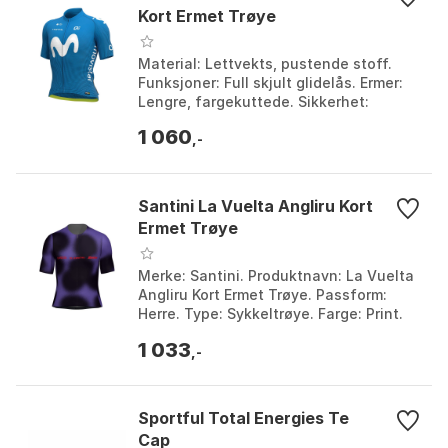
Kort Ermet Trøye
Material: Lettvekts, pustende stoff.
Funksjoner: Full skjult glidelås. Ermer:
Lengre, fargekuttede. Sikkerhet:
Reflekterende overføring for synlighet.
1 060
Farge: Bl...
,-
Santini La Vuelta Angliru Kort
Ermet Trøye
Merke: Santini. Produktnavn: La Vuelta
Angliru Kort Ermet Trøye. Passform:
Herre. Type: Sykkeltrøye. Farge: Print.
Størrelse: 4XL, XXL.
1 033
,-
Sportful Total Energies Te
Cap