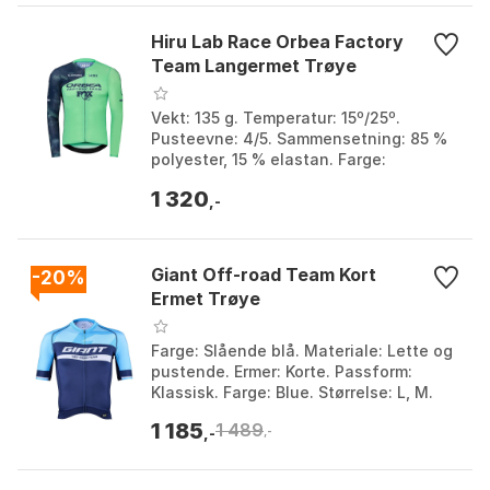
Hiru Lab Race Orbea Factory
Team Langermet Trøye
Vekt: 135 g. Temperatur: 15º/25º.
Pusteevne: 4/5. Sammensetning: 85 %
polyester, 15 % elastan. Farge:
Multicolor 1, Multicolor 2. Størrelse: M,
1 320
S, XL, XS, XXS.
,-
Giant Off-road Team Kort
-20%
Ermet Trøye
Farge: Slående blå. Materiale: Lette og
pustende. Ermer: Korte. Passform:
Klassisk. Farge: Blue. Størrelse: L, M.
1 185
1 489
,-
,-