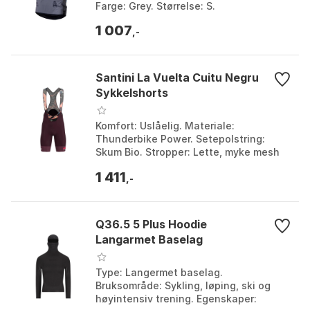
Farge: Grey. Størrelse: S.
1 007
,-
Santini La Vuelta Cuitu Negru
Sykkelshorts
Komfort: Uslåelig. Materiale:
Thunderbike Power. Setepolstring:
Skum Bio. Stropper: Lette, myke mesh
for maksimal pusteevne. Farge:
1 411
Vineyard green. Størrelse: X...
,-
Q36.5 5 Plus Hoodie
Langarmet Baselag
Type: Langermet baselag.
Bruksområde: Sykling, løping, ski og
høyintensiv trening. Egenskaper: