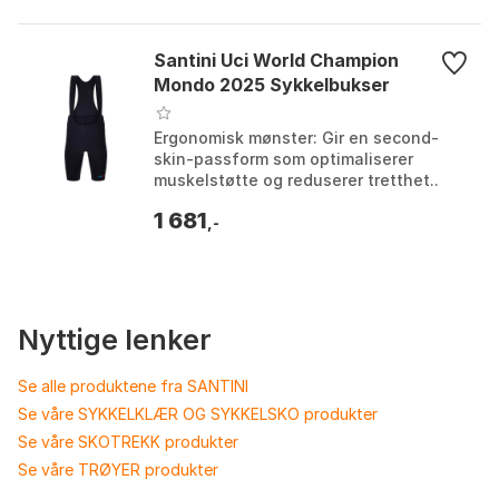
Santini Uci World Champion
Mondo 2025 Sykkelbukser
Ergonomisk mønster: Gir en second-
skin-passform som optimaliserer
muskelstøtte og reduserer tretthet..
Avansert chamois-teknologi: Gir
1 681
eksepsjonell komfort og t...
,-
Nyttige lenker
Se alle produktene fra SANTINI
Se våre SYKKELKLÆR OG SYKKELSKO produkter
Se våre SKOTREKK produkter
Se våre TRØYER produkter