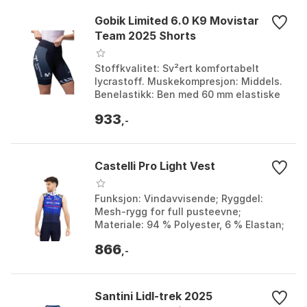
Gobik Limited 6.0 K9 Movistar
Team 2025 Shorts
Stoffkvalitet: Sv²ert komfortabelt
lycrastoff. Muskekompresjon: Middels.
Benelastikk: Ben med 60 mm elastiske
bånd og laserskjæring.
933
Spesialfunksjoner: Eksklusi...
,-
Castelli Pro Light Vest
Funksjon: Vindavvisende; Ryggdel:
Mesh-rygg for full pusteevne;
Materiale: 94 % Polyester, 6 % Elastan;
Detaljer glidelås: YKK glidelås vislon.
866
Farge: Belgian b...
,-
Santini Lidl-trek 2025