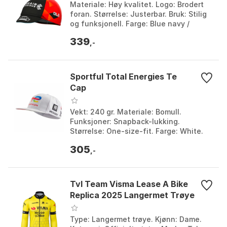
Materiale: Høy kvalitet. Logo: Brodert
foran. Størrelse: Justerbar. Bruk: Stilig
og funksjonell. Farge: Blue navy /
green, Red. Størrelse: One Size.
339
,-
Sportful Total Energies Te
Cap
Vekt: 240 gr. Materiale: Bomull.
Funksjoner: Snapback-lukking.
Størrelse: One-size-fit. Farge: White.
Størrelse: One Size.
305
,-
Tvl Team Visma Lease A Bike
Replica 2025 Langermet Trøye
Type: Langermet trøye. Kjønn: Dame.