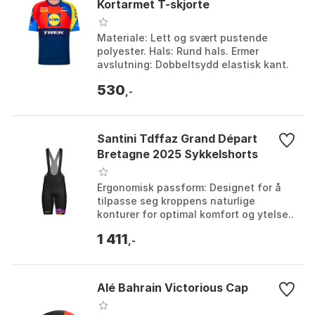
Kortarmet T-skjorte
Materiale: Lett og svært pustende
polyester. Hals: Rund hals. Ermer
avslutning: Dobbeltsydd elastisk kant.
Design: Minimalistisk uten lommer.
530
Farge: Print. Stør...
,-
Santini Tdffaz Grand Départ
Bretagne 2025 Sykkelshorts
Ergonomisk passform: Designet for å
tilpasse seg kroppens naturlige
konturer for optimal komfort og ytelse..
Pustende stoff: Avanserte materialer
1 411
transporterer ...
,-
Alé Bahrain Victorious Cap