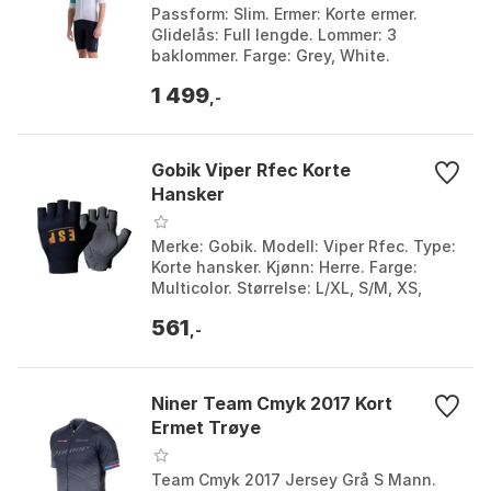
Passform: Slim. Ermer: Korte ermer.
Glidelås: Full lengde. Lommer: 3
baklommer. Farge: Grey, White.
Størrelse: 3XL, L, M, S, XL, XS, XXL,
1 499
XXS.
,-
Gobik Viper Rfec Korte
Hansker
Merke: Gobik. Modell: Viper Rfec. Type:
Korte hansker. Kjønn: Herre. Farge:
Multicolor. Størrelse: L/XL, S/M, XS,
XXL.
561
,-
Niner Team Cmyk 2017 Kort
Ermet Trøye
Team Cmyk 2017 Jersey Grå S Mann.