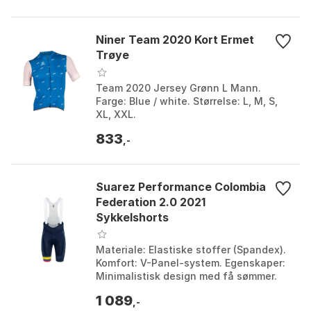
Niner Team 2020 Kort Ermet
Trøye
Team 2020 Jersey Grønn L Mann.
Farge: Blue / white. Størrelse: L, M, S,
XL, XXL.
833
,-
Suarez Performance Colombia
Federation 2.0 2021
Sykkelshorts
Materiale: Elastiske stoffer (Spandex).
Komfort: V-Panel-system. Egenskaper:
Minimalistisk design med få sømmer.
UV-beskyttelse: Ja. Farge: Blue.
1 089
Størrelse: S.
,-