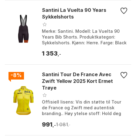
Santini La Vuelta 90 Years
Sykkelshorts
Merke: Santini. Modell: La Vuelta 90
Years Bib Shorts. Produktkategori:
Sykkelshorts. Kjønn: Herre. Farge: Black
/ brown. Størrelse: 3XL, L, S, XS, XXL.
1 353
,-
Santini Tour De France Avec
-8%
Zwift Yellow 2025 Kort Ermet
Trøye
Offisiell lisens: Vis din støtte til Tour
de France og Zwift med autentisk
branding.. Høy ytelse stoff: Hold deg
tørr, kjølig og komfortabel med
991
1 081
fuktighetstrans...
,-
,-