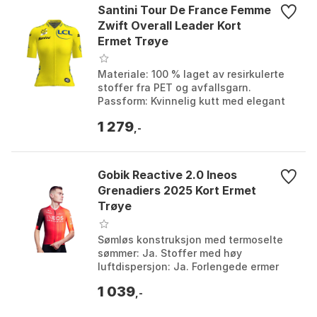
Santini Tour De France Femme
Zwift Overall Leader Kort
Ermet Trøye
Materiale: 100 % laget av resirkulerte
stoffer fra PET og avfallsgarn.
Passform: Kvinnelig kutt med elegant
passform og giro sleeve cut.
1 279
Funksjoner: Silikonarmg...
,-
Gobik Reactive 2.0 Ineos
Grenadiers 2025 Kort Ermet
Trøye
Sømløs konstruksjon med termoselte
sømmer: Ja. Stoffer med høy
luftdispersjon: Ja. Forlengede ermer
med termoselte: Ja. Helt eksponert
1 039
glidelås foran: Ja. Farge...
,-