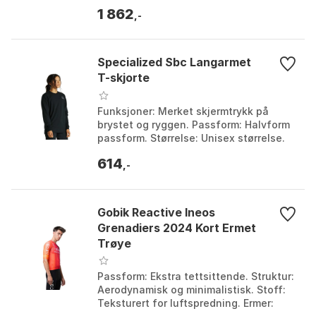
Temperaturregulering,
1 862
fuktighetshåndtering, sømløs og
,-
ergonomisk ...
Specialized Sbc Langarmet
T-skjorte
Funksjoner: Merket skjermtrykk på
brystet og ryggen. Passform: Halvform
passform. Størrelse: Unisex størrelse.
Stoffinnhold: 85% polyester, 15%
614
bomull. Farge: B...
,-
Gobik Reactive Ineos
Grenadiers 2024 Kort Ermet
Trøye
Passform: Ekstra tettsittende. Struktur:
Aerodynamisk og minimalistisk. Stoff:
Teksturert for luftspredning. Ermer: