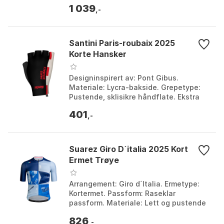
Ergonomiske og sømløse. Farge:
1 039
Multicolor. S...
,-
Santini Paris-roubaix 2025
Korte Hansker
Designinspirert av: Pont Gibus.
Materiale: Lycra-bakside. Grepetype:
Pustende, sklisikre håndflate. Ekstra
funksjoner: Støtdempende polstring.
401
Farge: Print. Stø...
,-
Suarez Giro D´italia 2025 Kort
Ermet Trøye
Arrangement: Giro d´Italia. Ermetype:
Kortermet. Passform: Raseklar
passform. Materiale: Lett og pustende
stoff. Farge: Azurra 1, Azurra 2,
826
Ciclamino 2. Størrel...
,-