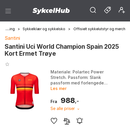
Sykling
>
Sykkelklær og sykkelsko
>
Offisielt sykkelutstyr og merch
Santini
Santini Uci World Champion Spain 2025
Kort Ermet Trøye
Materiale: Polartec Power
Stretch. Passform: Slank
passform med forlengede
råkuttede ermer. Funksjoner:
Les mer
Trippel baklomme med ekstra
988
lomme med glidelås, innvendi...
,-
Fra
Se alle priser