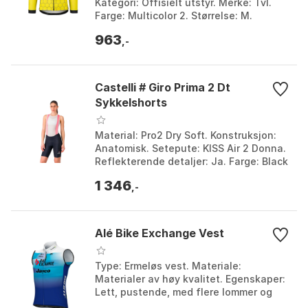
Kategori: Offisielt utstyr. Merke: Tvl.
Farge: Multicolor 2. Størrelse: M.
963
,-
Castelli # Giro Prima 2 Dt
Sykkelshorts
Material: Pro2 Dry Soft. Konstruksjon:
Anatomisk. Setepute: KISS Air 2 Donna.
Reflekterende detaljer: Ja. Farge: Black
/ pink giro. Størrelse: L, M, S, XL, XS.
1 346
,-
Alé Bike Exchange Vest
Type: Ermeløs vest. Materiale:
Materialer av høy kvalitet. Egenskaper:
Lett, pustende, med flere lommer og
reflekterende detaljer. Bruk: