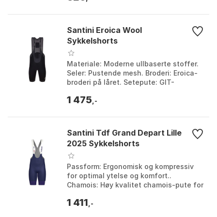
Santini Eroica Wool
Sykkelshorts
Materiale: Moderne ullbaserte stoffer.
Seler: Pustende mesh. Broderi: Eroica-
broderi på låret. Setepute: GIT-
setepute med gelkjerne. Farge: Black.
1 475
Størrelse: 3X...
,-
Santini Tdf Grand Depart Lille
2025 Sykkelshorts
Passform: Ergonomisk og kompressiv
for optimal ytelse og komfort..
Chamois: Høy kvalitet chamois-pute for
overlegen demping og trykkavlastning..
1 411
Stoff: Pustende...
,-