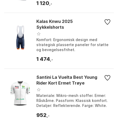
1 120
Sykkelaktiviteter, opti...
,-
Kalas Knwu 2025
Sykkelshorts
Komfort: Ergonomisk design med
strategisk plasserte paneler for støtte
og bevegelsesfrihet.
Fuktighetskontroll: Avansert stoff som
1 474
transporterer bort fuktighet ...
,-
Santini La Vuelta Best Young
Rider Kort Ermet Trøye
Materiale: Mikro-mesh stoffer. Ermer:
Råskårne. Passform: Klassisk komfort.
Detaljer: Reflekterende. Farge: White.
Størrelse: M.
952
,-