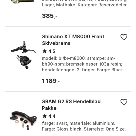
Lager, Mothake. Kategori: Reservedeler.
Type: Håndtaksklemme. Farge: Black.
385
S...
,-
Shimano XT M8000 Front
Skivebrems
4.5
modell: bl/br-m8000; strømpe: sm-
bh90-sbm; bremseklosser: j03a resin;
hendelleengde: 2-finger. Farge: Black.
Størrelse: One Size.
1 189
,-
SRAM G2 RS Hendelblad
Pakke
4.4
farge: svart; materiale: aluminium.
Farge: Gloss black. Størrelse: One Size.