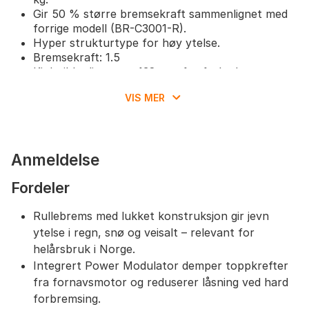
Gir 50 % større bremsekraft sammenlignet med
forrige modell (BR-C3001-R).
Hyper strukturtype for høy ytelse.
Bremsekraft: 1.5
Kjøleribbediameter: 138 mm for forbedret
varmeavledning.
VIS MER
Varmeavledning: 1.4
Hurtigutløser for innerkabel gjør vedlikehold
enklere.
Mutterdiameter: 4.0 mm (aksel: M10).
Anmeldelse
Fordeler
Rullebrems med lukket konstruksjon gir jevn
ytelse i regn, snø og veisalt – relevant for
helårsbruk i Norge.
Integrert Power Modulator demper toppkrefter
fra fornavsmotor og reduserer låsning ved hard
forbremsing.