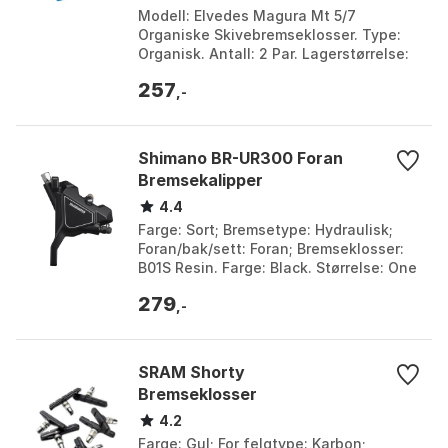
Modell: Elvedes Magura Mt 5/7
Organiske Skivebremseklosser. Type:
Organisk. Antall: 2 Par. Lagerstørrelse:
Ø37 x Ø20 x 9. Farge: Black. Størrelse:
257
One Size.
,-
Shimano BR-UR300 Foran
Bremsekalipper
4.4
Farge: Sort; Bremsetype: Hydraulisk;
Foran/bak/sett: Foran; Bremseklosser:
B01S Resin. Farge: Black. Størrelse: One
Size.
279
,-
SRAM Shorty
Bremseklosser
4.2
Farge: Gul; For felgtype: Karbon;