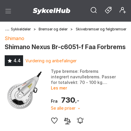
ng
>
Sykkeldeler
>
Bremser og deler
>
Skivebremser og felgbremser
Shimano
Shimano Nexus Br-c6051-f Faa Forbrems
4.4
Vurdering og anbefalinger
Type bremse: Forbrems
integrert navrullebrems. Passer
for totalvekt: 70 - 100 kg.
Materiale ytre deksel: Rustfritt
Les mer
stål. Bremsekraft: 50 % større
730
enn BR-C3001-R...
,-
Fra
Se alle priser