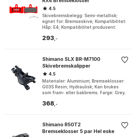
RX4 Bremseklosser
4.5
Skivebremsbelegg: Semi-metallisk;
egnet for: Bremseskive; Kompatibilitet:
Håp: E4; Kompatibilitet produsent:
Hope. Farge: Black, Black 1, Black 2.
293
Størrelse: On...
,-
Shimano SLX BR-M7100
Skivebremskalipper
4.5
Materialer: Aluminium; Bremseklosser:
G03S Resin; Hydraulisk; Kan brukes
som fram- eller bakbrems. Farge: Grey.
Størrelse: One Size.
368
,-
Shimano R50T2
Bremseklosser 5 par Hel eske