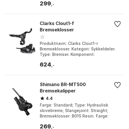
299
,-
Clarks Clout1-f
Bremseklosser
Produktnavn: Clarks Clout1-r
Bremseklosser. Kategori: Sykkeldeler.
Type: Bremser. Komponent:
Bremseklosser. Farge: Black. Størrelse:
624
One Size.
,-
Shimano BR-MT500
Bremsekalipper
4.4
Farge: Standard; Type: Hydraulisk
skivebrems; Slangejoint: Straight;
Bremseklosser: B01S Resin. Farge:
Black. Størrelse: One Size.
269
,-