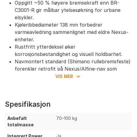
Oppgitt ~50 % høyere bremsekraft enn BR-
C3001-R gir målbar ytelsesøkning for urbane
elsykler.
Kjøleribbediameter 138 mm forbedrer
varmeavledning sammenlignet med eldre Nexus-
enheter.
Rustfritt ytterdeksel øker
korrosjonsbestandighet og visuell holdbarhet.
Navmontert standard (Shimano rullebremsfeste)
forenkler retrofit på Nexus/Alfine-nav som
støtter rullebrems.
VIS MER
Hurtigutløser for innerkabel gjør justering og
hjulservice enklere.
Egnet for totalmasse 70–100 kg (typisk
Spesifikasjon
pendlesykler/kompaktesykkel med
forhjulsmotor).
Anbefalt
70–100 kg
Ting å vurdere
totalmasse
Integrert Power
Ja