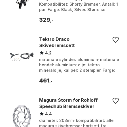
Kompatibilitet: Shorty Bremser; Antall: 1
par. Farge: Black, Silver. Størrelse:
25.5mm, One Size.
329
,-
Tektro Draco
Skivebremssett
4.2
materiale sylinder: aluminium; materiale
hendel: aluminium; olje: tektro
mineralolje; kaliper: 2 stempler. Farge:
Black, Black 1. Størrelse: One Size.
461
,-
Magura Storm for Rohloff
Speedhub Bremseskiver
4.4
diameter: 203mm; kompatibilitet: alle
magura skivebremser bortsett fra