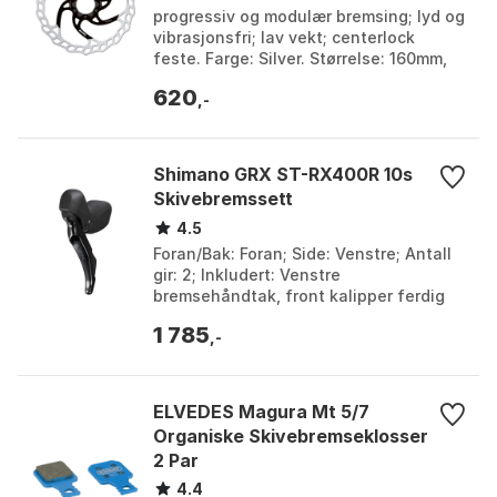
progressiv og modulær bremsing; lyd og
vibrasjonsfri; lav vekt; centerlock
feste. Farge: Silver. Størrelse: 160mm,
180mm, 203mm.
620
,-
Shimano GRX ST-RX400R 10s
Skivebremssett
4.5
Foran/Bak: Foran; Side: Venstre; Antall
gir: 2; Inkludert: Venstre
bremsehåndtak, front kalipper ferdig
luftet. SM-BH90-JK-SSR bremsekabel
1 785
og L03A Resin bremsek...
,-
ELVEDES Magura Mt 5/7
Organiske Skivebremseklosser
2 Par
4.4