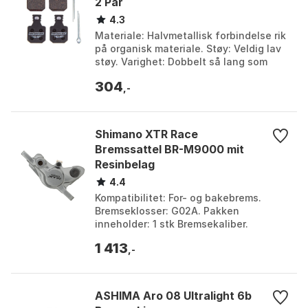
2 Par
Den passer for brukere som prioriterer pålitelighet i
4.3
allvær, enkel service (hurtigutløser for wire) og
Materiale: Halvmetallisk forbindelse rik
kompatibilitet med Shimano-nav. Den er mindre egnet
på organisk materiale. Støy: Veldig lav
til lange fjellnedkjøringer, tyngre lastesykler og
støy. Varighet: Dobbelt så lang som
konkurrentene. Bitt: Raskere bitt.
høyhastighets S-pedelecs, hvor hydrauliske
304
Farge: B...
,-
skivebremser med større varmereserve er bedre valg.
Følg Shimano sine vedlikeholdsanbefalinger (bruk av
Roller Brake Grease, inspeksjonsintervaller) og sørg
Shimano XTR Race
for korrekt montering på nav med rullebremsfeste
Bremssattel BR-M9000 mit
for å opprettholde ytelse og sikkerhet i norske
Resinbelag
helårsforhold.
4.4
Kompatibilitet: For- og bakebrems.
Bremseklosser: G02A. Pakken
inneholder: 1 stk Bremsekaliber.
Bremsegrep/kabel: Ikke inkludert.
1 413
Farge: Grå/svart.
,-
ASHIMA Aro 08 Ultralight 6b