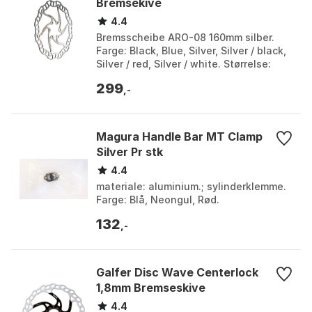
Bremsekive
4.4
Bremsscheibe ARO-08 160mm silber.
Farge: Black, Blue, Silver, Silver / black,
Silver / red, Silver / white. Størrelse:
160mm, 180mm, 203mm.
299
,-
Magura Handle Bar MT Clamp
Silver Pr stk
4.4
materiale: aluminium.; sylinderklemme.
Farge: Blå, Neongul, Rød.
132
,-
Galfer Disc Wave Centerlock
1,8mm Bremseskive
4.4