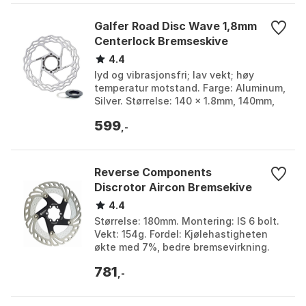
Galfer Road Disc Wave 1,8mm
Centerlock Bremseskive
4.4
lyd og vibrasjonsfri; lav vekt; høy
temperatur motstand. Farge: Aluminum,
Silver. Størrelse: 140 x 1.8mm, 140mm,
160 x 1.8mm, 160mm, 180 x 1.8mm.
599
,-
Reverse Components
Discrotor Aircon Bremsekive
4.4
Størrelse: 180mm. Montering: IS 6 bolt.
Vekt: 154g. Fordel: Kjølehastigheten
økte med 7%, bedre bremsevirkning.
Farge: Black, Silver / black, Silver / red.
781
Stør...
,-