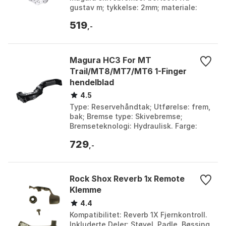
gustav m; tykkelse: 2mm; materiale:
rustfritt stål i høy kvalitet. Farge: Silver.
519
Størrel...
,-
Magura HC3 For MT
Trail/MT8/MT7/MT6 1-Finger
hendelblad
4.5
Type: Reservehåndtak; Utførelse: frem,
bak; Bremse type: Skivebremse;
Bremseteknologi: Hydraulisk. Farge:
Black. Størrelse: One Size.
729
,-
Rock Shox Reverb 1x Remote
Klemme
4.4
Kompatibilitet: Reverb 1X Fjernkontroll.
Inkluderte Deler: Støvel, Padle, Bøssing,