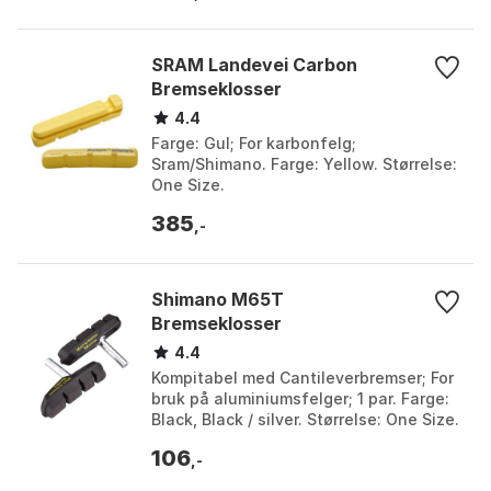
SRAM Landevei Carbon
Bremseklosser
4.4
Farge: Gul; For karbonfelg;
Sram/Shimano. Farge: Yellow. Størrelse:
One Size.
385
,-
Shimano M65T
Bremseklosser
4.4
Kompitabel med Cantileverbremser; For
bruk på aluminiumsfelger; 1 par. Farge:
Black, Black / silver. Størrelse: One Size.
106
,-