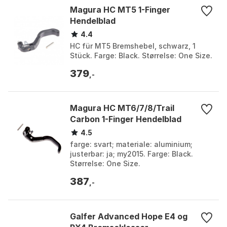
Magura HC MT5 1-Finger
Hendelblad
4.4
HC für MT5 Bremshebel, schwarz, 1
Stück. Farge: Black. Størrelse: One Size.
379
,-
Magura HC MT6/7/8/Trail
Carbon 1-Finger Hendelblad
4.5
farge: svart; materiale: aluminium;
justerbar: ja; my2015. Farge: Black.
Størrelse: One Size.
387
,-
Galfer Advanced Hope E4 og