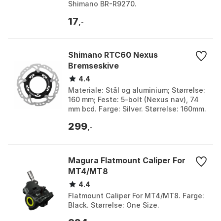
Shimano BR-R9270.
17
,-
Shimano RTC60 Nexus
Bremseskive
4.4
Materiale: Stål og aluminium; Størrelse:
160 mm; Feste: 5-bolt (Nexus nav), 74
mm bcd. Farge: Silver. Størrelse: 160mm.
299
,-
Magura Flatmount Caliper For
MT4/MT8
4.4
Flatmount Caliper For MT4/MT8. Farge:
Black. Størrelse: One Size.