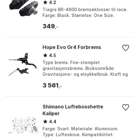
4.2
Tiagra BR-4600 bremseklosser til race.
Farge: Black. Størrelse: One Size.
349
,-
Hope Evo Gr4 Forbrems
4.5
Type brems: Fire-stemplet
gravitasjonsbrems. Bruksområde:
Gravitasjons- og elsykkelbruk. Kraft og
modulering: Maksimal kraft med
3 561
superjevn hendelvirkning og for...
,-
Shimano Luftebosshette
Kaliper
4.4
Farge: Svart. Materiale: Aluminium.
Type: Lufteskrue. Kompatibilitet: