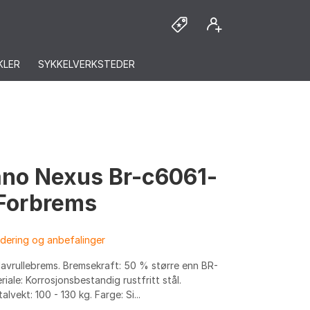
KLER
SYKKELVERKSTEDER
no Nexus Br-c6061-
 Forbrems
dering og anbefalinger
avrullebrems. Bremsekraft: 50 % større enn BR-
iale: Korrosjonsbestandig rustfritt stål.
lvekt: 100 - 130 kg. Farge: Si...