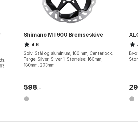
r
Shimano MT900 Bremseskive
XLC
4.6
Sølv; Stål og aluminium; 160 mm; Centerlock.
Br-x
Farge: Silver, Silver 1. Størrelse: 160mm,
Stør
ds.
180mm, 203mm.
BR
45/4
598
2
,-