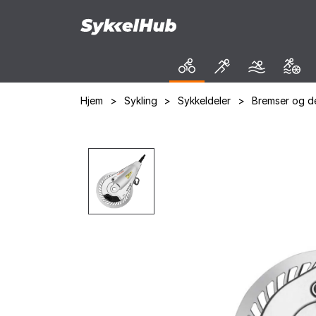
Hjem
>
Sykling
>
Sykkeldeler
>
Bremser og de