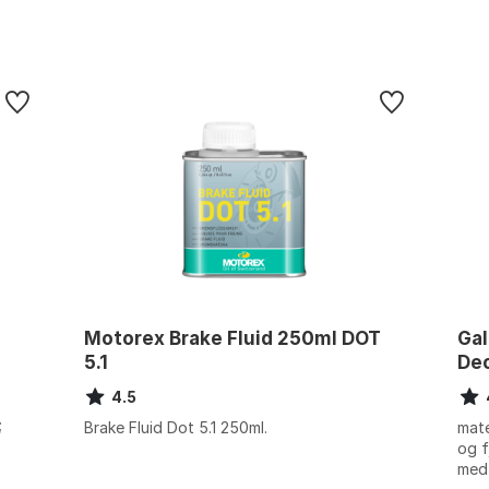
Motorex Brake Fluid 250ml DOT
Gal
5.1
De
4.5
;
Brake Fluid Dot 5.1 250ml.
mate
og f
medf