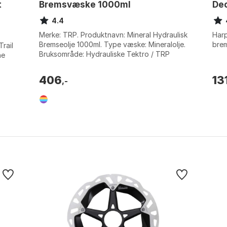
t
Bremsvæske 1000ml
Deo
4.4
Merke: TRP. Produktnavn: Mineral Hydraulisk
Harp
Bremseolje 1000ml. Type væske: Mineralolje.
brem
rail
Bruksområde: Hydrauliske Tektro / TRP
ne
skivebremser. Farge: Multicolor. S...
406
13
,-