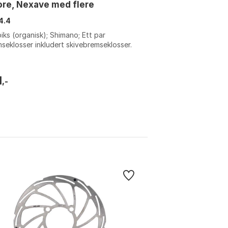
re, Nexave med flere
4.4
iks (organisk); Shimano; Ett par
seklosser inkludert skivebremseklosser.
1
,-