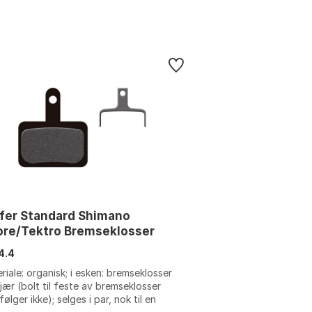
fer Standard Shimano
ore/Tektro Bremseklosser
4.4
riale: organisk; i esken: bremseklosser
jær (bolt til feste av bremseklosser
ølger ikke); selges i par, nok til en