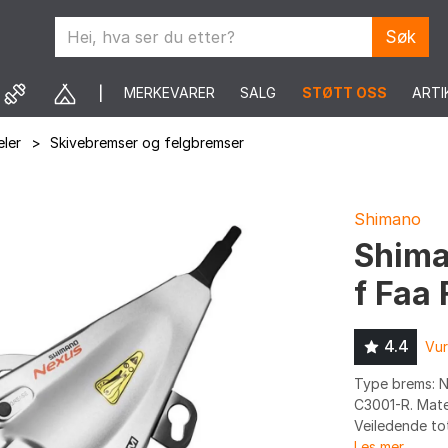
Søk
MERKEVARER
SALG
STØTT OSS
ARTI
ler
>
Skivebremser og felgbremser
Shimano
Shima
f Faa
4.4
Vur
Type brems: N
C3001-R. Mater
Veiledende tota
Les mer