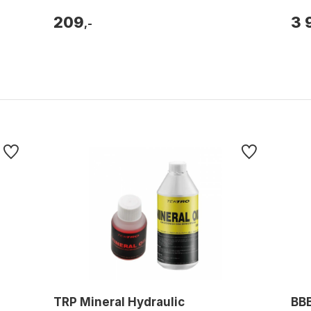
brem
209
3 
,-
TRP Mineral Hydraulic
BBB