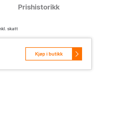
n
Prishistorikk
nkl. skatt
Kjøp i butikk