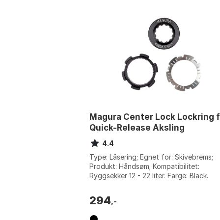
Magura Center Lock Lockring f
Quick-Release Aksling
4.4
Type: Låsering; Egnet for: Skivebrems;
Produkt: Håndsøm; Kompatibilitet:
Ryggsekker 12 - 22 liter. Farge: Black.
Størrelse: One Size.
294
,-