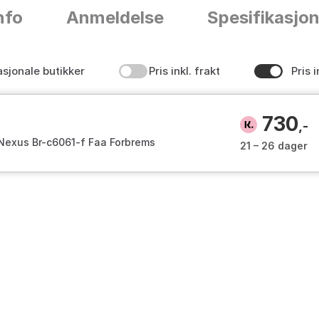
nfo
Anmeldelse
Spesifikasjo
asjonale butikker
Pris inkl. frakt
Pris i
730
,-
Nexus Br-c6061-f Faa Forbrems
21 – 26 dager