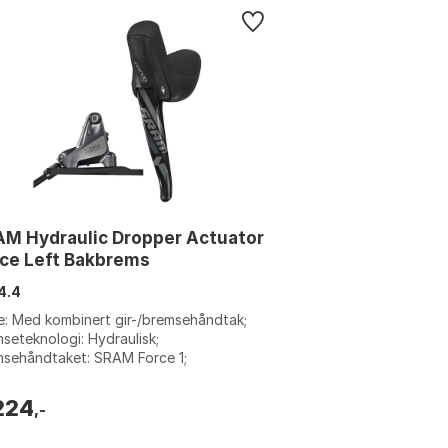
M Hydraulic Dropper Actuator
ce Left Bakbrems
4.4
: Med kombinert gir-/bremsehåndtak;
seteknologi: Hydraulisk;
msehåndtaket: SRAM Force 1;
klingsteknologi: Mekanisk. Farge: Grey.
relse: 2000m...
224
,-