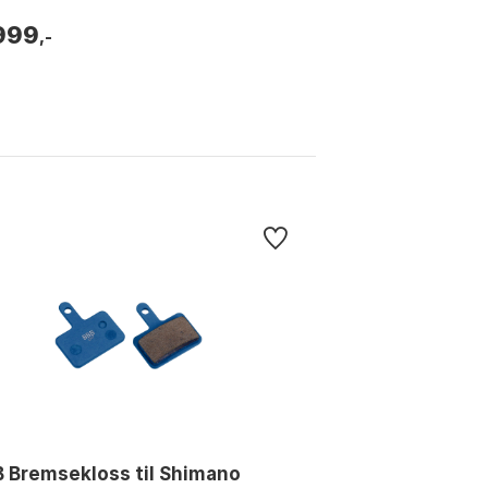
s.
999
,-
 Bremsekloss til Shimano