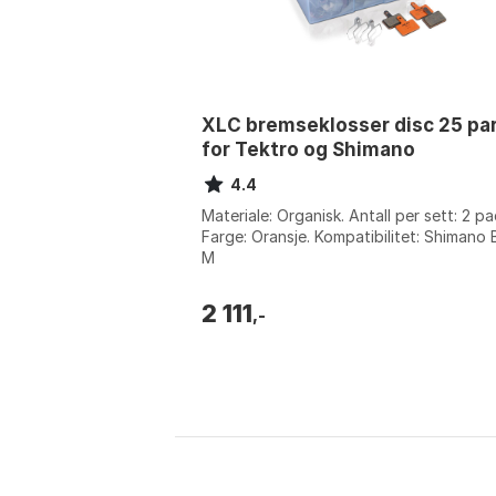
XLC bremseklosser disc 25 pa
for Tektro og Shimano
4.4
Materiale: Organisk. Antall per sett: 2 pa
Farge: Oransje. Kompatibilitet: Shimano 
M
575/515/525/495/486/485/475/465/4
16. Størrelse: One Size.
2 111
,-