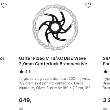
or
Galfer Fixed MTB/XC Disc Wave
SRA
2,0mm Centerlock Bremseskive
For
4.5
farge: sølv og svart; diameter: 203mm; vekt:
Type
192 gram; innfestning: centerlock. Farge:
Brem
Aluminum, Silver. Størrelse: 160 x 2.0mm, 180
Bre
x 2.0mm, 200 x 2.0mm, 203mm...
Veks
Stør
649
3 
,-