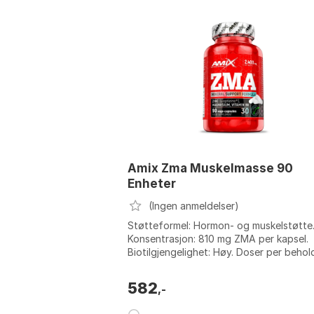
Amix Zma Muskelmasse 90
Enheter
(Ingen anmeldelser)
Støtteformel: Hormon- og muskelstøtte
Konsentrasjon: 810 mg ZMA per kapsel.
Biotilgjengelighet: Høy. Doser per behol
45 doser. Farge: Uncolor. Størrelse: O...
582
,-