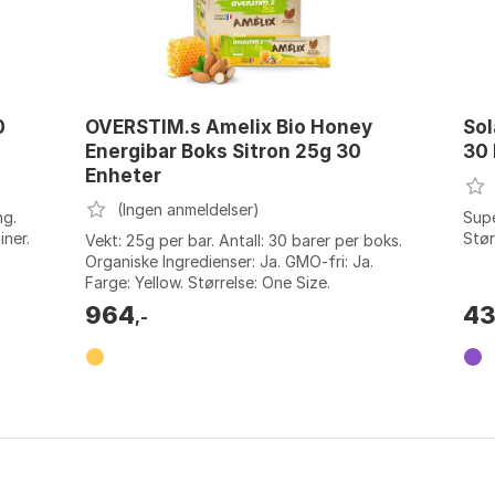
0
OVERSTIM.s Amelix Bio Honey
Sol
Energibar Boks Sitron 25g 30
30
Enheter
(Ingen anmeldelser)
ng.
Supe
iner.
Stør
Vekt: 25g per bar. Antall: 30 barer per boks.
Organiske Ingredienser: Ja. GMO-fri: Ja.
Farge: Yellow. Størrelse: One Size.
964
4
,-