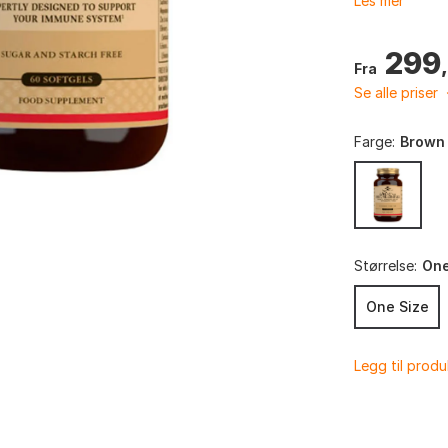
Les mer
299
Fra
Se alle priser
Farge:
Brown
Størrelse:
One
One Size
Legg til prod