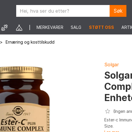
Søk
MERKEVARER
SALG
STØTT OSS
ARTI
>
Ernæring og kosttilskudd
Solgar
Solga
Compl
Enhet
(Ingen an
Ester-c Immun
Size.