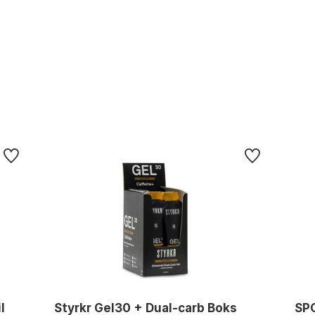
l
Styrkr Gel30 + Dual-carb Boks
SP