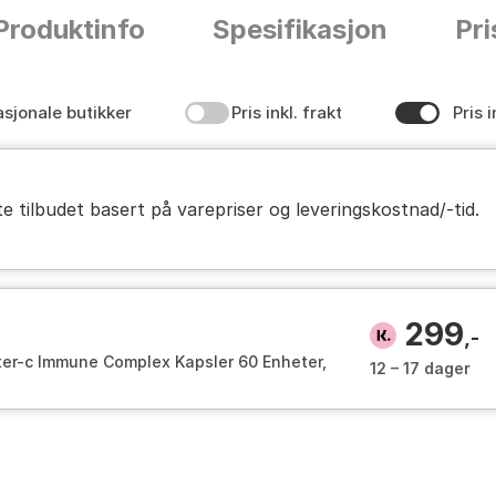
Produktinfo
Spesifikasjon
Pri
asjonale butikker
Pris inkl. frakt
Pris i
te tilbudet basert på varepriser og leveringskostnad/-tid.
299
,-
ter-c Immune Complex Kapsler 60 Enheter,
12 – 17 dager
e Size