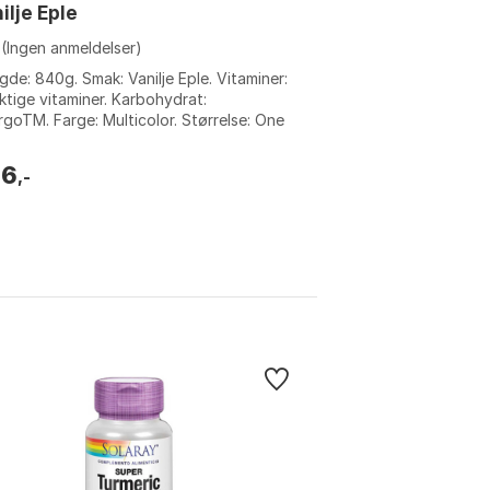
ilje Eple
(Ingen anmeldelser)
de: 840g. Smak: Vanilje Eple. Vitaminer:
iktige vitaminer. Karbohydrat:
rgoTM. Farge: Multicolor. Størrelse: One
.
96
,-