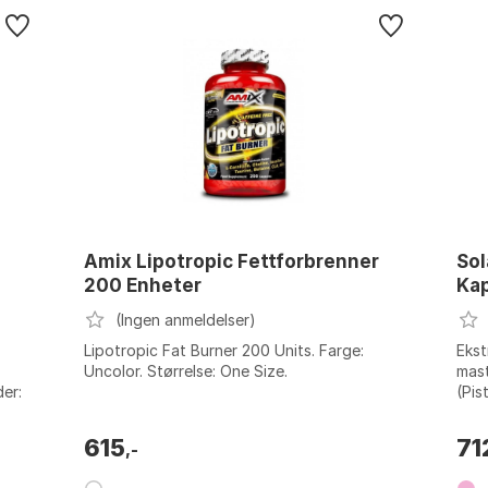
Amix Lipotropic Fettforbrenner
So
200 Enheter
Kap
(Ingen anmeldelser)
.
Lipotropic Fat Burner 200 Units. Farge:
Ekst
Uncolor. Størrelse: One Size.
mast
der:
(Pis
malt
cellu
615
71
,-