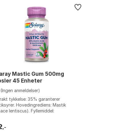
laray Mastic Gum 500mg
sler 45 Enheter
(Ingen anmeldelser)
rakt tykkelse: 35% garanterer
iksyrer. Hovedingrediens: Mastik
tace lentiscus). Fyllemiddel:
odextrin, silika. Kapseltype: vegetabilsk
lose...
2
,-