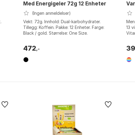
Med Energigeler 72g 12 Enheter
Van
(Ingen anmeldelser)
.
Vekt: 72g. Innhold: Dual-karbohydrater.
Meng
Tillegg: Koffein. Pakke: 12 Enheter. Farge:
13 v
Black / gold. Størrelse: One Size.
Vita
....
Size
472
3
,-