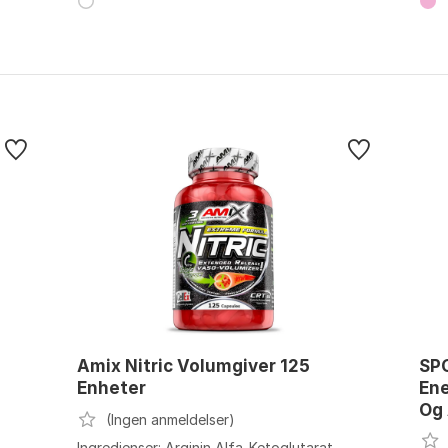
Amix Nitric Volumgiver 125
SP
Enheter
Ene
Og
(Ingen anmeldelser)
Ingredienser: Arginin Alfa-Ketoglutarat,