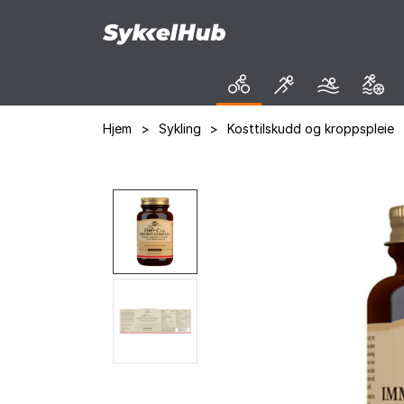
Hjem
>
Sykling
>
Kosttilskudd og kroppspleie