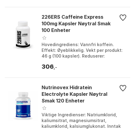
226ERS Caffeine Express
100mg Kapsler Nøytral Smak
100 Enheter
Hovedingrediens: Vannfri koffein.
Effekt: Øyeblikkelig. Vekt per produkt:
46 g (100 kapsler). Reduserer:
Utmattelse. Farge: Neutral. Størrelse:
306
One Size.
,-
Nutrinovex Hidratein
Electrolyte Kapsler Nøytral
Smak 120 Enheter
Viktige Ingredienser: Natriumklorid,
kaliumsitrat, magnesiumsitrat,
kaliumklorid, kalsiumglukonat. Inntak
Anbefaling: 3 kapsler daglig under