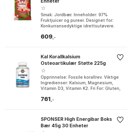
Enheter
Smak: Jordbær. Inneholder: 97%
Fruktjuicer og pureer. Designet for:
Konkurransedyktige idrettsutøvere.
Energikilde Type: Energi Chews. Farge:
609
Multicolor. Større...
,-
Kal Korallkalsium
Osteoartikulær Støtte 225g
Opprinnelse: Fossile korallrev. Viktige
Ingredienser: Kalsium, Magnesium,
Vitamin D3, Vitamin K2. Fri For: Gluten,
Soyabønner, Meieriprodukter. Egnet For:
761
Osteo...
,-
SPONSER High Energibar Boks
Bær 45g 30 Enheter