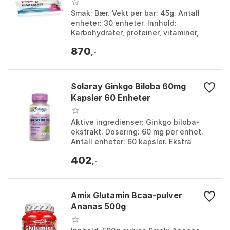
Smak: Bær. Vekt per bar: 45g. Antall
enheter: 30 enheter. Innhold:
Karbohydrater, proteiner, vitaminer,
mineraler. Farge: Multicolor. Størrelse:
870
One Size.
,-
Solaray Ginkgo Biloba 60mg
Kapsler 60 Enheter
Aktive ingredienser: Ginkgo biloba-
ekstrakt. Dosering: 60 mg per enhet.
Antall enheter: 60 kapsler. Ekstra
ingredienser: Brun ris konsentrat,
402
cellulose, inulin....
,-
Amix Glutamin Bcaa-pulver
Ananas 500g