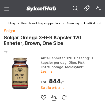
>
Sykling
>
Kosttilskudd og kroppspleie
>
Ernæring og kosttilskudd
Solgar
Solgar Omega 3-6-9 Kapsler 120
Enheter, Brown, One Size
Antall enheter: 120. Dosering: 3
kapsler per dag. Oljer: Fisk,
linfrø, borage. Molekylært
destillert: Fjerner kvikksølv,
Les mer
PCB og tungmetaller. Farge:
844
Brown. Stør...
,-
Fra
Se alle priser