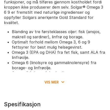
funksjoner, og må tilføres gjennom kostholdet fordi
kroppen ikke produserer dem selv. Solgar® Omega 3
6 9 er fremstilt med naturlige ingredienser og
oppfyller Solgars anerkjente Gold Standard for
kvalitet.
Blanding av tre førsteklasses oljer: fisk (ansjos,
makrell og sardiner), linfrø og borage.
Optimalt forhold mellom Omega 3, 6 og 9
fettsyrer for best mulig helsegevinst.
Omega 3 (EPA og DHA) fra fet fisk, samt ALA fra
linfrøolje.
Omega 6 (linolsyre og gammalinolensyre) fra
borage- og linfrøolje.
Omega 9 (oljesyre) fra linolje.
Molekylært destillert for å fjerne kvikksølv, PCB
VIS MER
og andre tungmetallforurensninger.
Fri for gluten, sukker, salt, stivelse, kunstige
farger, smaker og meieriprodukter.
Gelatinkapsler laget fra storfe, vegetabilsk
Spesifikasjon
glyserin fra palmekjerneolje.
Anbefalt dosering: 3 kapsler per dag.