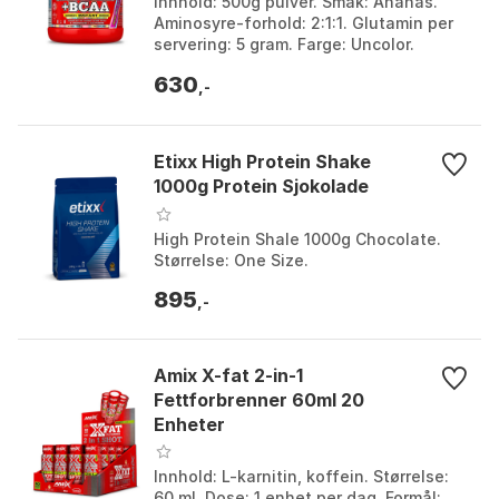
Innhold: 500g pulver. Smak: Ananas.
Aminosyre-forhold: 2:1:1. Glutamin per
servering: 5 gram. Farge: Uncolor.
Størrelse: One Size.
630
,-
Etixx High Protein Shake
1000g Protein Sjokolade
High Protein Shale 1000g Chocolate.
Størrelse: One Size.
895
,-
Amix X-fat 2-in-1
Fettforbrenner 60ml 20
Enheter
Innhold: L-karnitin, koffein. Størrelse:
60 ml. Dose: 1 enhet per dag. Formål: