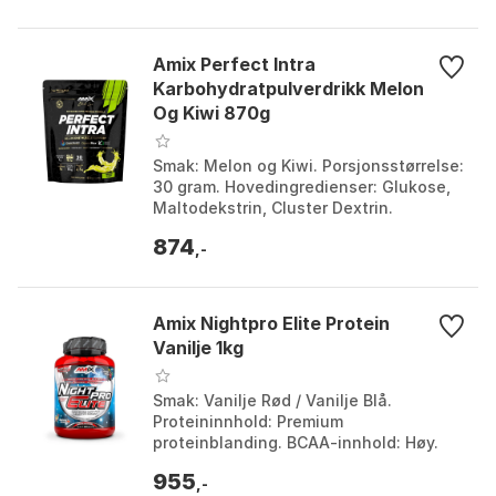
Amix Perfect Intra
Karbohydratpulverdrikk Melon
Og Kiwi 870g
Smak: Melon og Kiwi. Porsjonsstørrelse:
30 gram. Hovedingredienser: Glukose,
Maltodekstrin, Cluster Dextrin.
Inneholder: Aminosyrer, elektrolytter,
874
vitaminer. S...
,-
Amix Nightpro Elite Protein
Vanilje 1kg
Smak: Vanilje Rød / Vanilje Blå.
Proteininnhold: Premium
proteinblanding. BCAA-innhold: Høy.
Fett og karbohydrater: Lavt. Farge: Red
955
/ blue. Størrelse: One Size...
,-