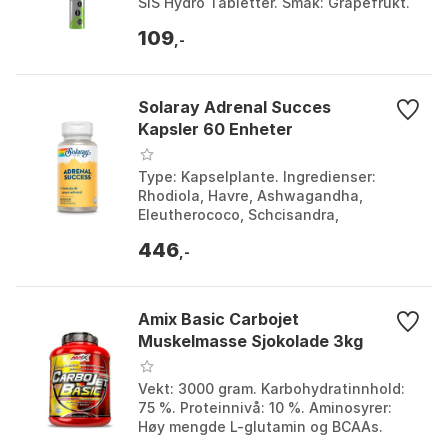
SiS Hydro Tabletter. Smak: Grapefrukt.
109
,-
Solaray Adrenal Succes
Kapsler 60 Enheter
Type: Kapselplante. Ingredienser:
Rhodiola, Havre, Ashwagandha,
Eleutherococo, Schcisandra,
Cordyceps, Maitake, Reishi, L
446
Theanine, Astragalus, GABA.
,-
Maltodextr...
Amix Basic Carbojet
Muskelmasse Sjokolade 3kg
Vekt: 3000 gram. Karbohydratinnhold:
75 %. Proteinnivå: 10 %. Aminosyrer:
Høy mengde L-glutamin og BCAAs.
Farge: Uncolor. Størrelse: One Size.