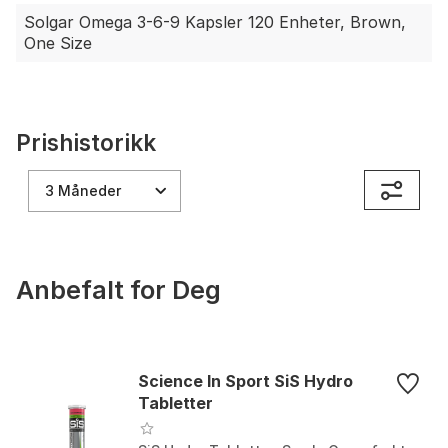
98 % av Solgar®-forbrukerne anbefaler
Solgar Omega 3-6-9 Kapsler 120 Enheter, Brown,
merkevaren.
One Size
Prishistorikk
3 Måneder
Anbefalt for Deg
Science In Sport SiS Hydro
Tabletter