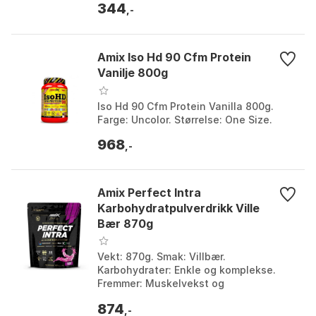
344
Størrelse:...
,-
Amix Iso Hd 90 Cfm Protein
Vanilje 800g
Iso Hd 90 Cfm Protein Vanilla 800g.
Farge: Uncolor. Størrelse: One Size.
968
,-
Amix Perfect Intra
Karbohydratpulverdrikk Ville
Bær 870g
Vekt: 870g. Smak: Villbær.
Karbohydrater: Enkle og komplekse.
Fremmer: Muskelvekst og
gjenoppbygging. Størrelse: One Size.
874
,-