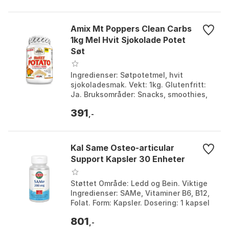
Amix Mt Poppers Clean Carbs
1kg Mel Hvit Sjokolade Potet
Søt
Ingredienser: Søtpotetmel, hvit
sjokoladesmak. Vekt: 1kg. Glutenfritt:
Ja. Bruksområder: Snacks, smoothies,
bakverk. Størrelse: One Size.
391
,-
Kal Same Osteo-articular
Support Kapsler 30 Enheter
Støttet Område: Ledd og Bein. Viktige
Ingredienser: SAMe, Vitaminer B6, B12,
Folat. Form: Kapsler. Dosering: 1 kapsel
daglig med måltid. Størrelse: One Size.
801
,-