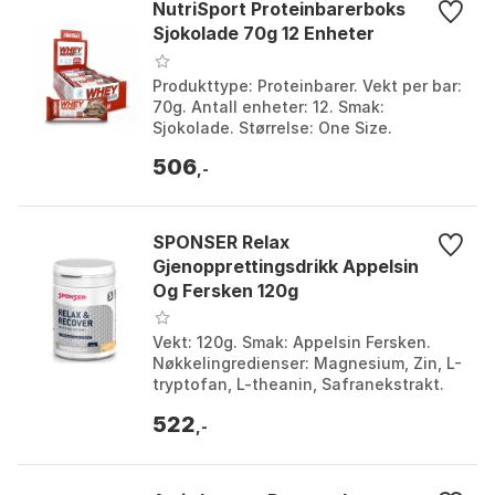
NutriSport Proteinbarerboks
Sjokolade 70g 12 Enheter
Produkttype: Proteinbarer. Vekt per bar:
70g. Antall enheter: 12. Smak:
Sjokolade. Størrelse: One Size.
506
,-
SPONSER Relax
Gjenopprettingsdrikk Appelsin
Og Fersken 120g
Vekt: 120g. Smak: Appelsin Fersken.
Nøkkelingredienser: Magnesium, Zin, L-
tryptofan, L-theanin, Safranekstrakt.
Bruksområde: Forbedre søvnkvalitet og
522
restitusjo...
,-