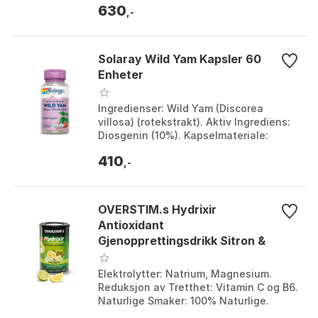
630
,-
Solaray Wild Yam Kapsler 60
Enheter
Ingredienser: Wild Yam (Discorea
villosa) (rotekstrakt). Aktiv Ingrediens:
Diosgenin (10%). Kapselmateriale:
Plantecellulose. Fyllstoff: Maltodextrin
410
(mais uten...
,-
OVERSTIM.s Hydrixir
Antioxidant
Gjenopprettingsdrikk Sitron &
Lime 600gr
Elektrolytter: Natrium, Magnesium.
Reduksjon av Tretthet: Vitamin C og B6.
Naturlige Smaker: 100% Naturlige.
Antioksidanter: Vitamin E. Farge: Green.