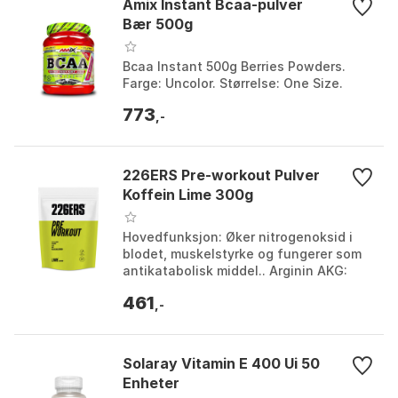
Amix Instant Bcaa-pulver
Bær 500g
Bcaa Instant 500g Berries Powders.
Farge: Uncolor. Størrelse: One Size.
773
,-
226ERS Pre-workout Pulver
Koffein Lime 300g
Hovedfunksjon: Øker nitrogenoksid i
blodet, muskelstyrke og fungerer som
antikatabolisk middel.. Arginin AKG:
500 mg. Beta Alanine: 2000 mg. Kreatin:
461
3000 mg. F...
,-
Solaray Vitamin E 400 Ui 50
Enheter