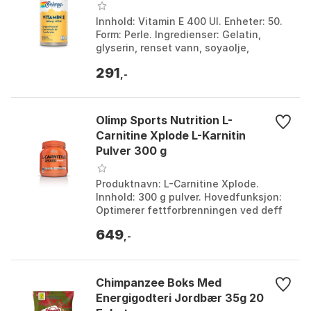
Innhold: Vitamin E 400 UI. Enheter: 50.
Form: Perle. Ingredienser: Gelatin,
glyserin, renset vann, soyaolje,
tokoferolblanding. Størrelse: One Size.
291
,-
Olimp Sports Nutrition L-
Carnitine Xplode L-Karnitin
Pulver 300 g
Produktnavn: L-Carnitine Xplode.
Innhold: 300 g pulver. Hovedfunksjon:
Optimerer fettforbrenningen ved deff
og diett. Type: L-Karnitin. Størrelse:
649
300g.
,-
Chimpanzee Boks Med
Energigodteri Jordbær 35g 20