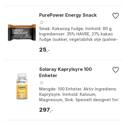
PurePower Energy Snack
Smak: Kakaoog fudge; Innhold: 60 g;
Ingredienser: 35% HAVRE, 21% kakao
fudge (sukker, vegetabilsk olje (palme-
og rapsolje), glukosesirup, vann,
25
fettredusert ka...
,-
Solaray Kaprylsyre 100
Enheter
Mengde: 100 Enheter. Aktiv Ingrediens:
Kaprylsyre. Innhold: Kalsium,
Magnesium, Sink. Spesielt designet for:
Ketogen livsstil. Størrelse: One Size.
297
,-