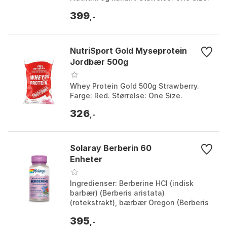
399
,-
NutriSport Gold Myseprotein
Jordbær 500g
Whey Protein Gold 500g Strawberry.
Farge: Red. Størrelse: One Size.
326
,-
Solaray Berberin 60
Enheter
Ingredienser: Berberine HCI (indisk
barbær) (Berberis aristata)
(rotekstrakt), bærbær Oregon (Berberis
aquifolium) (rot). Form: vegetabilsk
395
cellulosekapsel. Ant...
,-