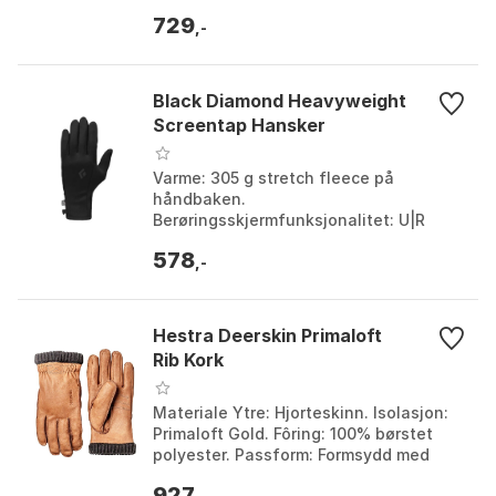
729
,-
Black Diamond Heavyweight
Screentap Hansker
Varme: 305 g stretch fleece på
håndbaken.
Berøringsskjermfunksjonalitet: U|R
Powered®-materiale på håndflaten.
578
Forsterkninger: Håndflate i geiteskinn.
,-
Vannavstø...
Hestra Deerskin Primaloft
Rib Kork
Materiale Ytre: Hjorteskinn. Isolasjon:
Primaloft Gold. Fôring: 100% børstet
polyester. Passform: Formsydd med
strikket vrangbord ved håndleddet.
927