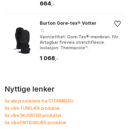
664
S, XL, XS.
,-
Burton Gore-tex® Votter
Vanntetthet: Gore-Tex®-membran. Fôr:
Avtagbar fireveis stretchfleece.
Isolasjon: Thermacore™.
Berøringsskjermkontroll: Screen Grab®
1 068
Toughgrip. Farge: Elderberry...
,-
Nyttige lenker
Se alle produktene fra STORMBERG
Se våre TURKLÆR produkter
Se våre SKJORTER produkter
Se våre FRITIDSKLÆR produkter