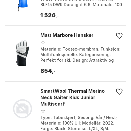
SLF15 DWR Duralight 6.6. Materiale: 100
% nylon. Farge: Black, Blue. Størrelse:
1 526
M, S.
,-
Matt Marbore Hansker
Materiale: Tootex-membran. Funksjon:
Multifunksjonelle. Kategorisering:
Perfekt for ski. Design: Attraktiv og
kompatibel. Farge: White. Størrelse: L,
854
M, S, XS.
,-
SmartWool Thermal Merino
Neck Gaiter Kids Junior
Multiscarf
Type: Tubeskjerf; Sesong: Vår / Høst;
Materiale: 100% Ull; Modellår: 2022.
Farge: Black. Størrelse: L/XL, S/M.