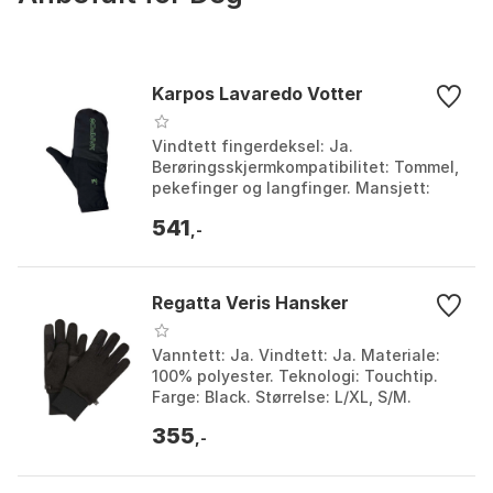
Karpos Lavaredo Votter
Vindtett fingerdeksel: Ja.
Berøringsskjermkompatibilitet: Tommel,
pekefinger og langfinger. Mansjett:
Trimet. Materialer: Lett, mykt og
541
pustende stoff. Farge: B...
,-
Regatta Veris Hansker
Vanntett: Ja. Vindtett: Ja. Materiale:
100% polyester. Teknologi: Touchtip.
Farge: Black. Størrelse: L/XL, S/M.
355
,-