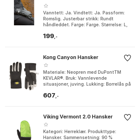
Vanntett: Ja. Vindtett: Ja. Passform:
Romslig. Justerbar strikk: Rundt
håndleddet. Farge: Farge. Størrelse: L,
M, S, XS.
199
,-
Kong Canyon Hansker
Materiale: Neopren med DuPontTM
KEVLAR®. Bruk: Vannlevende
situasjoner, juving. Lukking: Borrelås på
håndleddet. Anbefalt for: Sport og
607
aktiviteter som juving o...
,-
Viking Vermont 2.0 Hansker
Kategori: Herreklær. Produkttype:
Hansker. Sammensetning: 90 %