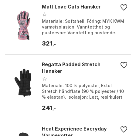
Matt Love Cats Hansker
Materiale: Softshell. Fôring: MYK KWM
varmeisolasjon. Vanntetthet og
pusteevne: Vanntett og pustende.
Spesialfunksjon: Pekefinger med
321
ledende stoff for bruk av ...
,-
Regatta Padded Stretch
Hansker
Materiale: 100 % polyester, Extol
Stretch håndflate (90 % polyester / 10
% elastan). Isolasjon: Lett, resirkulert
Warmloft med dunfølelse. Egenskaper:
241
Vannavstø...
,-
Heat Experience Everyday
Varmevotter