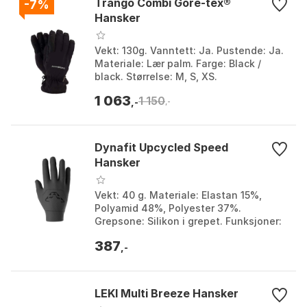
Trango Combi Gore-tex®
-7%
Hansker
Vekt: 130g. Vanntett: Ja. Pustende: Ja.
Materiale: Lær palm. Farge: Black /
black. Størrelse: M, S, XS.
1 063
1 150
,-
,-
Dynafit Upcycled Speed
Hansker
Vekt: 40 g. Materiale: Elastan 15%,
Polyamid 48%, Polyester 37%.
Grepsone: Silikon i grepet. Funksjoner:
Fukttransporterende, Stretch,
387
Pustende. Farge: Beet red...
,-
LEKI Multi Breeze Hansker