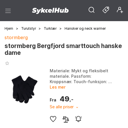
Hjem
>
Turutstyr
>
Turklær
>
Hansker og neck warmer
stormberg
stormberg Bergfjord smarttouch hanske
dame
Materiale: Mykt og fleksibelt
materiale. Passform:
Kroppsnær. Touch-funksjon: På
tre fingertupper. Isolasjon: Lett
Les mer
isolasjon for kjølige vår- og
49
høstdager. Farg...
,-
Fra
Se alle priser