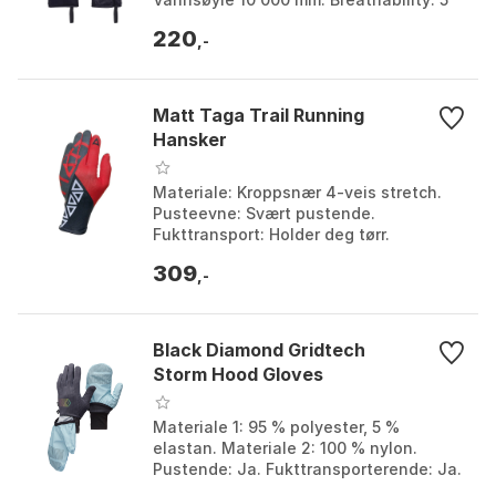
000 g/m2/24 h. Farge: Black. Størrelse:
220
XS.
,-
Matt Taga Trail Running
Hansker
Materiale: Kroppsnær 4-veis stretch.
Pusteevne: Svært pustende.
Fukttransport: Holder deg tørr.
Isolasjon: Gir varme uten vekt. Farge:
309
Multicolor. Størrelse: L....
,-
Black Diamond Gridtech
Storm Hood Gloves
Materiale 1: 95 % polyester, 5 %
elastan. Materiale 2: 100 % nylon.
Pustende: Ja. Fukttransporterende: Ja.
Farge: Carbon-glacier. Størrelse: L, M,