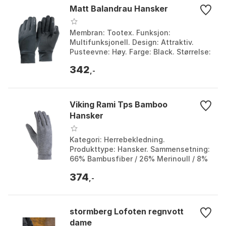
Matt Balandrau Hansker
Membran: Tootex. Funksjon:
Multifunksjonell. Design: Attraktiv.
Pusteevne: Høy. Farge: Black. Størrelse:
M, S, XL, XS, XXL.
342
,-
Viking Rami Tps Bamboo
Hansker
Kategori: Herrebekledning.
Produkttype: Hansker. Sammensetning:
66% Bambusfiber / 26% Merinoull / 8%
Elastan. Merke: VIKING. Farge: Grey
374
melange. Størrelse: 5, ...
,-
stormberg Lofoten regnvott
dame