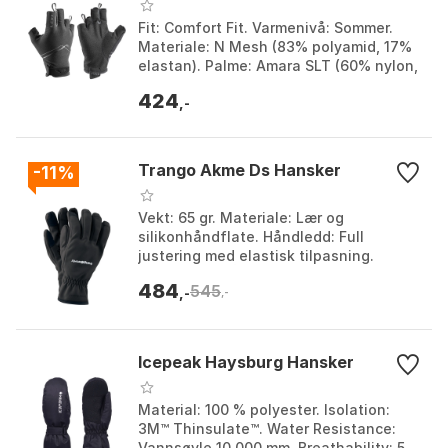
Fit: Comfort Fit. Varmenivå: Sommer.
Materiale: N Mesh (83% polyamid, 17%
elastan). Palme: Amara SLT (60% nylon,
40% polyuretan). Farge: Black.
424
Størrelse: 10, 8...
,-
Trango Akme Ds Hansker
-11%
Vekt: 65 gr. Materiale: Lær og
silikonhåndflate. Håndledd: Full
justering med elastisk tilpasning.
Beskyttelse: Åndbar og vindtett
484
545
membran med termisk isolasjon...
,-
,-
Icepeak Haysburg Hansker
Material: 100 % polyester. Isolation:
3M™ Thinsulate™. Water Resistance:
Vannsøyle 10 000 mm. Breathability: 5