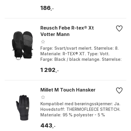
186
,-
Reusch Febe R-tex® Xt
Votter Mann
Farge: Svart/svart melert. Størrelse: 8.
Materiale: R-TEX® XT. Type: Vott.
Farge: Black / black melange. Størrelse:
8.
1 292
,-
Millet M Touch Hansker
Kompatibel med berøringsskjermer: Ja.
Hovedstoff: THERMOFLEECE STRETCH.
Materiale: 95 % polyester - 5 %
elastan. Funksjoner:
443
Sammenkoblingsklips, Pustende, Børs...
,-