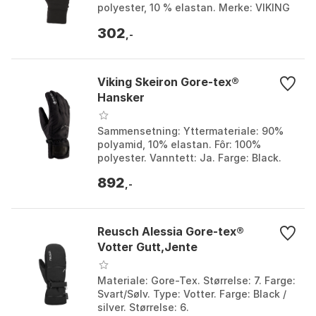
polyester, 10 % elastan. Merke: VIKING
Vermont 2.0. Farge: Black / lime.
302
Størrelse: 5, 6, 7, 8, 9...
,-
Viking Skeiron Gore-tex®
Hansker
Sammensetning: Yttermateriale: 90%
polyamid, 10% elastan. Fôr: 100%
polyester. Vanntett: Ja. Farge: Black.
Størrelse: 6, 8.
892
,-
Reusch Alessia Gore-tex®
Votter Gutt,Jente
Materiale: Gore-Tex. Størrelse: 7. Farge:
Svart/Sølv. Type: Votter. Farge: Black /
silver. Størrelse: 6.