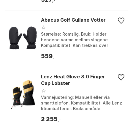
Farge: Choklad...
,-
Abacus Golf Gullane Votter
Størrelse: Romslig. Bruk: Holder
hendene varme mellom slagene.
Kompatibilitet: Kan trekkes over
hansker. Farge: Black, Grey, Navy.
559
Størrelse: One Size.
,-
Lenz Heat Glove 8.0 Finger
Cap Lobster
Varmejustering: Manuell eller via
smarttelefon. Kompatibilitet: Alle Lenz
litiumbatterier. Bruksområde:
Berøringsskjermkompatibelt, integrert
2 255
brillerengjøringsp...
,-