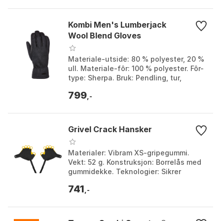
Kombi Men's Lumberjack
Wool Blend Gloves
Materiale-utside: 80 % polyester, 20 %
ull. Materiale-fôr: 100 % polyester. Fôr-
type: Sherpa. Bruk: Pendling, tur,
måking. Farge: Black, Brown tartan.
799
Størrelse...
,-
Grivel Crack Hansker
Materialer: Vibram XS-gripegummi.
Vekt: 52 g. Konstruksjon: Borrelås med
gummidekke. Teknologier: Sikrer
maksimal friksjon. Farge: Black.
741
Størrelse: 1, 2, 3, 4....
,-