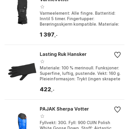
Varmeelement: Alle fingre. Batteritid:
Inntil 5 timer. Fingertupper:
Berøringsskjerm kompatible. Materiale:
Slitesterke og vannavvisende. Farge:
1 397
Black. Størrels...
,-
Lasting Ruk Hansker
Materiale: 100 % merinoull. Funksjoner:
Superfine, luftig, pustende. Vekt: 160 g.
Pleieinformasjon: Trykt (ingen skrapete
etiketter). Farge: Black, Green. Størr...
422
,-
PAJAK Sherpa Votter
Fyllvekt: 30G. Fyll: 900 CUIN Polish
White Goose Down. Stoff: Airtastic