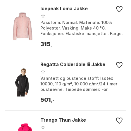
Icepeak Loma Jakke
Passform: Normal. Materiale: 100%
Polyester. Vasking: Maks 40 °C.
Funksjoner: Elastiske mansjetter. Farge:
Aloe, Baby pink. Størrelse: 15-16Y, 9-
315
10Y.
,-
Regatta Calderdale Iii Jakke
Vanntett og pustende stoff: Isotex
10000, 110 g/m², 10 000 g/m²/24 timer
pusteevne. Teipede sømmer: For
komplett vanntett beskyttelse.
501
Reflekterende detaljer: 3...
,-
Trango Thun Jakke