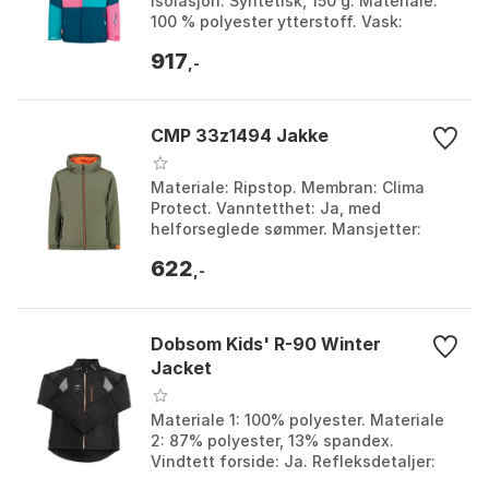
Isolasjon: Syntetisk, 150 g. Materiale:
100 % polyester ytterstoff. Vask:
Maskinvask (kaldt). Farge: Bright green
917
/ navy, Bronze / ...
,-
CMP 33z1494 Jakke
Materiale: Ripstop. Membran: Clima
Protect. Vanntetthet: Ja, med
helforseglede sømmer. Mansjetter:
Justerbare. Farge: Anthracite, Basic
622
black, Bluestone, Dark b...
,-
Dobsom Kids' R-90 Winter
Jacket
Materiale 1: 100% polyester. Materiale
2: 87% polyester, 13% spandex.
Vindtett forside: Ja. Refleksdetaljer:
Ja. Farge: Black, Stone. Størrelse: 120.