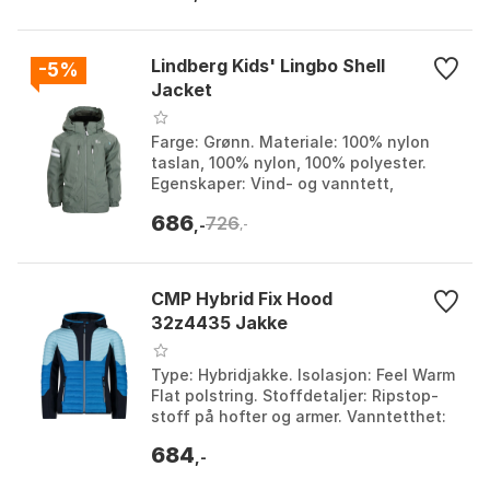
Lindberg Kids' Lingbo Shell
-5%
Jacket
Farge: Grønn. Materiale: 100% nylon
taslan, 100% nylon, 100% polyester.
Egenskaper: Vind- og vanntett,
pustende. Detaljer: Reflekterende
686
726
detaljer. Farge: Beige,...
,-
,-
CMP Hybrid Fix Hood
32z4435 Jakke
Type: Hybridjakke. Isolasjon: Feel Warm
Flat polstring. Stoffdetaljer: Ripstop-
stoff på hofter og armer. Vanntetthet:
Vannavstøtende (PFC-fritt). Farge:
684
Basic p...
,-