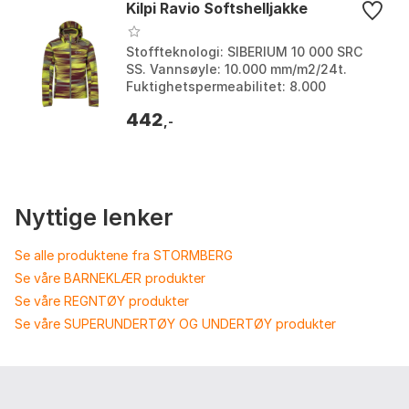
Kilpi Ravio Softshelljakke
Stoffteknologi: SIBERIUM 10 000 SRC
SS. Vannsøyle: 10.000 mm/m2/24t.
Fuktighetspermeabilitet: 8.000
g/m2/24t. Lommer: 2 hovedlommer // 1
442
brystlomme. Farge: Blue...
,-
Nyttige lenker
Se alle produktene fra STORMBERG
Se våre BARNEKLÆR produkter
Se våre REGNTØY produkter
Se våre SUPERUNDERTØY OG UNDERTØY produkter