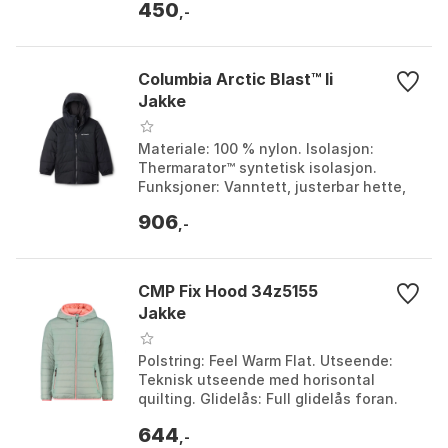
450
,-
Columbia Arctic Blast™ Ii
Jakke
Materiale: 100 % nylon. Isolasjon:
Thermarator™ syntetisk isolasjon.
Funksjoner: Vanntett, justerbar hette,
elastiske mansjetter, påsydd snøskjørt.
906
Sikkerhet: R...
,-
CMP Fix Hood 34z5155
Jakke
Polstring: Feel Warm Flat. Utseende:
Teknisk utseende med horisontal
quilting. Glidelås: Full glidelås foran.
Behandling: Vannavvisende PFC-fri.
644
Farge: Jade, Ne...
,-