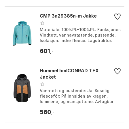
CMP 3a29385n-m Jakke
Materiale: 100%PL+100%PL. Funksjoner:
Vindtett, vannavstøtende, pustende.
Isolasjon: Indre fleece. Lagstruktur:
Trelagsstruktur. Farge: Aqua mel. /
601
hawaiian, La...
,-
Hummel hmlCONRAD TEX
Jacket
Vanntett og pustende: Ja. Koselig
fleecefôr: På innsiden av kragen,
lommene, og mansjettene. Avtagbar
hette: Ja. Materiale: 100% polyester.
560
Farge: Asphalt. Stør...
,-