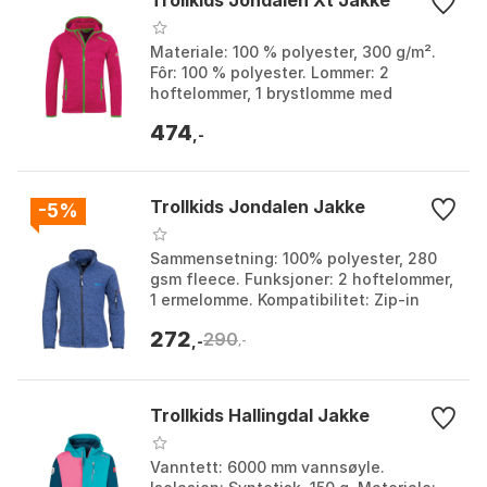
Trollkids Jondalen Xt Jakke
Materiale: 100 % polyester, 300 g/m².
Fôr: 100 % polyester. Lommer: 2
hoftelommer, 1 brystlomme med
glidelås. Vaskeanvisning: Maskinvask
474
(kald), ikke stryk, ikk...
,-
Trollkids Jondalen Jakke
-5%
Sammensetning: 100% polyester, 280
gsm fleece. Funksjoner: 2 hoftelommer,
1 ermelomme. Kompatibilitet: Zip-in
kompatibel. Vaskeanvisning:
272
290
Maskinvask (kald), ikk...
,-
,-
Trollkids Hallingdal Jakke
Vanntett: 6000 mm vannsøyle.