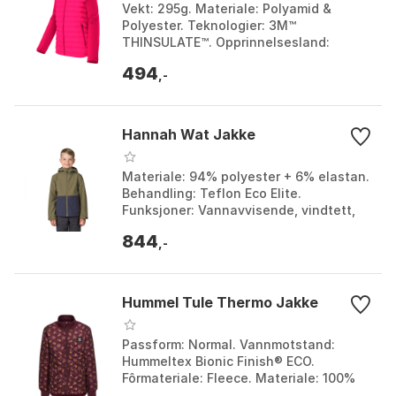
Vekt: 295g. Materiale: Polyamid &
Polyester. Teknologier: 3M™
THINSULATE™. Opprinnelsesland:
Vietnam. Farge: Teaberry / teaberry.
494
Størrelse: 8Y.
,-
Hannah Wat Jakke
Materiale: 94% polyester + 6% elastan.
Behandling: Teflon Eco Elite.
Funksjoner: Vannavvisende, vindtett,
pustende. Synlighet: Reflekselementer.
844
Farge: Dark for...
,-
Hummel Tule Thermo Jakke
Passform: Normal. Vannmotstand:
Hummeltex Bionic Finish® ECO.
Fôrmateriale: Fleece. Materiale: 100%
Polyester. Farge: Windsor wine.