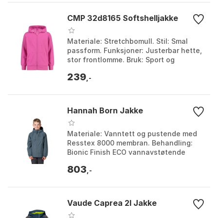
CMP 32d8165 Softshelljakke
Materiale: Stretchbomull. Stil: Smal
passform. Funksjoner: Justerbar hette,
stor frontlomme. Bruk: Sport og
hverdagsliv. Farge: Aqua, Orchidea,
239
Plum, Provenza, ...
,-
Hannah Born Jakke
Materiale: Vanntett og pustende med
Resstex 8000 membran. Behandling:
Bionic Finish ECO vannavstøtende
behandling. Design: Pustende meshfôr,
803
tapede sømmer, vent...
,-
Vaude Caprea 2l Jakke