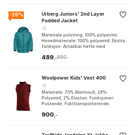
Urberg Juniors' 2nd Layer
-29%
Padded Jacket
Materiale polstring: 100% polyester.
Hovedmateriale: 100% polyamid. Ekstra
funksjon: Avtakbar hette med
trykknapper. Fyll: Thinsulate polyester.
489
692
Farge: Hucklebe...
,-
,-
Woolpower Kids' Vest 400
Materiale: 70% Merinoull, 28%
Polyamid, 2% Elastan. Funksjoner:
Pustende, Fukttransporterende.
Tilpasning: Hel glidelås foran, Ekstra
900
tykk krage. Bruksområde: I...
,-