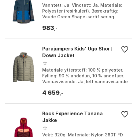
Vanntett: Ja. Vindtett: Ja. Materiale:
Polyester (resirkulert). Bærekraftig:
Vaude Green Shape-sertifisering.
Farge: Dark sea / green, Hotchili, Willow
983
green. S...
,-
Parajumpers Kids' Ugo Short
Down Jacket
Materiale ytterstoff: 100 % polyester.
Fylling: 90 % andedun, 10 % andefjær.
Vannavvisende: Ja, lett vannavvisende
behandling. Komfortdetaljer:
4 659
Ventilasjon unde...
,-
Rock Experience Tanana
Jakke
Vekt: 320g. Materiale: Nylon 380T FD