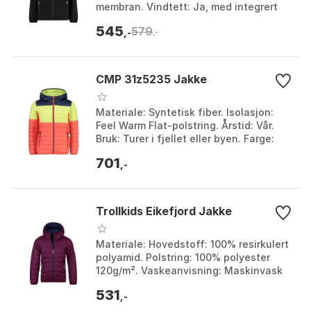
membran. Vindtett: Ja, med integrert
membran. Funksjoner: Fast hette og tre
545
579
store utve...
,-
,-
CMP 31z5235 Jakke
Materiale: Syntetisk fiber. Isolasjon:
Feel Warm Flat-polstring. Årstid: Vår.
Bruk: Turer i fjellet eller byen. Farge:
Menta, Red kiss, Red kiss / blue /
701
citric...
,-
Trollkids Eikefjord Jakke
Materiale: Hovedstoff: 100% resirkulert
polyamid. Polstring: 100% polyester
120g/m². Vaskeanvisning: Maskinvask
(kald). Funksjoner: Ultralett og
531
sammenleggbar. ...
,-