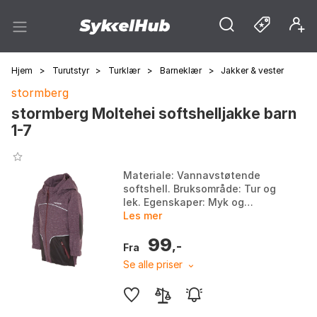
Hjem
>
Turutstyr
>
Turklær
>
Barneklær
>
Jakker & vester
stormberg
stormberg Moltehei softshelljakke barn
1-7
Materiale: Vannavstøtende
softshell. Bruksområde: Tur og
lek. Egenskaper: Myk og
behagelig. Sikkerhet: Refleks
Les mer
integrert i stoffet. Farge: Farge
99
1. Størrelse: 9...
,-
Fra
Se alle priser