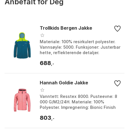
Anbefalt for Deg
Trollkids Bergen Jakke
Materiale: 100% resirkulert polyester.
Vannsøyle: 5000. Funksjoner: Justerbar
hette, reflekterende detaljer.
Oppbevaring: Integrert pakkepose.
688
Farge: Aqua haze ...
,-
Hannah Goldie Jakke
Vanntett: Resstex 8000. Pusteevne: 8
000 G/M2/24H. Materiale: 100%
Polyester. Impregnering: Bionic Finish
ECO. Farge: Anthracite, Caramel, Clared
803
red, Harbor bl...
,-