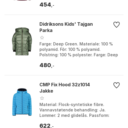
454
Størrelse: 122cm, 4Y, 6Y.
,-
Didriksons Kids' Tajgan
Parka
Farge: Deep Green. Materiale: 100 %
polyamid. Fôr: 100 % polyamid.
Polstring: 100 % polyester. Farge: Deep
green. Størrelse: 100.
480
,-
CMP Fix Hood 32z1014
Jakke
Material: Flock-syntetiske fibre.
Vannavstøtende behandling: Ja.
Lommer: 2 med glidelås. Passform:
Elastisk kant. Farge: Danube. Størrelse:
622
12Y, 14Y, 16Y, 8Y.
,-