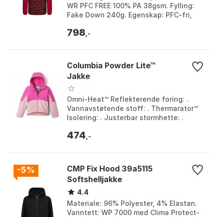
WR PFC FREE 100% PA 38gsm. Fylling:
Fake Down 240g. Egenskap: PFC-fri,
vannavstøtende, vindtett, vaskbar.
798
Farge: Cherries j...
,-
Columbia Powder Lite™
Jakke
Omni-Heat™ Reflekterende foring: .
Vannavstøtende stoff: . Thermarator™
Isolering: . Justerbar stormhette: .
Farge: Black, Chalk, Light camel / flint
474
grey, Pink...
,-
CMP Fix Hood 39a5115
-5%
Softshelljakke
4.4
Materiale: 96% Polyester, 4% Elastan.
Vanntett: WP 7000 med Clima Protect-