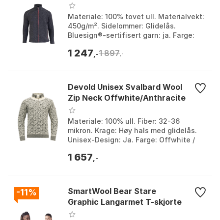
Materiale: 100% tovet ull. Materialvekt:
450g/m². Sidelommer: Glidelås.
Bluesign®-sertifisert garn: ja. Farge:
Deep red, Denim, Graphite marl, Grey,
1 247
1 897
Light navy,...
,-
,-
Devold Unisex Svalbard Wool
Zip Neck Offwhite/Anthracite
Materiale: 100% ull. Fiber: 32-36
mikron. Krage: Høy hals med glidelås.
Unisex-Design: Ja. Farge: Offwhite /
grey, Offwhite/anthracite,
1 657
Offwhite/grey, Olive/Off...
,-
SmartWool Bear Stare
-11%
Graphic Langarmet T-skjorte