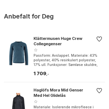
Anbefalt for Deg
Klättermusen Huge Crew
Collegegenser
Passform: Avslappet. Materiale: 43%
polyester, 40% resirkulert polyester,
17% ull. Funksjoner: Sømløse skuldre,
myke tommelgrep. Vekt: 271g. Farge:
1 709
Frost green,...
,-
Haglöfs Mora Mid Genser
Med Hel Glidelås
Materiale: Isolerende mikrofleece i