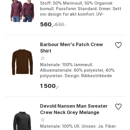
Stoff: 50% Merinoull, 50% Organisk
bomull. Passform: Standard. Ermer: Sett
inn design for økt komfort. UV-
beskyttelse: UPF 40+. Farge: Eggplant.
560
630
Størrelse: XL.
,-
,-
Barbour Men's Patch Crew
Shirt
Materiale: 100% lammeull.
Albuemateriale: 60% polyester, 40%
polyuretan. Design: Ribbestrikkede
ermer og nederkant. Logo: Skinnmerke
1 500
med Barbourlogo. Farge: Bra...
,-
Devold Nansen Man Sweater
Crew Neck Grey Melange
Materiale: 100% Ull. Unisex: Ja. Fiber: