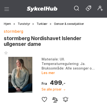
Hjem
>
Turutstyr
>
Turklær
>
Genser & sweatjakker
stormberg
stormberg Nordishavet Islender
ullgenser dame
Materiale: Ull.
Temperaturregulering: Ja.
Bruksområde: Alle sesonger og
bruksområder. Design: Tidløst,
Les mer
passer alle aldre. Farge: Farge
499
1. Størrelse: 3XL, L.
,-
Fra
Se alle priser