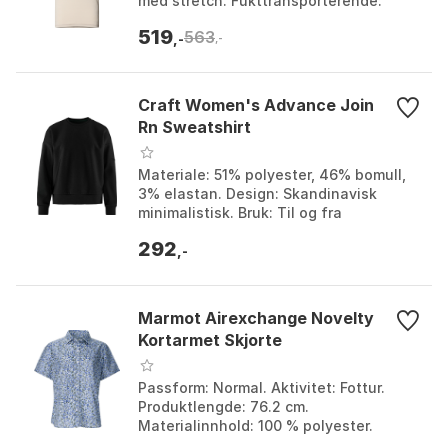
med stretch. Fukttransporterende:
naturlige fukttransporterende
519
563
egenskaper. Søm: ...
,-
,-
Craft Women's Advance Join
Rn Sweatshirt
Materiale: 51% polyester, 46% bomull,
3% elastan. Design: Skandinavisk
minimalistisk. Bruk: Til og fra
treningssenteret, avslappende
292
hjemme. Farge: Gråmelange. ...
,-
Marmot Airexchange Novelty
Kortarmet Skjorte
Passform: Normal. Aktivitet: Fottur.
Produktlengde: 76.2 cm.
Materialinnhold: 100 % polyester.
Farge: Agate green, Agate green /