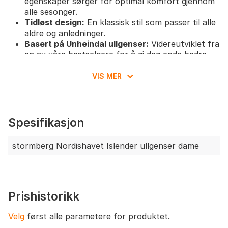
egenskaper sørger for optimal komfort gjennom
alle sesonger.
Tidløst design:
En klassisk stil som passer til alle
aldre og anledninger.
Basert på Unheindal ullgenser:
Videreutviklet fra
en av våre bestselgere for å gi deg enda bedre
kvalitet.
VIS MER
Størrelses- og passformanbefalinger
Genseren har normal passform og anbefales i din
vanlige størrelse for en komfortabel og
Spesifikasjon
avslappet stil.
Ønsker du en mer oversize look, kan du vurdere
stormberg Nordishavet Islender ullgenser dame
å gå opp én størrelse.
Ull har naturlig elastisitet, noe som gir god
bevegelighet og behagelig passform.
Prishistorikk
Velg
først alle parametere for produktet.