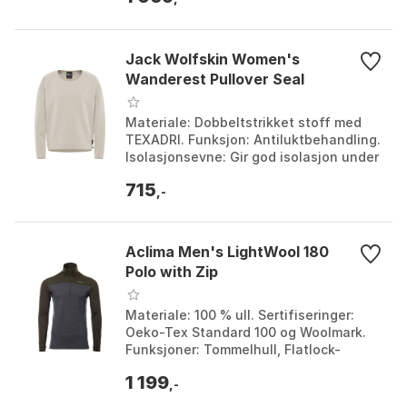
Forest...
Jack Wolfskin Women's
Wanderest Pullover Seal
Materiale: Dobbeltstrikket stoff med
TEXADRI. Funksjon: Antiluktbehandling.
Isolasjonsevne: Gir god isolasjon under
skalljakke. Detaljer: Diskré brystlomme
715
og j...
,-
Aclima Men's LightWool 180
Polo with Zip
Materiale: 100 % ull. Sertifiseringer:
Oeko-Tex Standard 100 og Woolmark.
Funksjoner: Tommelhull, Flatlock-
sømmer. Vekt: 180 g/m2. Farge:
1 199
Chocolate plum / maren...
,-