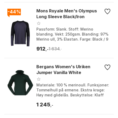
Mons Royale Men's Olympus
-44%
Long Sleeve Black/Iron
Passform: Slank. Stoff: Merino
blanding. Vekt: 250gsm. Blanding: 97%
Merino ull, 3% Elastan. Farge: Black / 9
iron, Dew/9 iron/black. Størrelse: M, S,
912
1 634
XL.
,-
,-
Bergans Women's Ulriken
Jumper Vanilla White
Materiale: 100 % merinoull. Funksjoner:
Tommelhull på ermene. Ekstra krage:
Høy med glidelås. Beskyttelse: Klaff
mot haken. Farge: Black, Dark green
1 245
mud, Magnes...
,-