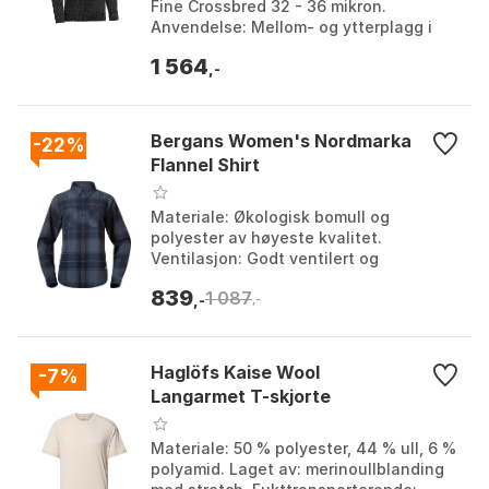
Fine Crossbred 32 - 36 mikron.
Anvendelse: Mellom- og ytterplagg i
kaldt vær. Farge: Anthracite, Grey
1 564
melange, Navy, Oli...
,-
Bergans Women's Nordmarka
-22%
Flannel Shirt
Materiale: Økologisk bomull og
polyester av høyeste kvalitet.
Ventilasjon: Godt ventilert og
behagelig. Design: Stilig og avslappet.
839
1 087
Passform: Avslappet passfor...
,-
,-
Haglöfs Kaise Wool
-7%
Langarmet T-skjorte
Materiale: 50 % polyester, 44 % ull, 6 %
polyamid. Laget av: merinoullblanding