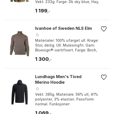
Vekt: 233g. Farge: Dk sky blue, Hay,
Olive, Rosewood. Størrelse: L, M, S, XL,
1 199
XS, XXL.
,-
Ivanhoe of Sweden NLS Elm
Materialer: 100% ufarget ull. Krage:
Stor, deilig. Ull: Mulesingfri. Garn:
Bluesign®-sertifisert. Farge: Birch,
Birch mouliné, Chocolate mouliné,
1 300
Coffee bean, N...
,-
Lundhags Men's Tived
Merino Hoodie
Vekt: 385g. Materiale: 56% ull, 41%
polyester, 3% elastan. Passform:
normal. Funksjoner:
temperaturregulerende og
1 069
luktresistent. Farge: Black, Deep blue,
,-