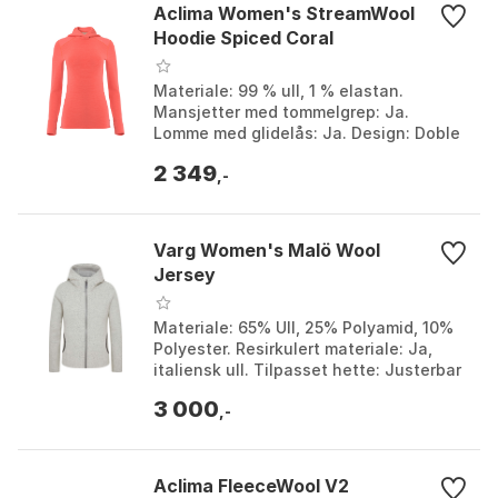
Aclima Women's StreamWool
Hoodie Spiced Coral
Materiale: 99 % ull, 1 % elastan.
Mansjetter med tommelgrep: Ja.
Lomme med glidelås: Ja. Design: Doble
lag over skuldrene. Farge: Green
2 349
gables, Spiced coral. St...
,-
Varg Women's Malö Wool
Jersey
Materiale: 65% Ull, 25% Polyamid, 10%
Polyester. Resirkulert materiale: Ja,
italiensk ull. Tilpasset hette: Justerbar
med ulvemønstrede bånd.
3 000
Funksjonalitet: Gl...
,-
Aclima FleeceWool V2