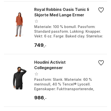
Royal Robbins Oasis Tunic Ii
Skjorte Med Lange Ermer
Materiale: 100 % bomull. Passform:
Standard passform. Lukking: Knapper.
Vekt: 6 oz. Farge: Baked clay. Størrelse:
XS.
749
,-
Houdini Activist
Collegegenser
Passform: Slank. Materiale: 60 %
merinoull, 40 % Tencel® Lyocell.
Egenskaper: Fukttransporterende,
naturlig luktavvisende. Bærekraft:
986
Fornybare, nedbrytbare og ...
,-