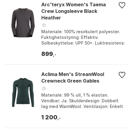
Arc'teryx Women's Taema
Crew Longsleeve Black
Heather
Materiale: 100% resirkulert polyester.
Fuktighetsstyring: Effektiv.
Solbeskyttelse: UPF 50+. Luktresistens:
Varig. Farge: Azalea heather, Black
899
heather. Størrel...
,-
Aclima Men's StreamWool
Crewneck Green Gables
Materiale: 99 % ull, 1 % elastan.
Vendbar: Ja. Skulderdesign: Dobbelt
lag med WarmWool. Ventilasjon: Enkelt
lag med WarmWool under armene.
1 200
Farge: Green gables. ...
,-