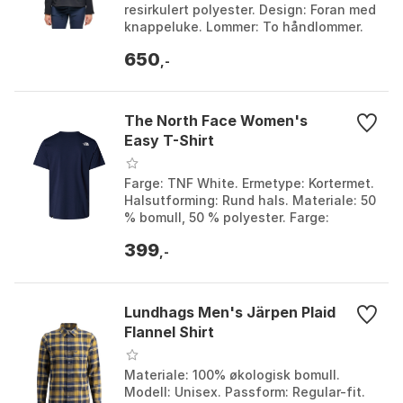
resirkulert polyester. Design: Foran med
knappeluke. Lommer: To håndlommer.
Vekt: 462g/393g. Farge: Olive green,
650
Seaweed gre...
,-
The North Face Women's
Easy T-Shirt
Farge: TNF White. Ermetype: Kortermet.
Halsutforming: Rund hals. Materiale: 50
% bomull, 50 % polyester. Farge:
Summit navy, Tnf black, Tnf white.
399
Størrelse: M,...
,-
Lundhags Men's Järpen Plaid
Flannel Shirt
Materiale: 100% økologisk bomull.
Modell: Unisex. Passform: Regular-fit.