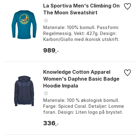
La Sportiva Men's Climbing On
The Moon Sweatshirt
Materiale: 100% bomull. Passform:
Regelmessig. Vekt: 427g. Design:
Karbon/Giallo med ikonisk utskrift.
Farge: Fucsia/giallo, Nero/giallo,
989
Turchese/giallo, Viola...
,-
Knowledge Cotton Apparel
Women's Daphne Basic Badge
Hoodie Impala
Materiale: 100 % økologisk bomull.
Farge: Spiced Coral. Detaljer: Lomme
foran. Design: Liten logo på brystet.
Farge: Impala, Total eclipse. Størrelse:
336
XS.
,-