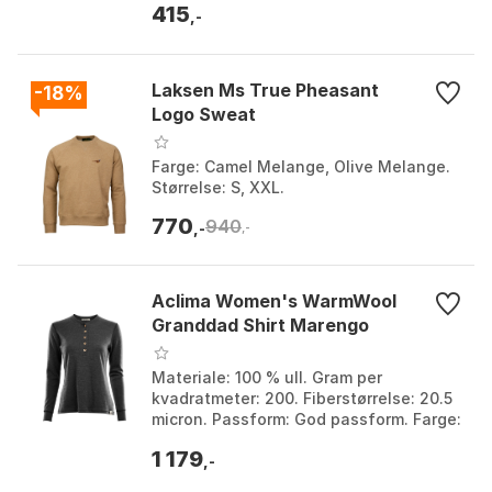
415
thunderhead, Pearl, Thunderhead...
,-
Laksen Ms True Pheasant
-18%
Logo Sweat
Farge: Camel Melange, Olive Melange.
Størrelse: S, XXL.
770
940
,-
,-
Aclima Women's WarmWool
Granddad Shirt Marengo
Materiale: 100 % ull. Gram per
kvadratmeter: 200. Fiberstørrelse: 20.5
micron. Passform: God passform. Farge:
Marengo. Størrelse: XS.
1 179
,-