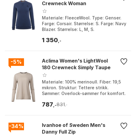
Crewneck Woman
Materiale: FleeceWool. Type: Genser.
Farge: Corsair. Størrelse: S. Farge: Navy
Blazer. Størrelse: L, M, S.
1 350
,-
Aclima Women's LightWool
-5%
180 Crewneck Simply Taupe
Materiale: 100% merinoull. Fiber: 19,5
mikron. Struktur: Tettere strikk.
Sømmer: Overlock-sømmer for komfort.
Farge: Chocolate plum, Marengo,
787
831
Simply taupe, Tarm...
,-
,-
Ivanhoe of Sweden Men's
-34%
Danny Full Zip