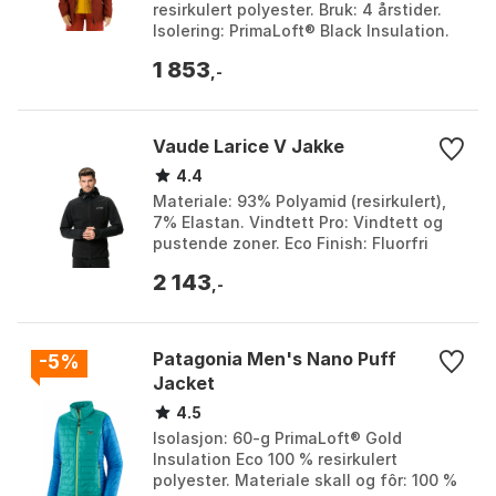
resirkulert polyester. Bruk: 4 årstider.
Isolering: PrimaLoft® Black Insulation.
Farge: Black, Dark cherry, Dark oak.
1 853
Størrelse: 3...
,-
Vaude Larice V Jakke
4.4
Materiale: 93% Polyamid (resirkulert),
7% Elastan. Vindtett Pro: Vindtett og
pustende zoner. Eco Finish: Fluorfri
vannavvisende finish. Klimanøytral:
2 143
Redusert o...
,-
Patagonia Men's Nano Puff
-5%
Jacket
4.5
Isolasjon: 60-g PrimaLoft® Gold
Insulation Eco 100 % resirkulert
polyester. Materiale skall og fôr: 100 %