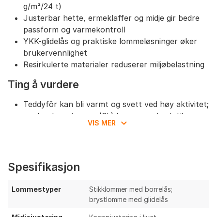
g/m²/24 t)
Justerbar hette, ermeklaffer og midje gir bedre
passform og varmekontroll
YKK-glidelås og praktiske lommeløsninger øker
brukervennlighet
Resirkulerte materialer reduserer miljøbelastning
Ting å vurdere
Teddyfôr kan bli varmt og svett ved høy aktivitet;
moderat pusteevne (6k) begrenser bruk til
VIS MER
lav/middels intensitet
Sannsynligvis relativt tung og lite pakkbar
sammenlignet med tekniske turjakker
Ingen oppgitt teiping av sømmer; kan være
Spesifikasjon
mindre egnet i vedvarende/regnfulle forhold
Manglende tekniske ventilasjonsløsninger (f.eks.
Lommestyper
Stikklommer med borrelås;
pit-zips) begrenser fukttransport under aktivitet
brystlomme med glidelås
Uspesifisert slitestyrke på ytterstoffet gjør