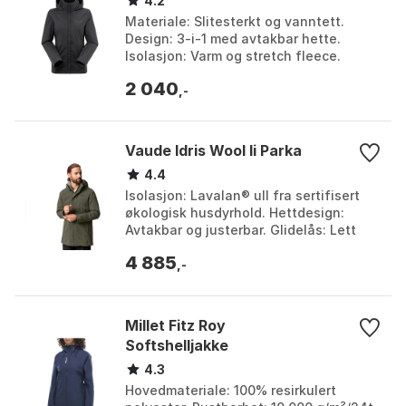
4.2
Materiale: Slitesterkt og vanntett.
Design: 3-i-1 med avtakbar hette.
Isolasjon: Varm og stretch fleece.
Tilpasning: Justerbare mansjetter og
2 040
kant. Farge: Black...
,-
Vaude Idris Wool Ii Parka
4.4
Isolasjon: Lavalan® ull fra sertifisert
økologisk husdyrhold. Hettdesign:
Avtakbar og justerbar. Glidelås: Lett
reparerbar to-veis. Miljøvennlig
4 885
produksjon: Res...
,-
Millet Fitz Roy
Softshelljakke
4.3
Hovedmateriale: 100% resirkulert