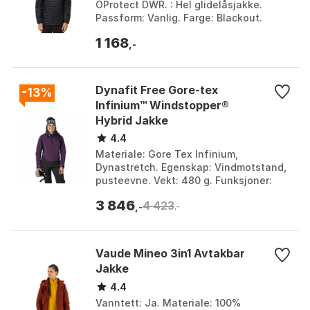
OProtect DWR. : Hel glidelåsjakke.
Passform: Vanlig. Farge: Blackout.
Størrelse: L, M.
1 168
,-
Dynafit Free Gore-tex
-13%
Infinium™ Windstopper®
Hybrid Jakke
4.4
Materiale: Gore Tex Infinium,
Dynastretch. Egenskap: Vindmotstand,
pusteevne. Vekt: 480 g. Funksjoner:
Ventilasjonsglidelås, hjelmkompatibel
3 846
4 423
hette. Farge: Royal...
,-
,-
Vaude Mineo 3in1 Avtakbar
Jakke
4.4
Vanntett: Ja. Materiale: 100%