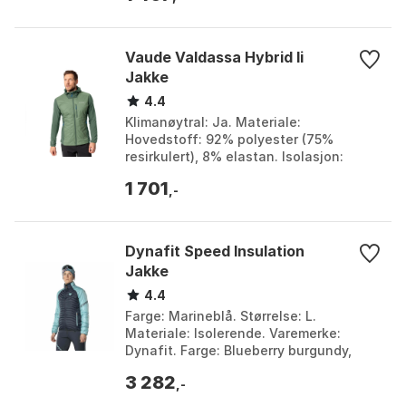
Vaude Valdassa Hybrid Ii
Jakke
4.4
Klimanøytral: Ja. Materiale:
Hovedstoff: 92% polyester (75%
resirkulert), 8% elastan. Isolasjon:
PrimaLoft® Silver Insulation 100%Eco
1 701
40g/m². Vannavvisende: Ja....
,-
Dynafit Speed Insulation
Jakke
4.4
Farge: Marineblå. Størrelse: L.
Materiale: Isolerende. Varemerke:
Dynafit. Farge: Blueberry burgundy,
Blueberry storm blue, Dark rose, Dawn,
3 282
Marine blue 1, Mari...
,-