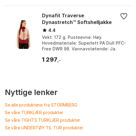
Dynafit Traverse
Dynastretch™ Softshelljakke
4.4
Vekt: 172 g. Pusteevne: Høy.
Hovedmateriale: Superlett PA Dull PFC-
Free DWR 98. Vannavstøtende: Ja.
Farge: Pale rose. Størrelse: L, M, S.
1 297
,-
Nyttige lenker
Se alle produktene fra STORMBERG
Se våre TURKLÆR produkter
Se våre TIGHTS TURKLÆR produkter
Se våre UNDERTØY TIL TUR produkter