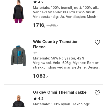
4.2
Materiale: 100% bomull, nett: 100% ull..
Vannavstøtende: PFC-fri DWR-finish..
Vindbestandig: Ja. Ventilasjon: Mesh-
paneler under armene og på ryggen.
1 716
1 816
Farge: Bla...
,-
,-
Wild Country Transition
Fleece
Materiale: 58% Polyester, 42%
Virginwool. Vekt: 605g. Mykhet: Børstet
strekkbinding ved mansjettene. Design:
Attraktiv melangeeffekt. Farge: Grey
1 083
melange / purp...
,-
Oakley Omni Thermal Jakke
4.2
Materiale: 100% nylon. Teknologi: