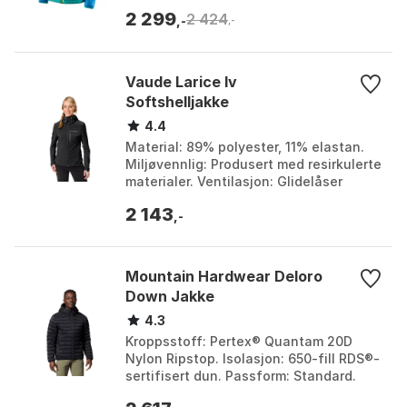
resirkulert polyester med DWR finish
2 299
2 424
uten PFAS. Passfo...
,-
,-
Vaude Larice Iv
Softshelljakke
4.4
Material: 89% polyester, 11% elastan.
Miljøvennlig: Produsert med resirkulerte
materialer. Ventilasjon: Glidelåser
under armene. Passform: Sporty,
2 143
figursydd sni...
,-
Mountain Hardwear Deloro
Down Jakke
4.3
Kroppsstoff: Pertex® Quantam 20D
Nylon Ripstop. Isolasjon: 650-fill RDS®-
sertifisert dun. Passform: Standard.
Vekt: 14,8 oz / 420 g. Farge: Black,