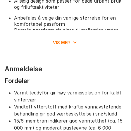
Allsidig design som passer for både urbant bruk
og friluftsaktiviteter
Anbefales å velge din vanlige størrelse for en
komfortabel passform
Romslig passform gir plass til mellomlag under
parkasen
VIS MER
Anmeldelse
Fordeler
Varmt teddyfôr gir høy varmeisolasjon for kaldt
vintervær
Vindtett ytterstoff med kraftig vannavstøtende
behandling gir god værbeskyttelse i snø/sludd
15/6-membran indikerer god vanntetthet (ca. 15
000 mm) og moderat pusteevne (ca. 6 000