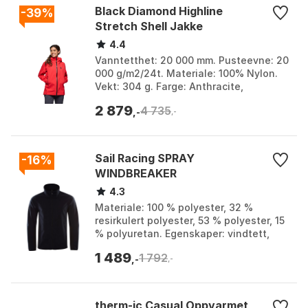
Black Diamond Highline
-39%
Stretch Shell Jakke
4.4
Vanntetthet: 20 000 mm. Pusteevne: 20
000 g/m2/24t. Materiale: 100% Nylon.
Vekt: 304 g. Farge: Anthracite,
Anthracite 1, Clean blue, Clean blue 2,
2 879
4 735
Coral red, Cr...
,-
,-
Sail Racing SPRAY
-16%
WINDBREAKER
4.3
Materiale: 100 % polyester, 32 %
resirkulert polyester, 53 % polyester, 15
% polyuretan. Egenskaper: vindtett,
høy pusteevne. Behandling: PFC-fri
1 489
1 792
DWR-behandling...
,-
,-
therm-ic Casual Oppvarmet