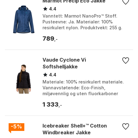
Marmot Precip Eco Jakke
4.4
Vanntett: Marmot NanoPro™ Stoff.
Pusteevne: Ja. Materialer: 100%
resirkulert nylon. Produktvekt: 255 g.
Farge: Acai berry, Arctic navy, Arctic
789
Navy, Arctic navy...
,-
Vaude Cyclone Vi
Softshelljakke
4.4
Materiale: 100% resirkulert materiale.
Vannavstøtende: Eco-Finish,
miljøvennlig og uten fluorkarboner
(PFC). Vindbeskyttende: Ja, med skjult
1 333
frontglidelås og st...
,-
Icebreaker Shell+™ Cotton
-5%
Windbreaker Jakke