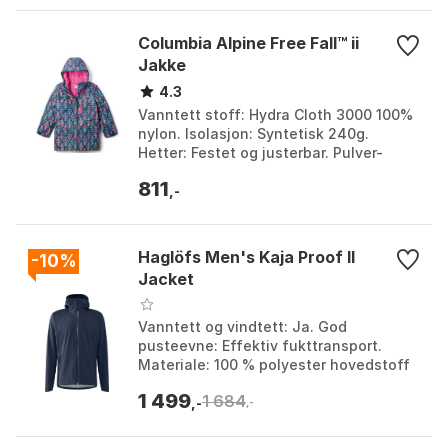
Columbia Alpine Free Fall™ ii
Jakke
4.3
Vanntett stoff: Hydra Cloth 3000 100%
nylon. Isolasjon: Syntetisk 240g.
Hetter: Festet og justerbar. Pulver-
skjørt: Justerbar med silikon gripere.
811
Farge: Night ...
,-
Haglöfs Men's Kaja Proof II
-10%
Jacket
Vanntett og vindtett: Ja. God
pusteevne: Effektiv fukttransport.
Materiale: 100 % polyester hovedstoff
og fôr. Impregnering: Fluorkarbonfri,
1 499
1 684
avviser smuss og va...
,-
,-