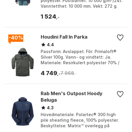
polyester. Pustbarhet: 10 000 g/m²/24t.
Vanntetthet: 10 000 mm. Vekt: 272 g.
Farge: Saphir. Størrelse: L, M, S, XS.
1 524
,-
Houdini Fall In Parka
-40%
4.4
Passform: Avslappet. Fôr: Primaloft®
Silver 100g. Vann- og vindtett: Ja.
Materiale: Resirkulert polyester 70% /
Polyester 30%. Farge: A touch of gray,
4 749
7 968
A touch o...
,-
,-
Rab Men's Outpost Hoody
Beluga
4.3
Hovedmateriale: Polartec® 300 high
pile shearling fleece, 100% polyester.
Beskyttelse: Matrix™ overlegg på
skulder og brystparti. Lommer: 2