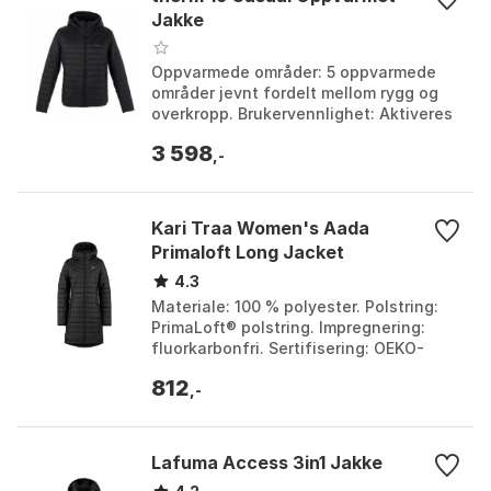
Jakke
Oppvarmede områder: 5 oppvarmede
områder jevnt fordelt mellom rygg og
overkropp. Brukervennlighet: Aktiveres
ved å koble til ekstern usb-
3 598
lader/powerbank. Blueto...
,-
Kari Traa Women's Aada
Primaloft Long Jacket
4.3
Materiale: 100 % polyester. Polstring:
PrimaLoft® polstring. Impregnering:
fluorkarbonfri. Sertifisering: OEKO-
TEX® 100. Farge: Black. Størrelse: S.
812
,-
Lafuma Access 3in1 Jakke