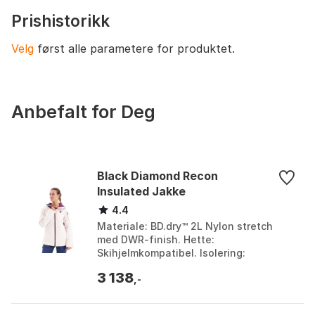
egnet til lange, svette fjellturer eller vedvarende regn.
Pusteevneklassifisering
Fukttransporterende
Prishistorikk
Velg
først alle parametere for produktet.
Anbefalt for Deg
Black Diamond Recon
Insulated Jakke
4.4
Materiale: BD.dry™ 2L Nylon stretch
med DWR-finish. Hette:
Skihjelmkompatibel. Isolering:
Thermolite T3Eco, 100% resirkulert
3 138
polyester. Ventilasjon: DWR-behandl...
,-