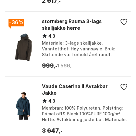
2 617
Bright copper...
,-
stormberg Rauma 3-lags
-36%
skalljakke herre
4.3
Materiale: 3-lags skalljakke.
Vanntetthet: Høy vannsøyle. Bruk:
Skiftende værforhold året rundt.
Passform: Herre. Farge: Farge 1, Farge
999
1 566
2. Størrelse: 3XL, 4XL, ...
,-
,-
Vaude Caserina Ii Avtakbar
Jakke
4.3
Membran: 100% Polyuretan. Polstring:
PrimaLoft® Black 100%PURE 100g/m².
Hette: Avtakbar og justerbar. Materiale:
100% Resirkulert Polyester. Farge: Dark
3 647
sea uni...
,-