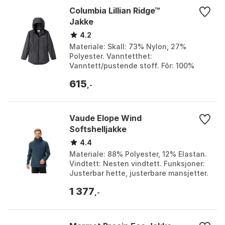
Columbia Lillian Ridge™
Jakke
4.2
Materiale: Skall: 73% Nylon, 27%
Polyester. Vanntetthet:
Vanntett/pustende stoff. Fôr: 100%
polyester. Håndlommer:
615
Trykknapplukking. Farge: Black.
,-
Størrelse: 18...
Vaude Elope Wind
Softshelljakke
4.4
Materiale: 88% Polyester, 12% Elastan.
Vindtett: Nesten vindtett. Funksjoner:
Justerbar hette, justerbare mansjetter.
Miljøvennlig: Laget av resirkulerte
1 377
materi...
,-