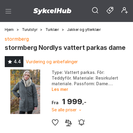
Hjem
>
Turutstyr
>
Turklær
>
Jakker og ytterklær
stormberg
stormberg Nordlys vattert parkas dame
4.4
Vurdering og anbefalinger
Type: Vattert parkas. Fôr:
Teddyfôr. Materiale: Resirkulert
materiale. Passform: Dame.
Farge: Farge 1, Farge 2.
Les mer
Størrelse: 3XL, 5XL, L, M, S, XL,
1 999
XS, XXL.
,-
Fra
Se alle priser