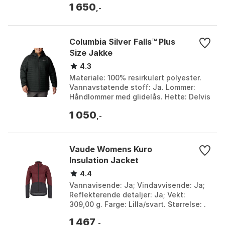
1 650
håndlommer, 1 brystl...
,-
Columbia Silver Falls™ Plus
Size Jakke
4.3
Materiale: 100% resirkulert polyester.
Vannavstøtende stoff: Ja. Lommer:
Håndlommer med glidelås. Hette: Delvis
elastikk for bedre passform. Farge:
1 050
Black. Størr...
,-
Vaude Womens Kuro
Insulation Jacket
4.4
Vannavisende: Ja; Vindavvisende: Ja;
Reflekterende detaljer: Ja; Vekt:
309,00 g. Farge: Lilla/svart. Størrelse: .
1 467
,-