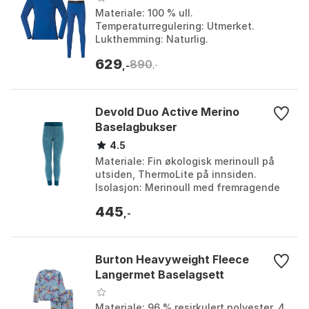
Materiale: 100 % ull.
Temperaturregulering: Utmerket.
Lukthemming: Naturlig.
Fukttransportering: Imponerende.
629
890
Farge: Aqua lagoon/dark aqua lagoon,
,-
,-
Space blue/na...
Devold Duo Active Merino
Baselagbukser
4.5
Materiale: Fin økologisk merinoull på
utsiden, ThermoLite på innsiden.
Isolasjon: Merinoull med fremragende
isolerende egenskaper. Fukttransport:
445
ThermoLite lag...
,-
Burton Heavyweight Fleece
Langermet Baselagsett
Materiale: 96 % resirkulert polyester, 4