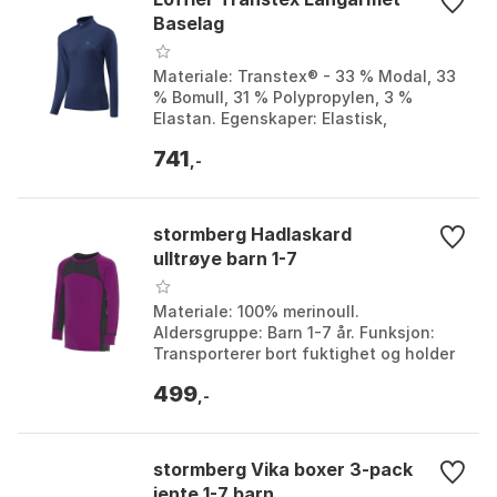
Baselag
Materiale: Transtex® - 33 % Modal, 33
% Bomull, 31 % Polypropylen, 3 %
Elastan. Egenskaper: Elastisk,
Hurtigtørkende, Perfekt fukttransport.
741
Passform: Langermet...
,-
stormberg Hadlaskard
ulltrøye barn 1-7
Materiale: 100% merinoull.
Aldersgruppe: Barn 1-7 år. Funksjon:
Transporterer bort fuktighet og holder
på varmen. Dyrevelferd: Ull fra dyr uten
499
mulesing, sertif...
,-
stormberg Vika boxer 3-pack
jente 1-7 barn