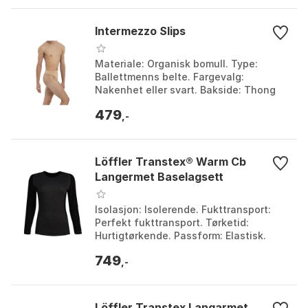
Intermezzo Slips
Materiale: Organisk bomull. Type:
Ballettmenns belte. Fargevalg:
Nakenhet eller svart. Bakside: Thong
tilbake. Farge: Beig. Størrelse: 10Y, 12Y,
479
8Y.
,-
Löffler Transtex® Warm Cb
Langermet Baselagsett
Isolasjon: Isolerende. Fukttransport:
Perfekt fukttransport. Tørketid:
Hurtigtørkende. Passform: Elastisk.
Farge: Black. Størrelse: 42, 44, 46.
749
,-
Löffler Transtex Langarmet