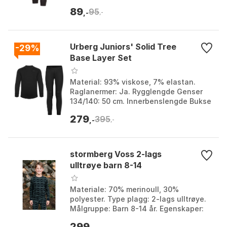
fuktighet og tørker raskt. Farge: Farge,
89
95
Farge 1, Farge 2...
,-
,-
Urberg Juniors' Solid Tree
-29%
Base Layer Set
Material: 93% viskose, 7% elastan.
Raglanermer: Ja. Rygglengde Genser
134/140: 50 cm. Innerbenslengde Bukse
134/140: 62 cm. Farge: Black beauty.
279
395
Størrelse: 110/...
,-
,-
stormberg Voss 2-lags
ulltrøye barn 8-14
Materiale: 70% merinoull, 30%
polyester. Type plagg: 2-lags ulltrøye.
Målgruppe: Barn 8-14 år. Egenskaper:
Myk og varm, isolerende. Farge: Farge 1,
299