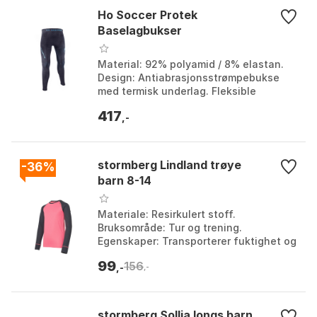
Ho Soccer Protek
Baselagbukser
Material: 92% polyamid / 8% elastan.
Design: Antiabrasjonsstrømpebukse
med termisk underlag. Fleksible
områder: Ja. Silikon i livet: Ja. Farge:
417
Black 1, Black 2...
,-
stormberg Lindland trøye
-36%
barn 8-14
Materiale: Resirkulert stoff.
Bruksområde: Tur og trening.
Egenskaper: Transporterer fuktighet og
tørker raskt. Brukstid: Helårsbruk.
99
156
Farge: Farge 1, Farge 2, F...
,-
,-
stormberg Sollia longs barn