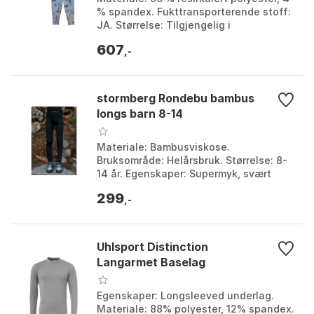
% spandex. Fukttransporterende stoff:
JA. Størrelse: Tilgjengelig i
barnestørrelser. Passform:
607
Tettsittende, komfortabe...
,-
stormberg Rondebu bambus
longs barn 8-14
Materiale: Bambusviskose.
Bruksområde: Helårsbruk. Størrelse: 8-
14 år. Egenskaper: Supermyk, svært
komfortabel, god stretch. Farge: Farge
299
1, Farge 2, Farge 3. S...
,-
Uhlsport Distinction
Langarmet Baselag
Egenskaper: Longsleeved underlag.
Materiale: 88% polyester, 12% spandex.