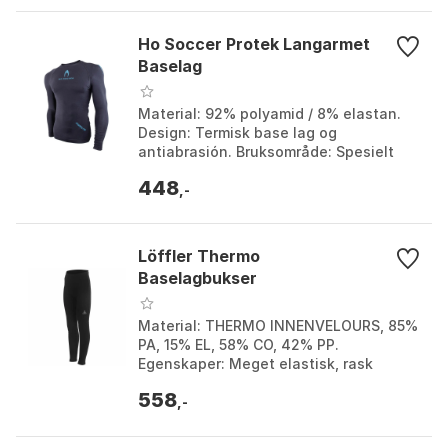
Ho Soccer Protek Langarmet
Baselag
Material: 92% polyamid / 8% elastan.
Design: Termisk base lag og
antiabrasión. Bruksområde: Spesielt
designet for keeperen. Passform:
448
Innebygd silikon for perfe...
,-
Löffler Thermo
Baselagbukser
Material: THERMO INNENVELOURS, 85%
PA, 15% EL, 58% CO, 42% PP.
Egenskaper: Meget elastisk, rask
tørking, isolerende. Fôr: transtex® fôr i
558
knelområdet. Tilbehør:...
,-