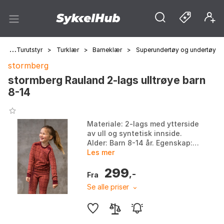
m
>
Turutstyr
>
Turklær
>
Barneklær
>
Superundertøy og undertøy
stormberg
stormberg Rauland 2-lags ulltrøye barn
8-14
Materiale: 2-lags med ytterside
av ull og syntetisk innside.
Alder: Barn 8-14 år. Egenskap:
Fukttransporterende evner.
Les mer
Komfort: Egnet for de som
299
opplever kløe e...
,-
Fra
Se alle priser