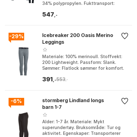
34% polypropylen. Fukttransport:
Transporterer fuktighet bort fra huden.
547
Bruksområ...
,-
Icebreaker 200 Oasis Merino
-29%
Leggings
Materiale: 100% merinoull. Stoffvekt:
200 Lightweight. Passform: Slank.
Sømmer: Flatlock sømmer for komfort.
Farge: Black, Black / monsoon 1, Black /
391
553
monsoon 2,...
,-
,-
stormberg Lindland longs
-6%
barn 1-7
Alder: 1-7 år. Materiale: Mykt
superundertøy. Bruksområde: Tur og
aktivitet. Egenskaper: Transporterer