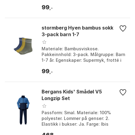
tørker raskt. Farge: Farge. Størrelse:
99
104, 110, 11...
,-
stormberg Hyen bambus sokk
3-pack barn 1-7
Materiale: Bambusviskose.
Pakkeinnhold: 3-pack. Målgruppe: Barn
1-7 år. Egenskaper: Supermyk, frotté i
sålen for forsterkning og isolasjon.
99
Farge: Farge 2, Farg...
,-
Bergans Kids' Smådøl V5
Longzip Set
Passform: Smal. Materiale: 100%
polyester. Lommer på genser: 2.
Elastikk i bukser: Ja. Farge: Ibis
rose/fandango purple, Navy