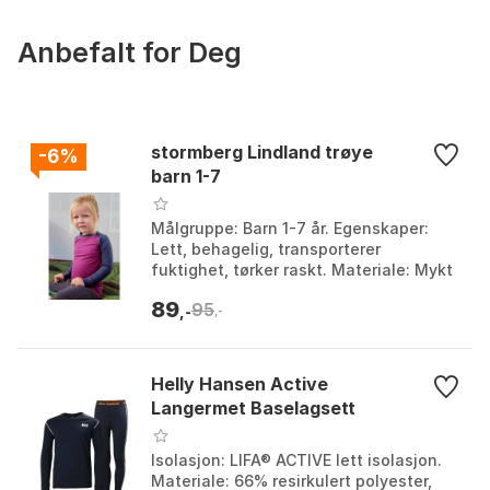
Anbefalt for Deg
stormberg Lindland trøye
-6%
barn 1-7
Målgruppe: Barn 1-7 år. Egenskaper:
Lett, behagelig, transporterer
fuktighet, tørker raskt. Materiale: Mykt
superundertøy. Bruksområde: Tur og
89
95
trening, bruk hel...
,-
,-
Helly Hansen Active
Langermet Baselagsett
Isolasjon: LIFA® ACTIVE lett isolasjon.
Materiale: 66% resirkulert polyester,