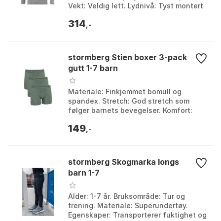
Vekt: Veldig lett. Lydnivå: Tyst montert
elastisk. Farge: Azure blue, Black, Bleu
314
pétro...
,-
stormberg Stien boxer 3-pack
gutt 1-7 barn
Materiale: Finkjemmet bomull og
spandex. Stretch: God stretch som
følger barnets bevegelser. Komfort:
Myk og behagelig å ha på.
149
Aktivitetsnivå: Egnet for høy ak...
,-
stormberg Skogmarka longs
barn 1-7
Alder: 1-7 år. Bruksområde: Tur og
trening. Materiale: Superundertøy.
Egenskaper: Transporterer fuktighet og