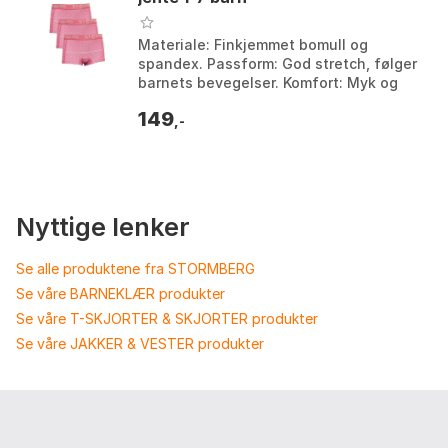
Materiale: Finkjemmet bomull og
spandex. Passform: God stretch, følger
barnets bevegelser. Komfort: Myk og
komfortabel. Antall i pakken: 3-pack.
149
Farge: Farge. S...
,-
Nyttige lenker
Se alle produktene fra STORMBERG
Se våre BARNEKLÆR produkter
Se våre T-SKJORTER & SKJORTER produkter
Se våre JAKKER & VESTER produkter