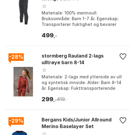
Materiale: 100% merinoull.
Bruksområde: Barn 1-7 år. Egenskap:
Transporterer fuktighet og bevarer
varme. Dyrevelferd: Ull uten mulesing,
499
sertifikat krav. Farge:...
,-
stormberg Rauland 2-lags
-28%
ulltrøye barn 8-14
Materiale: 2-lags med ytterside av ull
og syntetisk innside. Alder: Barn 8-14
år. Egenskap: Fukttransporterende
evner. Komfort: Egnet for de som
299
419
opplever kløe e...
,-
,-
Bergans Kids/Junior Allround
-29%
Merino Baselayer Set