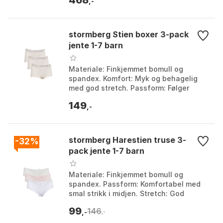
468
blue/riviera blue, Raspberry pink/...
,-
stormberg Stien boxer 3-pack
jente 1-7 barn
Materiale: Finkjemmet bomull og
spandex. Komfort: Myk og behagelig
med god stretch. Passform: Følger
barnets bevegelser, ikke klemmer mot
149
huden. Antall: 3-pack....
,-
stormberg Harestien truse 3-
-32%
pack jente 1-7 barn
Materiale: Finkjemmet bomull og
spandex. Passform: Komfortabel med
smal strikk i midjen. Stretch: God
stretch som følger barnets bevegelser.
99
146
Antall i pakke: 3-p...
,-
,-