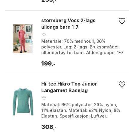
Farge 3, Far...
,-
stormberg Voss 2-lags
ullongs barn 1-7
Materiale: 70% merinoull, 30%
polyester. Lag: 2-lags. Bruksområde:
ullundertøy for barn. Aldersgruppe: 1-7
år. Farge: Farge 1, Farge 2, Farge 3,
199
Farge 4, Farge ...
,-
Hi-tec Hikro Top Junior
Langarmet Baselag
Material: 66% polyester, 23% nylon,
11% elastan. Material: 92% Nylon, 8%
Elastan. Spesifikasjon: Luftvei.
Spesifikasjon: Hurtigtørke. Farge: Black
308
/ grey, Canto...
,-