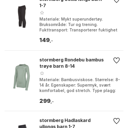
1-7
Materiale: Mykt superundertøy.
Bruksområde: Tur og trening.
Fukttransport: Transporterer fuktighet
vekk fra kroppen. Tørketid: Tørker
149
raskt. Farge: Farge. Størr...
,-
stormberg Rondebu bambus
trøye barn 8-14
Materiale: Bambusviskose. Størrelse: 8-
14 år. Egenskaper: Supermyk, svært
komfortabel, god stretch. Type plagg:
Trøye. Farge: Farge 1, Farge 2, Farge 4.
299
Størrel...
,-
stormberg Hadlaskard
ullongs barn 1-7