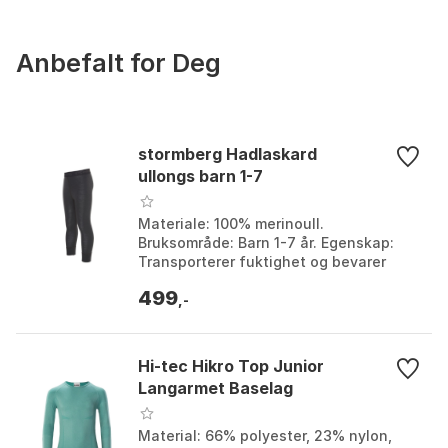
Anbefalt for Deg
stormberg Hadlaskard
ullongs barn 1-7
Materiale: 100% merinoull.
Bruksområde: Barn 1-7 år. Egenskap:
Transporterer fuktighet og bevarer
varme. Dyrevelferd: Ull uten mulesing,
499
sertifikat krav. Farge:...
,-
Hi-tec Hikro Top Junior
Langarmet Baselag
Material: 66% polyester, 23% nylon,