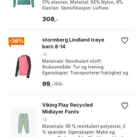
11% elastan. Material: 92% Nylon, 8%
Elastan. Spesifikasjon: Luftvei.
Spesifikasjon: Hurtigtørke. Farge: Black
308
/ grey, Canto...
,-
stormberg Lindland trøye
-36%
barn 8-14
Materiale: Resirkulert stoff.
Bruksområde: Tur og trening.
Egenskaper: Transporterer fuktighet og
tørker raskt. Brukstid: Helårsbruk.
99
156
Farge: Farge 1, Farge 2, F...
,-
,-
Viking Play Recycled
Midlayer Pants
Materiale: 95 % resirkulert polyester, 5
% spandex. Egenskaper: Myke og