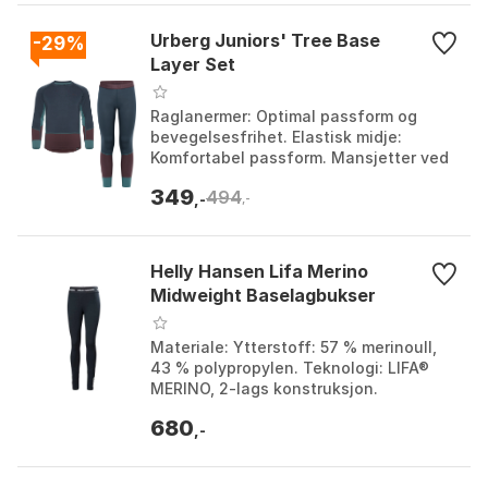
Urberg Juniors' Tree Base
-29%
Layer Set
Raglanermer: Optimal passform og
bevegelsesfrihet. Elastisk midje:
Komfortabel passform. Mansjetter ved
bena: Sikkert feste. Materiale: 93 %
349
494
viskose, 7 % elasta...
,-
,-
Helly Hansen Lifa Merino
Midweight Baselagbukser
Materiale: Ytterstoff: 57 % merinoull,
43 % polypropylen. Teknologi: LIFA®
MERINO, 2-lags konstruksjon.
Egenskaper: Pustende ytterlag i 100 %
680
merinoull, fukttra...
,-