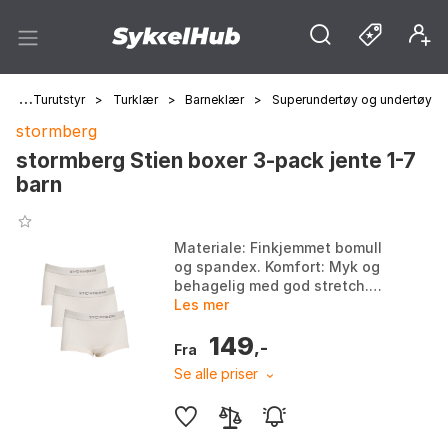
m
>
Turutstyr
>
Turklær
>
Barneklær
>
Superundertøy og undertøy
stormberg
stormberg Stien boxer 3-pack jente 1-7
barn
Materiale: Finkjemmet bomull
og spandex. Komfort: Myk og
behagelig med god stretch.
Passform: Følger barnets
Les mer
bevegelser, ikke klemmer mot
149
huden. Antall: 3-pack....
,-
Fra
Se alle priser