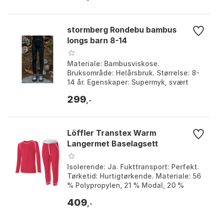
stormberg Rondebu bambus
longs barn 8-14
Materiale: Bambusviskose.
Bruksområde: Helårsbruk. Størrelse: 8-
14 år. Egenskaper: Supermyk, svært
komfortabel, god stretch. Farge: Farge
299
1, Farge 2, Farge 3. S...
,-
Löffler Transtex Warm
Langermet Baselagsett
Isolerende: Ja. Fukttransport: Perfekt.
Tørketid: Hurtigtørkende. Materiale: 56
% Polypropylen, 21 % Modal, 20 %
Baumwolle, 3 % Elastan. Farge: Black 1,
409
Black 2...
,-