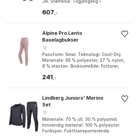
JA. Størrelse: Tilgjengelig i
barnestørrelser. Passform:
607
Tettsittende, komfortabe...
,-
Alpine Pro Lento
Baselagbukser
Passform: Smal. Teknologi: Cool-Dry.
Materiale: 65 % polyester, 27 % nylon,
8 % elastan. Bruksområde: Fotturer,
stavgang, ski, snowboard, langrenn.
241
Farge: Limpe...
,-
Lindberg Juniors' Merino
Set
Materiale: 70 % ull, 30 % polyamid.
Innvendig material: 100 % polyester.
Funksjon: Fukttransporterende.
Bruksområde: Undertøy for barn. Farge: