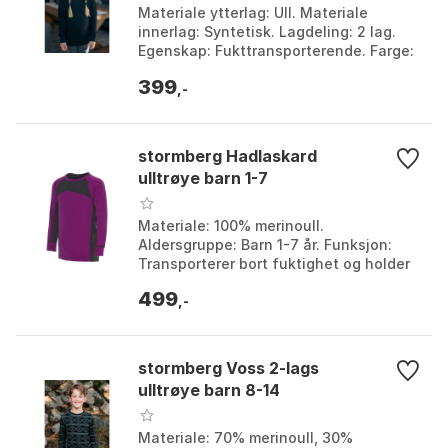
Materiale ytterlag: Ull. Materiale
innerlag: Syntetisk. Lagdeling: 2 lag.
Egenskap: Fukttransporterende. Farge:
Farge 1, Farge 2, Farge 3. Størrelse: 110,
399
128, ...
,-
stormberg Hadlaskard
ulltrøye barn 1-7
Materiale: 100% merinoull.
Aldersgruppe: Barn 1-7 år. Funksjon:
Transporterer bort fuktighet og holder
på varmen. Dyrevelferd: Ull fra dyr uten
499
mulesing, sertif...
,-
stormberg Voss 2-lags
ulltrøye barn 8-14
Materiale: 70% merinoull, 30%