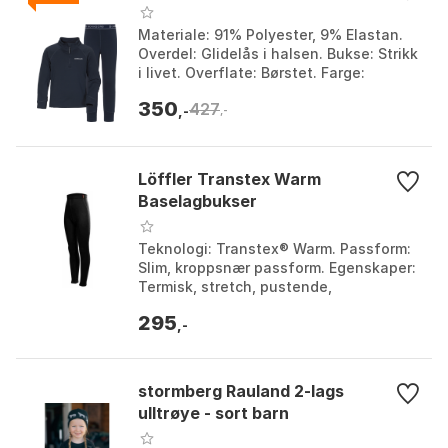
Materiale: 91% Polyester, 9% Elastan.
Overdel: Glidelås i halsen. Bukse: Strikk
i livet. Overflate: Børstet. Farge:
Heather Pink, Navy. Størrelse: 100, 110,
350
427
120...
,-
,-
Löffler Transtex Warm
Baselagbukser
Teknologi: Transtex® Warm. Passform:
Slim, kroppsnær passform. Egenskaper:
Termisk, stretch, pustende,
hurtigtørkende, luktnøytral. Hovedbruk:
295
Alpint, langrenn,...
,-
stormberg Rauland 2-lags
ulltrøye - sort barn