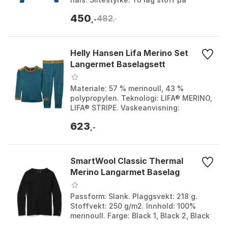
albuene for ekstra slitestyrke.
450
482
Egenskaper: Myk, elasti...
,-
,-
Helly Hansen Lifa Merino Set
Langermet Baselagsett
Materiale: 57 % merinoull, 43 %
polypropylen. Teknologi: LIFA® MERINO,
LIFA® STRIPE. Vaskeanvisning:
Maskinvask på 40 °C, ikke
623
tørketrommel, ikke strykes. Egens...
,-
SmartWool Classic Thermal
Merino Langarmet Baselag
Passform: Slank. Plaggsvekt: 218 g.
Stoffvekt: 250 g/m2. Innhold: 100%
merinoull. Farge: Black 1, Black 2, Black
3, Black 4, Charcoal foggy pines,