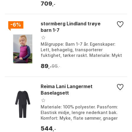
709
Charcoal heat...
,-
stormberg Lindland trøye
-6%
barn 1-7
Målgruppe: Barn 1-7 år. Egenskaper:
Lett, behagelig, transporterer
fuktighet, tørker raskt. Materiale: Mykt
superundertøy. Bruksområde: Tur og
89
95
trening, bruk hel...
,-
,-
Reima Lani Langermet
Baselagsett
Materiale: 100% polyester. Passform:
Elastisk midje, lengre nederkant bak.
Komfort: Myke, flate sømmer, gnager
ikke. Funksjon: Thermolite® materiale
544
transporter...
,-