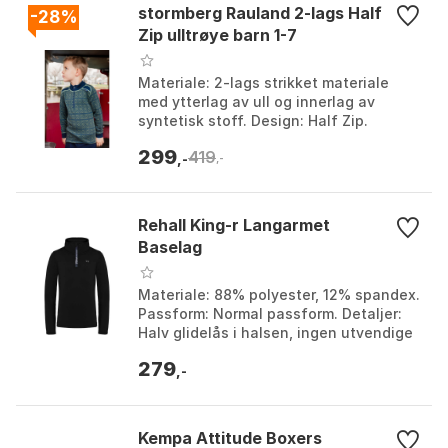
stormberg Rauland 2-lags Half
-28%
Zip ulltrøye barn 1-7
Materiale: 2-lags strikket materiale
med ytterlag av ull og innerlag av
syntetisk stoff. Design: Half Zip.
Passform: Tett på kroppen.
299
419
Egenskaper: Fukttransporte...
,-
,-
Rehall King-r Langarmet
Baselag
Materiale: 88% polyester, 12% spandex.
Passform: Normal passform. Detaljer:
Halv glidelås i halsen, ingen utvendige
lommer. Vaskeanvisning:
279
Maskinvaskbar på 30°...
,-
Kempa Attitude Boxers