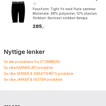
Passform: Tight fit med flate sømmer.
Materiale: 88% polyester, 12% elastan.
Strikket: Kontrast strikket Kempa
ordlyden på gummi linning. K etikett:
285
Trykt K eti...
,-
Nyttige lenker
Se alle produktene fra STORMBERG
Se våre BARNEKLÆR produkter
Se våre GENSER & SWEATSHIRTS produkter
Se våre JAKKER & VESTER produkter