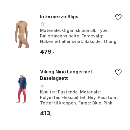
Intermezzo Slips
Materiale: Organisk bomull. Type:
Ballettmenns belte. Fargevalg:
Nakenhet eller svart. Bakside: Thong
tilbake. Farge: Beig. Størrelse: 10Y, 12Y,
479
8Y.
,-
Viking Nino Langermet
Baselagsett
Kvalitet: Pustende. Materiale:
Polyester. Fleksibilitet: Høy. Passform:
Tetter til kroppen. Farge: Blue, Pink.
Størrelse: 104-116cm, 116-128cm, 140-
413
152cm.
,-