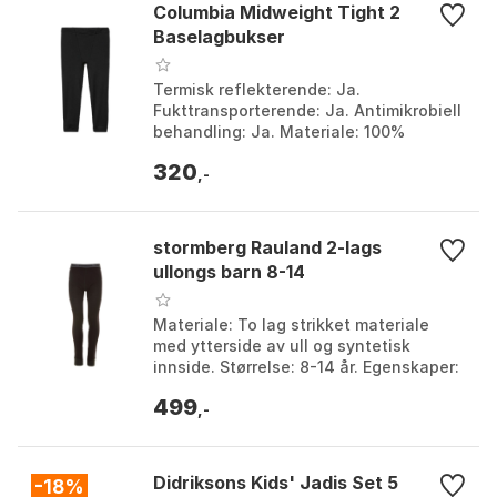
Columbia Midweight Tight 2
Baselagbukser
Termisk reflekterende: Ja.
Fukttransporterende: Ja. Antimikrobiell
behandling: Ja. Materiale: 100%
polyester interlock. Farge: Black.
320
Størrelse: 10-12Y, 12-13Y,...
,-
stormberg Rauland 2-lags
ullongs barn 8-14
Materiale: To lag strikket materiale
med ytterside av ull og syntetisk
innside. Størrelse: 8-14 år. Egenskaper:
Fukttransporterende evner. Passform:
499
Sitter tett...
,-
Didriksons Kids' Jadis Set 5
-18%