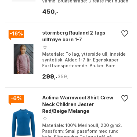
varme. Bruksområde: Direkte mot huden
eller med et lag under. Overflate: Glatt
450
og ren. F...
,-
stormberg Rauland 2-lags
-16%
ulltrøye barn 1-7
Materiale: To lag, ytterside ull, innside
syntetisk. Alder: 1-7 år. Egenskaper:
Fukttransporterende. Bruker: Barn.
Farge: Farge 1, Farge 2, Farge 3, Farge
299
359
4, Fa...
,-
,-
Aclima Warmwool Shirt Crew
-6%
Neck Children Jester
Red/Beige Melange
Materiale: 100% Merinoull, 200 g/m2.
Passform: Smal passform med rund
hals. Slitestyrke: To lag stoff på