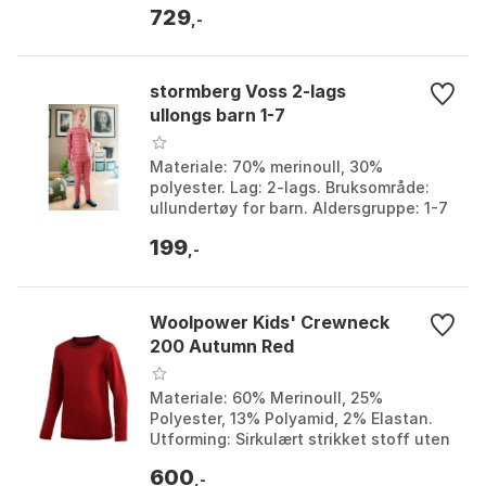
729
Black melange, Dr...
,-
stormberg Voss 2-lags
ullongs barn 1-7
Materiale: 70% merinoull, 30%
polyester. Lag: 2-lags. Bruksområde:
ullundertøy for barn. Aldersgruppe: 1-7
år. Farge: Farge 1, Farge 2, Farge 3,
199
Farge 4, Farge ...
,-
Woolpower Kids' Crewneck
200 Autumn Red
Materiale: 60% Merinoull, 25%
Polyester, 13% Polyamid, 2% Elastan.
Utforming: Sirkulært strikket stoff uten
langsgående sømmer. Funksjon:
600
Fukttransporterende og...
,-