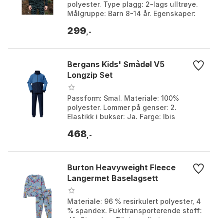
polyester. Type plagg: 2-lags ulltrøye.
Målgruppe: Barn 8-14 år. Egenskaper:
Myk og varm, isolerende. Farge: Farge 1,
299
Farge 3, Far...
,-
Bergans Kids' Smådøl V5
Longzip Set
Passform: Smal. Materiale: 100%
polyester. Lommer på genser: 2.
Elastikk i bukser: Ja. Farge: Ibis
rose/fandango purple, Navy
468
blue/riviera blue, Raspberry pink/...
,-
Burton Heavyweight Fleece
Langermet Baselagsett
Materiale: 96 % resirkulert polyester, 4
% spandex. Fukttransporterende stoff: