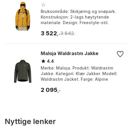
Bruksområde: Skikjøring og snøpark.
Konstruksjon: 2-lags høytytende
materiale. Design: Freestyle-stil.
Beskyttelse: Beskyttelse mot
3 522
3 842
elementene. Farge: Aspect / ...
,-
,-
Maloja Waldrastm Jakke
4.4
Merke: Maloja. Produkt: Waldrastm
Jakke. Kategori: Klær Jakker. Modell:
Waldrastm Jacket. Farge: Alpine
woods, Shaded sage. Størrelse: M, S.
2 095
,-
Nyttige lenker