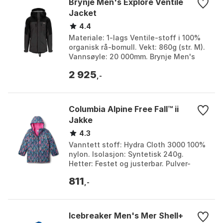
Brynje Men's Explore Ventile
Jacket
4.4
Materiale: 1-lags Ventile-stoff i 100%
organisk rå-bomull. Vekt: 860g (str. M).
Vannsøyle: 20 000mm. Brynje Men's
Explore Ventile Jacket Black/Grey:
2 925
Allsidig, s...
,-
Columbia Alpine Free Fall™ ii
Jakke
4.3
Vanntett stoff: Hydra Cloth 3000 100%
nylon. Isolasjon: Syntetisk 240g.
Hetter: Festet og justerbar. Pulver-
skjørt: Justerbar med silikon gripere.
811
Farge: Night ...
,-
Icebreaker Men's Mer Shell+