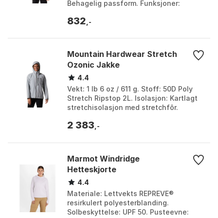
Behagelig passform. Funksjoner:
Forlommer med glidelås, justerbar snor i
832
livet. Farge...
,-
Mountain Hardwear Stretch
Ozonic Jakke
4.4
Vekt: 1 lb 6 oz / 611 g. Stoff: 50D Poly
Stretch Ripstop 2L. Isolasjon: Kartlagt
stretchisolasjon med stretchfôr.
Materiale: 100 % resirkulert polyester.
2 383
Farge:...
,-
Marmot Windridge
Hetteskjorte
4.4
Materiale: Lettvekts REPREVE®
resirkulert polyesterblanding.
Solbeskyttelse: UPF 50. Pusteevne: