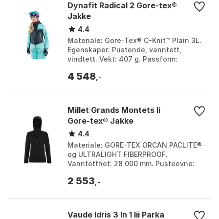
Dynafit Radical 2 Gore-tex®
Jakke
4.4
Materiale: Gore-Tex® C-Knit™ Plain 3L.
Egenskaper: Pustende, vanntett,
vindtett. Vekt: 407 g. Passform:
Athletic Fit - smal passform. Farge:
4 548
Marine blue, Royal ...
,-
Millet Grands Montets Ii
Gore-tex® Jakke
4.4
Materiale: GORE-TEX ORCAN PACLITE®
og ULTRALIGHT FIBERPROOF.
Vanntetthet: 28 000 mm. Pusteevne:
RET < 9 m².Pa/W. Vekt: 490 g. Farge:
2 553
Black / black. Størrelse: S...
,-
Vaude Idris 3 In 1 Iii Parka