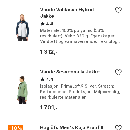
Vaude Valdassa Hybrid
Jakke
4.4
Materiale: 100% polyamid (53%
resirkulert). Vekt: 320 g. Egenskaper:
Vindtett og vannavvisende. Teknologi:
PrimaLoft® Silver Insulation Eco. Farge:
1 312
Dark sea, Wh...
,-
Vaude Sesvenna Iv Jakke
4.4
Isolasjon: PrimaLoft® Silver. Stretch:
Performance. Produksjon: Miljøvennlig,
resirkulerte materialer.
Vannavstøtende: Eco Finish. Farge:
1 701
Black / black 1, Black...
,-
Haglöfs Men's Kaja Proof II
-10%