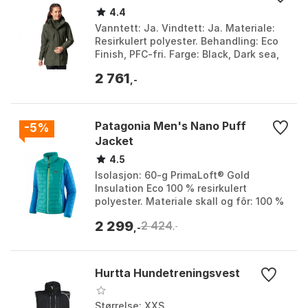
4.4
Vanntett: Ja. Vindtett: Ja. Materiale:
Resirkulert polyester. Behandling: Eco
Finish, PFC-fri. Farge: Black, Dark sea,
Khaki 1, Khaki 2. Størrelse: 38, 3XL,
2 761
44,...
,-
Patagonia Men's Nano Puff
-5%
Jacket
4.5
Isolasjon: 60-g PrimaLoft® Gold
Insulation Eco 100 % resirkulert
polyester. Materiale skall og fôr: 100 %
resirkulert polyester med DWR finish
2 299
2 424
uten PFAS. Passfo...
,-
,-
Hurtta Hundetreningsvest
Størrelse: XXS.