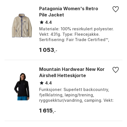
Patagonia Women's Retro
Pile Jacket
4.4
Materiale: 100% resirkulert polyester.
Vekt: 431g. Type: Fleecejakke.
Sertifisering: Fair Trade Certified™,
bluesign® godkjent. Farge: Beeswax
1 053
tan, Ink black, N...
,-
Mountain Hardwear New Kor
Airshell Hetteskjorte
4.4
Funksjoner: Superlett backcountry,
fjellklatring, løping/trening,
ryggsekktur/vandring, camping. Vekt:
130g. Materiale: 59% resirkulert nylon,
1 615
41% nylon. Annet:...
,-