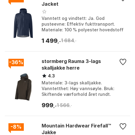
Jacket
Vanntett og vindtett: Ja. God
pusteevne: Effektiv fukttransport.
Materiale: 100 % polyester hovedstoff
og fôr. Impregnering: Fluorkarbonfri,
1 499
1 684
avviser smuss og va...
,-
,-
stormberg Rauma 3-lags
-36%
skalljakke herre
4.3
Materiale: 3-lags skalljakke.
Vanntetthet: Høy vannsøyle. Bruk:
Skiftende værforhold året rundt.
Passform: Herre. Farge: Farge 1, Farge
999
1 566
2. Størrelse: 3XL, 4XL, ...
,-
,-
Mountain Hardwear Firefall™
-8%
Jakke