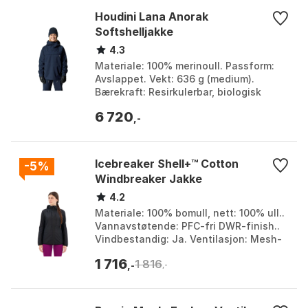
Houdini Lana Anorak
Softshelljakke
4.3
Materiale: 100% merinoull. Passform:
Avslappet. Vekt: 636 g (medium).
Bærekraft: Resirkulerbar, biologisk
nedbrytbar, sirkulær. Farge: Deep sea
6 720
blue 1, Deep sea...
,-
Icebreaker Shell+™ Cotton
-5%
Windbreaker Jakke
4.2
Materiale: 100% bomull, nett: 100% ull..
Vannavstøtende: PFC-fri DWR-finish..
Vindbestandig: Ja. Ventilasjon: Mesh-
paneler under armene og på ryggen.
1 716
1 816
Farge: Bla...
,-
,-