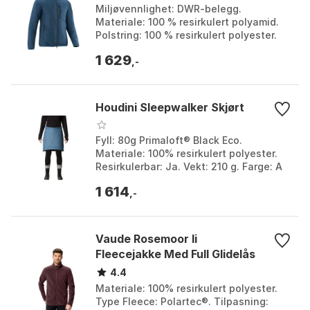
Miljøvennlighet: DWR-belegg.
Materiale: 100 % resirkulert polyamid.
Polstring: 100 % resirkulert polyester.
Funksjon: Underarmpaneler for
1 629
bevegelsesfrihet. Farg...
,-
Houdini Sleepwalker Skjørt
Fyll: 80g Primaloft® Black Eco.
Materiale: 100% resirkulert polyester.
Resirkulerbar: Ja. Vekt: 210 g. Farge: A
touch of gray, Pow pink, Sail away blue,
1 614
Sandsto...
,-
Vaude Rosemoor Ii
Fleecejakke Med Full Glidelås
4.4
Materiale: 100% resirkulert polyester.
Type Fleece: Polartec®. Tilpasning: