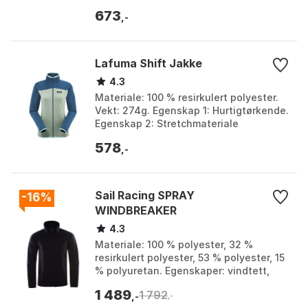
DriClime® fukttransporterende strikk.
673
Hette: Crossover-hette for...
,-
Lafuma Shift Jakke
4.3
Materiale: 100 % resirkulert polyester.
Vekt: 274g. Egenskap 1: Hurtigtørkende.
Egenskap 2: Stretchmateriale
Technowarm®. Farge: Slate gray.
578
Størrelse: S.
,-
Sail Racing SPRAY
-16%
WINDBREAKER
4.3
Materiale: 100 % polyester, 32 %
resirkulert polyester, 53 % polyester, 15
% polyuretan. Egenskaper: vindtett,
høy pusteevne. Behandling: PFC-fri
1 489
1 792
DWR-behandling...
,-
,-