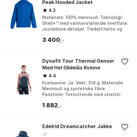
Peak Hooded Jacket
4.3
Materiale: 100% merinoull. Teknologi:
Shell+™ med vannavstøtende overflate.
Justerbare detaljer: Tredelt hette og
borrelås mansjetter. Spesielle
3 400
funksjoner: Tei...
,-
Dynafit Tour Thermal Genser
Med Hel Glidelås Kvinne
4.4
Pusteevne: Ja. Vekt: 314 g. Materiale:
Merinoull og syntetiske fibre.
Passform: Tettsittende med stretch-
funksjoner. Farge: Marine blue,
1 882
Mokarosa. Størrelse: L,...
,-
Edelrid Dreamcatcher Jakke