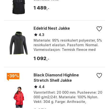
1 489
,-
Edelrid Nest Jakke
4.3
Materiale: 95% resirkulert polyester, 5%
resirkulert elastan. Passform: Normal.
Varmeisolasjon: Termisk fleece med
vaffelstruktur. Bevegelsesfrihet: Høy,
1 092
takket...
,-
Black Diamond Highline
-39%
Stretch Shell Jakke
4.4
Vanntetthet: 20 000 mm. Pusteevne: 20
000 g/m2/24t. Materiale: 100% Nylon.
Vekt: 304 g. Farge: Anthracite,
Anthracite 1, Clean blue, Clean blue 2,