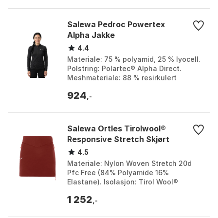
Salewa Pedroc Powertex
Alpha Jakke
4.4
Materiale: 75 % polyamid, 25 % lyocell.
Polstring: Polartec® Alpha Direct.
Meshmateriale: 88 % resirkulert
polyamid, 12 % elastan. Impregnering:
924
Fluorkarbonfri....
,-
Salewa Ortles Tirolwool®
Responsive Stretch Skjørt
4.5
Materiale: Nylon Woven Stretch 20d
Pfc Free (84% Polyamide 16%
Elastane). Isolasjon: Tirol Wool®
Responsive Stretch 60 g/sqm.
1 252
Hovedfinish: Durable Water Repelle...
,-