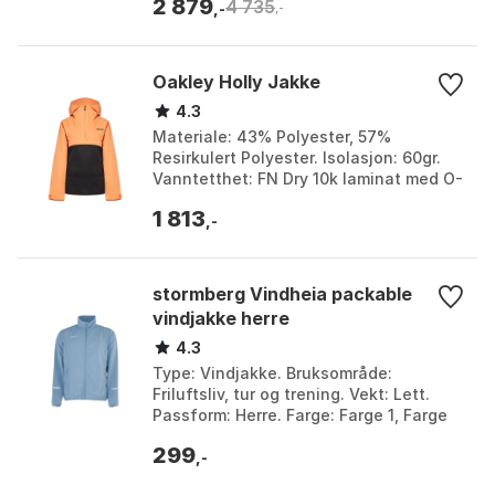
2 879
4 735
Coral red, Cr...
,-
,-
Oakley Holly Jakke
4.3
Materiale: 43% Polyester, 57%
Resirkulert Polyester. Isolasjon: 60gr.
Vanntetthet: FN Dry 10k laminat med O-
Protect DWR. Tilpasning:
1 813
Ytelsespassform. Farge: Bla...
,-
stormberg Vindheia packable
vindjakke herre
4.3
Type: Vindjakke. Bruksområde:
Friluftsliv, tur og trening. Vekt: Lett.
Passform: Herre. Farge: Farge 1, Farge
2, Farge 3. Størrelse: L, M, S, XL.
299
,-