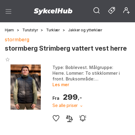
Hjem
>
Turutstyr
>
Turklær
>
Jakker og ytterklær
stormberg
stormberg Strimberg vattert vest herre
Type: Boblevest. Målgruppe:
Herre. Lommer: To stikklommer i
front. Bruksområde:
Hverdagsbruk, mellomlag på
Les mer
turer, ytterplagg på milde
299
dager. Farge: Farge 1, Far...
,-
Fra
Se alle priser