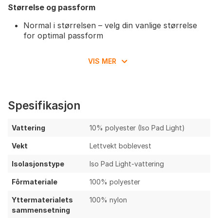
Størrelse og passform
Normal i størrelsen – velg din vanlige størrelse
for optimal passform
Designet for å sitte komfortabelt over en t-
skjorte, genser eller under en jakke
VIS MER
Spesifikasjon
Vattering
10% polyester (Iso Pad Light)
Vekt
Lettvekt boblevest
Isolasjonstype
Iso Pad Light-vattering
Fôrmateriale
100% polyester
Yttermaterialets
100% nylon
sammensetning