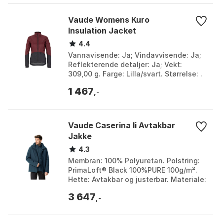
Vaude Womens Kuro
Insulation Jacket
4.4
Vannavisende: Ja; Vindavvisende: Ja;
Reflekterende detaljer: Ja; Vekt:
309,00 g. Farge: Lilla/svart. Størrelse: .
1 467
,-
Vaude Caserina Ii Avtakbar
Jakke
4.3
Membran: 100% Polyuretan. Polstring:
PrimaLoft® Black 100%PURE 100g/m².
Hette: Avtakbar og justerbar. Materiale:
100% Resirkulert Polyester. Farge: Dark
3 647
sea uni...
,-