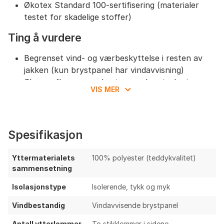
Økotex Standard 100-sertifisering (materialer
testet for skadelige stoffer)
Ting å vurdere
Begrenset vind- og værbeskyttelse i resten av
jakken (kun brystpanel har vindavvisning)
Sherpa-fleece er voluminøs og kan tørke tregere
VIS MER
enn tynn/mikrofleece
Potensiell nuppe-/slitasjerisiko over tid ved
friksjon mot skulderstropp og hoftebelte
Ingen justering i hette/nederkant og ingen
Spesifikasjon
brystlomme
Mindre pustende enn tynn grid-/teknisk fleece
Yttermaterialets
100% polyester (teddykvalitet)
ved høy intensitet
sammensetning
Oppsummering & anbefalinger
Isolasjonstype
Isolerende, tykk og myk
Vindbestandig
Vindavvisende brystpanel
Trollheimen hybrid sherpajakke dame er en varm og
komfortabel mellomlagsjakke i teddyfleece med
Antall ytterlommer
To stikklommer i sidene