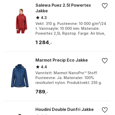
Salewa Puez 2.5l Powertex
Jakke
4.3
Vekt: 310 g. Pusteevne: 10 000 g/m²/24
t. Vannsøyle: 10 000 mm. Materiale:
Powertex 2,5L Ripstop. Farge: Air blue,
Black out 1, Black out 2, Bombay brown,
1 284
Dark ...
,-
Marmot Precip Eco Jakke
4.4
Vanntett: Marmot NanoPro™ Stoff.
Pusteevne: Ja. Materialer: 100%
resirkulert nylon. Produktvekt: 255 g.
Farge: Acai berry, Arctic navy, Arctic
789
Navy, Arctic navy...
,-
Houdini Double Dunfri Jakke