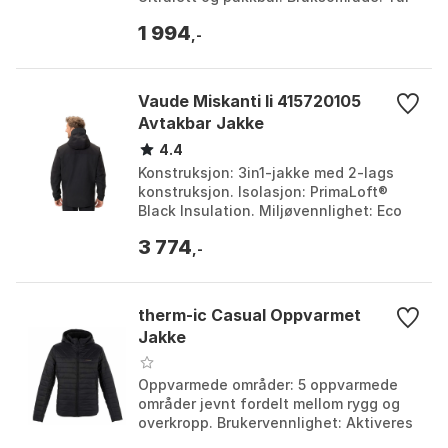
og backpackingturer. Farge: Black, Dark
1 994
caspian. ...
,-
Vaude Miskanti Ii 415720105
Avtakbar Jakke
4.4
Konstruksjon: 3in1-jakke med 2-lags
konstruksjon. Isolasjon: PrimaLoft®
Black Insulation. Miljøvennlighet: Eco
Finish uten PFC, VAUDE Green Shape-
3 774
merkert. Værbe...
,-
therm-ic Casual Oppvarmet
Jakke
Oppvarmede områder: 5 oppvarmede
områder jevnt fordelt mellom rygg og
overkropp. Brukervennlighet: Aktiveres
ved å koble til ekstern usb-