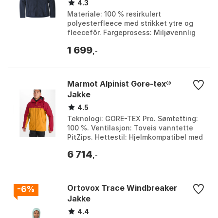
4.3
Materiale: 100 % resirkulert
polyesterfleece med strikket ytre og
fleecefôr. Fargeprosess: Miljøvennlig
fargeprosess som reduserer bruken av
1 699
fargestoffer, energ...
,-
Marmot Alpinist Gore-tex®
Jakke
4.5
Teknologi: GORE-TEX Pro. Sømtetting:
100 %. Ventilasjon: Toveis vanntette
PitZips. Hettestil: Hjelmkompatibel med
periferisk justering. Farge: Team red /
6 714
golden...
,-
Ortovox Trace Windbreaker
-6%
Jakke
4.4