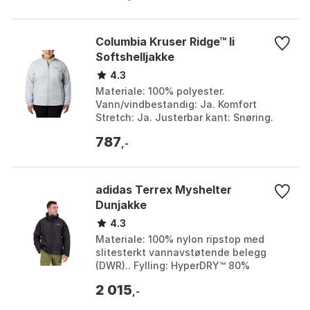
Columbia Kruser Ridge™ Ii
Softshelljakke
4.3
Materiale: 100% polyester.
Vann/vindbestandig: Ja. Komfort
Stretch: Ja. Justerbar kant: Snøring.
Farge: Cirrus grey. Størrelse: M.
787
,-
adidas Terrex Myshelter
Dunjakke
4.3
Materiale: 100% nylon ripstop med
slitesterkt vannavstøtende belegg
(DWR).. Fylling: HyperDRY™ 80%
andedun, 20% fjær.. Designelementer:
2 015
Elastiske mansjetter, Bu...
,-