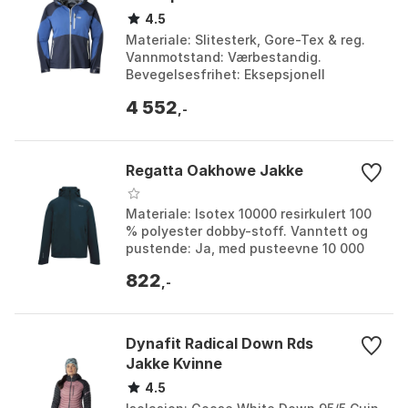
4.5
Materiale: Slitesterk, Gore-Tex & reg.
Vannmotstand: Værbestandig.
Bevegelsesfrihet: Eksepsjonell
strekkteknologi. Godkjenning: Godkjent
4 552
av ambassadørlaget. Far...
,-
Regatta Oakhowe Jakke
Materiale: Isotex 10000 resirkulert 100
% polyester dobby-stoff. Vanntett og
pustende: Ja, med pusteevne 10 000
g/m²/24 timer. Hette: Avtakbar hette
822
med snorjus...
,-
Dynafit Radical Down Rds
Jakke Kvinne
4.5