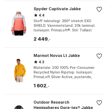
Spyder Captivate Jakke
4.4
Stoff teknologi: 360º stretch EXO
SHIELD. Vannmotstand: 20k laminat.
Isolasjon: PrimaLoft®. Stil: Tidløst
utseende. Farge: Tropic. Størrelse: 6.
2 449
,-
Marmot Novus Lt Jakke
4.3
Materiale: 20D 100% Pre-Consumer
Recycled Nylon Ripstop. Isolasjon:
PrimaLoft Silver Active, pustende,
pakkbar og vanntett. Design: Gusseted
1 602
underarm, leddet al...
,-
Outdoor Research
Hemispheres Gore-tex® Jakke