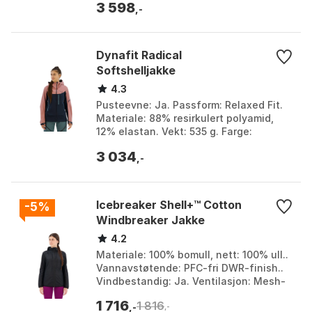
3 598
lader/powerbank. Blueto...
,-
Dynafit Radical
Softshelljakke
4.3
Pusteevne: Ja. Passform: Relaxed Fit.
Materiale: 88% resirkulert polyamid,
12% elastan. Vekt: 535 g. Farge:
Alabama, Atlantic / black, Cabana,
3 034
Cinder, Golden li...
,-
Icebreaker Shell+™ Cotton
-5%
Windbreaker Jakke
4.2
Materiale: 100% bomull, nett: 100% ull..
Vannavstøtende: PFC-fri DWR-finish..
Vindbestandig: Ja. Ventilasjon: Mesh-
paneler under armene og på ryggen.
1 716
1 816
Farge: Bla...
,-
,-