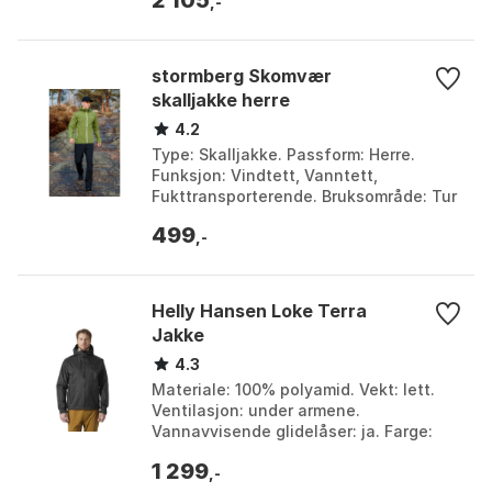
2 105
Black, Dar...
,-
stormberg Skomvær
skalljakke herre
4.2
Type: Skalljakke. Passform: Herre.
Funksjon: Vindtett, Vanntett,
Fukttransporterende. Bruksområde: Tur
i skog og mark. Farge: Farge 1, Farge 2.
499
Størrelse: 3XL, ...
,-
Helly Hansen Loke Terra
Jakke
4.3
Materiale: 100% polyamid. Vekt: lett.
Ventilasjon: under armene.
Vannavvisende glidelåser: ja. Farge:
Black 1, Black 2, Cobalt 2.0, Green, Grey
1 299
cactus, Navy 1, ...
,-