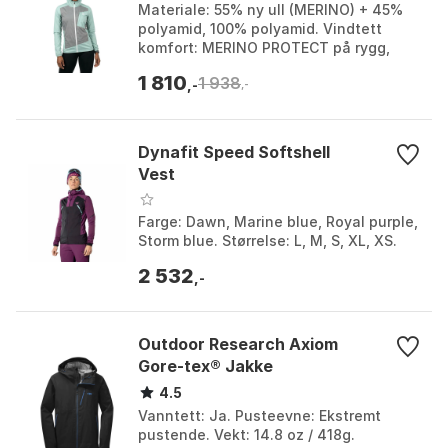
Materiale: 55% ny ull (MERINO) + 45%
polyamid, 100% polyamid. Vindtett
komfort: MERINO PROTECT på rygg,
front og under armer. Stretchmateriale:
1 810
1 938
Ermer, sider og ...
,-
,-
Dynafit Speed Softshell
Vest
Farge: Dawn, Marine blue, Royal purple,
Storm blue. Størrelse: L, M, S, XL, XS.
2 532
,-
Outdoor Research Axiom
Gore-tex® Jakke
4.5
Vanntett: Ja. Pusteevne: Ekstremt
pustende. Vekt: 14.8 oz / 418g.