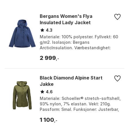
Bergans Women's Flya
Insulated Lady Jacket
4.3
Materiale: 100% polyester. Fyllvekt: 60
g/m2. Isolasjon: Bergans
ArcticInsulation. Værbestandighet:
Vanntett og vindtett. Farge: Black/solid
2 999
grey, Navy blue, Na...
,-
Black Diamond Alpine Start
Jakke
4.6
Materiale: Schoeller® stretch-softshell,
93% nylon, 7% elastan. Vekt: 210g.
Passform: Smal. Funksjoner: Justerbar,
klatrehjelmkompatibel hette; kan
1 100
pakkes i bry...
,-