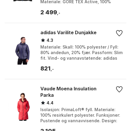
Materiale: GORE TEX Active, 100%
nylon, 20D mekanisk strekk ripstop.
2 499
Farge: Black / tahoe. Stø...
,-
adidas Varilite Dunjakke
4.3
Materiale: Skall: 100% polyester / Fyll:
80% andedun, 20% fjær. Passform: Slim
fit. Vind- og vannavstøtende: adidas
Conextbaffles-konstruksjon.
821
Funksjoner: Elas...
,-
Vaude Moena Insulation
Parka
4.4
Isolasjon: PrimaLoft® fyll. Materiale:
100% resirkulert polyester. Funksjoner:
Pustende og vannavvisende. Design:
Feminint med avtakbar hette. Farge: