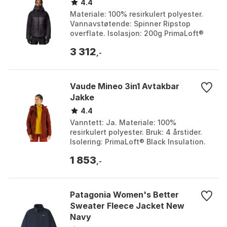
4.4
Materiale: 100% resirkulert polyester.
Vannavstøtende: Spinner Ripstop
overflate. Isolasjon: 200g PrimaLoft®
Black Insulation RISE. Passform: Normal
3 312
med justerb...
,-
Vaude Mineo 3in1 Avtakbar
Jakke
4.4
Vanntett: Ja. Materiale: 100%
resirkulert polyester. Bruk: 4 årstider.
Isolering: PrimaLoft® Black Insulation.
Farge: Black, Dark cherry, Dark oak.
1 853
Størrelse: 3...
,-
Patagonia Women's Better
Sweater Fleece Jacket New
Navy