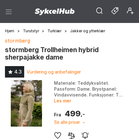
Hjem
>
Turutstyr
>
Turklær
>
Jakker og ytterklær
stormberg
stormberg Trollheimen hybrid
sherpajakke dame
4.3
Vurdering og anbefalinger
Materiale: Teddykvalitet.
Passform: Dame. Brystpanel:
Vindavvisende. Funksjoner: To
romslige lommer, fast hette.
Les mer
Farge: Farge 2, Farge 3, Farge
499
4, Farge 5. Stør...
,-
Fra
Se alle priser