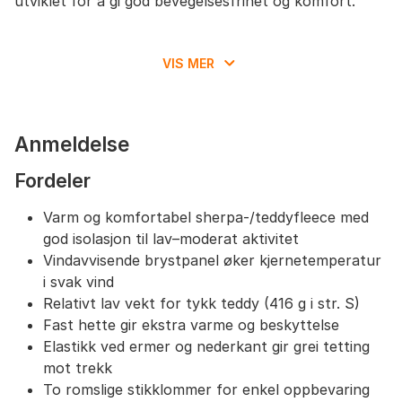
utviklet for å gi god bevegelsesfrihet og komfort.
VIS MER
Anmeldelse
Fordeler
Varm og komfortabel sherpa-/teddyfleece med
god isolasjon til lav–moderat aktivitet
Vindavvisende brystpanel øker kjernetemperatur
i svak vind
Relativt lav vekt for tykk teddy (416 g i str. S)
Fast hette gir ekstra varme og beskyttelse
Elastikk ved ermer og nederkant gir grei tetting
mot trekk
To romslige stikklommer for enkel oppbevaring