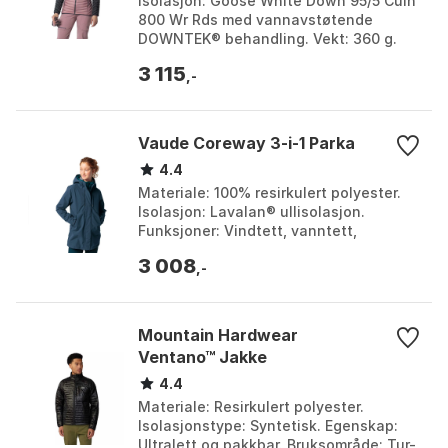
Isolasjon: Goose White Down 95/5 Cuin
800 Wr Rds med vannavstøtende
DOWNTEK® behandling. Vekt: 360 g.
Materiale: Dynashell Ultra Light Coated
3 115
Miniripstop 28 (10...
,-
Vaude Coreway 3-i-1 Parka
4.4
Materiale: 100% resirkulert polyester.
Isolasjon: Lavalan® ullisolasjon.
Funksjoner: Vindtett, vanntett,
pustende. Klimavennlighet:
3 008
Klimanøytral produksjon. Far...
,-
Mountain Hardwear
Ventano™ Jakke
4.4
Materiale: Resirkulert polyester.
Isolasjonstype: Syntetisk. Egenskap:
Ultralett og pakkbar. Bruksområde: Tur-