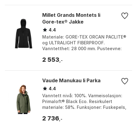
Millet Grands Montets Ii
Gore-tex® Jakke
4.4
Materiale: GORE-TEX ORCAN PACLITE®
og ULTRALIGHT FIBERPROOF.
Vanntetthet: 28 000 mm. Pusteevne:
RET < 9 m².Pa/W. Vekt: 490 g. Farge:
2 553
Black / black. Størrelse: S...
,-
Vaude Manukau Ii Parka
4.4
Vanntett nivå: 100%. Varmeisolasjon:
Primaloft® Black Eco. Resirkulert
materiale: 58%. Funksjoner: Fuskepels,
mange lommer. Farge: Agave, Cedar
2 736
wood, Dark sea, ...
,-