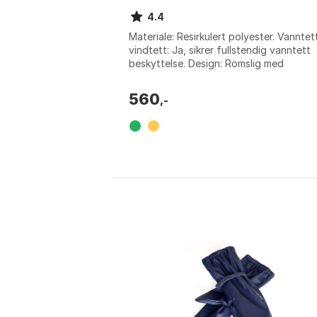
4.4
Materiale: Resirkulert polyester. Vanntet
vindtett: Ja, sikrer fullstendig vanntett
beskyttelse. Design: Romslig med
håndslisser og plass til ryggsekk. Sikk...
560
,-