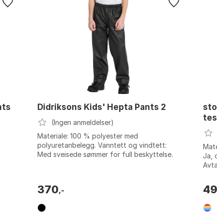
nts
Didriksons Kids' Hepta Pants 2
sto
tes
(Ingen anmeldelser)
Materiale: 100 % polyester med
polyuretanbelegg. Vanntett og vindtett:
Mate
Med sveisede sømmer for full beskyttelse.
Ja, 
Elastisk midje: Med justerbar snor for
Avta
optimal ...
rg...
Farg
370
4
,-