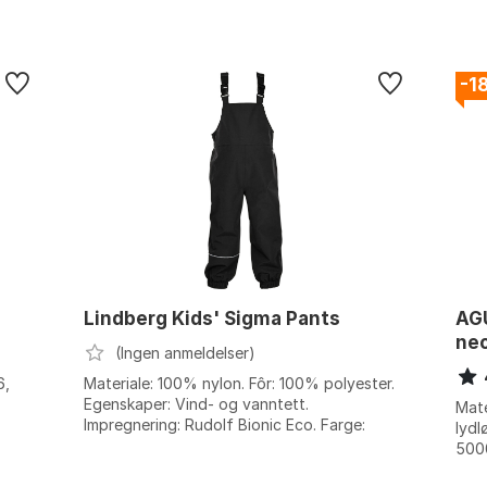
-1
Lindberg Kids' Sigma Pants
AGU
ne
(Ingen anmeldelser)
6,
Materiale: 100% nylon. Fôr: 100% polyester.
Egenskaper: Vind- og vanntett.
Mate
Impregnering: Rudolf Bionic Eco. Farge:
lydl
Black. Størrelse: 100, 110, 120, 90.
5000
Pass