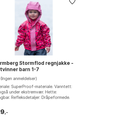
rmberg Stormflod regnjakke -
tvinner barn 1-7
(Ingen anmeldelser)
riale: SuperProof-materiale. Vanntett:
også under ekstremvær. Hette:
gbar. Refleksdetaljer: Dråpeformede.
e: Farge 1, Farge 10, Farge 11, Farge ...
99
,-