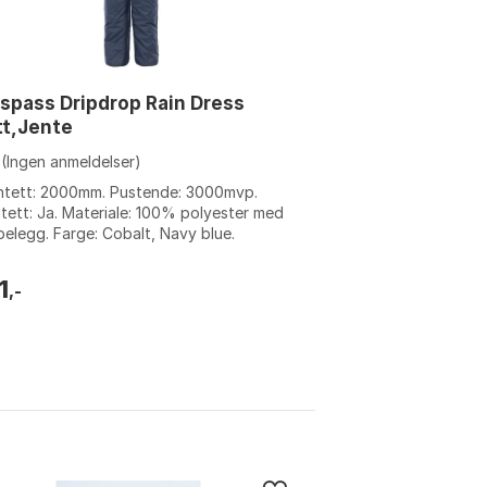
spass Dripdrop Rain Dress
tt,Jente
(Ingen anmeldelser)
ntett: 2000mm. Pustende: 3000mvp.
tett: Ja. Materiale: 100% polyester med
elegg. Farge: Cobalt, Navy blue.
relse: 24MON-3Y, 5-6Y.
1
,-