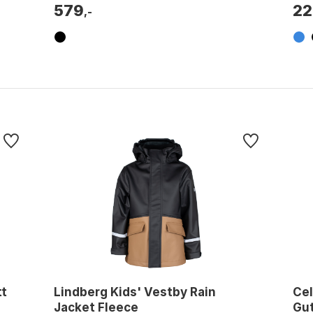
579
22
,-
tt
Lindberg Kids' Vestby Rain
Cel
Jacket Fleece
Gu