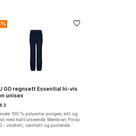
8%
 GO regnsett Essential hi-vis
on unisex
4.3
riale: 100 % polyester pongee, lett og
øst med matt utseende. Membran: Poray
 - vindtett, vanntett og pustende.
form: Unisex med elastisk midjeb...