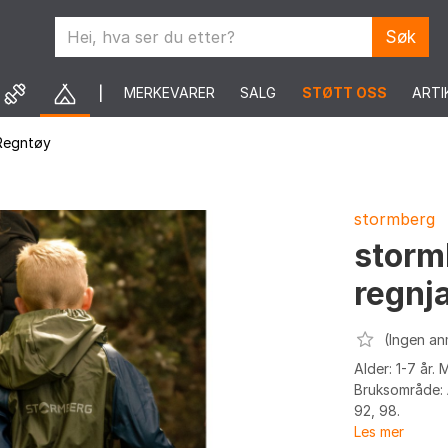
Søk
MERKEVARER
SALG
STØTT OSS
ARTI
Regntøy
stormberg
storm
regnj
(Ingen an
Alder: 1-7 år. 
Bruksområde: Å
92, 98.
Les mer