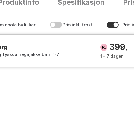
Produktinfo
Spesifikasjon
Pri
asjonale butikker
Pris inkl. frakt
Pris i
399
erg
,-
 Tyssdal regnjakke barn 1-7
1 – 7 dager