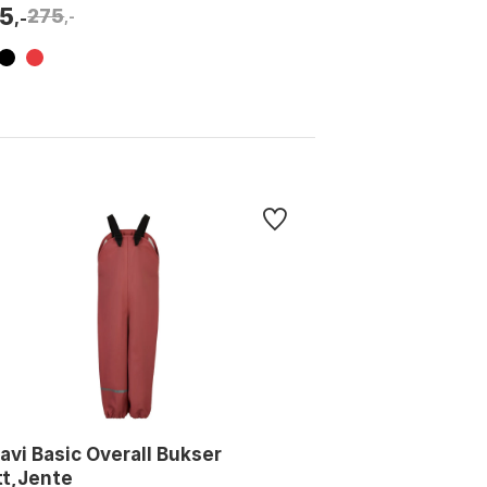
5
275
,-
,-
avi Basic Overall Bukser
tt,Jente