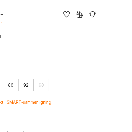
,-
1
86
92
98
ukt i SMART-sammenligning