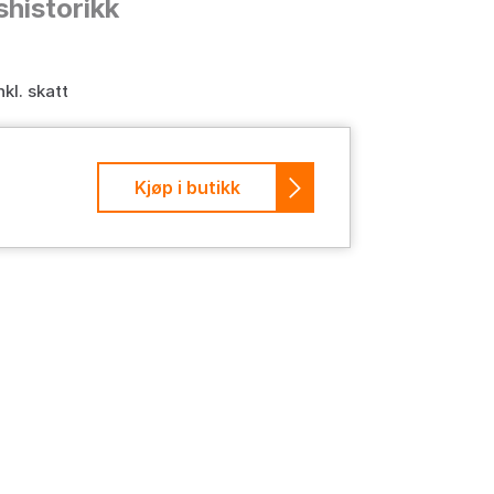
shistorikk
nkl. skatt
Kjøp i butikk