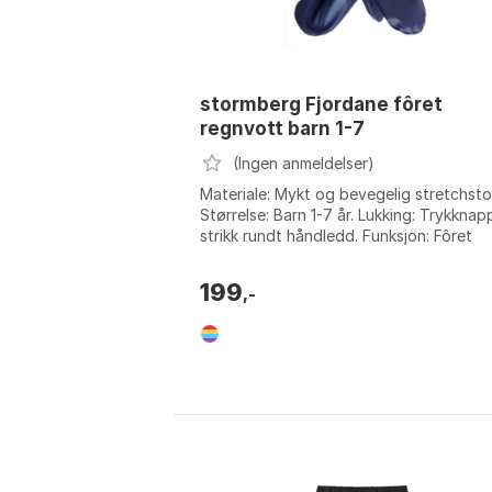
stormberg Fjordane fôret
regnvott barn 1-7
(Ingen anmeldelser)
Materiale: Mykt og bevegelig stretchsto
Størrelse: Barn 1-7 år. Lukking: Trykknap
strikk rundt håndledd. Funksjon: Fôret
innside som holder hendene varme...
199
,-