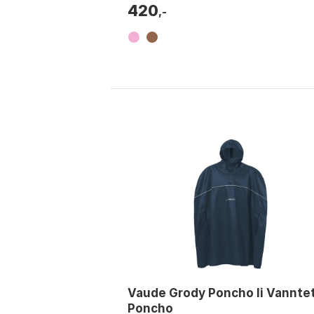
420
,-
Vaude Grody Poncho Ii Vannte
Poncho