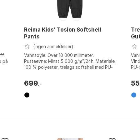
Reima Kids' Tosion Softshell
Tre
Pants
Gu
(Ingen anmeldelser)
ff.
Vannsøyle: Over 10 000 millimeter.
Van
p på
Pusteevne: Minst 5 000 g/m²/24h. Materiale:
Vind
100 % polyester, trelags softshell med PU-
PU-b
belegg. Forsterkninger: Slitesterke for...
Stør
699
55
,-