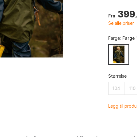
399
Fra
Se alle priser
Farge:
Farge 
Størrelse:
104
110
Legg til prod