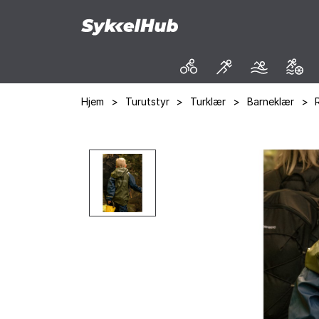
Hjem
>
Turutstyr
>
Turklær
>
Barneklær
>