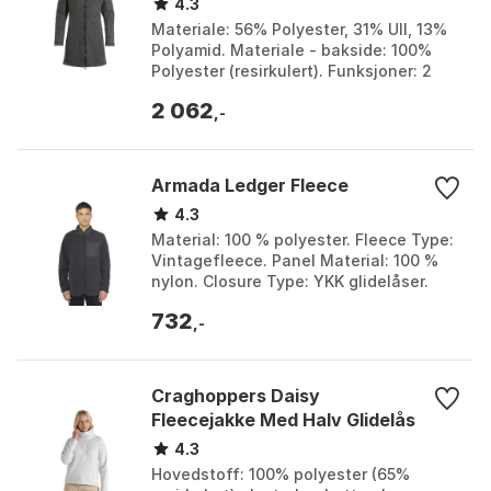
4.3
Materiale: 56% Polyester, 31% Ull, 13%
Polyamid. Materiale - bakside: 100%
Polyester (resirkulert). Funksjoner: 2
glidelåslommer, 2-veis glidelås, fast
2 062
hette. F...
,-
Armada Ledger Fleece
4.3
Material: 100 % polyester. Fleece Type:
Vintagefleece. Panel Material: 100 %
nylon. Closure Type: YKK glidelåser.
Farge: Black, Fatigue. Størrelse: M, XS.
732
,-
Craghoppers Daisy
Fleecejakke Med Halv Glidelås
4.3
Hovedstoff: 100% polyester (65%