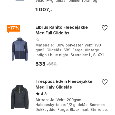
Vislon®-glidelås, lommer foran og
brystlomme. Hette: Formet med elastisk
1 007
kant. Farge: Bl...
,-
Elbrus Ranito Fleecejakke
-17%
Med Full Glidelås
Materiale: 100% polyester. Vekt: 190
g/m2. Glidelås: SBS. Farge: Vintage
indigo / blue night. Størrelse: L, S, XXL.
533
650
,-
,-
Trespass Edvin Fleecejakke
Med Halv Glidelås
4.3
Airtrap: Ja. Vekt: 200gsm.
Halsbeskyttelse: 1/2 glidelås. Sømmer:
Dekksydde. Farge: Black marl. Størrelse:
24MON-3Y, 3-4Y, 5-6Y.