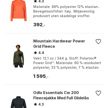
4.3
Materiale: 88% polyester 12% elastan..
Bevegelsesfrihet: høy.. Miljøvennlig:
produsert uten skadelige stoffer.
Farge: Acqua, Bitter, Magenta, Ruby.
392
Størrelse: L...
,-
Mountain Hardwear Power
Grid Fleece
4.4
Vekt: 12,1 oz / 344 g. Stoff: Polartec®
Power Grid™. Materiale: 60 % resirkulert
polyester, 33 % polyester, 7 % elastan.
Funksjoner: Halvlang glidelås, stretch
1 595
...
,-
Odlo Essentials Cw 200
Fleecejakke Med Full Glidelås
4.3