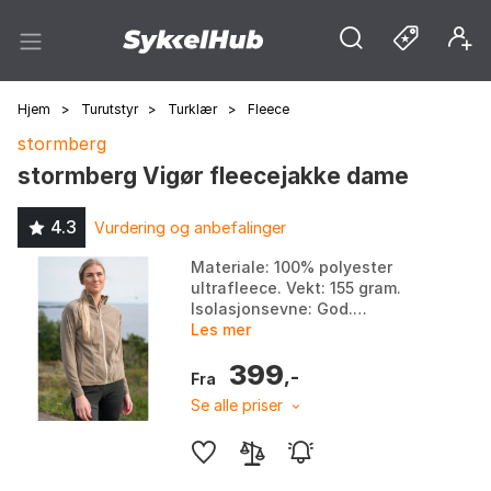
Hjem
>
Turutstyr
>
Turklær
>
Fleece
stormberg
stormberg Vigør fleecejakke dame
4.3
Vurdering og anbefalinger
Materiale: 100% polyester
ultrafleece. Vekt: 155 gram.
Isolasjonsevne: God.
Fukttransporterende
Les mer
egenskaper: Ja. Farge: Farge 1,
399
Farge 2, Farge 3. Størrelse:
,-
Fra
3XL...
Se alle priser