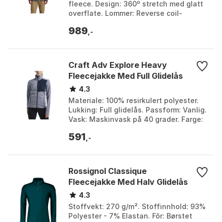
fleece. Design: 360º stretch med glatt
overflate. Lommer: Reverse coil-
glidelåser foran og i håndlommene.
989
Bruksområde: L...
,-
Craft Adv Explore Heavy
Fleecejakke Med Full Glidelås
4.3
Materiale: 100% resirkulert polyester.
Lukking: Full glidelås. Passform: Vanlig.
Vask: Maskinvask på 40 grader. Farge:
Black melange, Flow / blaze 2, Grey
591
melan...
,-
Rossignol Classique
Fleecejakke Med Halv Glidelås
4.3
Stoffvekt: 270 g/m². Stoffinnhold: 93%
Polyester - 7% Elastan. Fôr: Børstet