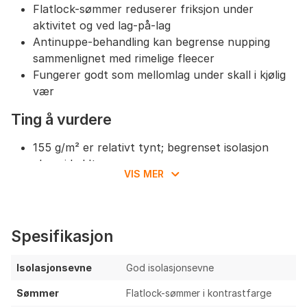
Flatlock-sømmer reduserer friksjon under
aktivitet og ved lag-på-lag
Antinuppe-behandling kan begrense nupping
sammenlignet med rimelige fleecer
Fungerer godt som mellomlag under skall i kjølig
vær
Ting å vurdere
155 g/m² er relativt tynt; begrenset isolasjon
alene i kaldt vær
VIS MER
Ingen vind- eller vannbeskyttelse; krever
skall/ytterlag i ruskevær
Fleece har begrenset slitestyrke mot friksjon
(sekkestropper/klatring) selv med behandling
Spesifikasjon
Ingen hette og ingen brystlomme; færre lagrings-
og beskyttelsesmuligheter
Isolasjonsevne
God isolasjonsevne
Potensiell nuppe- og mikrofiberproblematikk
Sømmer
Flatlock-sømmer i kontrastfarge
over tid er typisk for lett fleece