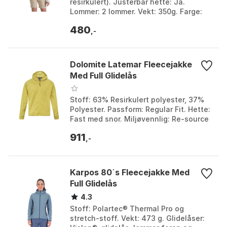
resirkulert). Justerbar hette: Ja.
Lommer: 2 lommer. Vekt: 350g. Farge:
Lunar grey stripe. Størrelse: 34.
480
,-
Dolomite Latemar Fleecejakke
Med Full Glidelås
Stoff: 63% Resirkulert polyester, 37%
Polyester. Passform: Regular Fit. Hette:
Fast med snor. Miljøvennlig: Re-source
produkt, PFC-fri DWR. Farge: Black /
911
pista...
,-
Karpos 80´s Fleecejakke Med
Full Glidelås
4.3
Stoff: Polartec® Thermal Pro og
stretch-stoff. Vekt: 473 g. Glidelåser: