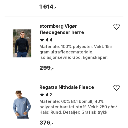
Farge: Black. Størrelse: L, M, XL, XXL.
1 614
,-
stormberg Vigør
fleecegenser herre
4.4
Materiale: 100% polyester. Vekt: 155
gram ultrafleecemateriale.
Isolasjonsevne: God. Egenskaper:
Fukttransporterende, antinuppe-
299
behandlet. Farge: Farge 1, Farge...
,-
Regatta Nithdale Fleece
4.2
Materiale: 60% BCI bomull, 40%
polyester børstet stoff. Vekt: 250 g/m².
Hals: Rund. Detaljer: Grafisk trykk,
ribbestrikket kanter. Farge: Coronet
376
blue, Glacier ...
,-