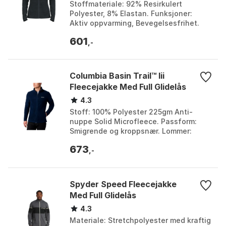
Stoffmateriale: 92% Resirkulert
Polyester, 8% Elastan. Funksjoner:
Aktiv oppvarming, Bevegelsesfrihet.
Vedlikehold: Maskinvask kaldt [30 °].
601
Ekstra: Keramiske p...
,-
Columbia Basin Trail™ Iii
Fleecejakke Med Full Glidelås
4.3
Stoff: 100% Polyester 225gm Anti-
nuppe Solid Microfleece. Passform:
Smigrende og kroppsnær. Lommer:
Håndlommer med glidelås.
673
Bruksområder: Gåing og urbane aktiv...
,-
Spyder Speed Fleecejakke
Med Full Glidelås
4.3
Materiale: Stretchpolyester med kraftig