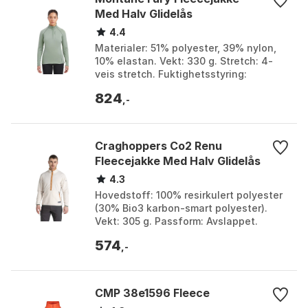
Med Halv Glidelås
4.4
Materialer: 51% polyester, 39% nylon,
10% elastan. Vekt: 330 g. Stretch: 4-
veis stretch. Fuktighetsstyring:
Utmerket. Farge: Acer red, Alder green,
824
Black 2, Pal...
,-
Craghoppers Co2 Renu
Fleecejakke Med Halv Glidelås
4.3
Hovedstoff: 100% resirkulert polyester
(30% Bio3 karbon-smart polyester).
Vekt: 305 g. Passform: Avslappet.
Funksjoner: glidelåslomme, halv-
574
glidelås, 2 lommer, ...
,-
CMP 38e1596 Fleece