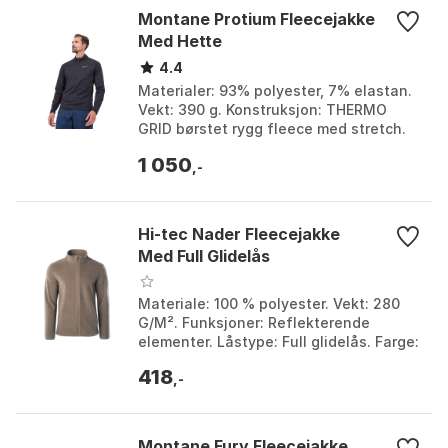
Montane Protium Fleecejakke
Med Hette
4.4
Materialer: 93% polyester, 7% elastan.
Vekt: 390 g. Konstruksjon: THERMO
GRID børstet rygg fleece med stretch.
Glidelåser: YKK VISLON® full lengde.
1 050
Farge: Charc...
,-
Hi-tec Nader Fleecejakke
Med Full Glidelås
Materiale: 100 % polyester. Vekt: 280
G/M². Funksjoner: Reflekterende
elementer. Låstype: Full glidelås. Farge:
Sea turtle. Størrelse: XXL.
418
,-
Montane Fury Fleecejakke