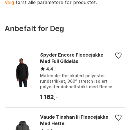
Velg
først alle parametere for produktet.
under skalljakke i kaldere perioder. Egner seg for lav
til moderat intensitetsturer, reise og leirbruk. Mindre
egnet alene i vind/lett regn eller til aktiviteter med
høy slitasje.
Anbefalt for Deg
Spyder Encore Fleecejakke
Med Full Glidelås
4.4
Materiale: Resirkulert polyester
rundstrikket, 360º stretch isolert
polyester dobbeltstrikk med fleece.
Design: Stretch fleece paneler på
1 162
underarm og sidekropp....
,-
Vaude Tinshan Iii Fleecejakke
Med Hette