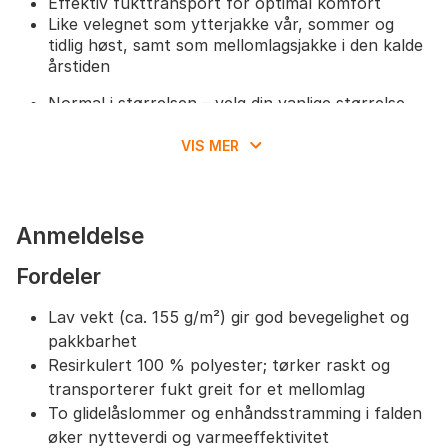
Effektiv fukttransport for optimal komfort
Like velegnet som ytterjakke vår, sommer og
tidlig høst, samt som mellomlagsjakke i den kalde
årstiden
Normal i størrelsen – velg din vanlige størrelse
for en behagelig passform
God lengde i ermer og kropp sikrer at jakken
VIS MER
sitter komfortabelt under aktivitet
Passer godt over en tynn genser eller under en
skalljakke
Anmeldelse
Fordeler
Lav vekt (ca. 155 g/m²) gir god bevegelighet og
pakkbarhet
Resirkulert 100 % polyester; tørker raskt og
transporterer fukt greit for et mellomlag
To glidelåslommer og enhåndsstramming i falden
øker nytteverdi og varmeeffektivitet