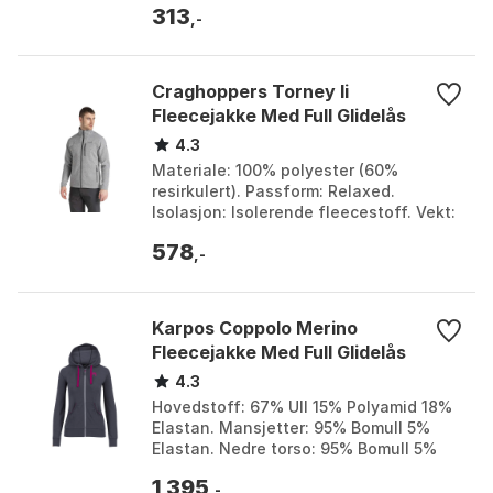
313
,-
Craghoppers Torney Ii
Fleecejakke Med Full Glidelås
4.3
Materiale: 100% polyester (60%
resirkulert). Passform: Relaxed.
Isolasjon: Isolerende fleecestoff. Vekt:
460 g. Farge: Dove grey marlene.
578
Størrelse: S.
,-
Karpos Coppolo Merino
Fleecejakke Med Full Glidelås
4.3
Hovedstoff: 67% Ull 15% Polyamid 18%
Elastan. Mansjetter: 95% Bomull 5%
Elastan. Nedre torso: 95% Bomull 5%
Elastan. Glidelås: Full lengde foran.
1 395
Farge: Mist / ...
,-