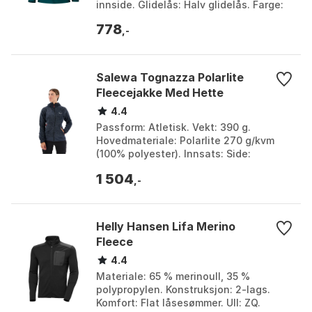
innside. Glidelås: Halv glidelås. Farge:
Cress green, Deep teal, Dune, Niagara,
778
Over...
,-
Salewa Tognazza Polarlite
Fleecejakke Med Hette
4.4
Passform: Atletisk. Vekt: 390 g.
Hovedmateriale: Polarlite 270 g/kvm
(100% polyester). Innsats: Side:
Polarlite 250 g/sqm. Farge: Black out,
1 504
Black out melange, ...
,-
Helly Hansen Lifa Merino
Fleece
4.4
Materiale: 65 % merinoull, 35 %
polypropylen. Konstruksjon: 2-lags.
Komfort: Flat låsesømmer. Ull: ZQ.