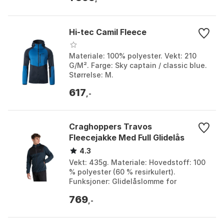
Hi-tec Camil Fleece
Materiale: 100% polyester. Vekt: 210
G/M². Farge: Sky captain / classic blue.
Størrelse: M.
617
,-
Craghoppers Travos
Fleecejakke Med Full Glidelås
4.3
Vekt: 435g. Materiale: Hovedstoff: 100
% polyester (60 % resirkulert).
Funksjoner: Glidelåslomme for
sikkerhet, Full lengde glidelås,
769
Reflekterende detaljer. Is...
,-