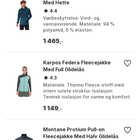
Med Hette
4.4
Værbeskyttelse: Vind- og
vannavvisende. Materiale: 94 %
polyamid, 6 % elastan.
Produksjonsprosess: Klimanøytral og
1 465
miljøvennlig. Spesielle funksjoner:
,-
Elastisk ...
Karpos Federa Fleecejakke
Med Full Glidelås
4.3
Materiale: Thermo Fleece-stoff med
intern rutete struktur. Isolasjon:
Termisk isolasjon for varme og komfort.
Lommer: To glidelåslommer foran og en
1 149
glidelåslomm...
,-
Montane Protium Pull-on
Fleecejakke Med Halv Glidelås