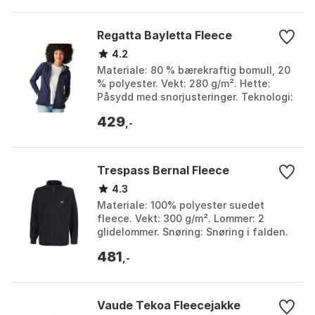
Regatta Bayletta Fleece
4.2
Materiale: 80 % bærekraftig bomull, 20
% polyester. Vekt: 280 g/m². Hette:
Påsydd med snorjusteringer. Teknologi:
Coolweave-bomull. Farge: Fourleafclvr,
429
Navy, N...
,-
Trespass Bernal Fleece
4.3
Materiale: 100% polyester suedet
fleece. Vekt: 300 g/m². Lommer: 2
glidelommer. Snøring: Snøring i falden.
Farge: Black 1, Black 2, Black 3, Navy.
481
Størrelse: 3X...
,-
Vaude Tekoa Fleecejakke