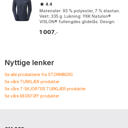
4.4
Materialer: 93 % polyester, 7 % elastan.
Vekt: 335 g. Lukning: YKK Natulon®
VISLON® fullengdes glidelås. Design:
THERMO GRID FLEECE med børstet
1 007
innside. Farge: ...
,-
Nyttige lenker
Se alle produktene fra STORMBERG
Se våre TURKLÆR produkter
Se våre T-SKJORTER TURKLÆR produkter
Se våre REGNTØY produkter