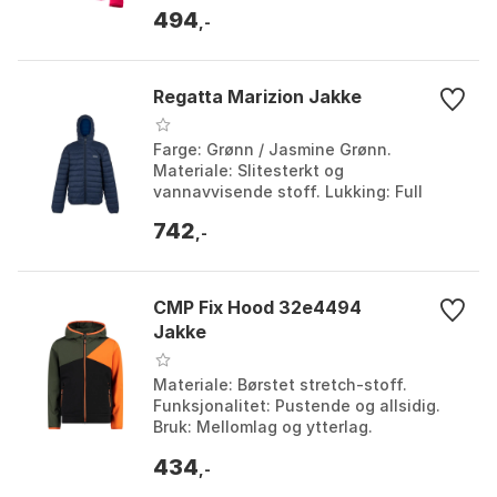
Vietnam. Farge: Teaberry / teaberry.
494
Størrelse: 8Y.
,-
Regatta Marizion Jakke
Farge: Grønn / Jasmine Grønn.
Materiale: Slitesterkt og
vannavvisende stoff. Lukking: Full
glidelås foran. Funksjoner:
742
Tettsittende hette, to sidelommer,
,-
elasti...
CMP Fix Hood 32e4494
Jakke
Materiale: Børstet stretch-stoff.
Funksjonalitet: Pustende og allsidig.
Bruk: Mellomlag og ytterlag.
Egenskaper: Fast hette og sidelommer
434
med glidelås. Farge: B...
,-