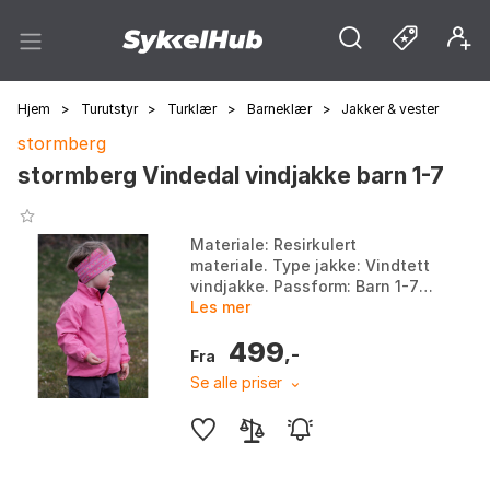
Hjem
>
Turutstyr
>
Turklær
>
Barneklær
>
Jakker & vester
stormberg
stormberg Vindedal vindjakke barn 1-7
Materiale: Resirkulert
materiale. Type jakke: Vindtett
vindjakke. Passform: Barn 1-7
år. Bruksområde: Tur, hverdag
Les mer
og lek. Farge: Farge. Størrelse:
499
104, 116.
,-
Fra
Se alle priser