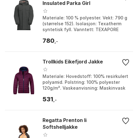
Insulated Parka Girl
Materiale: 100 % polyester. Vekt: 790 g
(størrelse 152). Isolasjon: Texatherm
syntetisk fyll. Vanntett: TEXAPORE
CORE NATURE TOUCH 2L. Farge:
780
Granite black. Stø...
,-
Trollkids Eikefjord Jakke
Materiale: Hovedstoff: 100% resirkulert
polyamid. Polstring: 100% polyester
120g/m². Vaskeanvisning: Maskinvask
(kald). Funksjoner: Ultralett og
531
sammenleggbar. ...
,-
Regatta Prenton Ii
Softshelljakke