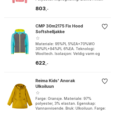
ECO. Farge: Anthracite, Caramel, Clared
803
red, Harbor bl...
,-
CMP 30m2175 Fix Hood
Softshelljakke
Materiale: 95%PL 5%EA+70%WO
30%PL+94%PL 6%EA. Teknologi:
Wooltech. Isolasjon: Veldig varm og
behagelig. Strekk: Maksimal
622
bevegelsesfrihet. Farge: Aqua, Campari
,-
...
Reima Kids' Anorak
Ulkoiluun
Farge: Oransje. Materiale: 97%
polyester, 3% elastan. Egenskap:
Vannavvisende. Bruk: Ulkoiluun. Farge:
Deep gold. Størrelse: 152cm.