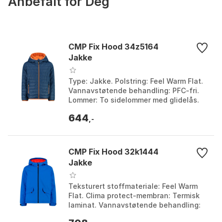
Anbefalt for Deg
CMP Fix Hood 34z5164
Jakke
Type: Jakke. Polstring: Feel Warm Flat.
Vannavstøtende behandling: PFC-fri.
Lommer: To sidelommer med glidelås.
Farge: Bluesteel, Lime, River. Størrelse:
644
3Y, 5Y...
,-
CMP Fix Hood 32k1444
Jakke
Teksturert stoffmateriale: Feel Warm
Flat. Clima protect-membran: Termisk
laminat. Vannavstøtende behandling:
PFC-fri. Pusteevne: MVP 3000. Farge: