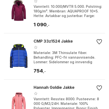
Vanntett: 10.000/MVTR 5.000. Polstring:
180g/m². Membran: AQUAPROOF 10×5.
Hette: Avtakbar og justerbar. Farge:
Anthracite / mint, Dark purple / pink
1 090
dawn, Midni...
,-
CMP 33z1524 Jakke
Materiale: 3M Thinsulate fiber.
Behandling: PFC-fri vannavvisende.
Lommer: Sidelommer og innvendig
glidelåslomme. Passform: Elastisk kant
754
på bunn og ermer. Farg...
,-
Hannah Goldie Jakke
Vanntett: Resstex 8000. Pusteevne: 8
000 G/M2/24H. Materiale: 100%
Polyester. Impregnering: Bionic Finish