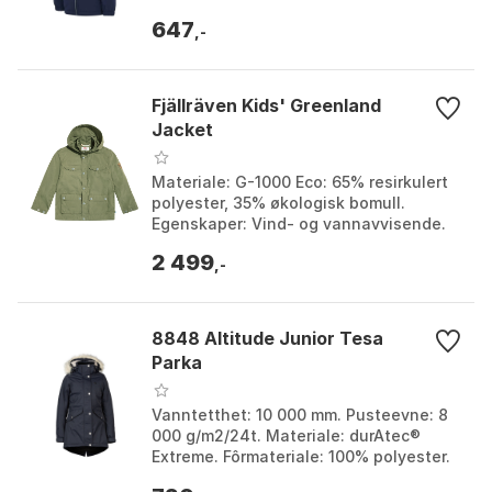
Avtakbar hette, glidelåslommer, hevet
647
krage. Vedlikehold: Mask...
,-
Fjällräven Kids' Greenland
Jacket
Materiale: G-1000 Eco: 65% resirkulert
polyester, 35% økologisk bomull.
Egenskaper: Vind- og vannavvisende.
Lommer: To store lommer med klaff,
2 499
sidelommer med gl...
,-
8848 Altitude Junior Tesa
Parka
Vanntetthet: 10 000 mm. Pusteevne: 8
000 g/m2/24t. Materiale: durAtec®
Extreme. Fôrmateriale: 100% polyester.
Farge: Beech, Navy. Størrelse: 120cm.