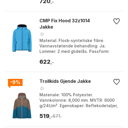
720
,-
CMP Fix Hood 32z1014
Jakke
Material: Flock-syntetiske fibre.
Vannavstøtende behandling: Ja.
Lommer: 2 med glidelås. Passform:
Elastisk kant. Farge: Danube. Størrelse:
622
12Y, 14Y, 16Y, 8Y.
,-
Trollkids Gjende Jakke
-9%
Materiale: 100% Polyester.
Vannkolonne: 8,000 mm. MVTR: 6000
g/24t/m². Egenskaper: Refleksdetaljer,
Vindtett. Farge: Fresh berry / graphite,
519
571
Kiwi / mystic blue,...
,-
,-