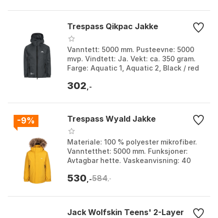
Trespass Qikpac Jakke
Vanntett: 5000 mm. Pusteevne: 5000
mvp. Vindtett: Ja. Vekt: ca. 350 gram.
Farge: Aquatic 1, Aquatic 2, Black / red
1, Black / red 2, Black 1, Black 2, Black 3,
302
...
,-
Trespass Wyald Jakke
-9%
Materiale: 100 % polyester mikrofiber.
Vanntetthet: 5000 mm. Funksjoner:
Avtagbar hette. Vaskeanvisning: 40
grader vanlig vask. Farge: Black,
530
584
Honeybee, Navy. St...
,-
,-
Jack Wolfskin Teens' 2-Layer