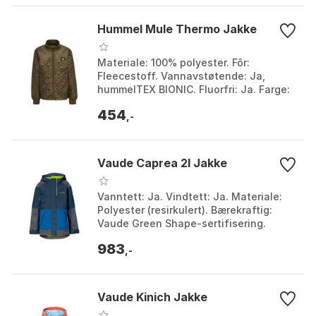
Hummel Mule Thermo Jakke
Materiale: 100% polyester. Fôr:
Fleecestoff. Vannavstøtende: Ja,
hummelTEX BIONIC. Fluorfri: Ja. Farge:
Dark olive. Størrelse: 5Y.
454
,-
Vaude Caprea 2l Jakke
Vanntett: Ja. Vindtett: Ja. Materiale:
Polyester (resirkulert). Bærekraftig:
Vaude Green Shape-sertifisering.
Farge: Dark sea / green, Hotchili, Willow
983
green. S...
,-
Vaude Kinich Jakke