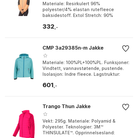
Materiale: Resirkulert 96%
polyester/4% elastan rutefleece
baksidestoff. Extol Stretch: 90%
polyester/10% elastan. Funksjoner: 2
332
glidelåslommer, Reflekterende k...
,-
CMP 3a29385n-m Jakke
Materiale: 100%PL+100%PL. Funksjoner:
Vindtett, vannavstøtende, pustende.
Isolasjon: Indre fleece. Lagstruktur:
Trelagsstruktur. Farge: Aqua mel. /
601
hawaiian, La...
,-
Trango Thun Jakke
Vekt: 295g. Materiale: Polyamid &
Polyester. Teknologier: 3M™
THINSULATE™. Opprinnelsesland: