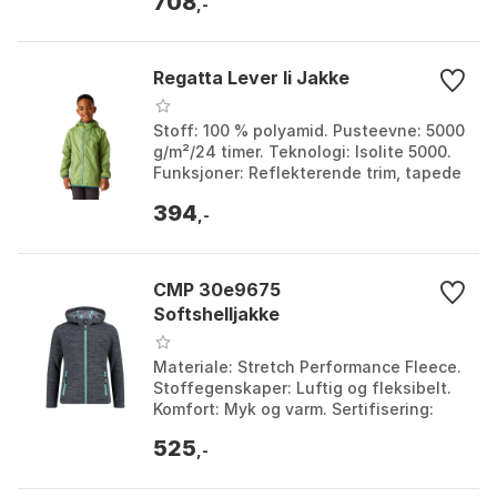
708
Black blue, R...
,-
Regatta Lever Ii Jakke
Stoff: 100 % polyamid. Pusteevne: 5000
g/m²/24 timer. Teknologi: Isolite 5000.
Funksjoner: Reflekterende trim, tapede
sømmer, pakkes ned til belteveske.
394
Farge: ...
,-
CMP 30e9675
Softshelljakke
Materiale: Stretch Performance Fleece.
Stoffegenskaper: Luftig og fleksibelt.
Komfort: Myk og varm. Sertifisering:
Oeko Tex® Standard 100. Farge: Red
525
kiss mel.,...
,-