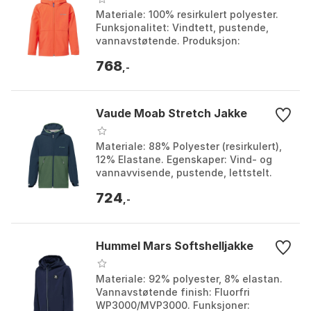
Materiale: 100% resirkulert polyester.
Funksjonalitet: Vindtett, pustende,
vannavstøtende. Produksjon:
Miljøvennlig. Detaljer: Reflekterende
768
elementer, 2 glidel...
,-
Vaude Moab Stretch Jakke
Materiale: 88% Polyester (resirkulert),
12% Elastane. Egenskaper: Vind- og
vannavvisende, pustende, lettstelt.
Sertifisering: Bluesign® sertifisert.
724
Reflekselem...
,-
Hummel Mars Softshelljakke
Materiale: 92% polyester, 8% elastan.
Vannavstøtende finish: Fluorfri
WP3000/MVP3000. Funksjoner: