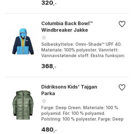
320
,-
Columbia Back Bowl™
Windbreaker Jakke
Solbeskyttelse: Omni-Shade™ UPF 40.
Materiale: 100% polyester. Vanntett:
Vannavstøtende stoff. Ekstra funksjon:
Binding ved hette og mansjett. Farge:
368
Bright aqu...
,-
Didriksons Kids' Tajgan
Parka
Farge: Deep Green. Materiale: 100 %
polyamid. Fôr: 100 % polyamid.
Polstring: 100 % polyester. Farge: Deep
green. Størrelse: 100.
480
,-