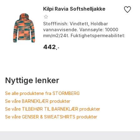
Kilpi Ravia Softshelljakke
Stofffinish: Vindtett, Holdbar
vannavvisende. Vannsøyle: 10000
mm/m2/24t. Fuktighetspermeabilitet:
8000 g/m2/24t. Hette: Avtakbar og
442
justerbar. Farge: Black / b...
,-
Nyttige lenker
Se alle produktene fra STORMBERG
Se våre BARNEKLÆR produkter
Se våre TILBEHØR TIL BARNEKLÆR produkter
Se våre GENSER & SWEATSHIRTS produkter