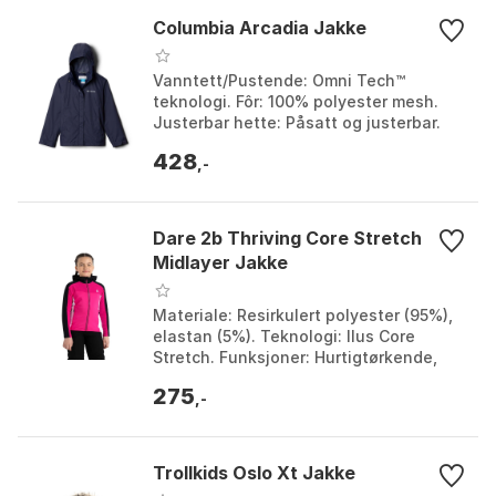
Columbia Arcadia Jakke
Vanntett/Pustende: Omni Tech™
teknologi. Fôr: 100% polyester mesh.
Justerbar hette: Påsatt og justerbar.
Justerbare mansjetter: Ja. Farge:
428
Black, Nocturnal. Stø...
,-
Dare 2b Thriving Core Stretch
Midlayer Jakke
Materiale: Resirkulert polyester (95%),
elastan (5%). Teknologi: Ilus Core
Stretch. Funksjoner: Hurtigtørkende,
børstet bakside. Bærekraftighet: Laget
275
av 13 res...
,-
Trollkids Oslo Xt Jakke