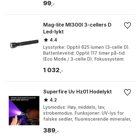
99
justerbar. Farger: svart, ro...
,-
Mag-lite Ml300l 3-cellers D
Led-lykt
4.4
Lysstyrke: Opptil 625 lumen (3-celle D).
Batterilevetid: Opptil 117 timer på-tid
(Eco Mode / 3-celle D). Fokussystem:
Avansert fokussystem med justerbart
1 032
spot t...
,-
Superfire Uv Hz01 Hodelykt
4.2
Lysmodus: Høy, middels, lav,
strobemodus. Funksjoner: UV-lys for
falske sedler, fluorescerende mineraler,
skorpiondeteksjon. Vanntetthet: IPX4,
389
sprut- og regnbe...
,-