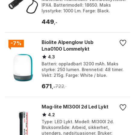
IPX4. Batterimodell: 18650. Maks
lysstyrke: 1000 Lm. Farge: Black.
Størrelse: One Size.
449
,-
Biolite Alpenglow Usb
-7%
Lna0100 Lommelykt
4.3
Batteri: oppladbart 3200 mAh. Maks
styrke: 250 lumen. Brennetid: 48 timer.
Vekt: 215g. Farge: White / blue.
Størrelse: 250 Lysstyrker.
671
722
,-
,-
Mag-lite Ml300l 2d Led Lykt
4.2
Type: LED Lykt. Modell: Ml300l 2d.
Bruksområde: Arbeid, sikkerhet,
utendørs, nødsituasjoner. Bruker: