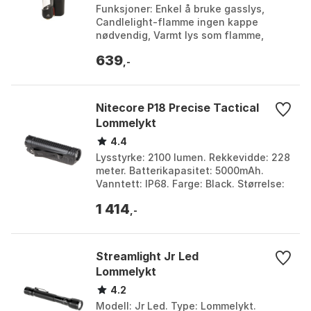
Funksjoner: Enkel å bruke gasslys,
Candlelight-flamme ingen kappe
nødvendig, Varmt lys som flamme,
Svært lavt gassforbruk 4g/t i middels
639
innstilling. Materiale:...
,-
Nitecore P18 Precise Tactical
Lommelykt
4.4
Lysstyrke: 2100 lumen. Rekkevidde: 228
meter. Batterikapasitet: 5000mAh.
Vanntett: IP68. Farge: Black. Størrelse:
One Size.
1 414
,-
Streamlight Jr Led
Lommelykt
4.2
Modell: Jr Led. Type: Lommelykt.