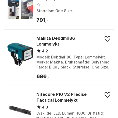
Størrelse: One Size.
791
,-
Makita Debdml186
Lommelykt
4.2
Modell: Debdml186. Type: Lommelykt.
Merke: Makita. Bruksområde: Belysning.
Farge: Blue / black. Størrelse: One Size.
696
,-
Nitecore P10 V2 Precise
Tactical Lommelykt
4.3
Lyskilde: LED. Lumen: 1000. Driftstid: