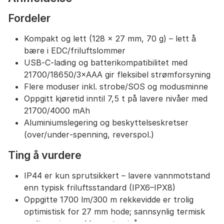
og krevende feltforhold.
Femlags sikkerhetssystem:
Beskyttelse mot
Fordeler
omvendt tilkobling, overlading, lav spenning og
overutlading.
Kompakt og lett (128 × 27 mm, 70 g) – lett å
Brukervennlig design:
Kompakt størrelse (128 x
bære i EDC/friluftslommer
27 x 27 mm), lav vekt (70 g), beltespenne og
USB‑C‑lading og batterikompatibilitet med
håndleddsstropp for enkel og trygg bæring.
21700/18650/3×AAA gir fleksibel strømforsyning
Vannbestandighet:
IP44, tåler regn og fuktige
Flere moduser inkl. strobe/SOS og modusminne
forhold.
Oppgitt kjøretid inntil 7,5 t på lavere nivåer med
Lang driftstid:
Opptil 7,5 timer brukstid med
21700/4000 mAh batteri.
21700/4000 mAh
Inkludert:
Lommelykt, håndleddsstropp, USB-C
Aluminiumslegering og beskyttelseskretser
ladekabel.
(over/under‑spenning, reverspol.)
Ting å vurdere
IP44 er kun sprutsikkert – lavere vannmotstand
enn typisk friluftsstandard (IPX6–IPX8)
Oppgitte 1700 lm/300 m rekkevidde er trolig
optimistisk for 27 mm hode; sannsynlig termisk
nedtrapping ved høyeste nivå