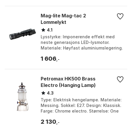
Mag-lite Mag-tac 2
Lommelykt
4.1
Lysstyrke: Imponerende effekt med
neste generasjons LED-lysmotor.
Materiale: Høyfast aluminiumslegering.
Konstruksjon: Støtsikker og
1 606
værbestandig med riflet gre...
,-
Petromax HK500 Brass
Electro (Hanging Lamp)
4.3
Type: Elektrisk hengelampe. Materiale:
Messing. Sokkel: E27. Design: Klassisk.
Farge: Chrome electro. Størrelse: One
Size.
2 130
,-