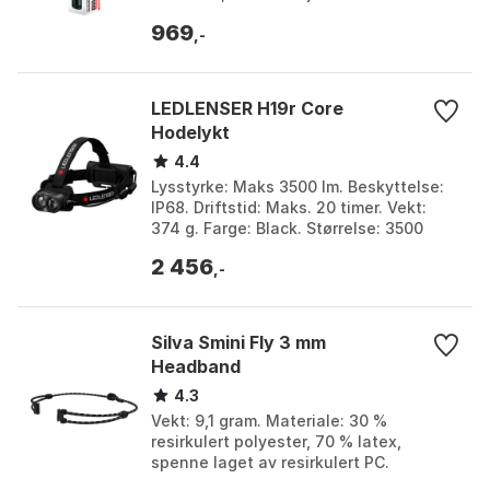
Profesjonell og sporadisk. Farge: Black.
969
Størrelse: 524 Lys...
,-
LEDLENSER H19r Core
Hodelykt
4.4
Lysstyrke: Maks 3500 lm. Beskyttelse:
IP68. Driftstid: Maks. 20 timer. Vekt:
374 g. Farge: Black. Størrelse: 3500
Lysstyrker.
2 456
,-
Silva Smini Fly 3 mm
Headband
4.3
Vekt: 9,1 gram. Materiale: 30 %
resirkulert polyester, 70 % latex,
spenne laget av resirkulert PC.
Størrelse: 3 mm bred, one size -