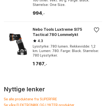
160 timer. Vekt: 90 g. Farge: Black.
Størrelse: One Size.
994
,-
Nebo Tools Luxtreme Sl75
Tactical 780 Lommelykt
4.3
Lysstyrke: 780 lumen. Rekkevidde: 1,2
km. Lumen: 780. Farge: Black. Størrelse:
780 Lysstyrker.
1 767
,-
Nyttige lenker
Se alle produktene fra SUPERFIRE
Se våre ELEKTRONIKK OG LYKTER produkter