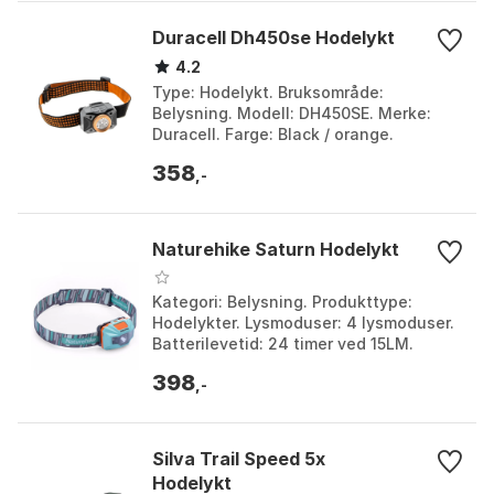
Duracell Dh450se Hodelykt
4.2
Type: Hodelykt. Bruksområde:
Belysning. Modell: DH450SE. Merke:
Duracell. Farge: Black / orange.
Størrelse: One Size.
358
,-
Naturehike Saturn Hodelykt
Kategori: Belysning. Produkttype:
Hodelykter. Lysmoduser: 4 lysmoduser.
Batterilevetid: 24 timer ved 15LM.
Farge: Tropical blue. Størrelse: 150
398
Lysstyrker.
,-
Silva Trail Speed 5x
Hodelykt