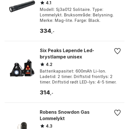
4.1
Modell: Sj3a012 Solitaire. Type:
Lommelykt. Bruksområde: Belysning.
Merke: Mag-lite. Farge: Black.
Størrelse: One Size.
334
,-
Six Peaks Løpende Led-
brystlampe unisex
4.2
Batterikapasitet: 600mAh Li-Ion.
Ladetid: 2 timer. Driftstid frontlys: 2
timer. Driftstid rødt LED-lys: 4-5 timer.
Farge: Black. Størrelse: One Size.
314
,-
Robens Snowdon Gas
Lommelykt
4.3