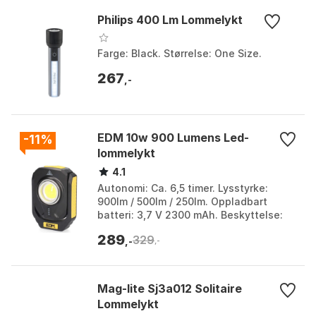
Philips 400 Lm Lommelykt
Farge: Black. Størrelse: One Size.
267
,-
EDM 10w 900 Lumens Led-
-11%
lommelykt
4.1
Autonomi: Ca. 6,5 timer. Lysstyrke:
900lm / 500lm / 250lm. Oppladbart
batteri: 3,7 V 2300 mAh. Beskyttelse:
IP44 sprutbestandig. Farge: Black /
289
329
yellow. Størrels...
,-
,-
Mag-lite Sj3a012 Solitaire
Lommelykt