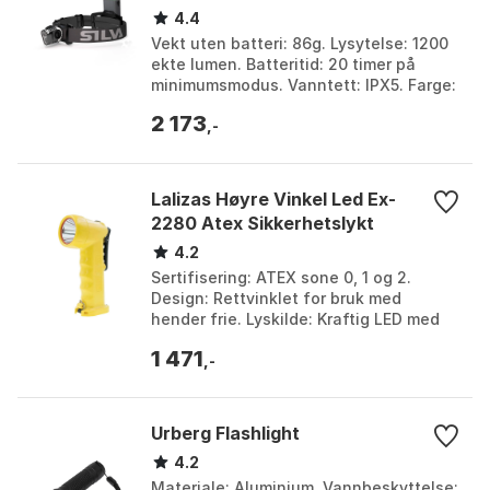
4.4
Vekt uten batteri: 86g. Lysytelse: 1200
ekte lumen. Batteritid: 20 timer på
minimumsmodus. Vanntett: IPX5. Farge:
Black. Størrelse: 1200 Lysstyrker.
2 173
,-
Lalizas Høyre Vinkel Led Ex-
2280 Atex Sikkerhetslykt
4.2
Sertifisering: ATEX sone 0, 1 og 2.
Design: Rettvinklet for bruk med
hender frie. Lyskilde: Kraftig LED med
lang levetid. Funksjoner: Flere
1 471
belysningsmoduser in...
,-
Urberg Flashlight
4.2
Materiale: Aluminium. Vannbeskyttelse: