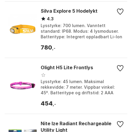
Silva Explore 5 Hodelykt
4.3
Lysstyrke: 700 lumen. Vanntett
standard: IP68. Modus: 4 lysmoduser.
Batteritype: Integrert oppladbart Li-Ion
batteri (2.0 Ah). Farge: No colour, No
780
colour 1, No...
,-
Olight H5 Lite Frontlys
Lysstyrke: 45 lumen. Maksimal
rekkevidde: 7 meter. Vippbar vinkel:
45º. Batteritype og driftstid: 2 AAA
litiumbatterier, opptil 10 timer. Farge:
454
Pink. Størrelse...
,-
Nite Ize Radiant Rechargeable
Utility Light