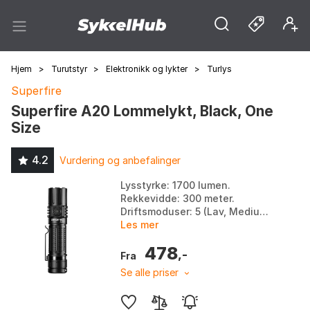
Hjem
>
Turutstyr
>
Elektronikk og lykter
>
Turlys
Superfire
Superfire A20 Lommelykt, Black, One
Size
4.2
Vurdering og anbefalinger
Lysstyrke: 1700 lumen.
Rekkevidde: 300 meter.
Driftsmoduser: 5 (Lav, Medium,
Sterk, Strobe, SOS). Materiale:
Les mer
Aluminiumslegering. Farge:
478
Black. Størrelse: One Si...
,-
Fra
Se alle priser