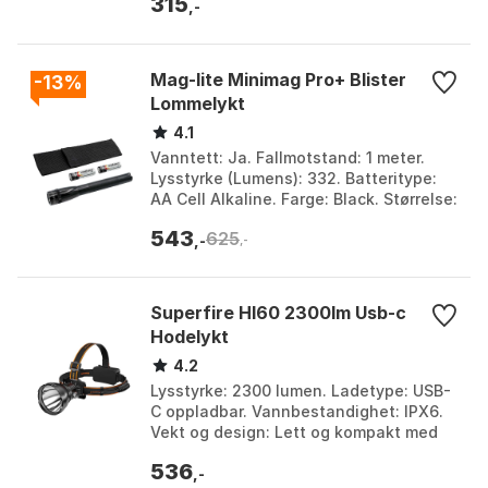
315
,-
Mag-lite Minimag Pro+ Blister
-13%
Lommelykt
4.1
Vanntett: Ja. Fallmotstand: 1 meter.
Lysstyrke (Lumens): 332. Batteritype:
AA Cell Alkaline. Farge: Black. Størrelse:
245 Lysstyrker.
543
625
,-
,-
Superfire Hl60 2300lm Usb-c
Hodelykt
4.2
Lysstyrke: 2300 lumen. Ladetype: USB-
C oppladbar. Vannbestandighet: IPX6.
Vekt og design: Lett og kompakt med
justerbart hodebånd. Farge: Black.
536
Størrelse: One ...
,-