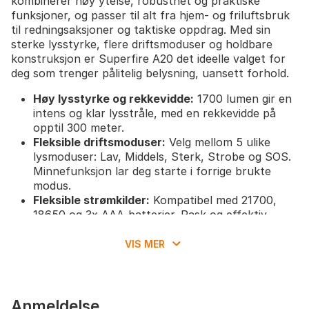
kombinerer høy ytelse, robusthet og praktiske
funksjoner, og passer til alt fra hjem- og friluftsbruk
til redningsaksjoner og taktiske oppdrag. Med sin
sterke lysstyrke, flere driftsmoduser og holdbare
konstruksjon er Superfire A20 det ideelle valget for
deg som trenger pålitelig belysning, uansett forhold.
Høy lysstyrke og rekkevidde:
1700 lumen gir en
intens og klar lysstråle, med en rekkevidde på
opptil 300 meter.
Fleksible driftsmoduser:
Velg mellom 5 ulike
lysmoduser: Lav, Middels, Sterk, Strobe og SOS.
Minnefunksjon lar deg starte i forrige brukte
modus.
Fleksible strømkilder:
Kompatibel med 21700,
18650 og 3x AAA-batterier. Rask og effektiv
lading via innebygd USB-C-port.
Ladeindikator:
Rødt lys ved lading, blått lys når
VIS MER
fulladet.
Ekstrem holdbarhet:
Laget av høykvalitets
aluminium med anodisert overflate som gir god
motstandsdyktighet mot slag, slitasje, korrosjon
Anmeldelse