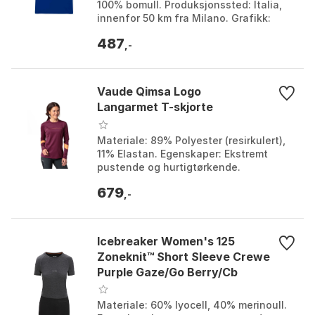
100% bomull. Produksjonssted: Italia,
innenfor 50 km fra Milano. Grafikk:
Screenprinted. Farge: Black, Navy.
487
Størrelse: L,...
,-
Vaude Qimsa Logo
Langarmet T-skjorte
Materiale: 89% Polyester (resirkulert),
11% Elastan. Egenskaper: Ekstremt
pustende og hurtigtørkende.
Sertifisering: VAUDE Green Shape,
679
bluesign®-sertifisert. M...
,-
Icebreaker Women's 125
Zoneknit™ Short Sleeve Crewe
Purple Gaze/Go Berry/Cb
Materiale: 60% lyocell, 40% merinoull.