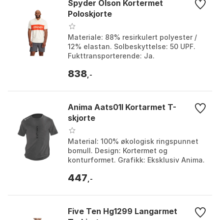
Spyder Olson Kortermet
Poloskjorte
Materiale: 88% resirkulert polyester /
12% elastan. Solbeskyttelse: 50 UPF.
Fukttransporterende: Ja.
Fargeblokkering: Unik. Farge: Greige,
838
Polar. Størrelse: L, ...
,-
Anima Aats01l Kortarmet T-
skjorte
Material: 100% økologisk ringspunnet
bomull. Design: Kortermet og
konturformet. Grafikk: Eksklusiv Anima.
Forsterkning: Skulder-til-skulder tape.
447
Farge: Black. ...
,-
Five Ten Hg1299 Langarmet