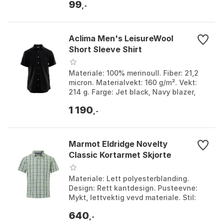
99
3, Farge 4, Farge 5,...
,-
Aclima Men's LeisureWool
Short Sleeve Shirt
Materiale: 100% merinoull. Fiber: 21,2
micron. Materialvekt: 160 g/m². Vekt:
214 g. Farge: Jet black, Navy blazer,
Ranger green. Størrelse: L, M, S, XL,
1 190
XXL.
,-
Marmot Eldridge Novelty
Classic Kortarmet Skjorte
Materiale: Lett polyesterblanding.
Design: Rett kantdesign. Pusteevne:
Mykt, lettvektig vevd materiale. Stil:
Brystlomme med klassisk retrostil.
640
Farge: Birch Ba...
,-