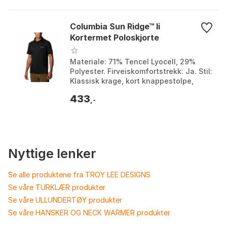
Columbia Sun Ridge™ Ii
Kortermet Poloskjorte
Materiale: 71% Tencel Lyocell, 29%
Polyester. Firveiskomfortstrekk: Ja. Stil:
Klassisk krage, kort knappestolpe,
korte ermer. Bruksområder: Byliv. Farge:
433
Black....
,-
Nyttige lenker
Se alle produktene fra TROY LEE DESIGNS
Se våre TURKLÆR produkter
Se våre ULLUNDERTØY produkter
Se våre HANSKER OG NECK WARMER produkter