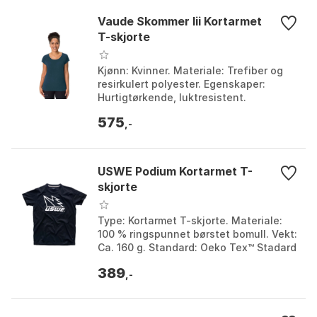
Vaude Skommer Iii Kortarmet
T-skjorte
Kjønn: Kvinner. Materiale: Trefiber og
resirkulert polyester. Egenskaper:
Hurtigtørkende, luktresistent.
Passform: Standard, feminin snitt.
575
Farge: Agave, Aqua, ...
,-
USWE Podium Kortarmet T-
skjorte
Type: Kortarmet T-skjorte. Materiale:
100 % ringspunnet børstet bomull. Vekt:
Ca. 160 g. Standard: Oeko Tex™ Stadard
100. Farge: Black. Størrelse: L, M, S,
389
XXL....
,-