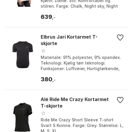
Kjønn: Dame. Stil: Komfortabel og
stilren. Farge: Chalk, Night sky, Night
sky/chalk, Onyx, Rosebay. Størrelse: L,
639
M, S, XL...
,-
Elbrus Jari Kortarmet T-
skjorte
Materiale: 91% polyester, 9% spandex.
Teknologi: Kjølig tørr teknologi.
Funksjoner: Luftveier, Hurtigtørkende,
Ultralett. Materialesammensetning:
380
94% polyester,...
,-
Alé Ride Me Crazy Kortarmet
T-skjorte
Ride Me Crazy Short Sleeve T-shirt
Svart S Kvinne. Farge: Grey. Størrelse: L,
M, S, XL.