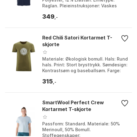
Raglan. Pleieinstruksjoner: Vaskes
kaldt (30°C), Heng til tørk. Krave og
349
Mansjett: Strikket ribbe...
,-
Red Chili Satori Kortarmet T-
skjorte
Materiale: Økologisk bomull. Hals: Rund
hals. Print: Stort brysttrykk. Sømdesign:
Kontrastsøm og baseballsøm. Farge:
Dark plum, Deep blue, Olive. Størrelse:
315
M, ...
,-
SmartWool Perfect Crew
Kortarmet T-skjorte
Passform: Standard. Materiale: 50%
Merinoull, 50% Bomull.
Stoffegenskaper: