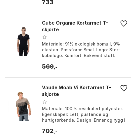
733
,-
Cube Organic Kortarmet T-
skjorte
Materiale: 91% økologisk bomull, 9%
elastan. Passform: Smal. Logo: Stort
kubelogo. Komfort: Bekvemt stoff.
Farge: Black. Størrelse: L, M, S, XL, XS,
569
XXL.
,-
Vaude Moab Vi Kortarmet T-
skjorte
Materiale: 100 % resirkulert polyester.
Egenskaper: Lett, pustende og
hurtigtørkende. Design: Ermer og rygg i
pustende nettingstoff. Miljø:
702
Miljøvennlig produks...
,-