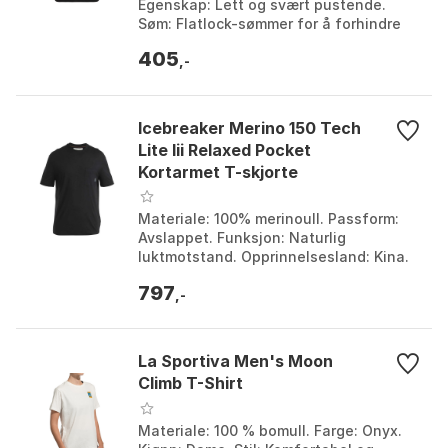
Egenskap: Lett og svært pustende.
Søm: Flatlock-sømmer for å forhindre
gnagsår. Ermer: Raglan for bedre
405
bevegelighet. Far...
,-
Icebreaker Merino 150 Tech
Lite Iii Relaxed Pocket
Kortarmet T-skjorte
Materiale: 100% merinoull. Passform:
Avslappet. Funksjon: Naturlig
luktmotstand. Opprinnelsesland: Kina.
Farge: Black. Størrelse: L.
797
,-
La Sportiva Men's Moon
Climb T-Shirt
Materiale: 100 % bomull. Farge: Onyx.