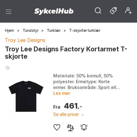
Hjem
>
Turutstyr
>
Turklær
>
T-skjorter turklær
Troy Lee Designs
Troy Lee Designs Factory Kortarmet T-
skjorte
Materiale: 50% bomull, 50%
polyester. Ermetype: Korte
ermer. Bruksområde: Sport eller
hverdagsbruk. Design:
Les mer
Silketrykket 'Factory'
461
fargelogo. Farge: Black. Stør...
,-
Fra
Se alle priser