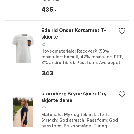
435
,-
Edelrid Onset Kortarmet T-
skjorte
Hovedmateriale: Recover® (50%
resirkulert bomull, 47% resirkulert PET,
3% andre fibre). Passform: Avslappet.
Design: Kontrasterende, trykt
343
brystlomme og stort t...
,-
stormberg Bryne Quick Dry t-
skjorte dame
Materiale: Myk og teknisk stoff.
Stretch: God stretch. Passform: God
passform. Bruksområde: Tur og
hverdags. Farge: Farge 1, Farge 2, Farge