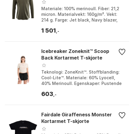
Materiale: 100% merinoull. Fiber: 21,2
micron. Materialvekt: 160g/m². Vekt:
214 g. Farge: Jet black, Navy blazer,
Navy Blazer, Ranger green. Størrelse: L,
1 501
M, S,...
,-
Icebreaker Zoneknit™ Scoop
Back Kortarmet T-skjorte
Teknologi: ZoneKnit™. Stoffblanding:
Cool-Lite™. Materiale: 60% Lyocell,
40% Merinoull. Egenskaper: Pustende
og luktbestandig. Farge: Chalk, Green
603
gloryhthr / g...
,-
Fairdale Giraffeness Monster
Kortarmet T-skjorte