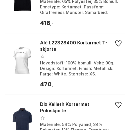
Materiale: 65% Polyester, 35% Bomull.
Ermetype: Kortarmet. Passform:
Giraffeness Monster. Samarbeid:
Fairdale x Vans Taj. Farge: Black.
418
Størrelse: M.
,-
Alé L22328400 Kortarmet T-
skjorte
Hovedstoff: 100% bomull. Vekt: 90g.
Design: Kortermet. Finish: Metallisk.
Farge: White. Størrelse: XS.
470
,-
Dlx Kelleth Kortermet
Poloskjorte
Materiale: 54% Polyamid, 34%
Polyester, 12% Elastan. Ermetype: