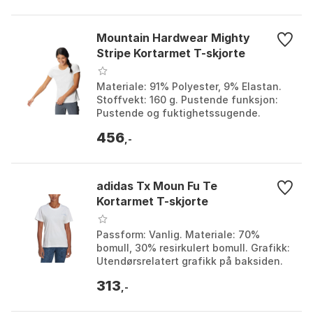
Mountain Hardwear Mighty
Stripe Kortarmet T-skjorte
Materiale: 91% Polyester, 9% Elastan.
Stoffvekt: 160 g. Pustende funksjon:
Pustende og fuktighetssugende.
Lomme: Sidepostlomme med glidelås.
456
Farge: Fogbank. Stø...
,-
adidas Tx Moun Fu Te
Kortarmet T-skjorte
Passform: Vanlig. Materiale: 70%
bomull, 30% resirkulert bomull. Grafikk:
Utendørsrelatert grafikk på baksiden.
Hals: Ribbet rund . Farge: White / silver
313
dawn. ...
,-