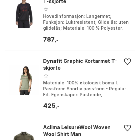
T-skjorte
Hovedinformasjon: Langermet;
Funksjon: Luktresistent; Glidelås: uten
glidelås; Materiale: 100 % Polyester.
Farge: Black. Størrelse: L, M, S, XS.
787
,-
Dynafit Graphic Kortarmet T-
skjorte
Materiale: 100% økologisk bomull.
Passform: Sportiv passform - Regular
Fit. Egenskaper: Pustende,
fukttransporterende, stretch. Vekt: 127
425
g. Farge: Alabama / ta...
,-
Aclima LeisureWool Woven
Wool Shirt Man