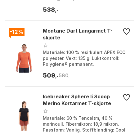
Fuktighetshåndtering,
538
temperaturregulering og luktmotstand.
,-
Designet for: Komfort hel...
Montane Dart Langarmet T-
-12%
skjorte
Materiale: 100 % resirkulert APEX ECO
polyester. Vekt: 135 g. Luktkontroll:
Polygiene® permanent.
Fukttransporterende: Svært effektivt.
509
580
Farge: Allium, Amber, Bl...
,-
,-
Icebreaker Sphere Ii Scoop
Merino Kortarmet T-skjorte
Materiale: 60 % Tenceltm, 40 %
merinoull. Fibermikron: 18,9 mikron.
Passform: Vanlig. Stoffblanding: Cool
Lite™. Farge: Black. Størrelse: S.