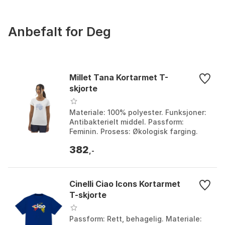
Anbefalt for Deg
Millet Tana Kortarmet T-
skjorte
Materiale: 100% polyester. Funksjoner:
Antibakterielt middel. Passform:
Feminin. Prosess: Økologisk farging.
Farge: Foggy dew, Saphir, Vanilla cream.
382
Størrelse:...
,-
Cinelli Ciao Icons Kortarmet
T-skjorte
Passform: Rett, behagelig. Materiale: