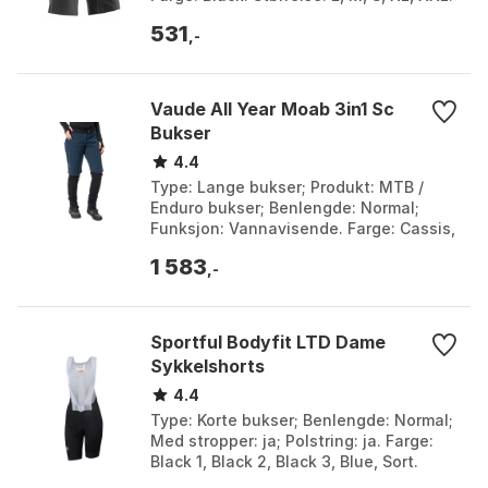
531
,-
Vaude All Year Moab 3in1 Sc
Bukser
4.4
Type: Lange bukser; Produkt: MTB /
Enduro bukser; Benlengde: Normal;
Funksjon: Vannavisende. Farge: Cassis,
Dark sea. Størrelse: 36, 38, 40, 42, 44.
1 583
,-
Sportful Bodyfit LTD Dame
Sykkelshorts
4.4
Type: Korte bukser; Benlengde: Normal;
Med stropper: ja; Polstring: ja. Farge:
Black 1, Black 2, Black 3, Blue, Sort.
Størrelse: L, M, S, XL, XS, XXL.