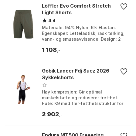
Löffler Evo Comfort Stretch
Light Shorts
4.4
Materiale: 94% Nylon, 6% Elastan.
Egenskaper: Lettelastisk, rask tørking,
vann- og smussavvisende. Design: 2
veis elastisk, avtakbare elastiske
1 108
sykkelbukser, ju...
,-
Gobik Lancer Fdj Suez 2026
Sykkelshorts
Høy kompresjon: Gir optimal
muskelstøtte og reduserer tretthet.
Pute: K9 med fler-tetthetsstruktur for
langvarig demping opptil 8 timer.
2 902
Pusteevne: Eksepsjonell...
,-
Endura MT500 Freeezing