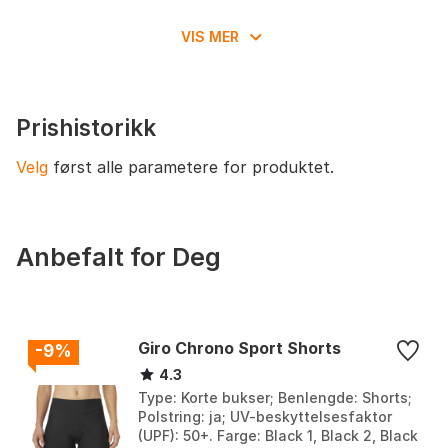
varme til moderate temperaturer der lav vekt og
plassering av
ved hoftene
lommer
ventilasjon prioriteres. Passer ryttere som vil ha en
VIS MER
komfortabel, enkel shorts med sikker passform og
disiplin
Trail, All-Mountain, Enduro
basislagring, fremfor maksimal lommekapasitet eller
værbeskyttelse.
passform
Relaxed Ride Fit
Prishistorikk
innersømlengde
ca. 13 in (˜ 33 cm)
Velg
først alle parametere for produktet.
Anbefalt for Deg
Giro Chrono Sport Shorts
-9%
4.3
Type: Korte bukser; Benlengde: Shorts;
Polstring: ja; UV-beskyttelsesfaktor
(UPF): 50+. Farge: Black 1, Black 2, Black