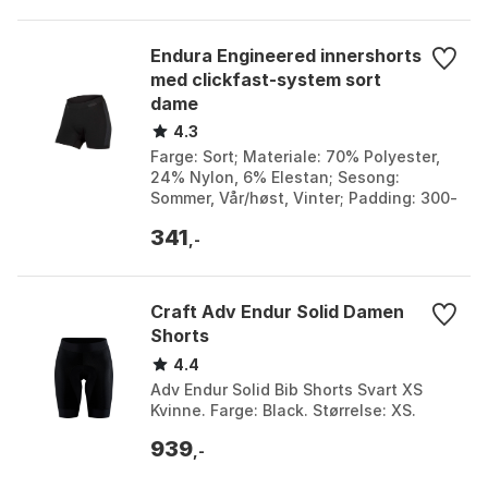
Endura Engineered innershorts
med clickfast-system sort
dame
4.3
Farge: Sort; Materiale: 70% Polyester,
24% Nylon, 6% Elestan; Sesong:
Sommer, Vår/høst, Vinter; Padding: 300-
series dame. Farge: Black. Størrelse: L,
341
M, S, XL, ...
,-
Craft Adv Endur Solid Damen
Shorts
4.4
Adv Endur Solid Bib Shorts Svart XS
Kvinne. Farge: Black. Størrelse: XS.
939
,-