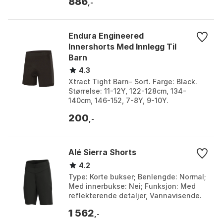
886
tørr. Refleksdetaljer: Øker synlig...
,-
Endura Engineered
Innershorts Med Innlegg Til
Barn
4.3
Xtract Tight Barn- Sort. Farge: Black.
Størrelse: 11-12Y, 122-128cm, 134-
140cm, 146-152, 7-8Y, 9-10Y.
200
,-
Alé Sierra Shorts
4.2
Type: Korte bukser; Benlengde: Normal;
Med innerbukse: Nei; Funksjon: Med
reflekterende detaljer, Vannavisende.
Farge: Black. Størrelse: L, M, S, XS.
1 562
,-