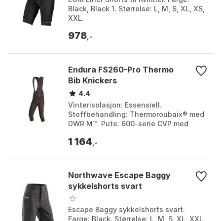
Black, Black 1. Størrelse: L, M, S, XL, XS,
XXL.
978
,-
Endura FS260-Pro Thermo
Bib Knickers
4.4
Vinterisolasjon: Essensiell.
Stoffbehandling: Thermoroubaix® med
DWR M™. Pute: 600-serie CVP med
geleinnlegg. Materialer: Elastan 13%,
1 164
Polyester 42%, Nylon 45%....
,-
Northwave Escape Baggy
sykkelshorts svart
Escape Baggy sykkelshorts svart.
Farge: Black. Størrelse: L, M, S, XL, XXL.