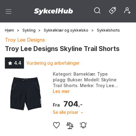
Hjem
>
Sykling
>
Sykkelklær og sykkelsko
>
Sykkelshorts
Troy Lee Designs
Troy Lee Designs Skyline Trail Shorts
4.4
Vurdering og anbefalinger
Kategori: Barneklær. Type
plagg: Bukser. Modell: Skyline
Trail Shorts. Merke: Troy Lee
Designs. Farge: Black 1, Black 2,
Les mer
Cobalt, Steel blue 1, Steel blue
704
2, Was...
,-
Fra
Se alle priser