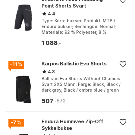
Point Shorts Svart
4.4
Type: Korte bukser; Produkt: MTB /
Enduro bukser; Benlengde: Normal;
Materiale: 92 % Polyester, 8 %
Elasthan. Farge: Black. Størrelse: M, XS.
1 088
,-
Karpos Ballistic Evo Shorts
-11%
4.3
Ballistic Evo Shorts Without Chamois
Svart 2XS Mann. Farge: Black, Black /
dark grey, Black / ombre blue / green
fluo, Cedar green / black, Corsair /
507
572
black, Dar...
,-
,-
Endura Hummvee Zip-Off
-7%
Sykkelbukse