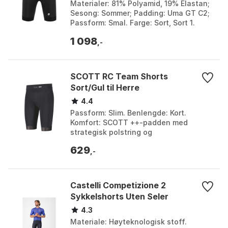
Materialer: 81% Polyamid, 19% Elastan;
Sesong: Sommer; Padding: Uma GT C2;
Passform: Smal. Farge: Sort, Sort 1.
Størrelse: L, M, S, XL, XLG, XS.
1 098
,-
SCOTT RC Team Shorts
Sort/Gul til Herre
4.4
Passform: Slim. Benlengde: Kort.
Komfort: SCOTT ++-padden med
strategisk polstring og
fuktighetshåndtering. Funksjoner:
629
Ergonomisk konstruksjon,
,-
silikonbeinbånd...
Castelli Competizione 2
Sykkelshorts Uten Seler
4.3
Materiale: Høyteknologisk stoff.