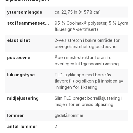
maksimal slitestyrke; ikke ideelt for hyppige
krasj/parkbruk
yttersømlengde
ca. 22,75 in (≈ 57,8 cm)
Oppsummering & anbefalinger
stoffsammensetning
95 % Coolmax® polyester, 5 % Lycra
(Bluesign®-sertifisert)
Troy Lee Designs Skyline Trail Shorts er en velprøvd
elastisitet
2-veis stretch i bakre område for
sti-/all-mountain-short med fokus på ventilasjon,
bevegelsesfrihet og pusteevne
komfort og på-sykkelen-passform. Materialet er lett
og kjølig, midjejusteringen er trygg, og designet
pusteevne
Åpen mesh-struktur foran for
fungerer godt med knebeskyttere. Den har imidlertid
overlegen luftgjennomstrømning
få lommer, moderat elastisitet sammenlignet med 4-
lukkingstype
TLD-trykknapp med borrelås
veis-stretchshortser, og begrenset værbeskyttelse.
(lavprofil) og silikon på innsiden av
Et godt valg for varme stiturer og daglig
linningen for fiksering
terrengsykling; mindre egnet for vått vær eller røff
bikepark-kjøring hvor mer robuste alternativer er
midjejustering
Slim TLD preget borrelåsjustering i
midjen for en presis tilpasning
bedre.
lommer
glidelåslommer
Bruksområder & tips
antall lommer
2
Best egnet for terreng-, sti- og all-mountain-sykling i