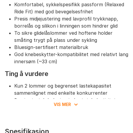
Komfortabel, sykkelspesifikk passform (Relaxed
Ride Fit) med god bevegelsesfrihet
Presis midjejustering med lavprofil trykknapp,
borrelås og silikon i linningen som hindrer glid
To sikre glidelåslommer ved hoftene holder
småting trygt på plass under sykling
Bluesign-sertifisert materialbruk
God knebeskytter-kompatibilitet med relativt lang
innersøm (~33 cm)
Ting å vurdere
Kun 2 lommer og begrenset lastekapasitet
sammenlignet med enkelte konkurrenter
2-veis stretch bak gir mindre total elastisitet enn
VIS MER
4-veis-stretchalternativer
Begrenset vannavvisning; ikke egnet for våte
eller kalde forhold uten ekstra lag
Stoffet er mer fokusert på komfort enn
Spesifikasjon