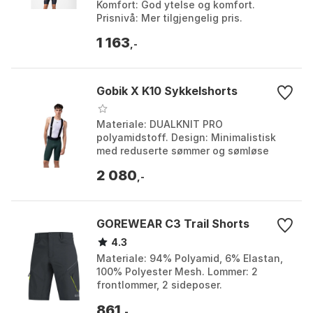
Komfort: God ytelse og komfort.
Prisnivå: Mer tilgjengelig pris.
Bruksformål: Helgeracing og
1 163
hverdagsbruk. Farge: Black. Større...
,-
Gobik X K10 Sykkelshorts
Materiale: DUALKNIT PRO
polyamidstoff. Design: Minimalistisk
med reduserte sømmer og sømløse
råkanter. Ytelse: Høy elastisitet,
2 080
pusteevne og slitestyrke. Funksj...
,-
GOREWEAR C3 Trail Shorts
4.3
Materiale: 94% Polyamid, 6% Elastan,
100% Polyester Mesh. Lommer: 2
frontlommer, 2 sideposer.
Reflekterende detaljer: Reflekterende
861
piping, Reflekterende logo. ...
,-