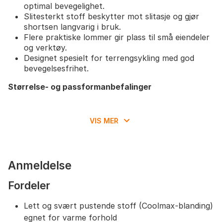
optimal bevegelighet.
Slitesterkt stoff beskytter mot slitasje og gjør
shortsen langvarig i bruk.
Flere praktiske lommer gir plass til små eiendeler
og verktøy.
Designet spesielt for terrengsykling med god
bevegelsesfrihet.
Størrelse- og passformanbefalinger
Normal i størrelsen – velg din vanlige størrelse
for beste passform.
VIS MER
Justerbar linning gjør at shortsen passer de
fleste kroppsfasonger og kan tilpasses enkelt
etter behov.
Anmeldelse
Fordeler
Lett og svært pustende stoff (Coolmax-blanding)
egnet for varme forhold