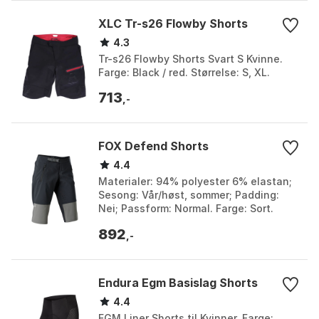
XLC Tr-s26 Flowby Shorts
4.3
Tr-s26 Flowby Shorts Svart S Kvinne.
Farge: Black / red. Størrelse: S, XL.
713
,-
FOX Defend Shorts
4.4
Materialer: 94% polyester 6% elastan;
Sesong: Vår/høst, sommer; Padding:
Nei; Passform: Normal. Farge: Sort.
Størrelse: 28, 30, 32, 34, 36, 38, 40, L,
892
M, S.
,-
Endura Egm Basislag Shorts
4.4
EGM Liner Shorts til Kvinner. Farge: