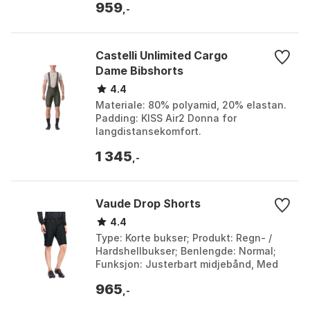
959
,-
Castelli Unlimited Cargo
Dame Bibshorts
4.4
Materiale: 80% polyamid, 20% elastan.
Padding: KISS Air2 Donna for
langdistansekomfort.
Temperaturområde: 15°C - 35°C.
1 345
Lommer: To cargolommer med klaffer
,-
for si...
Vaude Drop Shorts
4.4
Type: Korte bukser; Produkt: Regn- /
Hardshellbukser; Benlengde: Normal;
Funksjon: Justerbart midjebånd, Med
reflekterende detaljer, Vanntett,
965
Vindtett. Farge: ...
,-