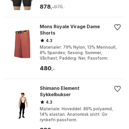
3. Størrelse: L, S, XL, XS, XXL, XXS.
878
975
,-
,-
Mons Royale Virage Dame
Shorts
4.3
Materialer: 79% Nylon, 13% Merinoull,
8% Spandex; Sesong: Sommer,
Vår/høst; Padding: Nei; Passform:
Standard Fit. Farge: Copper, Rosa, Sort.
480
Størrelse: S, XS.
,-
Shimano Element
Sykkelbukser
4.3
Materiale: Hoveddel: 86% polyamid,
14% elastan. Anatomisk snitt: Gir
rynkefri passform.
Fuktighetstransporterende: Holder deg