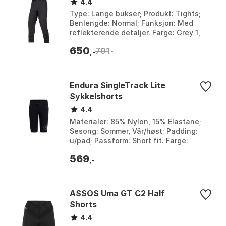
4.4
Type: Lange bukser; Produkt: Tights;
Benlengde: Normal; Funksjon: Med
reflekterende detaljer. Farge: Grey 1,
Sort. Størrelse: L, M, S, XL, XS, XXL.
650
701
,-
,-
Endura SingleTrack Lite
Sykkelshorts
4.4
Materialer: 85% Nylon, 15% Elastane;
Sesong: Sommer, Vår/høst; Padding:
u/pad; Passform: Short fit. Farge:
Aubergine, Berry, Black 1, Black 2,
569
Carbon grey, Drei...
,-
ASSOS Uma GT C2 Half
Shorts
4.4