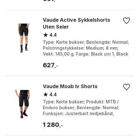
Vaude Active Sykkelshorts
Uten Seler
4.4
Type: Korte bukser; Benlengde: Normal;
Polstringstykkelse: Medium; 8 mm;
Vekt: 145,00 g. Farge: Black uni 1, Black
uni 2. Størrelse: 34, 36, 38, 3XL, 40, 42,
627
44...
,-
Vaude Moab Iv Shorts
4.4
Type: Korte bukser; Produkt: MTB /
Enduro bukser; Benlengde: Normal;
Funksjon: Justerbart midjebånd,
Vindavvisende, Vannavisende. Farge:
1 280
Black uni, Khaki. Størr...
,-