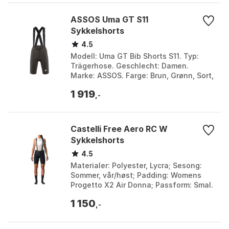
ASSOS Uma GT S11
Sykkelshorts
4.5
Modell: Uma GT Bib Shorts S11. Typ:
Trägerhose. Geschlecht: Damen.
Marke: ASSOS. Farge: Brun, Grønn, Sort,
Vinrød. Størrelse: L, M, S, XL, XS, XXL.
1 919
,-
Castelli Free Aero RC W
Sykkelshorts
4.5
Materialer: Polyester, Lycra; Sesong:
Sommer, vår/høst; Padding: Womens
Progetto X2 Air Donna; Passform: Smal.
Farge: Black, Sort. Størrelse: L, M, XL,
1 150
XS.
,-