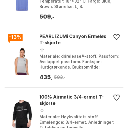
Temperatur: 18°>32° C. Farge: Blue,
Brown. Størrelse: L, S.
509
,-
PEARL iZUMi Canyon Ermeløs
-13%
T-skjorte
Materiale: drirelease®-stoff. Passform:
Avslappet passform. Funksjon:
Hurtigtørkende. Bruksområde:
Stisykling og daglige aktiviteter. Farge:
435
503
Black, Highrise, Ro...
,-
,-
100% Airmatic 3/4-ermet T-
skjorte
Materiale: Høykvalitets stoff.
Ermelengde: 3/4-ermet. Anledninger:
Tilfeldige og formelle.