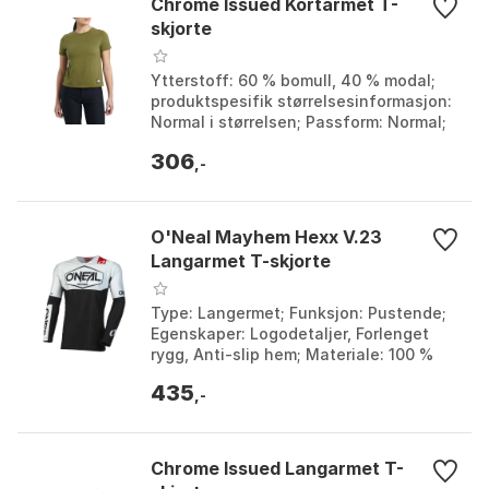
Chrome Issued Kortarmet T-
skjorte
Ytterstoff: 60 % bomull, 40 % modal;
produktspesifik størrelsesinformasjon:
Normal i størrelsen; Passform: Normal;
Modellår: 2022. Farge: Olive branch 2.
306
Større...
,-
O'Neal Mayhem Hexx V.23
Langarmet T-skjorte
Type: Langermet; Funksjon: Pustende;
Egenskaper: Logodetaljer, Forlenget
rygg, Anti-slip hem; Materiale: 100 %
Polyester. Farge: Black / grey, Black /
435
white. St...
,-
Chrome Issued Langarmet T-