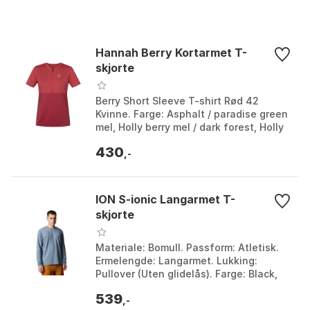
Hannah Berry Kortarmet T-
skjorte
Berry Short Sleeve T-shirt Rød 42
Kvinne. Farge: Asphalt / paradise green
mel, Holly berry mel / dark forest, Holly
berry mel / holly berry. Størrelse: 36, 38,
430
...
,-
ION S-ionic Langarmet T-
skjorte
Materiale: Bomull. Passform: Atletisk.
Ermelengde: Langarmet. Lukking:
Pullover (Uten glidelås). Farge: Black,
Slate / blue. Størrelse: L, M, S, XL.
539
,-