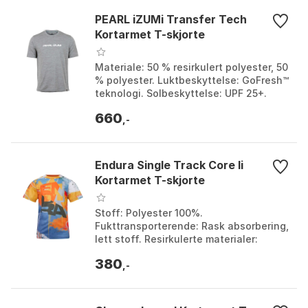
PEARL iZUMi Transfer Tech
Kortarmet T-skjorte
Materiale: 50 % resirkulert polyester, 50
% polyester. Luktbeskyttelse: GoFresh™
teknologi. Solbeskyttelse: UPF 25+.
Passform: Normal passform. Farge:
660
Boulder g...
,-
Endura Single Track Core Ii
Kortarmet T-skjorte
Stoff: Polyester 100%.
Fukttransporterende: Rask absorbering,
lett stoff. Resirkulerte materialer:
Inneholder >80% resirkulert stoff.
380
Passform: Standard smal, i...
,-