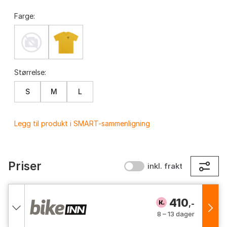
Farge:
Størrelse:
S
M
L
Legg til produkt i SMART-sammenligning
Priser
inkl. frakt
410
,-
8 – 13 dager