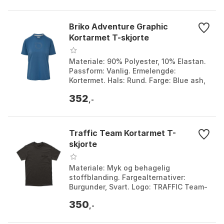
Briko Adventure Graphic
Kortarmet T-skjorte
Materiale: 90% Polyester, 10% Elastan.
Passform: Vanlig. Ermelengde:
Kortermet. Hals: Rund. Farge: Blue ash,
Blue indigo, Brown pinkish, Green olive,
352
Green sher...
,-
Traffic Team Kortarmet T-
skjorte
Materiale: Myk og behagelig
stoffblanding. Fargealternativer:
Burgunder, Svart. Logo: TRAFFIC Team-
logo på brystet. Ermer: Kortermet.
350
Farge: Black, Burgundy. St...
,-