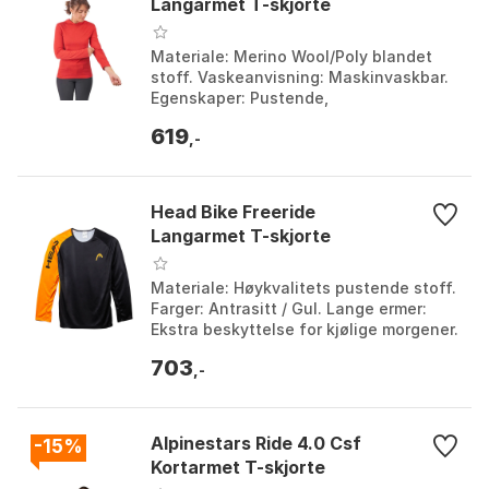
Langarmet T-skjorte
Materiale: Merino Wool/Poly blandet
stoff. Vaskeanvisning: Maskinvaskbar.
Egenskaper: Pustende,
fuktighetstransporterende og
619
rasktørkende. Vekt: Midtvekt Merino...
,-
Head Bike Freeride
Langarmet T-skjorte
Materiale: Høykvalitets pustende stoff.
Farger: Antrasitt / Gul. Lange ermer:
Ekstra beskyttelse for kjølige morgener.
Bruksområde: Cykling og
703
utendørsaktivitet...
,-
Alpinestars Ride 4.0 Csf
-15%
Kortarmet T-skjorte