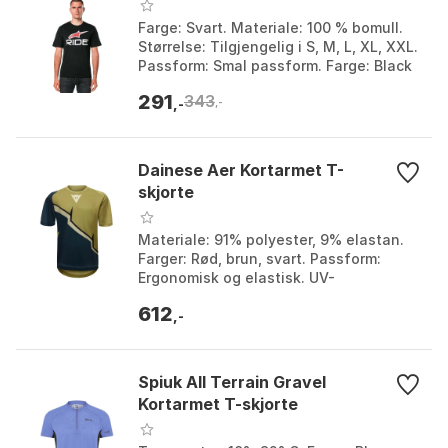
Farge: Svart. Materiale: 100 % bomull.
Størrelse: Tilgjengelig i S, M, L, XL, XXL.
Passform: Smal passform. Farge: Black
/ white / red, Charcoal black / lime / ...
291
343
,-
,-
Dainese Aer Kortarmet T-
skjorte
Materiale: 91% polyester, 9% elastan.
Farger: Rød, brun, svart. Passform:
Ergonomisk og elastisk. UV-
beskyttelse: Ja. Farge: Avocado oil /
612
brown / taupe, Blue /...
,-
Spiuk All Terrain Gravel
Kortarmet T-skjorte