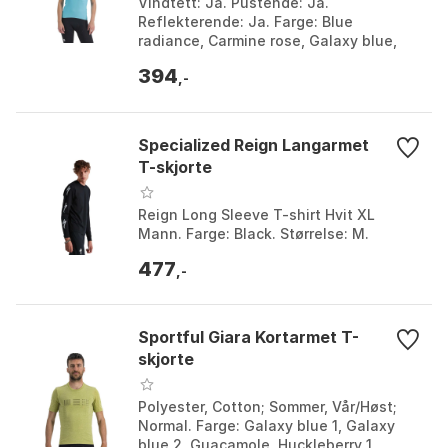
Vindtett: Ja. Pustende: Ja.
Reflekterende: Ja. Farge: Blue
radiance, Carmine rose, Galaxy blue,
Jade / cream. Størrelse: L, M, S, XL, XS.
394
,-
Specialized Reign Langarmet
T-skjorte
Reign Long Sleeve T-shirt Hvit XL
Mann. Farge: Black. Størrelse: M.
477
,-
Sportful Giara Kortarmet T-
skjorte
Polyester, Cotton; Sommer, Vår/Høst;
Normal. Farge: Galaxy blue 1, Galaxy
blue 2, Guacamole, Huckleberry 1,