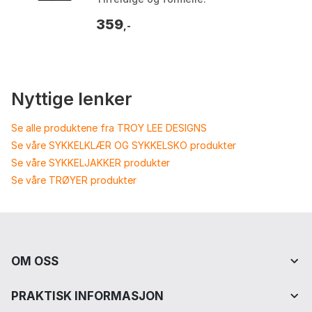
Fargekombinasjon: Svart og rød. Farge:
359
Black, Black / red. Størrelse:...
,-
Nyttige lenker
Se alle produktene fra TROY LEE DESIGNS
Se våre SYKKELKLÆR OG SYKKELSKO produkter
Se våre SYKKELJAKKER produkter
Se våre TRØYER produkter
OM OSS
PRAKTISK INFORMASJON