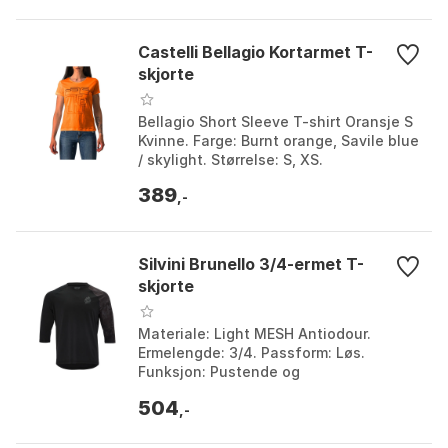
Castelli Bellagio Kortarmet T-
skjorte
Bellagio Short Sleeve T-shirt Oransje S
Kvinne. Farge: Burnt orange, Savile blue
/ skylight. Størrelse: S, XS.
389
,-
Silvini Brunello 3/4-ermet T-
skjorte
Materiale: Light MESH Antiodour.
Ermelengde: 3/4. Passform: Løs.
Funksjon: Pustende og
fukttransporterende. Farge: Black /
504
charcoal, Cream / brown. Størrelse: L...
,-