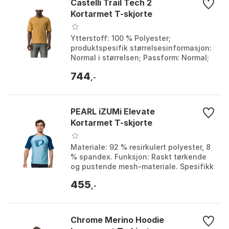
Castelli Trail Tech 2
Kortarmet T-skjorte
Ytterstoff: 100 % Polyester;
produktspesifik størrelsesinformasjon:
Normal i størrelsen; Passform: Normal;
Modellår: 2023. Farge: Dark red, Forest
744
grey, Honey. ...
,-
PEARL iZUMi Elevate
Kortarmet T-skjorte
Materiale: 92 % resirkulert polyester, 8
% spandex. Funksjon: Raskt tørkende
og pustende mesh-materiale. Spesifikk
funksjon: Kompatibel med
455
lavprofilalbuebeskyt...
,-
Chrome Merino Hoodie