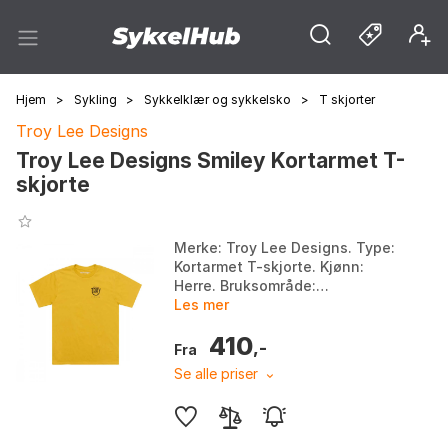
Hjem
>
Sykling
>
Sykkelklær og sykkelsko
>
T skjorter
Troy Lee Designs
Troy Lee Designs Smiley Kortarmet T-
skjorte
Merke: Troy Lee Designs. Type:
Kortarmet T-skjorte. Kjønn:
Herre. Bruksområde:
Hverdagsklær. Farge: Black,
Les mer
Gold. Størrelse: L, M, S.
410
,-
Fra
Se alle priser