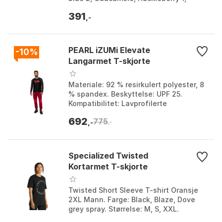
Huckleberry 2, Pale / lime, Warm
391
cement. Størrelse: ...
,-
PEARL iZUMi Elevate
-10%
Langarmet T-skjorte
Materiale: 92 % resirkulert polyester, 8
% spandex. Beskyttelse: UPF 25.
Kompatibilitet: Lavprofilerte
albuebeskyttere. Klimapåvirkning:
692
775
Pedal to Zero™ Program....
,-
,-
Specialized Twisted
Kortarmet T-skjorte
Twisted Short Sleeve T-shirt Oransje
2XL Mann. Farge: Black, Blaze, Dove
grey spray. Størrelse: M, S, XXL.