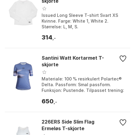
skjorte
Issued Long Sleeve T-shirt Svart XS
Kvinne. Farge: White 1, White 2.
Størrelse: L, M, S.
314
,-
Santini Watt Kortarmet T-
skjorte
Materiale: 100 % resirkulert Polartec®
Delta. Passform: Smal passform.
Funksjon: Pustende. Tilpasset trening:
Innendørstrening. Farge: Royal.
650
Størrelse: L, M, S...
,-
226ERS Side Slim Flag
Ermeløs T-skjorte