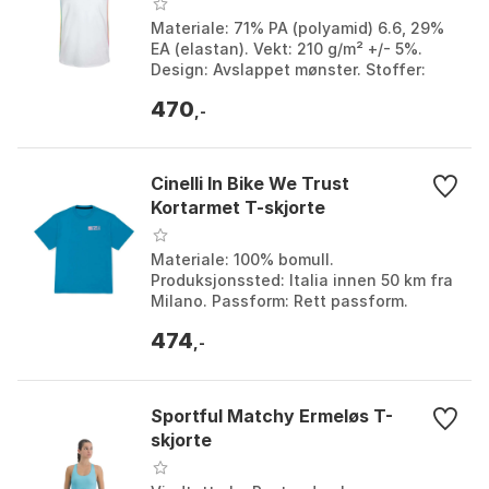
Materiale: 71% PA (polyamid) 6.6, 29%
EA (elastan). Vekt: 210 g/m² +/- 5%.
Design: Avslappet mønster. Stoffer:
Ryggen med åpen celle, front toveis
470
stretchstoff....
,-
Cinelli In Bike We Trust
Kortarmet T-skjorte
Materiale: 100% bomull.
Produksjonssted: Italia innen 50 km fra
Milano. Passform: Rett passform.
Grafikk: Skjermtrykte. Farge: Sky blue.
474
Størrelse: M.
,-
Sportful Matchy Ermeløs T-
skjorte