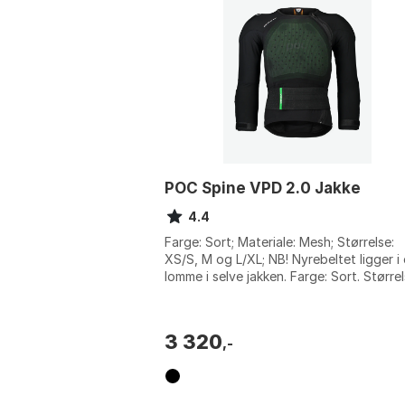
POC Spine VPD 2.0 Jakke
4.4
Farge: Sort; Materiale: Mesh; Størrelse:
XS/S, M og L/XL; NB! Nyrebeltet ligger i
lomme i selve jakken. Farge: Sort. Størrel
L/XL, M, XS/S.
3 320
,-