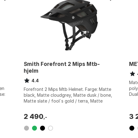
Smith Forefront 2 Mips Mtb-
ME
hjelm
4.4
Mate
 en
poly
Forefront 2 Mips Mtb Helmet. Farge: Matte
se:
Dual
black, Matte cloudgrey, Matte dusk / bone,
Syst
Matte slate / fool´s gold / terra, Matte
Farg
spruce safari, Matte trail camo, M...
2 490
3 
,-