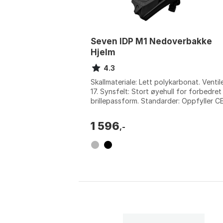
Seven IDP M1 Nedoverbakke
Hjelm
4.3
Skallmateriale: Lett polykarbonat. Ventile
17. Synsfelt: Stort øyehull for forbedret
brillepassform. Standarder: Oppfyller CE
CPSC og AS. Farge: Black, Grey ...
1 596
,-