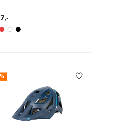
07
,-
9%