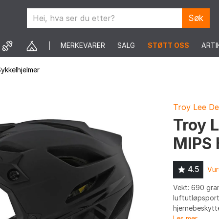
Søk
MERKEVARER
SALG
STØTT OSS
ARTI
ykkelhjelmer
Troy Lee De
Troy 
MIPS 
4.5
Vur
Vekt: 690 gram
luftutløpspor
hjernebeskytt
Les mer