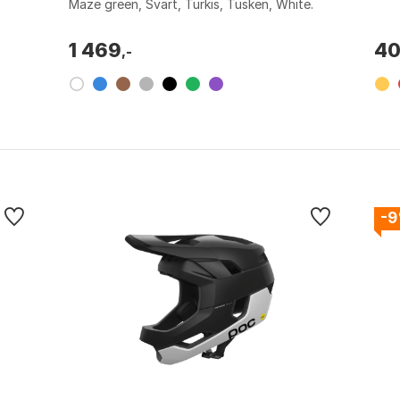
Maze green, Svart, Turkis, Tusken, White.
Størrelse: 53-56cm, 56-59cm, 59-61cm, L...
1 469
4
,-
-