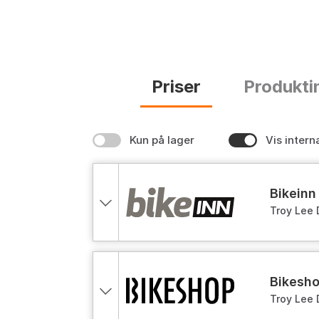
Priser
Produkti
Kun på lager
Vis intern
bikeinn
Troy Lee 
bikesh
Troy Lee 