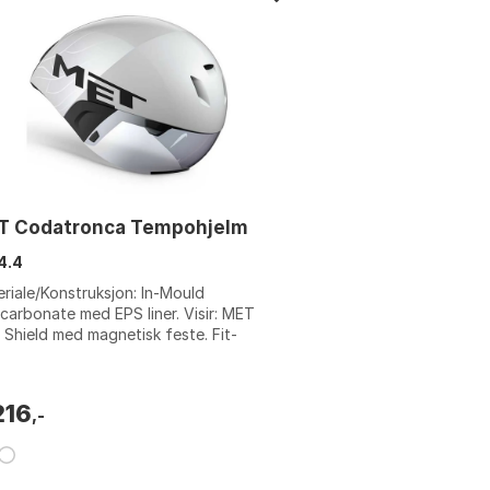
T Codatronca Tempohjelm
4.4
riale/Konstruksjon: In-Mould
carbonate med EPS liner. Visir: MET
 Shield med magnetisk feste. Fit-
em: Safe-T Orbital. Ventilasjonshull: 4.
e...
216
,-