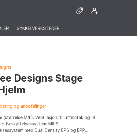
KLER
SYKKELVERKSTEDER
signs
Lee Designs Stage
Hjelm
dering og anbefalinger
 (størrelse M/L). Ventilasjon: 11 luftinntak og 14
ter. Beskyttelsessystem: MIPS
elsessystem med Dual Density EPS og EPP...