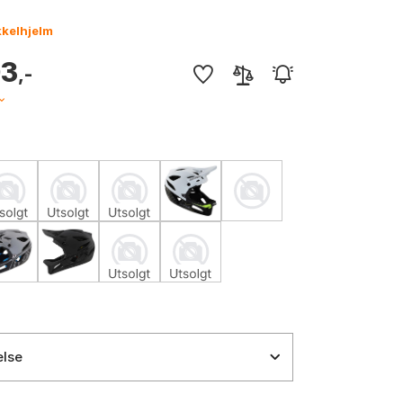
kkelhjelm
03
,-
else