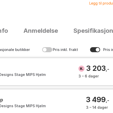
Legg til prod
nfo
Anmeldelse
Spesifikasjo
asjonale butikker
Pris inkl. frakt
Pris i
3 203
,-
Designs Stage MIPS Hjelm
3 – 6 dager
3 499
op
,-
Designs Stage MIPS Hjelm
3 – 14 dager