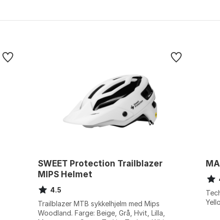
SWEET Protection Trailblazer
MA
MIPS Helmet
4.5
Tech
Yell
Trailblazer MTB sykkelhjelm med Mips
Woodland. Farge: Beige, Grå, Hvit, Lilla,