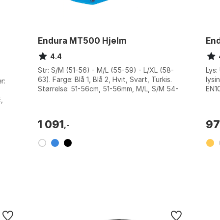
Endura MT500 Hjelm
End
4.4
Str: S/M (51-56) - M/L (55-59) - L/XL (58-
Lys:
63). Farge: Blå 1, Blå 2, Hvit, Svart, Turkis.
lysi
r:
Størrelse: 51-56cm, 51-56mm, M/L, S/M 54-
EN10
58cm.
Enhå
,
1 091
9
,-