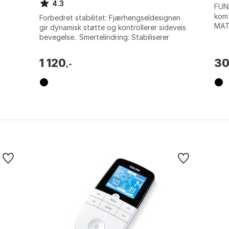
4.3
FUN
kom
Forbedret stabilitet: Fjærhengseldesignen
MAT
gir dynamisk støtte og kontrollerer sideveis
pus
bevegelse.. Smertelindring: Stabiliserer
desig
kneleddet og begrenser uønskede ...
1 120
3
,-