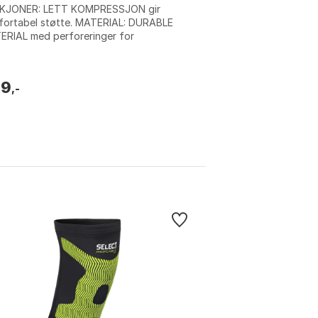
KJONER: LETT KOMPRESSJON gir
fortabel støtte. MATERIAL: DURABLE
ERIAL med perforeringer for
teevne. DESIGN: ENKEL TREKK PÅ
n. Dri fit: ja. Farg...
09
,-