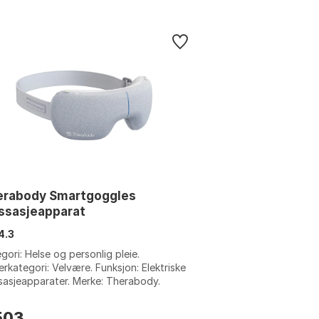
erabody Smartgoggles
ssasjeapparat
4.3
gori: Helse og personlig pleie.
rkategori: Velvære. Funksjon: Elektriske
asjeapparater. Merke: Therabody.
e: Grey. Størrelse: One Size.
503
,-