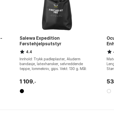
-
Salewa Expedition
Oc
Førstehjelpsutstyr
En
4.4
Innhold: Trykk padleplaster, Aluderm
Mate
bandasje, latexhansker, selvreddende
Leng
teppe, lommekniv, gips. Vekt: 130 g. Mål:
Stør
11x9,5x4 cm. Bruksområde: Designet for
ekspe...
1 109
5
,-