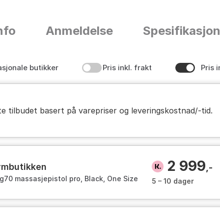
nfo
Anmeldelse
Spesifikasjo
asjonale butikker
Pris inkl. frakt
Pris i
te tilbudet basert på varepriser og leveringskostnad/-tid.
2 999
ymbutikken
,-
g70 massasjepistol pro, Black, One Size
5 – 10 dager