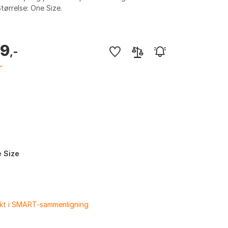
Størrelse: One Size.
99
,-
 Size
ukt i SMART-sammenligning