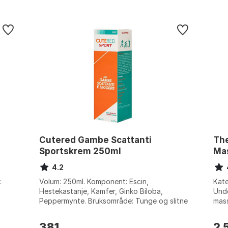
Cutered Gambe Scattanti
Th
Sportskrem 250ml
Ma
4.2
:
Volum: 250ml. Komponent: Escin,
Kate
Hestekastanje, Kamfer, Ginko Biloba,
Unde
Peppermynte. Bruksområde: Tunge og slitne
mass
ben, åreknuter, venøs insuffisiens.
Farg
Forfriskende ...
381
2 
,-