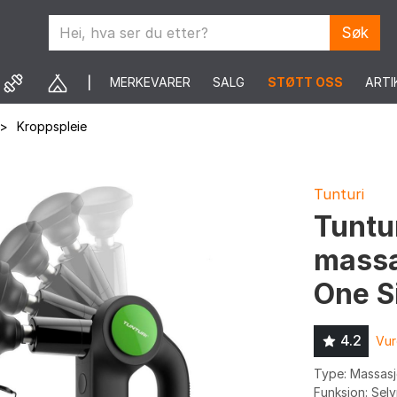
Søk
MERKEVARER
SALG
STØTT OSS
ARTI
>
Kroppspleie
Tunturi
Tuntu
massa
One S
4.2
Vur
Type: Massasje
Funksjon: Sel