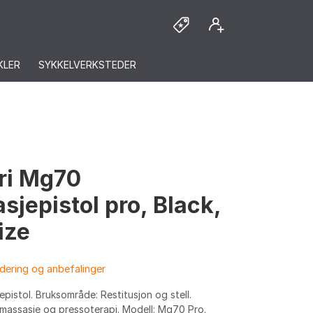
KLER
SYKKELVERKSTEDER
ri Mg70
sjepistol pro, Black,
ize
dering og anbefalinger
pistol. Bruksområde: Restitusjon og stell.
vmassasje og pressoterapi. Modell: Mg70 Pro.