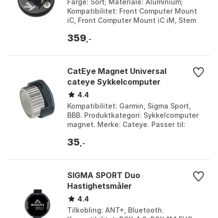
Farge: Sort; Materiale: Aluminium;
Kompatibilitet: Front Computer Mount
iC, Front Computer Mount iC iM, Stem
RR iC Computer Mount; Vekt: 13 gram.
359
Farge: Black. ...
,-
CatEye Magnet Universal
cateye Sykkelcomputer
4.4
Kompatibilitet: Garmin, Sigma Sport,
BBB. Produktkategori: Sykkelcomputer
magnet. Merke: Cateye. Passer til:
Universell bruk.
35
,-
SIGMA SPORT Duo
Hastighetsmåler
4.4
Tilkobling: ANT+, Bluetooth.