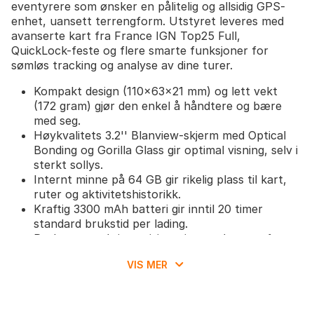
eventyrere som ønsker en pålitelig og allsidig GPS-
enhet, uansett terrengform. Utstyret leveres med
avanserte kart fra France IGN Top25 Full,
QuickLock-feste og flere smarte funksjoner for
sømløs tracking og analyse av dine turer.
Kompakt design (110x63x21 mm) og lett vekt
(172 gram) gjør den enkel å håndtere og bære
med seg.
Høykvalitets 3.2'' Blanview-skjerm med Optical
Bonding og Gorilla Glass gir optimal visning, selv i
sterkt sollys.
Internt minne på 64 GB gir rikelig plass til kart,
ruter og aktivitetshistorikk.
Kraftig 3300 mAh batteri gir inntil 20 timer
standard brukstid per lading.
Rask og nøyaktig posisjonering med støtte for
GPS, Galileo, Glonass, BeiDou og SBAS-EGNOS.
VIS MER
Innebygde sensorer som lyssensor, barometer,
digitalt kompass og akselerometer gir nøyaktig
data under alle forhold.
Kommuniserer og synkroniserer trådløst med