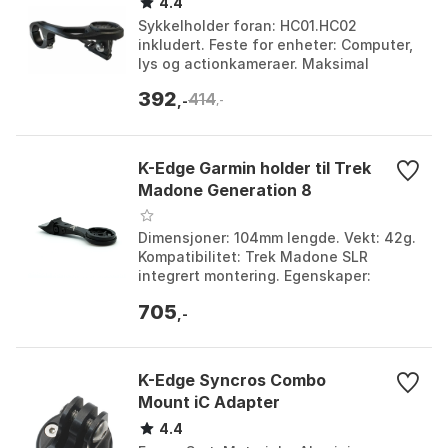
4.4
Sykkelholder foran: HC01.HC02
inkludert. Feste for enheter: Computer,
lys og actionkameraer. Maksimal
belastning: 1 kilogram. Passer styre:
392
414
Ø25.4 & Ø31.8 mm. Fa...
,-
,-
K-Edge Garmin holder til Trek
Madone Generation 8
Dimensjoner: 104mm lengde. Vekt: 42g.
Kompatibilitet: Trek Madone SLR
integrert montering. Egenskaper:
Justerbar vinkel. Farge: Black.
705
Størrelse: One Size.
,-
K-Edge Syncros Combo
Mount iC Adapter
4.4