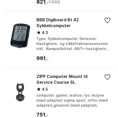
821
1 003
Størrelse: O...
,-
,-
BBB Digiboard Bt 42
Sykkelcomputer
4.3
Type: Sykkelcomputer. Sensorer:
Hastighets- og tråkkfrekvenssensorer
inkl.. Kompatibilitet: ANT+ hastighets-,
tråkkfrekvens- og pulssensorer.
991
Egenskaper: Vannte...
,-
ZIPP Computer Mount til
Service Course SL
4.5
computer: gamin, wahoo; lys: lezyne
(med adapter) sigma sport, infini (med
adapter),gloworm (med adapter),
bontrager (med adapter), niterider
751
lumina series (med...
,-