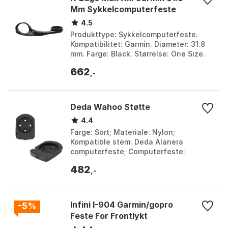
Mm Sykkelcomputerfeste
4.5
Produkttype: Sykkelcomputerfeste.
Kompatibilitet: Garmin. Diameter: 31.8
mm. Farge: Black. Størrelse: One Size.
662
,-
Deda Wahoo Støtte
4.4
Farge: Sort; Materiale: Nylon;
Kompatible stem: Deda Alanera
computerfeste; Computerfeste:
Wahoo. Farge: Black. Størrelse: One
482
Size.
,-
Infini I-904 Garmin/gopro
-5%
Feste For Frontlykt