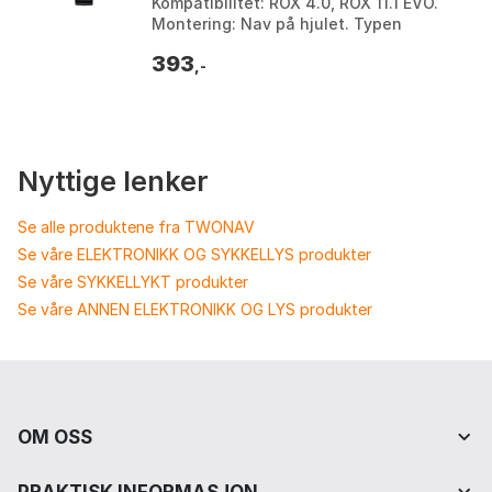
Kompatibilitet: ROX 4.0, ROX 11.1 EVO.
Montering: Nav på hjulet. Typen
sensor: Magnetløs hastighetssensor.
393
Farge: Black. Størrelse:...
,-
Nyttige lenker
Se alle produktene fra TWONAV
Se våre ELEKTRONIKK OG SYKKELLYS produkter
Se våre SYKKELLYKT produkter
Se våre ANNEN ELEKTRONIKK OG LYS produkter
OM OSS