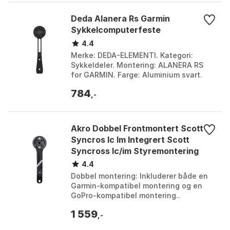
Deda Alanera Rs Garmin
Sykkelcomputerfeste
4.4
Merke: DEDA-ELEMENTI. Kategori:
Sykkeldeler. Montering: ALANERA RS
for GARMIN. Farge: Aluminium svart.
Farge: Black. Størrelse: One Size.
784
,-
Akro Dobbel Frontmontert Scott
Syncros Ic Im Integrert Scott
Syncross Ic/im Styremontering
For Sykling
4.4
Dobbel montering: Inkluderer både en
Garmin-kompatibel montering og en
GoPro-kompatibel montering..
Kompatibel med: alle merker (Garmin,
1 559
Wahoo, Bryton).. Materi...
,-