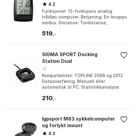
4.2
Funksjoner: 13-funksjons analog
trådløs computer. Betjening: En-knapps
modus. Distanse: Turdistanse,
Sykkeltid. Hastighet: Gjeldende, Maks,
519
Gjennomsnitt. Farge:...
,-
SIGMA SPORT Docking
Station Dual
Kompatibilitet: TOPLINE 2009 og 2012.
Dataoverføring: Manuell eller
automatisk til PC. Statistikkanalyse:
Omfattende analyse av trening og
210
turdata. Lagrede turer: Mulighet for å
,-
lagre og filtrere turer.
Igpsport M83 sykkelcomputer
og forlykt mount
4.3