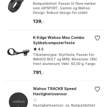
Kompatibilitet: Passer til flere merker
som iGPSPORT, Garmin og Wahoo.
Design: Robust design for stabil
montering. Materiale:
139
Lettvektsmateriale for enkel
,-
installasjon. Bruk: Sikrer sikker
montering av sykkelcomputer og
frontlykt.
K-Edge Wahoo Max Combo
Sykkelcomputerfeste
4.5
Tilbehørstype: Styrfeste; Passer for:
WAHOO BOLT og MINI; Materiale: CNC
frest aluminium; Vekt: 63,00 g. Farge:
Black anodize. Størrelse: 31.8mm.
791
,-
Wahoo TRACKR Speed
Hastighetssensor
Hastighetssensor: Ja. Kompatibilitet: