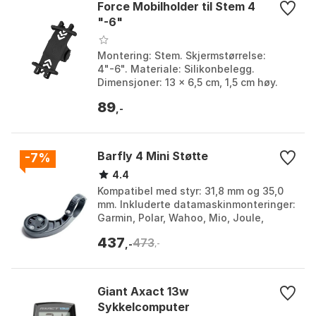
Force Mobilholder til Stem 4
"-6"
sertifiseringer
MIL-STD-810; IP67
inkludert tilbehør
QuickLock styre-/potensfeste; USB-
Montering: Stem. Skjermstørrelse:
A–USB-C-kabel; 6 mnd TwoNav PRO;
4"-6". Materiale: Silikonbelegg.
TwoNav-app; Link-app; GO Cloud; 6
Dimensjoner: 13 x 6,5 cm, 1,5 cm høy.
mnd SeeMe; topografisk kart: Francia
89
,-
Topo Full
Barfly 4 Mini Støtte
-7%
4.4
Kompatibel med styr: 31,8 mm og 35,0
mm. Inkluderte datamaskinmonteringer:
Garmin, Polar, Wahoo, Mio, Joule,
Cateye, Bryton. Ekstra funksjoner:
437
473
GoPro-base, Lysf...
,-
,-
Giant Axact 13w
Sykkelcomputer