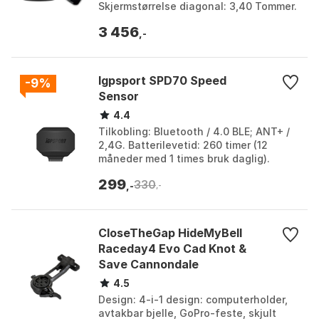
Skjermstørrelse diagonal: 3,40 Tommer.
Farge: Black. Størrelse: One Size.
3 456
,-
Igpsport SPD70 Speed
-9%
Sensor
4.4
Tilkobling: Bluetooth / 4.0 BLE; ANT+ /
2,4G. Batterilevetid: 260 timer (12
måneder med 1 times bruk daglig).
Vanntett: IPX7. Farge: Svart. Farge:
299
330
Black. Større...
,-
,-
CloseTheGap HideMyBell
Raceday4 Evo Cad Knot &
Save Cannondale
4.5
Design: 4-i-1 design: computerholder,
avtakbar bjelle, GoPro-feste, skjult