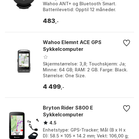
Wahoo ANT+ og Bluetooth Smart.
Batterilevetid: Opptil 12 måneder.
Vanntett: Ja. Farge: Black. Størrelse:
483
One Size.
,-
Wahoo Elemnt ACE GPS
Sykkelcomputer
Skjermstørrelse: 3,8; Touchskjerm: Ja;
Minne: 64 GB; RAM: 2 GB. Farge: Black.
Størrelse: One Size.
4 499
,-
Bryton Rider S800 E
Sykkelcomputer
4.5
Enhetstype: GPS-Tracker; Mål (B x H x
D): 58.5 x 105 x 14.2 mm; Vekt: 106,00 g;