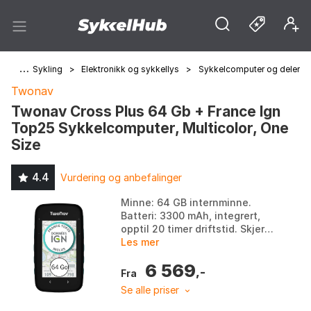
jem
>
Sykling
>
Elektronikk og sykkellys
>
Sykkelcomputer og deler
Twonav
Twonav Cross Plus 64 Gb + France Ign
Top25 Sykkelcomputer, Multicolor, One
Size
4.4
Vurdering og anbefalinger
Minne: 64 GB internminne.
Batteri: 3300 mAh, integrert,
opptil 20 timer driftstid. Skjerm:
3.2'' Blanview med Optical
Les mer
Bonding, Gorilla Glass,
6 569
480x800 piksler. P...
,-
Fra
Se alle priser