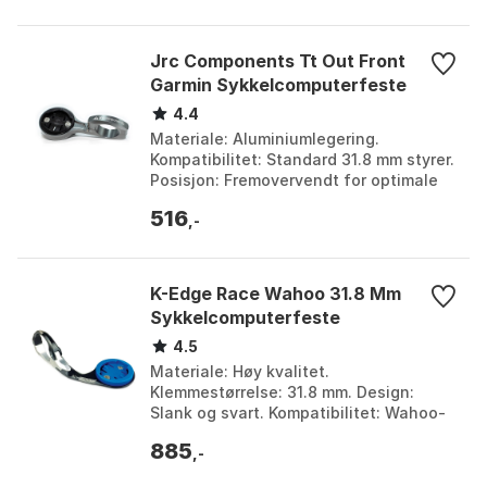
Jrc Components Tt Out Front
Garmin Sykkelcomputerfeste
4.4
Materiale: Aluminiumlegering.
Kompatibilitet: Standard 31.8 mm styrer.
Posisjon: Fremovervendt for optimale
synsvinkler. Bruk: Temposykler og
516
triatlon-sykler. F...
,-
K-Edge Race Wahoo 31.8 Mm
Sykkelcomputerfeste
4.5
Materiale: Høy kvalitet.
Klemmestørrelse: 31.8 mm. Design:
Slank og svart. Kompatibilitet: Wahoo-
sykkelcomputere. Farge: Black.
885
Størrelse: One Size.
,-