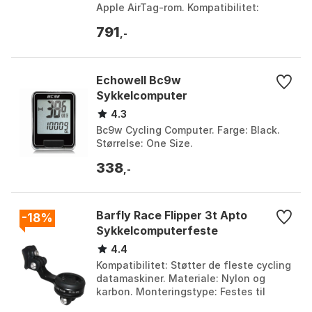
Apple AirTag-rom. Kompatibilitet:
Cannondale Knot og Save cockpits;
791
Garmin, Wahoo, Br...
,-
Echowell Bc9w
Sykkelcomputer
4.3
Bc9w Cycling Computer. Farge: Black.
Størrelse: One Size.
338
,-
Barfly Race Flipper 3t Apto
-18%
Sykkelcomputerfeste
4.4
Kompatibilitet: Støtter de fleste cycling
datamaskiner. Materiale: Nylon og
karbon. Monteringstype: Festes til
styret. Vekt: 25 gram. Farge: Black.