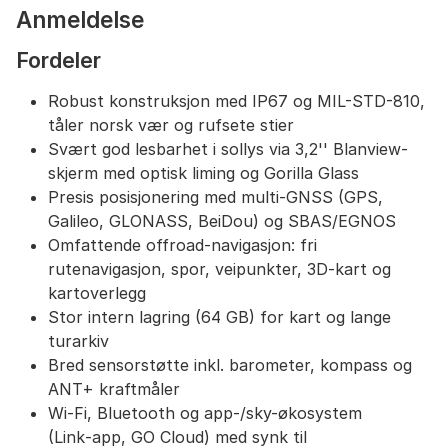
Anmeldelse
Bluetooth Dual og Wi-Fi 5G.
Leveres med QuickLock-feste, USB-USB C-kabel,
Fordeler
6 måneder SeeMe, TwoNav Premium App,
personlig plass i GO Cloud og 6 måneders
Robust konstruksjon med IP67 og MIL-STD-810,
TwoNav PRO abonnement.
Kompatibel med Strava, Komoot, TrainingPeaks,
tåler norsk vær og rufsete stier
Google Drive, Dropbox for enkel deling og
Svært god lesbarhet i sollys via 3,2'' Blanview-
synkronisering av aktivitetsdata.
skjerm med optisk liming og Gorilla Glass
Presis posisjonering med multi-GNSS (GPS,
Galileo, GLONASS, BeiDou) og SBAS/EGNOS
Omfattende offroad-navigasjon: fri
rutenavigasjon, spor, veipunkter, 3D-kart og
kartoverlegg
Stor intern lagring (64 GB) for kart og lange
turarkiv
Bred sensorstøtte inkl. barometer, kompass og
ANT+ kraftmåler
Wi‑Fi, Bluetooth og app-/sky-økosystem
(Link‑app, GO Cloud) med synk til