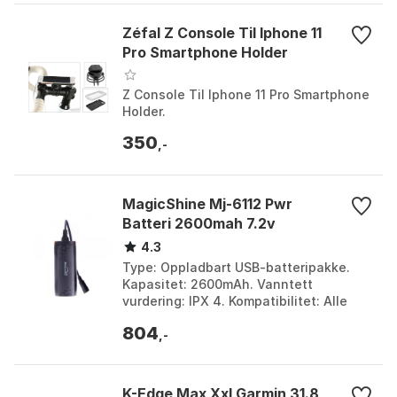
Zéfal Z Console Til Iphone 11
Pro Smartphone Holder
Z Console Til Iphone 11 Pro Smartphone
Holder.
350
,-
MagicShine Mj-6112 Pwr
Batteri 2600mah 7.2v
4.3
Type: Oppladbart USB-batteripakke.
Kapasitet: 2600mAh. Vanntett
vurdering: IPX 4. Kompatibilitet: Alle
Magicshine-lys med matchende runde
804
plugger. Farge: Black....
,-
K-Edge Max Xxl Garmin 31.8