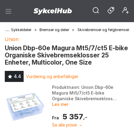
ng
>
Sykkeldeler
>
Bremser og deler
>
Skivebremser og felgbremser
Union
Union Dbp-60e Magura Mt5/7/ct5 E-bike
Organiske Skivebremseklosser 25
Enheter, Multicolor, One Size
4.4
Vurdering og anbefalinger
Produktnavn: Union Dbp-60e
Magura Mt5/7/ct5 E-bike
Organiske Skivebremseklosser.
Kompatibilitet: Magura Mt5,
Les mer
Mt7, Ct5 E-bike. Materiale:
5 357
Organiske bremseklosser...
,-
Fra
Se alle priser