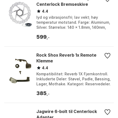
Centerlock Bremseskive
4.4
lyd og vibrasjonsfri; lav vekt; høy
temperatur motstand. Farge: Aluminum,
Silver. Størrelse: 140 x 1.8mm, 140mm,
160 x 1.8mm, 160mm, 180 x 1.8mm.
599
,-
Rock Shox Reverb 1x Remote
Klemme
4.4
Kompatibilitet: Reverb 1X Fjernkontroll.
Inkluderte Deler: Støvel, Padle, Bøssing,
Lager, Mothake. Kategori: Reservedeler.
Type: Håndtaksklemme. Farge: Black.
385
S...
,-
Jagwire 6-bolt til Centerlock
Adapter