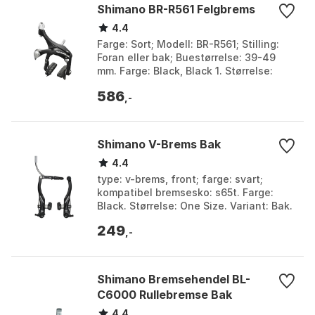
Shimano BR-R561 Felgbrems
4.4
Farge: Sort; Modell: BR-R561; Stilling:
Foran eller bak; Buestørrelse: 39-49
mm. Farge: Black, Black 1. Størrelse:
One Size.
586
,-
Shimano V-Brems Bak
4.4
type: v-brems, front; farge: svart;
kompatibel bremsesko: s65t. Farge:
Black. Størrelse: One Size. Variant: Bak.
249
,-
Shimano Bremsehendel BL-
C6000 Rullebremse Bak
4.4