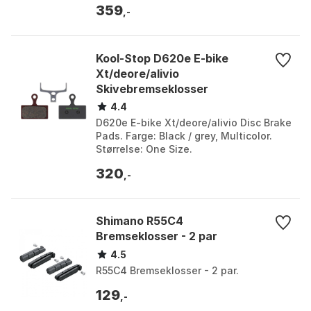
359
elsykler:...
,-
Kool-Stop D620e E-bike
Xt/deore/alivio
Skivebremseklosser
4.4
D620e E-bike Xt/deore/alivio Disc Brake
Pads. Farge: Black / grey, Multicolor.
Størrelse: One Size.
320
,-
Shimano R55C4
Bremseklosser - 2 par
4.5
R55C4 Bremseklosser - 2 par.
129
,-