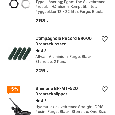
Type: Låsering; Egnet for: Skivebrems;
Produkt: Håndsøm; Kompatibilitet:
Ryggsekker 12 - 22 liter. Farge: Black.
Størrelse: One Size.
298
,-
Campagnolo Record BR600
Bremseklosser
4.3
Allvær; Aluminium. Farge: Black.
Størrelse: 2 Pars.
229
,-
Shimano BR-MT-520
-5%
Bremsekalipper
4.5
Hydraulisk skivebrems; Straight; D01S
Resin. Farge: Black. Størrelse: One Size.