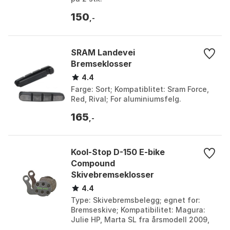
150
,-
SRAM Landevei
Bremseklosser
4.4
Farge: Sort; Kompatiblitet: Sram Force,
Red, Rival; For aluminiumsfelg.
165
,-
Kool-Stop D-150 E-bike
Compound
Skivebremseklosser
4.4
Type: Skivebremsbelegg; egnet for:
Bremseskive; Kompatibilitet: Magura:
Julie HP, Marta SL fra årsmodell 2009,
Louise fra årsmodell 2007; Designet for