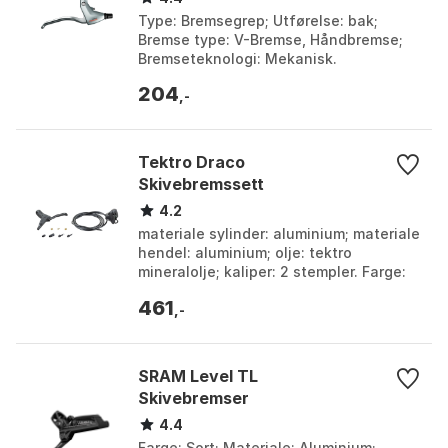
Type: Bremsegrep; Utførelse: bak;
Bremse type: V-Bremse, Håndbremse;
Bremseteknologi: Mekanisk.
204
,-
Tektro Draco
Skivebremssett
4.2
materiale sylinder: aluminium; materiale
hendel: aluminium; olje: tektro
mineralolje; kaliper: 2 stempler. Farge:
Black, Black 1. Størrelse: One Size.
461
,-
SRAM Level TL
Skivebremser
4.4
Farge: Sort; Materiale: Aluminium;