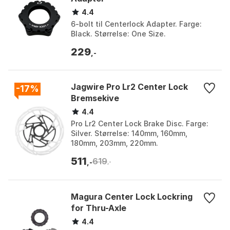
4.4
6-bolt til Centerlock Adapter. Farge:
Black. Størrelse: One Size.
229
,-
Jagwire Pro Lr2 Center Lock
-17%
Bremsekive
4.4
Pro Lr2 Center Lock Brake Disc. Farge:
Silver. Størrelse: 140mm, 160mm,
180mm, 203mm, 220mm.
511
619
,-
,-
Magura Center Lock Lockring
for Thru-Axle
4.4