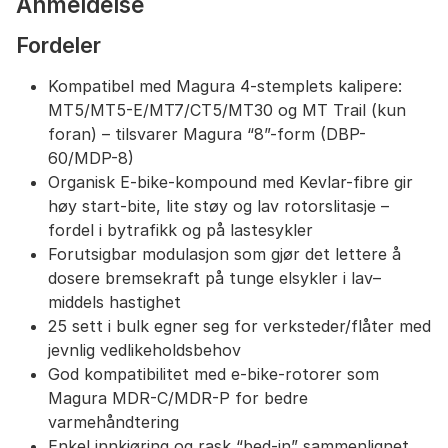
Anmeldelse
Fordeler
Kompatibel med Magura 4-stemplets kalipere:
MT5/MT5-E/MT7/CT5/MT30 og MT Trail (kun
foran) – tilsvarer Magura “8”-form (DBP-
60/MDP-8)
Organisk E-bike-kompound med Kevlar-fibre gir
høy start-bite, lite støy og lav rotorslitasje –
fordel i bytrafikk og på lastesykler
Forutsigbar modulasjon som gjør det lettere å
dosere bremsekraft på tunge elsykler i lav–
middels hastighet
25 sett i bulk egner seg for verksteder/flåter med
jevnlig vedlikeholdsbehov
God kompatibilitet med e-bike-rotorer som
Magura MDR-C/MDR-P for bedre
varmehåndtering
Enkel innkjøring og rask “bed-in” sammenlignet