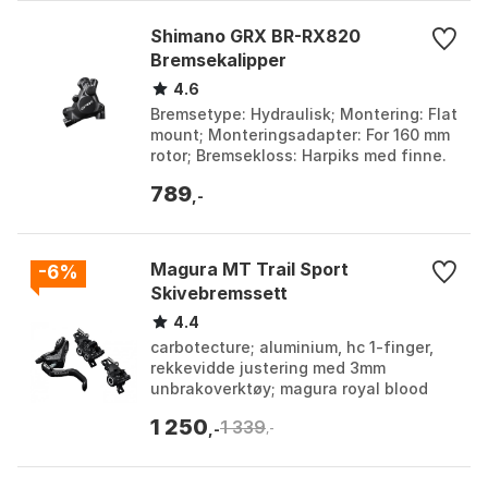
Shimano GRX BR-RX820
Bremsekalipper
4.6
Bremsetype: Hydraulisk; Montering: Flat
mount; Monteringsadapter: For 160 mm
rotor; Bremsekloss: Harpiks med finne.
Farge: Silver, Silver 1. Størrelse: One
789
Size...
,-
Magura MT Trail Sport
-6%
Skivebremssett
4.4
carbotecture; aluminium, hc 1-finger,
rekkevidde justering med 3mm
unbrakoverktøy; magura royal blood
mineralolje; stempler foran, 2 stempler
1 250
1 339
bak. Farge: Black....
,-
,-