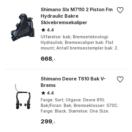
Shimano Slx M7110 2 Piston Fm
Hydraulic Bakre
Skivebremsekaliper
4.4
Utførelse: bak; Bremseteknologi:
Hydraulisk; Bremsecaliper bak: Flat
mount; Antall bremsestempler bak: 2.
Farge: Black. Størrelse: One Size.
668
,-
Shimano Deore T610 Bak V-
Brems
4.4
Farge: Sort; Utgave: Deore 610;
Bak/Foran: Bak; Bremseklosser: S70C.
Farge: Black. Størrelse: One Size.
299
,-