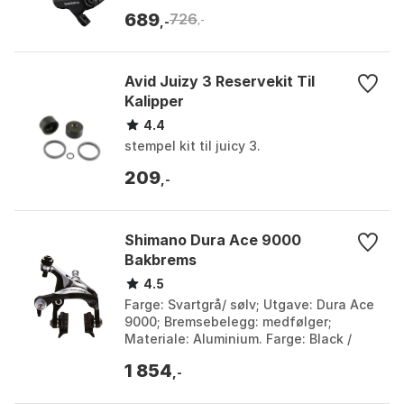
689
726
,-
,-
Avid Juizy 3 Reservekit Til
Kalipper
4.4
stempel kit til juicy 3.
209
,-
Shimano Dura Ace 9000
Bakbrems
4.5
Farge: Svartgrå/ sølv; Utgave: Dura Ace
9000; Bremsebelegg: medfølger;
Materiale: Aluminium. Farge: Black /
silver. Størrelse: One Size.
1 854
,-