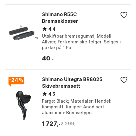
Shimano R55C
Bremseklosser
4.4
Utskiftbar bremsegummi; Modell:
Allvær; For keramiske felger; Selges i
pakke på 1 Par.
40
,-
Shimano Ultegra BR8025
-24%
Skivebremssett
4.5
Farge: Black; Materialer: Hendel:
Kompositt. Kaliper: Anodisert
aluminium; Bremsetype:
Hydrauliskskivebrems; Bremsevæske:
1 727
2 299
Shimano mineralolje. Farge: Black, Bla...
,-
,-