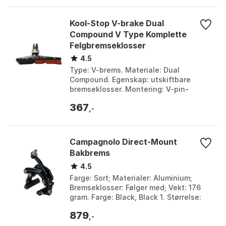
Kool-Stop V-brake Dual
Compound V Type Komplette
Felgbremseklosser
4.5
Type: V-brems. Materiale: Dual
Compound. Egenskap: utskiftbare
bremseklosser. Montering: V-pin-
holder,gjenget kort. Farge: Black /
367
brown. Størrelse: One Size.
,-
Campagnolo Direct-Mount
Bakbrems
4.5
Farge: Sort; Materialer: Aluminium;
Bremseklosser: Følger med; Vekt: 176
gram. Farge: Black, Black 1. Størrelse:
One Size.
879
,-