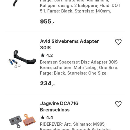
Kalipper design: 2 kalippere; Fluid: DOT
5.1. Farge: Black. Størrelse: 140mm,
160/170/180/200mm.
955
,-
Avid Skivebrems Adapter
30IS
4.2
Bremsen Spacerset Disc Adapter 30IS
Bremsscheiben, Mehrfarbig, One Size.
Farge: Black. Størrelse: One Size.
234
,-
Jagwire DCA716
Bremsekloss
4.4
RIDEREVER: Arc; Shimano: M985;
Bremsebelegg: Sintered; Bakplate: