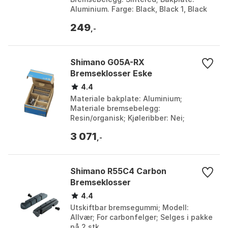
Aluminium. Farge: Black, Black 1, Black
2, Black 3, Black 4, Black 5, Black 6.
249
Størrelse: One S...
,-
Shimano G05A-RX
Bremseklosser Eske
4.4
Materiale bakplate: Aluminium;
Materiale bremsebelegg:
Resin/organisk; Kjøleribber: Nei;
Kompatibilitet: BR-M9000, BR-M9020,
3 071
BR-M987, BR-M985, BR-M8100, BR-
,-
M800...
Shimano R55C4 Carbon
Bremseklosser
4.4
Utskiftbar bremsegummi; Modell:
Allvær; For carbonfelger; Selges i pakke
på 2 stk.