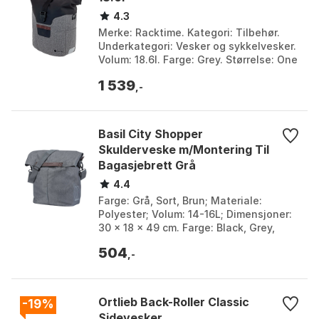
4.3
Merke: Racktime. Kategori: Tilbehør.
Underkategori: Vesker og sykkelvesker.
Volum: 18.6l. Farge: Grey. Størrelse: One
Size.
1 539
,-
Basil City Shopper
Skulderveske m/Montering Til
Bagasjebrett Grå
4.4
Farge: Grå, Sort, Brun; Materiale:
Polyester; Volum: 14-16L; Dimensjoner:
30 x 18 x 49 cm. Farge: Black, Grey,
Moss green. Størrelse: One Size.
504
,-
Ortlieb Back-Roller Classic
-19%
Sidevesker