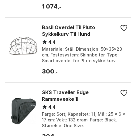
Farge: Matte black. Størrelse: One Size.
1 074
,-
Basil Overdel Til Pluto
Sykkelkurv Til Hund
4.4
Materiale: Stål. Dimensjon: 50x35x23
cm. Festesystem: Skinnbelter. Type:
Smart overdel for Pluto sykkelkurv.
Farge: Black. Størrelse: One Size.
300
,-
SKS Traveller Edge
Rammeveske 1l
4.4
Farge: Sort; Kapasitet: 1 l; Mål: 25 x 6 x
17 cm; Vekt: 132 gram. Farge: Black.
Størrelse: One Size.