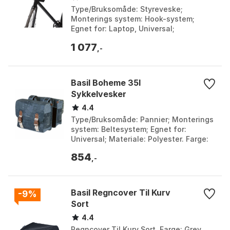
Type/Bruksomåde: Styreveske;
Monterings system: Hook-system;
Egnet for: Laptop, Universal;
Sikkerhetsfunksjoner: Reflekterende
1 077
detaljer. Farge: Black, Willow gr...
,-
Basil Boheme 35l
Sykkelvesker
4.4
Type/Bruksomåde: Pannier; Monterings
system: Beltesystem; Egnet for:
Universal; Materiale: Polyester. Farge:
Black, Blue. Størrelse: One Size.
854
,-
Basil Regncover Til Kurv
-9%
Sort
4.4
Regncover Til Kurv Sort. Farge: Grey.