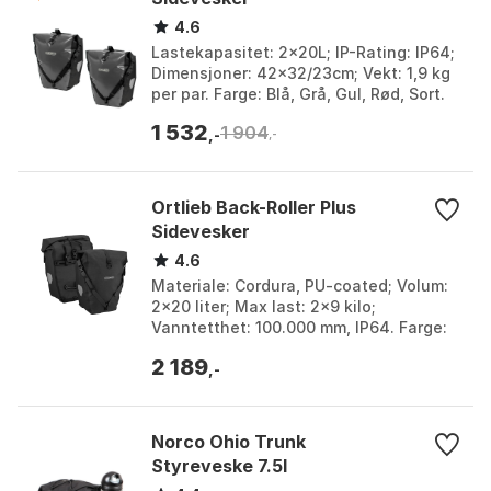
4.6
Lastekapasitet: 2x20L; IP-Rating: IP64;
Dimensjoner: 42x32/23cm; Vekt: 1,9 kg
per par. Farge: Blå, Grå, Gul, Rød, Sort.
1 532
1 904
,-
,-
Ortlieb Back-Roller Plus
Sidevesker
4.6
Materiale: Cordura, PU-coated; Volum:
2x20 liter; Max last: 2x9 kilo;
Vanntetthet: 100.000 mm, IP64. Farge:
Blå, Grønn, Rød, Sort.
2 189
,-
Norco Ohio Trunk
Styreveske 7.5l