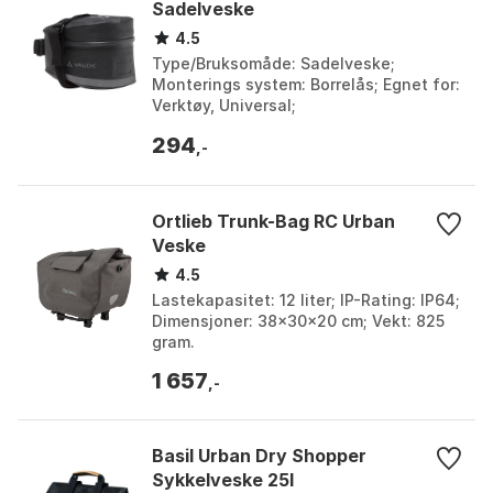
Sadelveske
4.5
Type/Bruksomåde: Sadelveske;
Monterings system: Borrelås; Egnet for:
Verktøy, Universal;
Sikkerhetsfunksjoner: Reflekslogo.
294
Farge: Black. Størrelse: One Size.
,-
Ortlieb Trunk-Bag RC Urban
Veske
4.5
Lastekapasitet: 12 liter; IP-Rating: IP64;
Dimensjoner: 38x30x20 cm; Vekt: 825
gram.
1 657
,-
Basil Urban Dry Shopper
Sykkelveske 25l