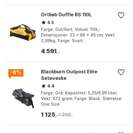
Ortlieb Duffle RS 110L
4.5
Farge: Gul/Sort; Volum: 110L;
Dimensjoner: 33 x 86 x 45 cm; Vekt:
2,99kg. Farge: Svart.
4 591
,-
Blackburn Outpost Elite
-6%
Seteveske
4.4
Farge: Grå; Kapasitet: 5,25/6,95 liter;
Vekt: 572 gram. Farge: Black. Størrelse:
One Size.
1 125
1 208
,-
,-