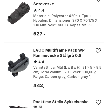
Seteveske
eksisterende enkeltside-løsning på jobbsykler.
4.4
Materiale: Polyester 420d + Tpu +
Hypalon. Dimensjoner: 370 X 70 175 X
130 Mm. Vekt: 400 G. Kapasitet: 5 l.
Farge: Black. Størrelse: One Size.
527
,-
EVOC Multiframe Pack WP
Rammeveske Stålgrå 0,8
4.4
Vanntett: Ja; Mål (L x B x H): 21 x 5 x 9,5
cm; Total volum: 1,20 l; Vekt: 100,00 g.
Farge: Carbon grey, Carbon grey 1,
Steel, Steel 1. Størrelse: One Size.
442
,-
Racktime Stella Sykkelveske
18.6l