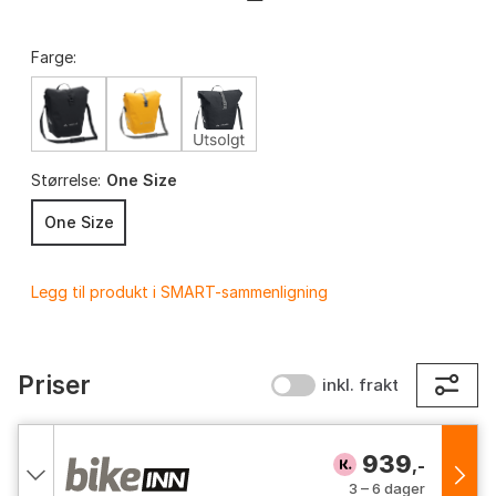
Farge:
Størrelse:
One Size
One Size
Legg til produkt i SMART-sammenligning
Priser
inkl. frakt
939
,-
3 – 6 dager