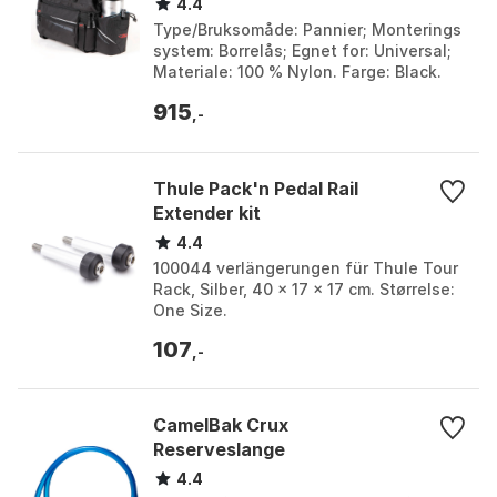
4.4
Type/Bruksomåde: Pannier; Monterings
system: Borrelås; Egnet for: Universal;
Materiale: 100 % Nylon. Farge: Black.
Størrelse: One Size.
915
,-
Thule Pack'n Pedal Rail
Extender kit
4.4
100044 verlängerungen für Thule Tour
Rack, Silber, 40 x 17 x 17 cm. Størrelse:
One Size.
107
,-
CamelBak Crux
Reserveslange
4.4