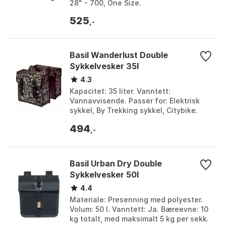
28" - 700, One Size.
525
,-
Basil Wanderlust Double
Sykkelvesker 35l
4.3
Kapacitet: 35 liter. Vanntett:
Vannavvisende. Passer for: Elektrisk
sykkel, By Trekking sykkel, Citybike.
Refleksdetaljer: Økt synlighet i mørket.
494
Farge: Black ...
,-
Basil Urban Dry Double
Sykkelvesker 50l
4.4
Materiale: Presenning med polyester.
Volum: 50 l. Vanntett: Ja. Bæreevne: 10
kg totalt, med maksimalt 5 kg per sekk.