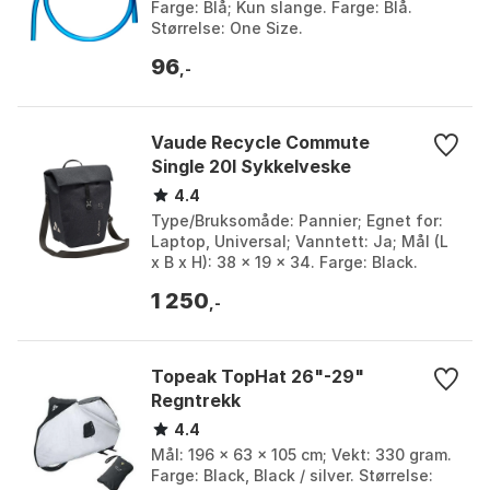
Farge: Blå; Kun slange. Farge: Blå.
Størrelse: One Size.
96
,-
Vaude Recycle Commute
Single 20l Sykkelveske
4.4
Type/Bruksomåde: Pannier; Egnet for:
Laptop, Universal; Vanntett: Ja; Mål (L
x B x H): 38 x 19 x 34. Farge: Black.
Størrelse: One Size.
1 250
,-
Topeak TopHat 26"-29"
Regntrekk
4.4
Mål: 196 x 63 x 105 cm; Vekt: 330 gram.
Farge: Black, Black / silver. Størrelse: