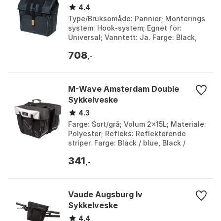
4.4
Type/Bruksomåde: Pannier; Monterings
system: Hook-system; Egnet for:
Universal; Vanntett: Ja. Farge: Black,
Dark grey. Størrelse: One Size.
708
,-
M-Wave Amsterdam Double
Sykkelveske
4.3
Farge: Sort/grå; Volum 2x15L; Materiale:
Polyester; Refleks: Reflekterende
striper. Farge: Black / blue, Black /
green, Black / grey, Black / grey 1, Black
341
/ re...
,-
Vaude Augsburg Iv
Sykkelveske
4.4