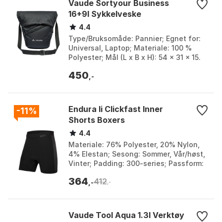
Vaude Sortyour Business
16+9l Sykkelveske
4.4
Type/Bruksomåde: Pannier; Egnet for:
Universal, Laptop; Materiale: 100 %
Polyester; Mål (L x B x H): 54 x 31 x 15.
Farge: Black, Phantom black. Størrelse:
450
One S...
,-
Endura Ii Clickfast Inner
-11%
Shorts Boxers
4.4
Materiale: 76% Polyester, 20% Nylon,
4% Elestan; Sesong: Sommer, Vår/høst,
Vinter; Padding: 300-series; Passform:
Slim-Fit. Farge: Black. Størrelse: L, M, S.
364
412
,-
,-
Vaude Tool Aqua 1.3l Verktøy