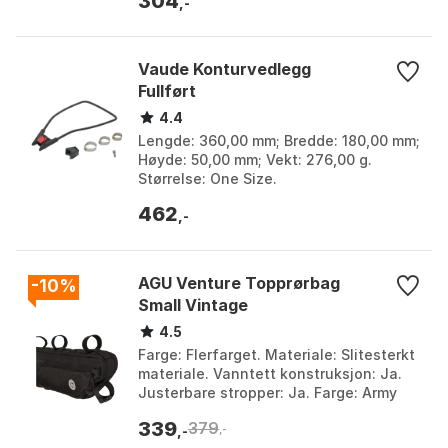
304
,-
Vaude Konturvedlegg
Fullført
4.4
Lengde: 360,00 mm; Bredde: 180,00 mm;
Høyde: 50,00 mm; Vekt: 276,00 g.
Størrelse: One Size.
462
,-
AGU Venture Topprørbag
-10%
Small Vintage
4.5
Farge: Flerfarget. Materiale: Slitesterkt
materiale. Vanntett konstruksjon: Ja.
Justerbare stropper: Ja. Farge: Army
green, Army green 1, Army green 2,
339
379
Black, B...
,-
,-