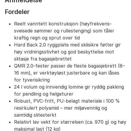
Fordeler
Reelt vanntett konstruksjon (høyfrekvens-
sveisede sømmer og rullestenging) som tåler
kraftig regn og sprut over tid
Hard Back 2.0 ryggplate med sklisikre føtter gir
høy vridningsstivhet og god beskyttelse mot
slitasje fra bagasjebrettet
QMR 2.0-fester passer de fleste bagasjebrett (8–
16 mm), er verktøyløst justerbare og kan låses
for tyverisikring
24 l volum og innvendig lomme gir ryddig pakking
for pendling og helgeturer
Robust, PVC-fritt, PU-belagt materiale i 100 %
resirkulert polyamid – mer miljøvennlig og
samtidig slitesterkt
Relativt lav vekt for størrelsen (ca. 970 g) og høy
maksimal last (12 kg)