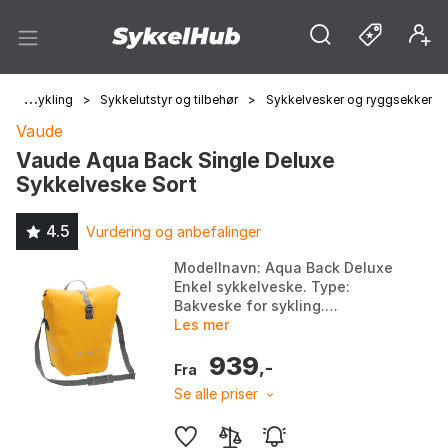
m
>
Sykling
>
Sykkelutstyr og tilbehør
>
Sykkelvesker og ryggsekker
Vaude
Vaude Aqua Back Single Deluxe
Sykkelveske Sort
4.5
Vurdering og anbefalinger
Modellnavn: Aqua Back Deluxe
Enkel sykkelveske. Type:
Bakveske for sykling.
Egenskaper: vanntette
Les mer
sveisede sømmer, moderne
939
design. Produksjonsland:
,-
Fra
Tyskland. Fa...
Se alle priser