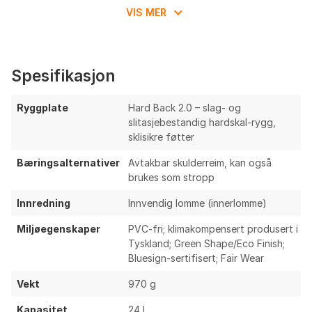
Refleksdetaljer øker synlighet i mørke forhold,
VIS MER
relevant i nordisk høst/vinter
Produsert i Tyskland med dokumenterte miljø- og
arbeidsstandarder (Green Shape, bluesign, Fair
Spesifikasjon
Wear) og 5 års garanti
Ting å vurdere
Ryggplate
Hard Back 2.0 – slag- og
slitasjebestandig hardskal-rygg,
Deluxe-versjonen er normalt litt tyngre enn
sklisikre føtter
enkelte konkurrerende tarpaulinkonstruksjoner i
Bæringsalternativer
Avtakbar skulderreim, kan også
samme volum
brukes som stropp
QMR 2.0 kan oppleves som noe mer «fiddly» å
finjustere enn enkelte hurtigutløsere fra
Innredning
Innvendig lomme (innerlomme)
konkurrenter; kan gi klapring hvis ikke justert
Miljøegenskaper
PVC-fri; klimakompensert produsert i
tett mot rørdiameteren
Tyskland; Green Shape/Eco Finish;
Én stor hovedsekk uten utvendige lommer;
Bluesign-sertifisert; Fair Wear
begrenset småorganisering utover innerlommen
Vekt
970 g
Skulderstropp er funksjonell, men mindre
komfortabel ved lengre bæring til fots
Kapasitet
24 l