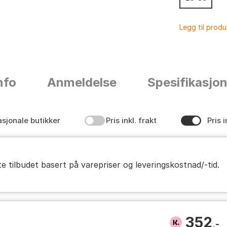
Legg til prod
nfo
Anmeldelse
Spesifikasjo
asjonale butikker
Pris inkl. frakt
Pris i
te tilbudet basert på varepriser og leveringskostnad/-tid.
352
,-