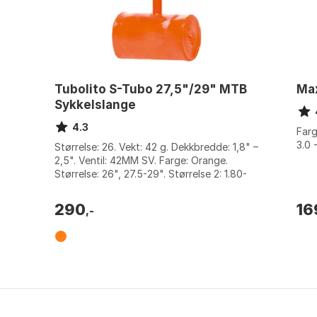
Tubolito S-Tubo 27,5"/29" MTB
Max
Sykkelslange
4.3
:
Farg
3.0 
Størrelse: 26. Vekt: 42 g. Dekkbredde: 1,8" –
2,5". Ventil: 42MM SV. Farge: Orange.
Størrelse: 26", 27.5-29". Størrelse 2: 1.80-
2.50, 2.50-3.00.
290
16
,-