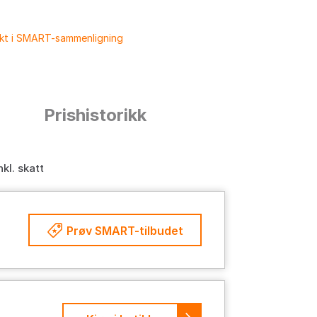
ukt i SMART-sammenligning
n
Prishistorikk
nkl. skatt
Prøv SMART-tilbudet