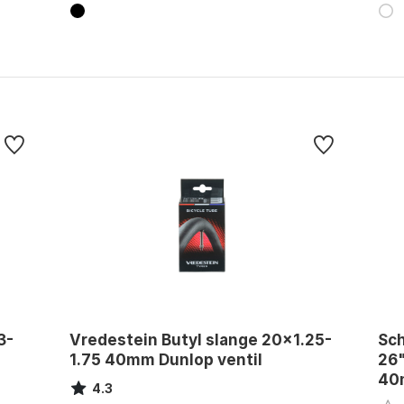
3-
Vredestein Butyl slange 20x1.25-
Sch
1.75 40mm Dunlop ventil
26"
40m
4.3