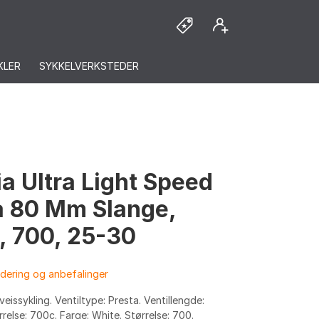
KLER
SYKKELVERKSTEDER
ia Ultra Light Speed
a 80 Mm Slange,
, 700, 25-30
dering og anbefalinger
veissykling. Ventiltype: Presta. Ventillengde:
relse: 700c. Farge: White. Størrelse: 700.