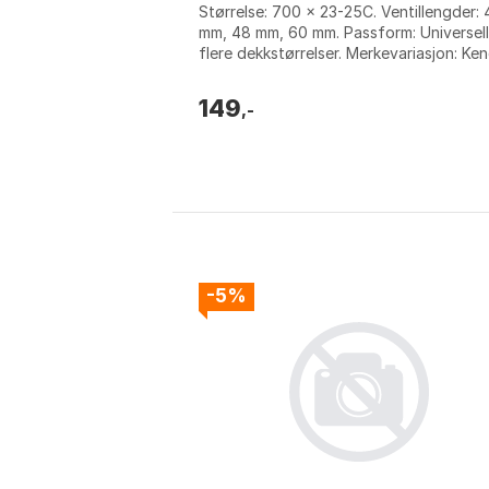
Størrelse: 700 x 23-25C. Ventillengder: 
mm, 48 mm, 60 mm. Passform: Universell
flere dekkstørrelser. Merkevariasjon: Ke
Mitas, Vtech, Chaoyang, Tioga...
149
,-
-5%