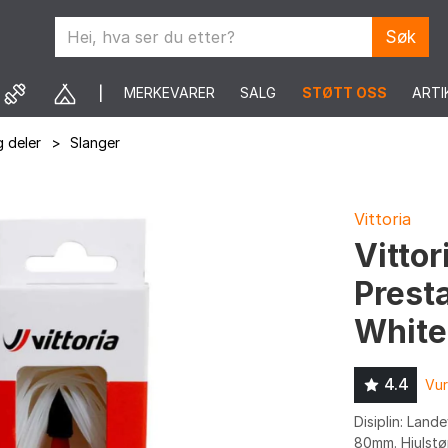
Søk
MERKEVARER
SALG
STØTT OSS
ARTI
 deler
>
Slanger
Vittoria
Vittor
Prest
White
4.4
Vur
Disiplin: Lande
80mm. Hjulstør