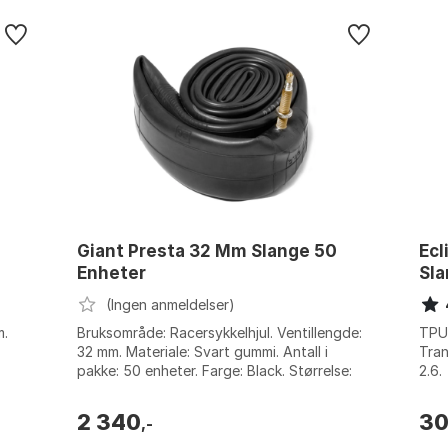
Giant Presta 32 Mm Slange 50
Ecl
Enheter
Sl
(Ingen anmeldelser)
m.
Bruksområde: Racersykkelhjul. Ventillengde:
TPU 
32 mm. Materiale: Svart gummi. Antall i
Tran
pakke: 50 enheter. Farge: Black. Størrelse:
2.6.
26". Størrelse 2: 1.9-2.35.
2 340
3
,-