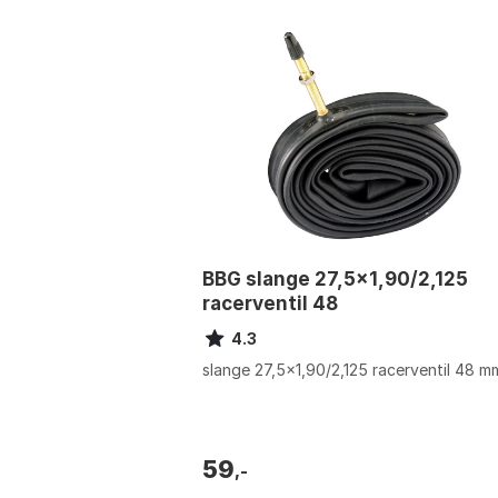
BBG slange 27,5x1,90/2,125
racerventil 48
4.3
slange 27,5x1,90/2,125 racerventil 48 m
59
,-