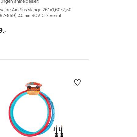
(Ingen anmeldelser)
albe Air Plus slange 26"x1,60-2,50
62-559) 40mm SCV Clik ventil
9
,-