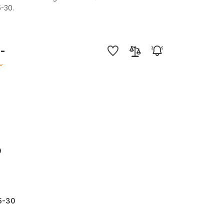
5-30.
,-
0
5-30