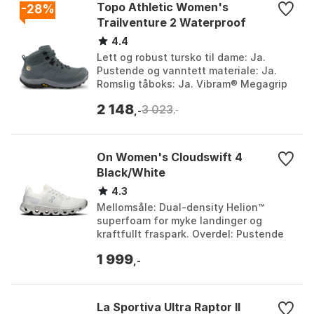
Topo Athletic Women's
-28%
Trailventure 2 Waterproof
4.4
Lett og robust tursko til dame: Ja.
Pustende og vanntett materiale: Ja.
Romslig tåboks: Ja. Vibram® Megagrip
yttersåle: Ja. Farge: Grey/grey,
2 148
3 023
Olive/tan. Størrel...
,-
,-
On Women's Cloudswift 4
Black/White
4.3
Mellomsåle: Dual-density Helion™
superfoam for myke landinger og
kraftfullt fraspark. Overdel: Pustende
enstykkes overdel i strikket materiale
1 999
for økt luftstrøm...
,-
La Sportiva Ultra Raptor II