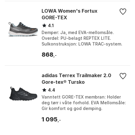
LOWA Women's Fortux
GORE-TEX
4.1
Demper: Ja, med EVA-mellomsåle.
Overdel: PU-belagt REPTEX LITE.
Sulkonstruksjon: LOWA TRAC-system.
Snørelomme: Integrert i pløsen. Farge:
868
Arktis / rose, Black /...
,-
adidas Terrex Trailmaker 2.0
Gore-tex® Tursko
4.4
Vanntett GORE-TEX membran: Holder
deg tørr i våte forhold. EVA Mellomsåle:
Gir komfort og god demping.
Continental™ Gummiyttersåle: Pålitelig
1 095
grep på alle under...
,-