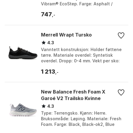
Vibram® EcoStep. Farge: Asphalt /
black, Black, Burlwood, Earth, Earth
747
brown, Eggshel...
,-
Merrell Wrapt Tursko
4.3
Vanntett konstruksjon: Holder føttene
tørre. Materiale overdel: Syntetisk
overdel. Dropp: 0-4 mm. Vekt per sko:
Over 300 g. Farge: Birch, Black / black,
1 213
Black /...
,-
New Balance Fresh Foam X
Garoé V2 Trailsko Kvinne
4.3
Type: Terrengsko. Kjønn: Herre.
Bruksområde: Løping. Materiale: Fresh
Foam. Farge: Black, Black-ok2, Blue
oyster, Castlerock, Deep end, Flat