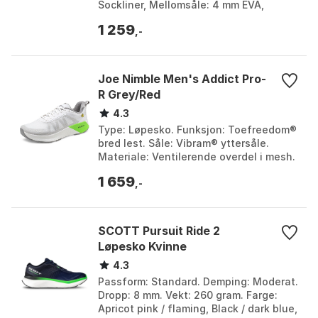
Sockliner, Mellomsåle: 4 mm EVA,
Gummi: 2,5 mm. Overmateriale:
1 259
Polyester Mesh. E...
,-
Joe Nimble Men's Addict Pro-
R Grey/Red
4.3
Type: Løpesko. Funksjon: Toefreedom®
bred lest. Såle: Vibram® yttersåle.
Materiale: Ventilerende overdel i mesh.
Farge: Grey/red, Rust, White, Yellow.
1 659
Størrelse...
,-
SCOTT Pursuit Ride 2
Løpesko Kvinne
4.3
Passform: Standard. Demping: Moderat.
Dropp: 8 mm. Vekt: 260 gram. Farge:
Apricot pink / flaming, Black / dark blue,