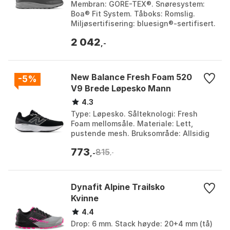
Membran: GORE-TEX®. Snøresystem:
Boa® Fit System. Tåboks: Romslig.
Miljøsertifisering: bluesign®-sertifisert.
Farge: Ash / steelblue, Black / granite,
2 042
Black / m...
,-
New Balance Fresh Foam 520
-5%
V9 Brede Løpesko Mann
4.3
Type: Løpesko. Sålteknologi: Fresh
Foam mellomsåle. Materiale: Lett,
pustende mesh. Bruksområde: Allsidig
og slitesterk. Farge: Black, Black /
773
815
black, Magic blue...
,-
,-
Dynafit Alpine Trailsko
Kvinne
4.4
Drop: 6 mm. Stack høyde: 20+4 mm (tå)