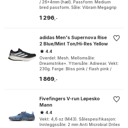
/ 26+4mm (hæl). Passform: Medium
bred passform. Såle: Vibram Megagrip
såle. Farge: Alloy / black out, Army /
1 296
blueberry, Be...
,-
adidas Men's Supernova Rise
2 Blue/Mint Ton/Hi-Res Yellow
4.4
Overdel: Mesh. Mellomsåle:
Dreamstrike+. Yttersåle: Adiwear. Vekt:
230g. Farge: Bliss pink / flash pink /
cloud white, Cblack/zeromt/cblack,
1 869
Cblack/zeromt/crywh...
,-
Fivefingers V-run Løpesko
Mann
4.4
Vekt: 4,6 oz (M43). Sålespesifikasjon:
Innleggssåle: 2 mm Anti Microbial Drilex