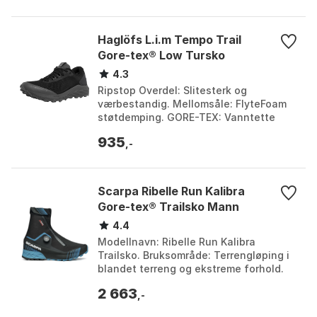
Haglöfs L.i.m Tempo Trail
Gore-tex® Low Tursko
4.3
Ripstop Overdel: Slitesterk og
værbestandig. Mellomsåle: FlyteFoam
støtdemping. GORE-TEX: Vanntette
membraner. Beskyttelse: Tå- og
935
hælforsterkning. Farge: True ...
,-
Scarpa Ribelle Run Kalibra
Gore-tex® Trailsko Mann
4.4
Modellnavn: Ribelle Run Kalibra
Trailsko. Bruksområde: Terrengløping i
blandet terreng og ekstreme forhold.
Spesialfunksjon: Wrap360 Lace System
2 663
med BOA® samarb...
,-