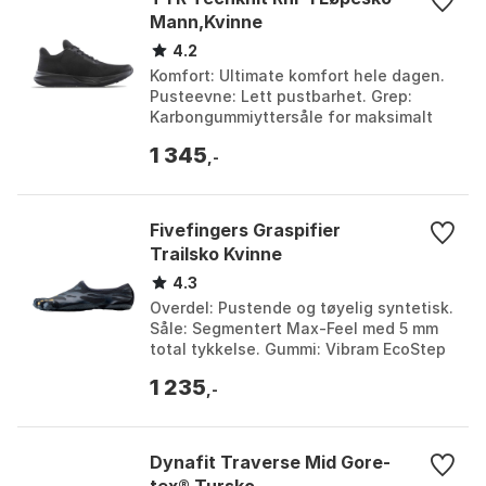
Mann,Kvinne
4.2
Komfort: Ultimate komfort hele dagen.
Pusteevne: Lett pustbarhet. Grep:
Karbongummiyttersåle for maksimalt
grep. Vekt: 9,2 oz. Farge: Black, Black /
1 345
grey, Blue ...
,-
Fivefingers Graspifier
Trailsko Kvinne
4.3
Overdel: Pustende og tøyelig syntetisk.
Såle: Segmentert Max-Feel med 5 mm
total tykkelse. Gummi: Vibram EcoStep
med 30 % resirkulert innhold.
1 235
Bruksområde: Styr...
,-
Dynafit Traverse Mid Gore-
tex® Tursko