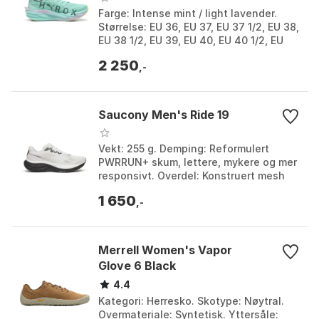
Farge: Intense mint / light lavender.
Størrelse: EU 36, EU 37, EU 37 1/2, EU 38,
EU 38 1/2, EU 39, EU 40, EU 40 1/2, EU
41, EU 42.
2 250
,-
Saucony Men's Ride 19
Vekt: 255 g. Demping: Reformulert
PWRRUN+ skum, lettere, mykere og mer
responsivt. Overdel: Konstruert mesh
med forbedret pusteevne og stretch.
1 650
Bærekraft: Vegan...
,-
Merrell Women's Vapor
Glove 6 Black
4.4
Kategori: Herresko. Skotype: Nøytral.
Overmateriale: Syntetisk. Yttersåle: