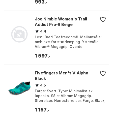
993
taupe, Grey matter,...
,-
Joe Nimble Women's Trail
Addict Pro-R Beige
4.4
Lest: Bred Toefreedom®. Mellomsåle:
nmblaze for støtdemping. Yttersåle:
Vibram® Megagrip. Overdel:
Ventilerende mesh. Farge: Basil, Beige,
1 597
Brown, Green. Størrel...
,-
Fivefingers Men's V-Alpha
Black
4.5
Farge: Svart. Type: Minimalistisk
løpesko. Såle: Vibram Megagrip.
Størrelser: Herrestørrelser. Farge: Black,
Teal / blue. Størrelse: 42, 46, EU 36, EU
1 157
37, EU 38...
,-