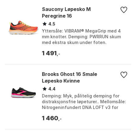
Saucony Løpesko M
Peregrine 16
4.5
Yttersåle: VIBRAM® MegaGrip med 4
mm knotter. Demping: PWRRUN skum
med ekstra skum under foten.
Beskyttelse: Gummi-tåbeskyttelse
1 491
foran. Vekt: 271 g. Farge: Aqua...
,-
Brooks Ghost 16 Smale
Løpesko Kvinne
4.4
Demping: Myk, pålitelig demping for
distraksjonsfrie løpeturer.. Mellomsåle:
Nitrogeninfundert DNA LOFT v3 for
myk, jevn demping.. Overdel: Konstruert
1 460
air mesh-...
,-