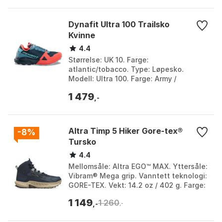
Dynafit Ultra 100 Trailsko
Kvinne
4.4
Størrelse: UK 10. Farge:
atlantic/tobacco. Type: Løpesko.
Modell: Ultra 100. Farge: Army /
blueberry, Atlantic / tobacco, Hot coral /
1 479
blueberry, Jadelite / lich...
,-
Altra Timp 5 Hiker Gore-tex®
-8%
Tursko
4.4
Mellomsåle: Altra EGO™ MAX. Yttersåle:
Vibram® Mega grip. Vanntett teknologi:
GORE-TEX. Vekt: 14.2 oz / 402 g. Farge:
Navy. Størrelse: EU 36.
1 149
1 260
,-
,-