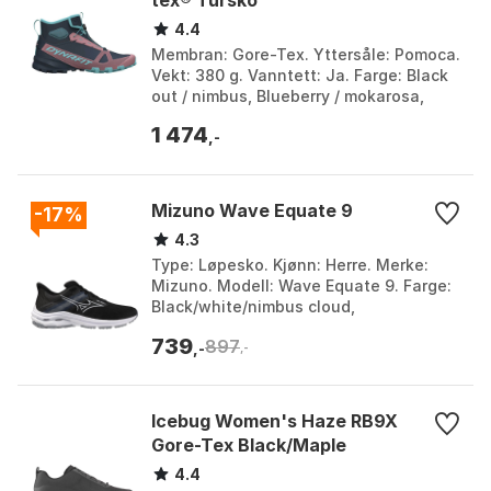
4.4
Membran: Gore-Tex. Yttersåle: Pomoca.
Vekt: 380 g. Vanntett: Ja. Farge: Black
out / nimbus, Blueberry / mokarosa,
Blueberry / rock khaki, Lichen / atlantic
1 474
1, R...
,-
Mizuno Wave Equate 9
-17%
4.3
Type: Løpesko. Kjønn: Herre. Merke:
Mizuno. Modell: Wave Equate 9. Farge:
Black/white/nimbus cloud,
Black/white/vintage indigo 1,
739
897
Black/white/vintage indigo 2, ...
,-
,-
Icebug Women's Haze RB9X
Gore-Tex Black/Maple
4.4