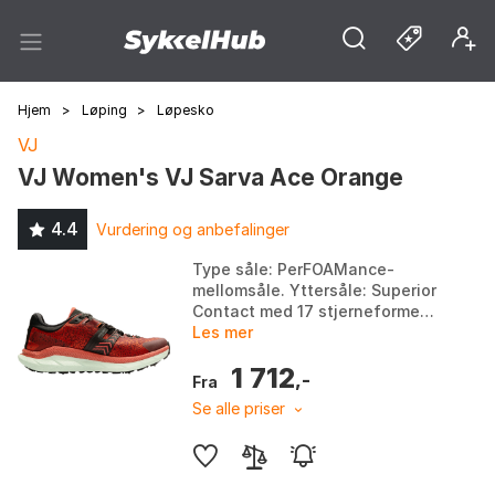
Hjem
>
Løping
>
Løpesko
VJ
VJ Women's VJ Sarva Ace Orange
4.4
Vurdering og anbefalinger
Type såle: PerFOAMance-
mellomsåle. Yttersåle: Superior
Contact med 17 stjerneformede
metallknaster i karbonstål.
Les mer
Overmateriale: Slitesterk,
1 712
vanntett, ett stykke...
,-
Fra
Se alle priser