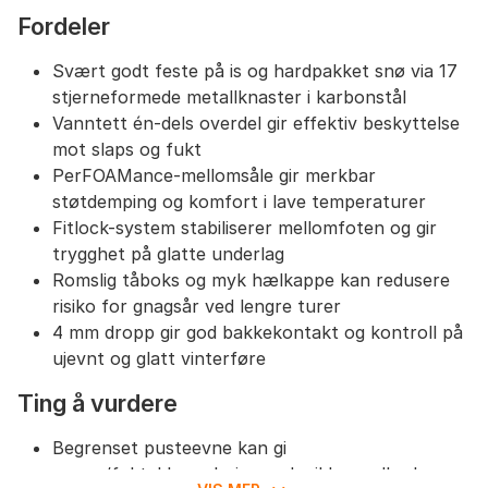
Anbefales å velge din vanlige størrelse for best
Fordeler
mulig resultat.
Den myke hælen bidrar til å forebygge gnagsår,
Svært godt feste på is og hardpakket snø via 17
selv ved lengre løpeturer.
stjerneformede metallknaster i karbonstål
Vanntett én-dels overdel gir effektiv beskyttelse
mot slaps og fukt
PerFOAMance-mellomsåle gir merkbar
støtdemping og komfort i lave temperaturer
Fitlock-system stabiliserer mellomfoten og gir
trygghet på glatte underlag
Romslig tåboks og myk hælkappe kan redusere
risiko for gnagsår ved lengre turer
4 mm dropp gir god bakkekontakt og kontroll på
ujevnt og glatt vinterføre
Ting å vurdere
Begrenset pusteevne kan gi
varme/fuktakkumulering ved mildvær eller høy