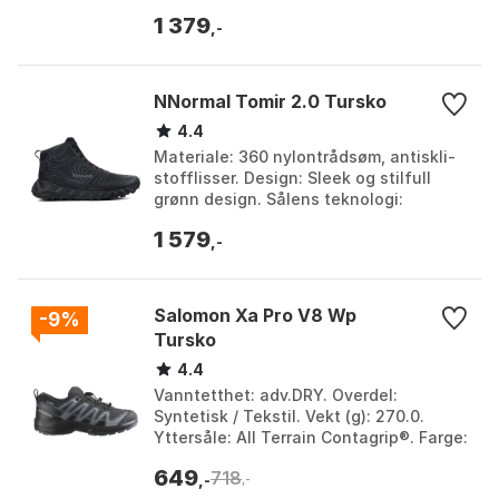
Black / night purple, Cascade blue /
1 379
lake b...
,-
NNormal Tomir 2.0 Tursko
4.4
Materiale: 360 nylontrådsøm, antiskli-
stofflisser. Design: Sleek og stilfull
grønn design. Sålens teknologi:
VIBRAM® Megagrip / Litebase /
1 579
Traction Lug. Demping...
,-
Salomon Xa Pro V8 Wp
-9%
Tursko
4.4
Vanntetthet: adv.DRY. Overdel:
Syntetisk / Tekstil. Vekt (g): 270.0.
Yttersåle: All Terrain Contagrip®. Farge:
Black / gray green / powder giallo, Black
649
718
/ turbu...
,-
,-