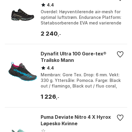
4.4
Overdel: Høyventilerende air-mesh for
optimal luftstrøm. Endurance Platform:
Støtabsorberende EVA med varierende
tykkelse for effektiv støtdemping.
2 240
Stabiliseren...
,-
Dynafit Ultra 100 Gore-tex®
Trailsko Mann
4.4
Membran: Gore Tex. Drop: 6 mm. Vekt:
330 g. Yttersåle: Pomoca. Farge: Black
out / flamingo, Black out / fluo coral,
Lichen / atlantic, Lichen / jadelite,
1 226
Magnet...
,-
Puma Deviate Nitro 4 X Hyrox
Løpesko Kvinne