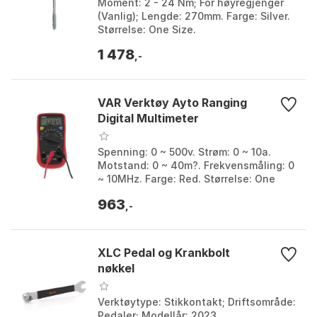
Moment: 2 - 24 Nm; For høyregjenger
(Vanlig); Lengde: 270mm. Farge: Silver.
Størrelse: One Size.
1 478
,-
VAR Verktøy Ayto Ranging
Digital Multimeter
Spenning: 0 ~ 500v. Strøm: 0 ~ 10a.
Motstand: 0 ~ 40m?. Frekvensmåling: 0
~ 10MHz. Farge: Red. Størrelse: One
Size.
963
,-
XLC Pedal og Krankbolt
nøkkel
Verktøytype: Stikkontakt; Driftsområde:
Pedaler; Modellår: 2023.