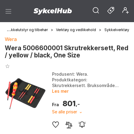
>
Sykkelutstyr og tilbehør
>
Verktøy og vedlikehold
>
Sykkelverktøy
Wera
Wera 5006600001 Skrutrekkersett, Red
/ yellow / black, One Size
Produsent: Wera.
Produktkategori:
Skrutrekkersett. Bruksområde:
Vedlikehold. Type verktøy:
Les mer
Generelle verktøy. Farge: Red /
801
yellow / black. Størrelse: One
,-
Fra
Size.
Se alle priser