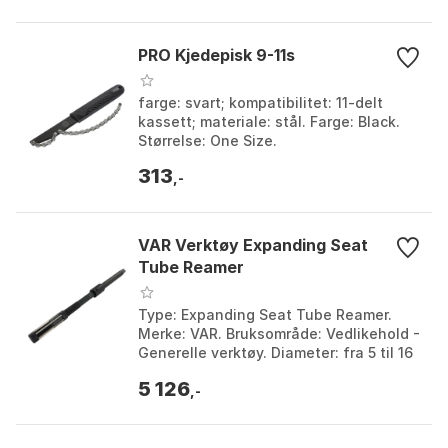
PRO Kjedepisk 9-11s
farge: svart; kompatibilitet: 11-delt
kassett; materiale: stål. Farge: Black.
Størrelse: One Size.
313
,-
VAR Verktøy Expanding Seat
Tube Reamer
Type: Expanding Seat Tube Reamer.
Merke: VAR. Bruksområde: Vedlikehold -
Generelle verktøy. Diameter: fra 5 til 16
mm. Farge: Black. Størrelse: 26-29.5mm,
5 126
29.5-...
,-