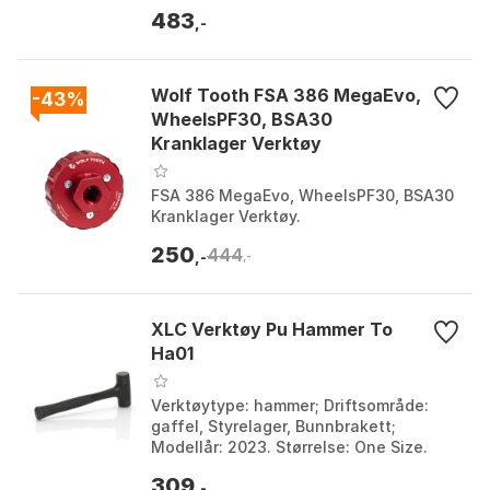
med legeringsspak. Verktøydesign:
483
Kompakt 2x3- design. ...
,-
Wolf Tooth FSA 386 MegaEvo,
-43%
WheelsPF30, BSA30
Kranklager Verktøy
FSA 386 MegaEvo, WheelsPF30, BSA30
Kranklager Verktøy.
250
444
,-
,-
XLC Verktøy Pu Hammer To
Ha01
Verktøytype: hammer; Driftsområde:
gaffel, Styrelager, Bunnbrakett;
Modellår: 2023. Størrelse: One Size.
309
,-