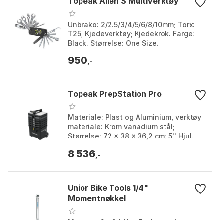
Topeak Alien S Multiverktøy
Unbrako: 2/2.5/3/4/5/6/8/10mm; Torx:
T25; Kjedeverktøy; Kjedekrok. Farge:
Black. Størrelse: One Size.
950
,-
Topeak PrepStation Pro
Materiale: Plast og Aluminium, verktøy
materiale: Krom vanadium stål;
Størrelse: 72 x 38 x 36,2 cm; 5'' Hjul.
Farge: Black. Størrelse: One Size.
8 536
,-
Unior Bike Tools 1/4"
Momentnøkkel