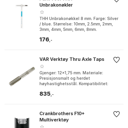
Unbrakonøkler
THH Unbrakonøkkel 8 mm. Farge: Silver
/ blue. Størrelse: 10mm, 2.5mm, 2mm,
3mm, 4mm, 5mm, 6mm, 8mm.
176
,-
VAR Verktøy Thru Axle Taps
Gjenger: 12x1,75 mm. Materiale:
Presisjonsmalt og herdet
høyhastighetsstål. Kompatibilitet:
Montering med DV 04320 og DV 04340.
835
Bruksområde: Kutting av CD 77000...
,-
Crankbrothers F10+
Multiverktøy