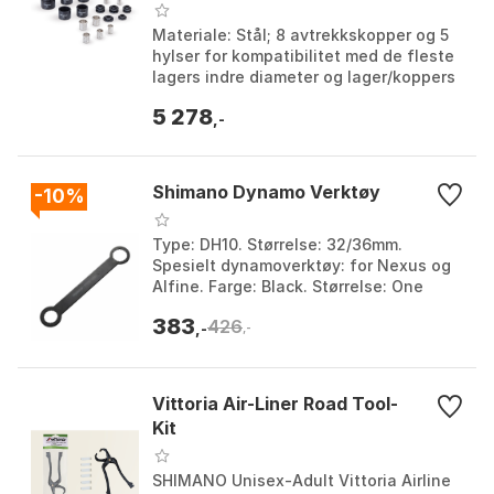
Materiale: Stål; 8 avtrekkskopper og 5
hylser for kompatibilitet med de fleste
lagers indre diameter og lager/koppers
ytre diameter; 8 deler for frittstående
5 278
la...
,-
Shimano Dynamo Verktøy
-10%
Type: DH10. Størrelse: 32/36mm.
Spesielt dynamoverktøy: for Nexus og
Alfine. Farge: Black. Størrelse: One
Size.
383
426
,-
,-
Vittoria Air-Liner Road Tool-
Kit
SHIMANO Unisex-Adult Vittoria Airline