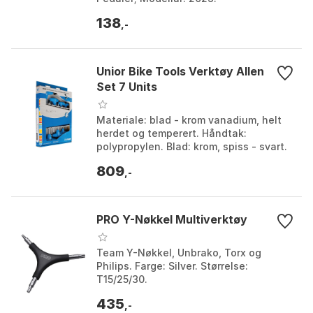
138
,-
Unior Bike Tools Verktøy Allen
Set 7 Units
Materiale: blad - krom vanadium, helt
herdet og temperert. Håndtak:
polypropylen. Blad: krom, spiss - svart.
Dimensjoner: 2,5 - 10mm. Farge: Silver /
809
blue. Stør...
,-
PRO Y-Nøkkel Multiverktøy
Team Y-Nøkkel, Unbrako, Torx og
Philips. Farge: Silver. Størrelse:
T15/25/30.
435
,-