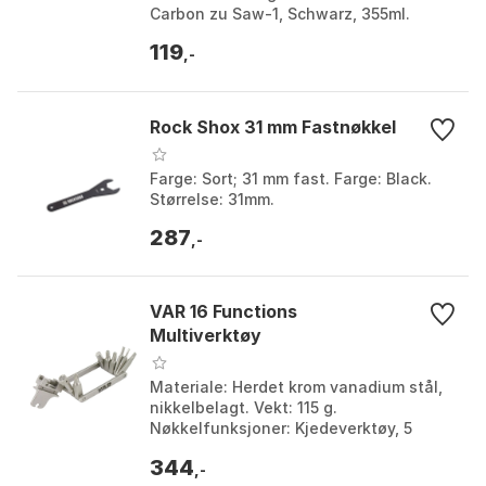
Carbon zu Saw-1, Schwarz, 355ml.
119
,-
Rock Shox 31 mm Fastnøkkel
Farge: Sort; 31 mm fast. Farge: Black.
Størrelse: 31mm.
287
,-
VAR 16 Functions
Multiverktøy
Materiale: Herdet krom vanadium stål,
nikkelbelagt. Vekt: 115 g.
Nøkkelfunksjoner: Kjedeverktøy, 5
sekskantnøkler, T25 Torx® kompatibel
344
nøkkel. Størrelse: 10 mm...
,-