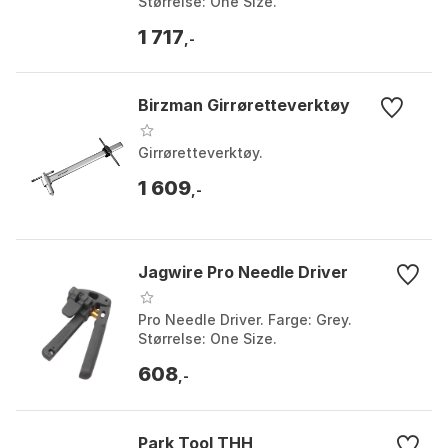
Størrelse: One Size.
1 717
,-
Birzman Girrøretteverktøy
Girrøretteverktøy.
1 609
,-
Jagwire Pro Needle Driver
Pro Needle Driver. Farge: Grey.
Størrelse: One Size.
608
,-
Park Tool THH