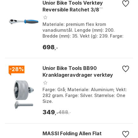
Unior Bike Tools Verktøy
Reversible Ratchet 3/8´´
Materiale: premium flex krom
vanadiumstål. Lengde (mm): 200.
Bredde (mm): 35. Vekt (g): 239. Farge:
Blue. Størrelse: One Size.
698
,-
Unior Bike Tools BB90
-28%
Kranklageravdrager verktøy
Farge: Grå; Materiale: Aluminium; Vekt:
282 gram. Farge: Silver. Størrelse: One
Size.
349
488
,-
,-
MASSI Folding Allen Flat