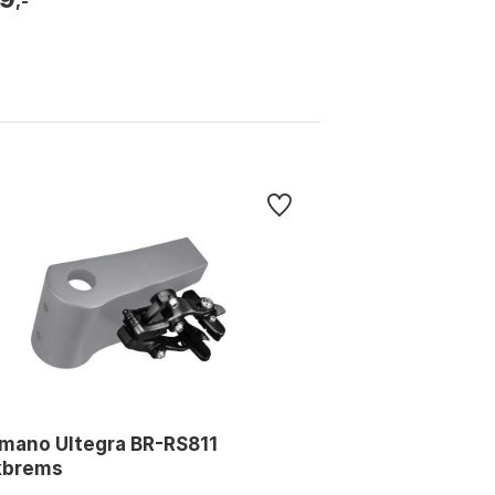
,-
mano Ultegra BR-RS811
kbrems