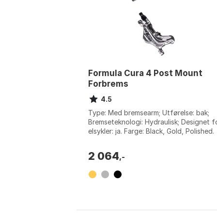
Formula Cura 4 Post Mount
Forbrems
4.5
Type: Med bremsearm; Utførelse: bak;
Bremseteknologi: Hydraulisk; Designet f
elsykler: ja. Farge: Black, Gold, Polished.
Størrelse: 160mm, One Size.
2 064
,-