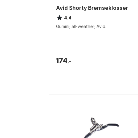
Avid Shorty Bremseklosser
4.4
Gummi; all-weather; Avid.
174
,-