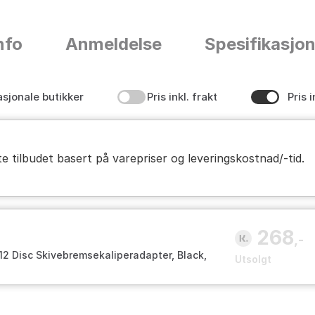
nfo
Anmeldelse
Spesifikasjo
asjonale butikker
Pris inkl. frakt
Pris i
te tilbudet basert på varepriser og leveringskostnad/-tid.
268
,-
12 Disc Skivebremsekaliperadapter, Black,
Utsolgt