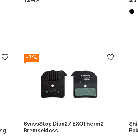
,-
-7%
SwissStop Disc27 EXOTherm2
Shi
ing
Bremsekloss
Ba