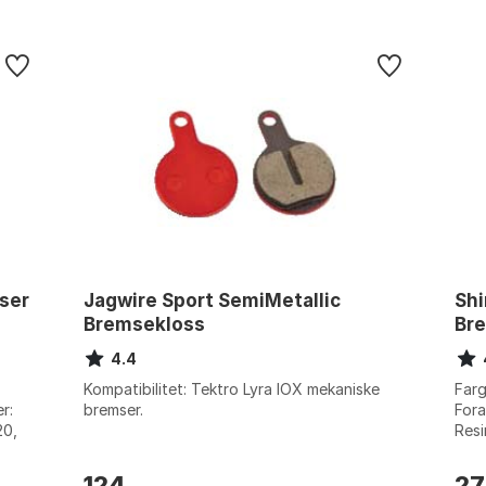
ser
Jagwire Sport SemiMetallic
Sh
Bremsekloss
Br
4.4
Kompatibilitet: Tektro Lyra IOX mekaniske
Farg
r:
bremser.
Fora
20,
Resi
...
124
27