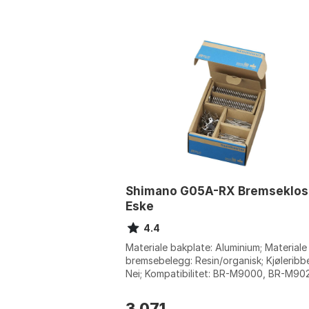
Shimano G05A-RX Bremseklos
Eske
4.4
Materiale bakplate: Aluminium; Materiale
bremsebelegg: Resin/organisk; Kjøleribbe
Nei; Kompatibilitet: BR-M9000, BR-M90
BR-M987, BR-M985, BR-M8100, BR-M800
3 071