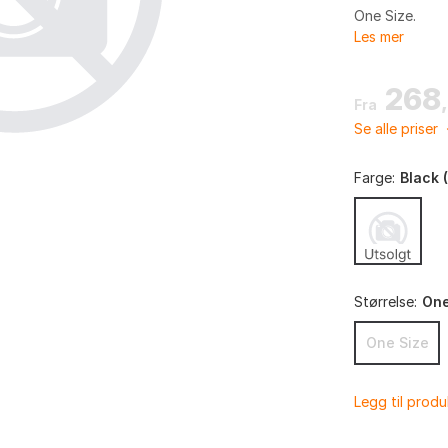
One Size.
Les mer
268
Fra
Se alle priser
Farge:
Black 
Størrelse:
One
One Size
Legg til prod