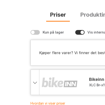
Priser
Produkti
Kun på lager
Vis intern
Kjøper flere varer? Vi finner det bes
bikeinn
XLC Br-x1
One Size
Hvordan vi viser priser