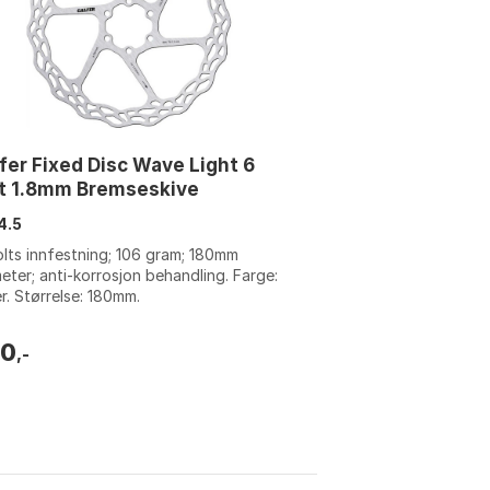
fer Fixed Disc Wave Light 6
lt 1.8mm Bremseskive
4.5
lts innfestning; 106 gram; 180mm
eter; anti-korrosjon behandling. Farge:
er. Størrelse: 180mm.
00
,-