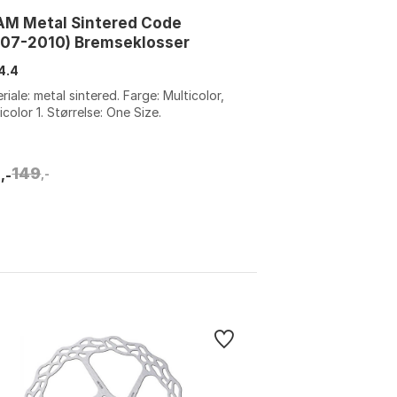
AM Metal Sintered Code
007-2010) Bremseklosser
4.4
riale: metal sintered. Farge: Multicolor,
icolor 1. Størrelse: One Size.
8
149
,-
,-