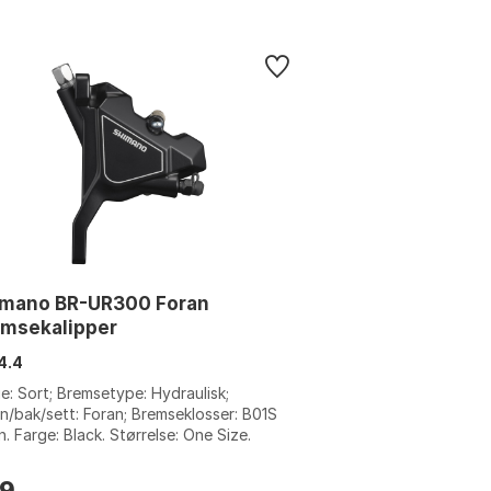
imano BR-UR300 Foran
emsekalipper
4.4
e: Sort; Bremsetype: Hydraulisk;
n/bak/sett: Foran; Bremseklosser: B01S
n. Farge: Black. Størrelse: One Size.
9