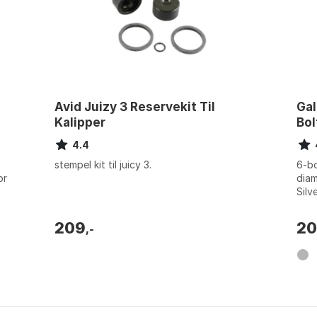
Avid Juizy 3 Reservekit Til
Gal
Kalipper
Bo
4.4
stempel kit til juicy 3.
6-bo
or
diam
Silv
209
2
,-