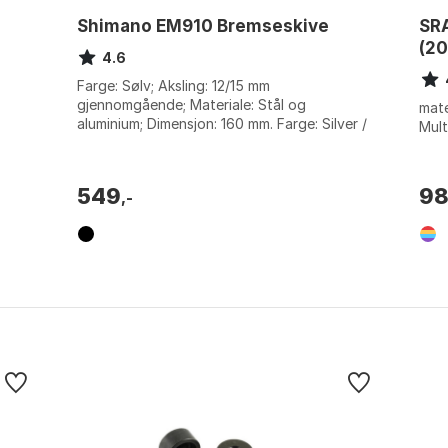
Shimano EM910 Bremseskive
SR
(2
4.6
Farge: Sølv; Aksling: 12/15 mm
gjennomgående; Materiale: Stål og
mate
aluminium; Dimensjon: 160 mm. Farge: Silver /
Mult
black. Størrelse: 160, 180, 180mm, 203,
203mm.
549
9
,-