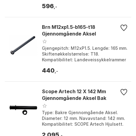
12 x 100mm.
596
,-
Brn M12xp1.5-b165-t18
Gjennomgående Aksel
Gjengepitch: M12xP1.5. Lengde: 165 mm.
Skiftenøkkelstørrelse: T18.
Kompatibilitet: Landeveissykkelrammer
og gafler. Farge: Black / black, Black 1,
440
Black 2. Stør...
,-
Scope Artech 12 X 142 Mm
Gjennomgående Aksel Bak
Type: Bakre Gjennomgående Aksel.
Diameter: 12 mm. Navavstand: 142 mm.
Kompatibilitet: SCOPE Artech Hjulsett.
Farge: Black. Størrelse: 12 x 142mm.
2 095
,-