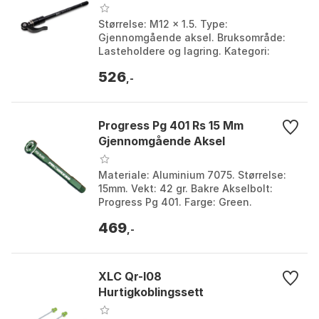
Størrelse: M12 x 1.5. Type:
Gjennomgående aksel. Bruksområde:
Lasteholdere og lagring. Kategori:
Reservedeler. Farge: Black. Størrelse: 12
526
x 142-157mm.
,-
Progress Pg 401 Rs 15 Mm
Gjennomgående Aksel
Materiale: Aluminium 7075. Størrelse:
15mm. Vekt: 42 gr. Bakre Akselbolt:
Progress Pg 401. Farge: Green.
Størrelse: One Size.
469
,-
XLC Qr-l08
Hurtigkoblingssett