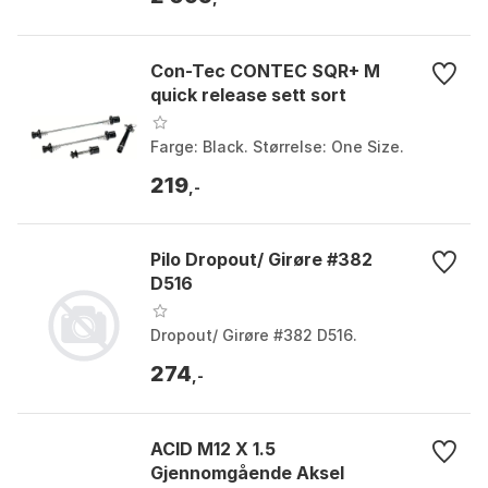
Con-Tec CONTEC SQR+ M
quick release sett sort
Farge: Black. Størrelse: One Size.
219
,-
Pilo Dropout/ Girøre #382
D516
Dropout/ Girøre #382 D516.
274
,-
ACID M12 X 1.5
Gjennomgående Aksel