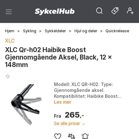
Hjem
>
Sykling
>
Sykkeldeler
>
Hjul og deler
>
Quickrelease
XLC
XLC Qr-h02 Haibike Boost
Gjennomgående Aksel, Black, 12 x
148mm
Modell: XLC QR-H02. Type:
Gjennomgående aksel.
Kompatibilitet: Haibike Boost
SDURO XDURO. Størrelse: 148
Les mer
mm / 12 mm. Farge: Black.
265
Størrelse: 12 x 148mm.
,-
Fra
Se alle priser