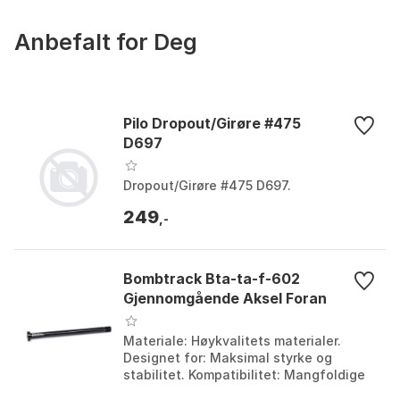
Anbefalt for Deg
Pilo Dropout/Girøre #475
D697
Dropout/Girøre #475 D697.
249
,-
Bombtrack Bta-ta-f-602
Gjennomgående Aksel Foran
Materiale: Høykvalitets materialer.
Designet for: Maksimal styrke og
stabilitet. Kompatibilitet: Mangfoldige
hjul og dekk. Installering: Enkel med