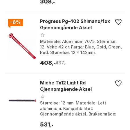
308
,-
Progress Pg-402 Shimano/fox
-6%
Gjennomgående Aksel
Materiale: Aluminium 7075. Størrelse:
12. Vekt: 42 gr. Farge: Blue, Gold, Green,
Red. Størrelse: 12 x 142mm.
408
437
,-
,-
Miche Tx12 Light Rd
Gjennomgående Aksel
Størrelse: 12 mm. Materiale: Lett
aluminium. Kompatibilitet:
Gjennomgående aksel. Bruksområde:
Hjul og dekk. Farge: Anthracite, Black,
531
Blue, Ramato, Red. Større...
,-