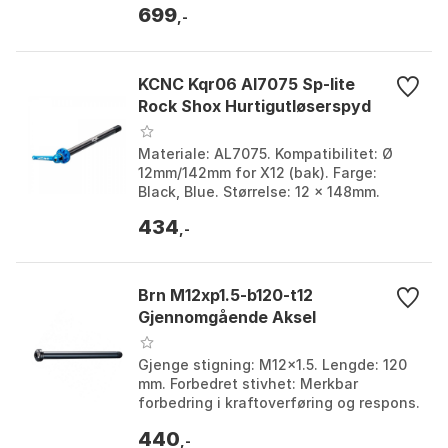
699
nåværende aksel og sa...
,-
KCNC Kqr06 Al7075 Sp-lite
Rock Shox Hurtigutløserspyd
Materiale: AL7075. Kompatibilitet: Ø
12mm/142mm for X12 (bak). Farge:
Black, Blue. Størrelse: 12 x 148mm.
434
,-
Brn M12xp1.5-b120-t12
Gjennomgående Aksel
Gjenge stigning: M12x1.5. Lengde: 120
mm. Forbedret stivhet: Merkbar
forbedring i kraftoverføring og respons.
Konstruksjon: Førsteklasses materialer
440
for langvar...
,-