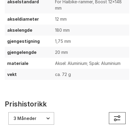
akselstandard
For Haibike-rammer, Boost 12×148
mm
akseldiameter
12 mm
akselengde
180 mm
gjengestigning
1,75 mm
gjengelengde
20 mm
materiale
Aksel: Aluminium; Spak: Aluminium
vekt
ca. 72 g
Prishistorikk
3 Måneder