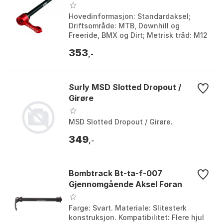
Hovedinformasjon: Standardaksel;
Driftsområde: MTB, Downhill og
Freeride, BMX og Dirt; Metrisk tråd: M12
x 1,75; Diameter: 12,00 mm. Farge:
353
Black, Gold, Green, ...
,-
Surly MSD Slotted Dropout /
Girøre
MSD Slotted Dropout / Girøre.
349
,-
Bombtrack Bt-ta-f-007
Gjennomgående Aksel Foran
Farge: Svart. Materiale: Slitesterk
konstruksjon. Kompatibilitet: Flere hjul