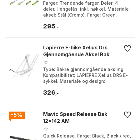
Farger: Trendende farger. Deler: 4
deler. Hengelås: inkl. nøkkel. Materiale
aksel: Stål (Cromo). Farge: Green.
Størrelse: 9 x 100 / 10 x 130mm.
295
,-
Lapierre E-bike Xelius Drs
Gjennomgående Aksel Bak
Type: Bakre gjennomgående aksling.
Kompatibilitet: LAPIERRE Xelius DRS E-
sykkel. Materiale og design:
Presisjonsmaskinerte gjenger, robust
326
design for høy ytelse...
,-
Mavic Speed Release Bak
-5%
12x142 AM
Quick Release. Farge: Black, Black / red,