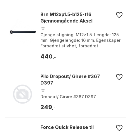
Brn M12xp1.5-b125-t16
Gjennomgående Aksel
Gjenge stigning: M12x1.5. Lengde: 125
mm. Gjengelengde: 16 mm. Egenskaper:
Forbedret stivhet, forbedret
håndtering, sikker og pålitelig
440
forbindelse, holdbar kon...
,-
Pilo Dropout/ Girøre #367
D397
Dropout/ Girøre #367 D397.
249
,-
Force Quick Release til