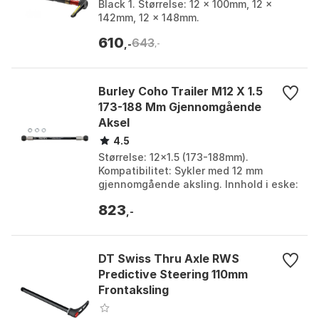
Black 1. Størrelse: 12 x 100mm, 12 x
142mm, 12 x 148mm.
610
643
,-
,-
Burley Coho Trailer M12 X 1.5
173-188 Mm Gjennomgående
Aksel
4.5
Størrelse: 12x1.5 (173-188mm).
Kompatibilitet: Sykler med 12 mm
gjennomgående aksling. Innhold i eske:
Gjennomgående aksling, to flate
823
avstandsstykker (6mm), et...
,-
DT Swiss Thru Axle RWS
Predictive Steering 110mm
Frontaksling