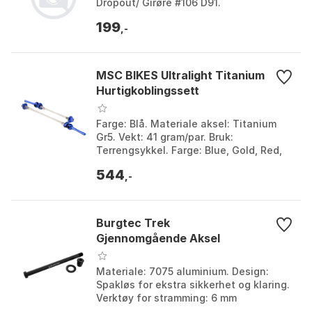
Dropout/ Girøre #106 D91.
199
,-
MSC BIKES Ultralight Titanium
Hurtigkoblingssett
Farge: Blå. Materiale aksel: Titanium
Gr5. Vekt: 41 gram/par. Bruk:
Terrengsykkel. Farge: Blue, Gold, Red,
Silver, White. Størrelse: One Size.
544
,-
Burgtec Trek
Gjennomgående Aksel
Materiale: 7075 aluminium. Design:
Spakløs for ekstra sikkerhet og klaring.
Verktøy for stramming: 6 mm
unbrakonøkkel. Kompatibilitet: Mål