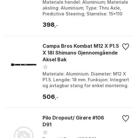
Materiale hendel: Aluminium; Materiale
aksling: Aluminium; Type: Thru Axle,
Predictive Steering; Størrelse: 15x110
mm PS. Farge: Black. Størrelse: 15 x
398
110mm.
,-
Campa Bros Kombat M12 X P1.5
X 18l Shimano Gjennomgående
Aksel Bak
Materiale: Aluminium. Diameter: M12 X
P1.5. Lengde: 18 mm. Funksjon: Integrert
og avtagbar stang for enkel montering.
Farge: Black. Størrelse: 12 x 178mm.
506
,-
Pilo Dropout/ Girøre #106
D91