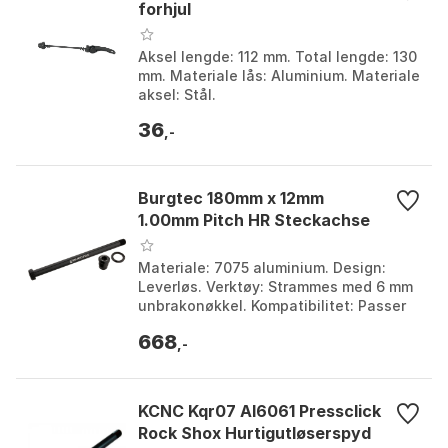
forhjul
Aksel lengde: 112 mm. Total lengde: 130
mm. Materiale lås: Aluminium. Materiale
aksel: Stål.
36
,-
Burgtec 180mm x 12mm
1.00mm Pitch HR Steckachse
Materiale: 7075 aluminium. Design:
Leverløs. Verktøy: Strammes med 6 mm
unbrakonøkkel. Kompatibilitet: Passer
til Commencal, Nukeproof og Forbidden
668
modeller. Fa...
,-
KCNC Kqr07 Al6061 Pressclick
Rock Shox Hurtigutløserspyd