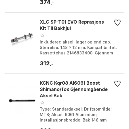
374
sikker passfo...
,-
XLC SP-T01 EVO Reprasjons
Kit Til Bakhjul
Inkluderer: aksel, lager og end cap.
Størrelse: 148 x 12 mm. Kompatibilitet:
Kassettehus 2146833400. Gjennom
akselen: Ø12mm. Farge: Silver.
312
Størrelse: One Size....
,-
KCNC Kqr08 Al6061 Boost
Shimano/fox Gjennomgående
Aksel Bak
Type: Standardaksel; Driftsområde:
MTB; Aksel: 6061 Aluminium;
Installasjonsbredde: Bak 148 mm.
Farge: Black. Størrelse: 12 x 148mm.