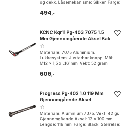
og dekk. Låsemekanisme: Sikker. Farge:
Black. Størrelse: 14 x 110mm.
494
,-
KCNC Kqr11 Pg-403 7075 1.5
Mm Gjennomgående Aksel Bak
Materiale: 7075 Aluminium.
Lukkesystem: Justerbar knapp. Mål:
M12 x 1,5 x L161mm. Vekt: 52 gram.
Farge: Black. Størrelse: 12 x 161mm, 12 x
606
167mm, 12 x 172mm, 12...
,-
Progress Pg-402 1.0 119 Mm
Gjennomgående Aksel
Materiale: Aluminium 7075. Vekt: 42 gr.
Gjennomgående Aksel: 12 x 100 mm.
Lengde: 119 mm. Farge: Black. Størrelse: