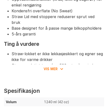
enkel rengjøring
Kondensfri overflate (No Sweat)
Straw Lid med stoppere reduserer sprut ved
bruk
Base designet for å passe mange bilkoppholdere
5-års garanti
Ting å vurdere
Straw-lokket er ikke lekkasjesikkert og egner seg
ikke for varme drikker
Stor og relativt tung (ca. 500 g tom) – mindre
VIS MER
egnet for vektkritiske turer
Krever grundig rengjøring av sugerør/kanaler for
å unngå lukt/mugg
Koppholder-passform kan variere mellom
Spesifikasjon
bilmodeller
Pulverlakkert finish kan få merker/flassing ved
Volum
1 240 ml (42 oz)
hard bruk