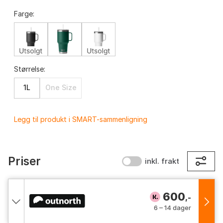
Farge:
Størrelse:
1L
One Size
Legg til produkt i SMART-sammenligning
Priser
inkl. frakt
600
,-
6 – 14 dager