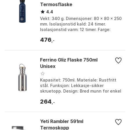
Termosflaske
4.4
Vekt: 340 g. Dimensjoner: 80 × 80 × 250
mm. Isolasjonstid kald: 24 timer.
Isolasjonstid varm: 12 timer. Farge:
Navy. Størrelse: One Size.
476
,-
Ferrino Gliz Flaske 750ml
Unisex
Kapasitet: 750ml. Materiale: Rustfritt
stål. Funksjon: Lekkasje-sikker
skruetopp. Design: Bred munn for enkel
fylling og rengjøring. Farge: Stainless
264
steel. Stø...
,-
Yeti Rambler 591ml
Termoskopp