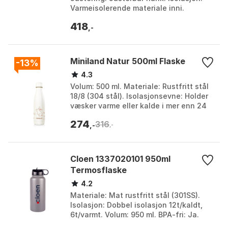
Varmeisolerende materiale inni.
Kapasitet: 5.5 L. Farge: Multicolor.
418
Størrelse: One S...
,-
Miniland Natur 500ml Flaske
-13%
4.3
Volum: 500 ml. Materiale: Rustfritt stål
18/8 (304 stål). Isolasjonsevne: Holder
væsker varme eller kalde i mer enn 24
timer. Design: Naturlige motiver med
274
316
myk,...
,-
,-
Cloen 1337020101 950ml
Termosflaske
4.2
Materiale: Mat rustfritt stål (301SS).
Isolasjon: Dobbel isolasjon 12t/kaldt,
6t/varmt. Volum: 950 ml. BPA-fri: Ja.
Farge: Gray. Størrelse: One Size.