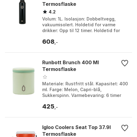
Termosflaske
4.2
Volum: 1L. Isolasjon: Dobbeltvegg,
vakuumisolert. Holdetid for varme
drikker: Opp til 12 timer. Holdetid for
kalde drikker: Opp til 24 timer.
608
Størrelse: One Siz...
,-
Runbott Brunch 400 Ml
Termosflaske
Materiale: Rustfritt stål. Kapasitet: 400
ml. Farge: Melon, Capri-blå,
Sukkerspinn. Varmebevaring: 6 timer
varm, 12 timer kald. Farge: Melon.
425
Størrelse: One Siz...
,-
Igloo Coolers Seat Top 37.9l
Termosflaske