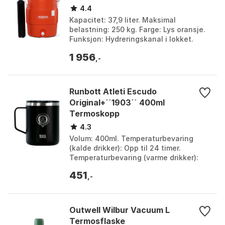
4.4
Kapacitet: 37,9 liter. Maksimal
belastning: 250 kg. Farge: Lys oransje.
Funksjon: Hydreringskanal i lokket.
Farge: Orange. Størrelse: 37 x 37 x
1 956
56cm.
,-
Runbott Atleti Escudo
Original+´´1903´´ 400ml
Termoskopp
4.3
Volum: 400ml. Temperaturbevaring
(kalde drikker): Opp til 24 timer.
Temperaturbevaring (varme drikker):
Opp til 12 timer. Materiale:
451
Dobbeltvegges vakuumisolert...
,-
Outwell Wilbur Vacuum L
Termosflaske