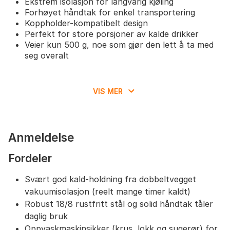
Ekstrem isolasjon for langvarig kjøling
Forhøyet håndtak for enkel transportering
Koppholder-kompatibelt design
Perfekt for store porsjoner av kalde drikker
Veier kun 500 g, noe som gjør den lett å ta med
seg overalt
VIS MER
Anmeldelse
Fordeler
Svært god kald-holdning fra dobbeltvegget
vakuumisolasjon (reelt mange timer kaldt)
Robust 18/8 rustfritt stål og solid håndtak tåler
daglig bruk
Oppvaskmaskinsikker (krus, lokk og sugerør) for