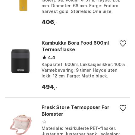
mm. Diameter: 68 mm. Farge: Enduro
harvest gold. Størrelse: One Size.
406
,-
Kambukka Bora Food 600ml
Termosflaske
4.4
Kapasitet: 600ml. Lekkasjesikker: 100%.
Varmebevaring: 9 timer. Høyde uten
lokk: 12 cm. Farge: Matte black.
Størrelse: One Size.
494
,-
Fresk Store Termoposer For
Blomster
Materiale: resirkulerte PET-flasker.
Justering: Justerbar hank. Isolasjon: