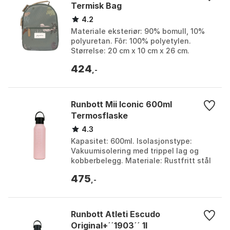
Termisk Bag
4.2
Materiale eksteriør: 90% bomull, 10%
polyuretan. Fôr: 100% polyetylen.
Størrelse: 20 cm x 10 cm x 26 cm.
Funksjoner: Multifunksjonell, kan
424
bæres som ryggsekk el...
,-
Runbott Mii Iconic 600ml
Termosflaske
4.3
Kapasitet: 600ml. Isolasjonstype:
Vakuumisolering med trippel lag og
kobberbelegg. Materiale: Rustfritt stål
18/8 (Stål 304). Teknologi: EverTaste®
475
keramisk bel...
,-
Runbott Atleti Escudo
Original+´´1903´´ 1l