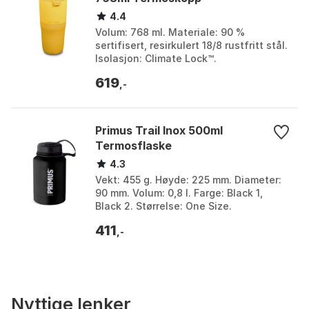
4.4
Volum: 768 ml. Materiale: 90 %
sertifisert, resirkulert 18/8 rustfritt stål.
Isolasjon: Climate Lock™.
Funksjonalitet: Lekkasje sikker lokk.
619
Farge: Old gold. St...
,-
Primus Trail Inox 500ml
Termosflaske
4.3
Vekt: 455 g. Høyde: 225 mm. Diameter:
90 mm. Volum: 0,8 l. Farge: Black 1,
Black 2. Størrelse: One Size.
411
,-
Nyttige lenker