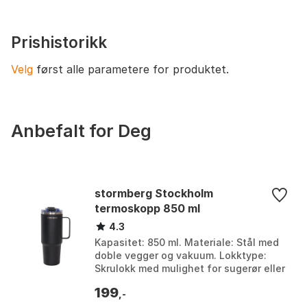
drikker.
Prishistorikk
Velg
først alle parametere for produktet.
Anbefalt for Deg
stormberg Stockholm
termoskopp 850 ml
4.3
Kapasitet: 850 ml. Materiale: Stål med
doble vegger og vakuum. Lokktype:
Skrulokk med mulighet for sugerør eller
hellekopp. Bruksområder: Trening, jobb,
199
hverdag...
,-