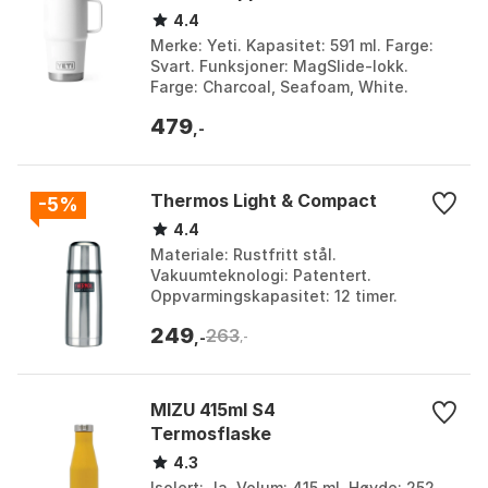
4.4
Merke: Yeti. Kapasitet: 591 ml. Farge:
Svart. Funksjoner: MagSlide-lokk.
Farge: Charcoal, Seafoam, White.
Størrelse: One Size.
479
,-
Thermos Light & Compact
-5%
4.4
Materiale: Rustfritt stål.
Vakuumteknologi: Patentert.
Oppvarmingskapasitet: 12 timer.
Kjølekapasitet: 24 timer. Farge:
249
263
Classicdesertwhite, Classicdesertwhite
,-
,-
1...
MIZU 415ml S4
Termosflaske
4.3
Isolert: Ja. Volum: 415 ml. Høyde: 252