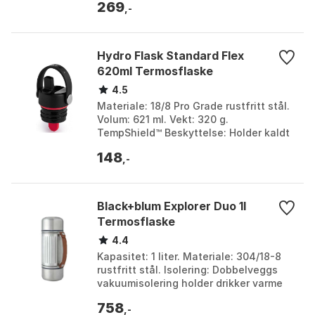
269
,-
Hydro Flask Standard Flex
620ml Termosflaske
4.5
Materiale: 18/8 Pro Grade rustfritt stål.
Volum: 621 ml. Vekt: 320 g.
TempShield™ Beskyttelse: Holder kaldt
opptil 24 timer, varmt opptil 12 timer.
148
Farge: Agave...
,-
Black+blum Explorer Duo 1l
Termosflaske
4.4
Kapasitet: 1 liter. Materiale: 304/18-8
rustfritt stål. Isolering: Dobbelveggs
vakuumisolering holder drikker varme
eller kalde i opptil 24 timer. Funksjoner:
758
T...
,-