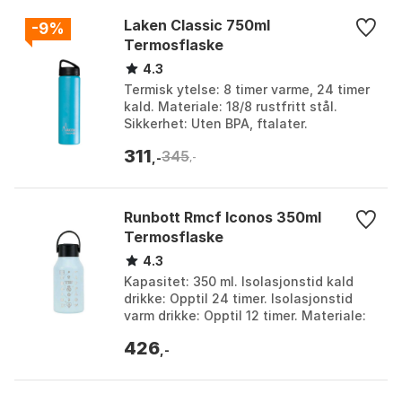
Laken Classic 750ml
-9%
Termosflaske
4.3
Termisk ytelse: 8 timer varme, 24 timer
kald. Materiale: 18/8 rustfritt stål.
Sikkerhet: Uten BPA, ftalater.
Kompatibilitet: Automatiske hetter,
311
345
Jannu, Summit. ...
,-
,-
Runbott Rmcf Iconos 350ml
Termosflaske
4.3
Kapasitet: 350 ml. Isolasjonstid kald
drikke: Opptil 24 timer. Isolasjonstid
varm drikke: Opptil 12 timer. Materiale:
18/8 rustfritt stål med keramisk belegg.
426
F...
,-