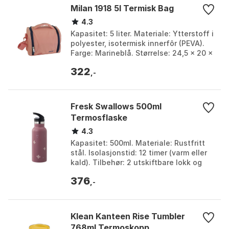
Milan 1918 5l Termisk Bag
4.3
Kapasitet: 5 liter. Materiale: Ytterstoff i
polyester, isotermisk innerfôr (PEVA).
Farge: Marineblå. Størrelse: 24,5 x 20 x
16 cm. Farge: Blue, Pink. Størrelse:...
322
,-
Fresk Swallows 500ml
Termosflaske
4.3
Kapasitet: 500ml. Materiale: Rustfritt
stål. Isolasjonstid: 12 timer (varm eller
kald). Tilbehør: 2 utskiftbare lokk og
rengjøringsbørste. Farge: Multicolor.
376
St...
,-
Klean Kanteen Rise Tumbler
768ml Termoskopp