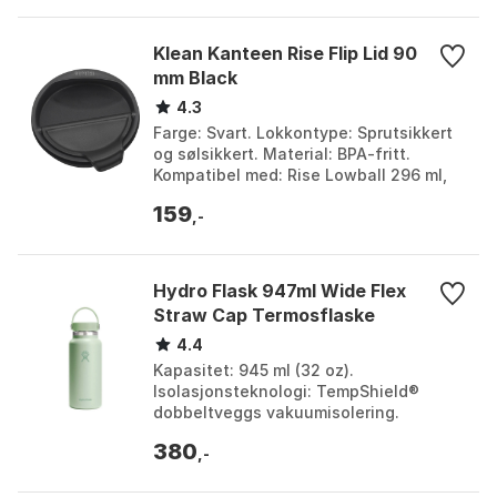
Klean Kanteen Rise Flip Lid 90
mm Black
4.3
Farge: Svart. Lokkontype: Sprutsikkert
og sølsikkert. Material: BPA-fritt.
Kompatibel med: Rise Lowball 296 ml,
Rise Tumbler 473 ml, Camp Mug 355 ml.
159
Farge: Bla...
,-
Hydro Flask 947ml Wide Flex
Straw Cap Termosflaske
4.4
Kapasitet: 945 ml (32 oz).
Isolasjonsteknologi: TempShield®
dobbeltveggs vakuumisolering.
Drikketopp: Flex Straw Cap med
380
lekkasjesikker kork og Honeycomb™-
,-
isole...