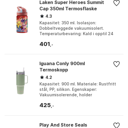
Laken Super Heroes Summit
Cap 350ml Termosflaske
4.3
Kapasitet: 350 ml. Isolasjon:
Dobbeltveggede vakuumisolert.
Temperaturbevaring: Kald i opptil 24
timer, varm i opptil 12 timer. Design:
401
Superheltmotiver, lekkas...
,-
Iguana Conly 900ml
Termoskopp
4.2
Kapasitet: 900 ml. Materiale: Rustfritt
stål, PP, silikon. Egenskaper:
Vakuumisolerende, holder
temperaturen lenge. Type:
425
Termoskopp. Farge: Frosty green.
,-
Størr...
Play And Store Seals