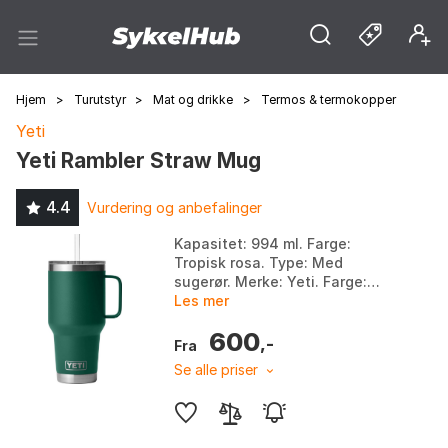
Hjem
>
Turutstyr
>
Mat og drikke
>
Termos & termokopper
Yeti
Yeti Rambler Straw Mug
4.4
Vurdering og anbefalinger
Kapasitet: 994 ml. Farge:
Tropisk rosa. Type: Med
sugerør. Merke: Yeti. Farge:
Black, Black forest green,
Les mer
White. Størrelse: 1L, One Size.
600
,-
Fra
Se alle priser