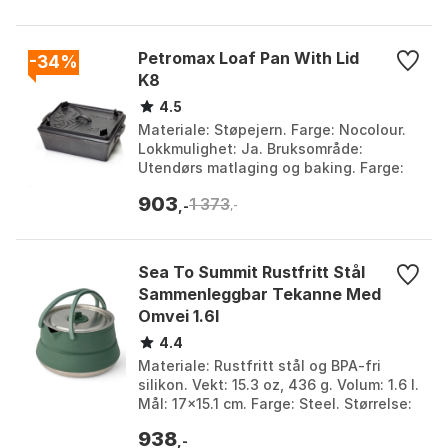
Petromax Loaf Pan With Lid
-34%
K8
4.5
Materiale: Støpejern. Farge: Nocolour.
Lokkmulighet: Ja. Bruksområde:
Utendørs matlaging og baking. Farge:
Nocolour. Størrelse: One Size.
903
1 373
,-
,-
Sea To Summit Rustfritt Stål
Sammenleggbar Tekanne Med
Omvei 1.6l
4.4
Materiale: Rustfritt stål og BPA-fri
silikon. Vekt: 15.3 oz, 436 g. Volum: 1.6 l.
Mål: 17x15.1 cm. Farge: Steel. Størrelse:
One Size.
938
,-