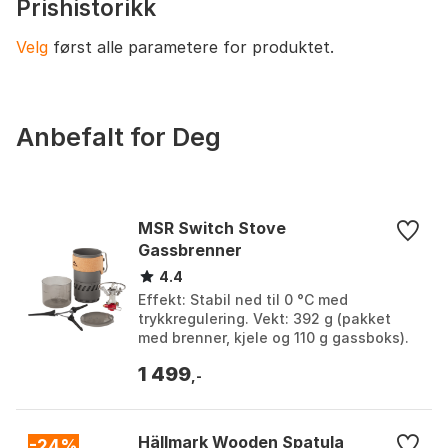
Prishistorikk
Velg
først alle parametere for produktet.
Anbefalt for Deg
MSR Switch Stove
Gassbrenner
4.4
Effekt: Stabil ned til 0 °C med
trykkregulering. Vekt: 392 g (pakket
med brenner, kjele og 110 g gassboks).
Kjelevolum: 1 liter. Materiale: Aluminium
1 499
og rustfri...
,-
Hällmark Wooden Spatula
-24%