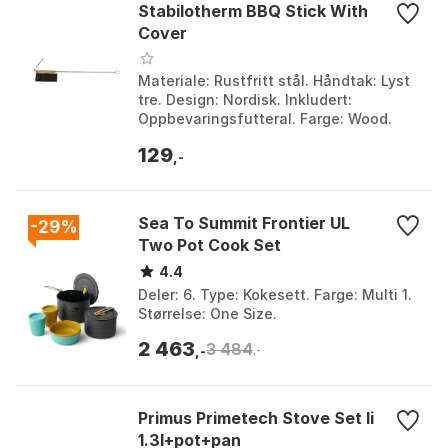
Stabilotherm BBQ Stick With
Cover
Materiale: Rustfritt stål. Håndtak: Lyst
tre. Design: Nordisk. Inkludert:
Oppbevaringsfutteral. Farge: Wood.
Størrelse: One Size.
129
,-
Sea To Summit Frontier UL
-29%
Two Pot Cook Set
4.4
Deler: 6. Type: Kokesett. Farge: Multi 1.
Størrelse: One Size.
2 463
3 484
,-
,-
Primus Primetech Stove Set Ii
1.3l+pot+pan