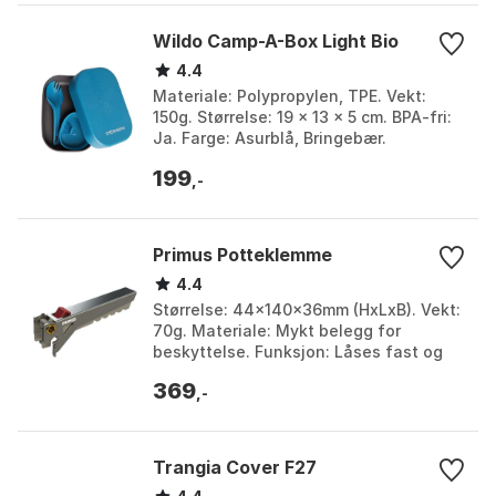
Wildo Camp-A-Box Light Bio
4.4
Materiale: Polypropylen, TPE. Vekt:
150g. Størrelse: 19 x 13 x 5 cm. BPA-fri:
Ja. Farge: Asurblå, Bringebær.
Størrelse: One Size.
199
,-
Primus Potteklemme
4.4
Størrelse: 44x140x36mm (HxLxB). Vekt:
70g. Materiale: Mykt belegg for
beskyttelse. Funksjon: Låses fast og
løsnes med knappetrykk. Farge: Grey.
369
Størrelse: One S...
,-
Trangia Cover F27