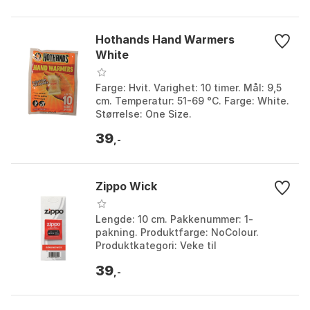
Hothands Hand Warmers
White
Farge: Hvit. Varighet: 10 timer. Mål: 9,5
cm. Temperatur: 51-69 °C. Farge: White.
Størrelse: One Size.
39
,-
Zippo Wick
Lengde: 10 cm. Pakkenummer: 1-
pakning. Produktfarge: NoColour.
Produktkategori: Veke til
Zippotenneren. Farge: Nocolour.
39
Størrelse: One Size.
,-