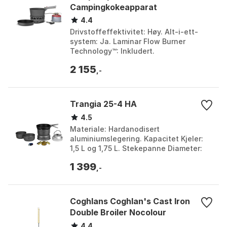
Campingkokeapparat
4.4
Drivstoffeffektivitet: Høy. Alt-i-ett-
system: Ja. Laminar Flow Burner
Technology™: Inkludert.
Presisjonskontroll: Ja. Farge: No color,
2 155
No color 1, No color 2, N...
,-
Trangia 25-4 HA
4.5
Materiale: Hardanodisert
aluminiumslegering. Kapacitet Kjeler:
1,5 L og 1,75 L. Stekepanne Diameter:
22 cm Non-stick. Kaffekanne Volum:
1 399
0,9 L. Farge: Onecolour....
,-
Coghlans Coghlan's Cast Iron
Double Broiler Nocolour
4.4