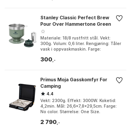
Stanley Classic Perfect Brew
Pour Over Hammertone Green
Materiale: 18/8 rustfritt stål. Vekt:
300g. Volum: 0,6 liter. Rengjøring: Tåler
vask i oppvaskmaskin. Farge:
Hammertone green. Størrelse: One Size.
300
,-
Primus Moja Gasskomfyr For
Camping
4.4
Vekt: 2300g. Effekt: 3000W. Koketid:
4,2min. Mål: 26,6x7,8x29,5cm. Farge:
No color. Størrelse: One Size.
2 790
,-