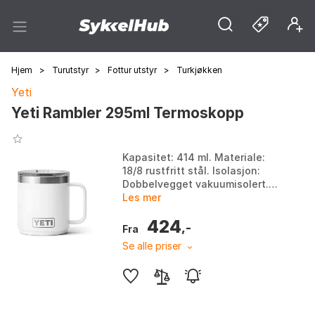
Hjem
>
Turutstyr
>
Fottur utstyr
>
Turkjøkken
Yeti
Yeti Rambler 295ml Termoskopp
Kapasitet: 414 ml. Materiale:
18/8 rustfritt stål. Isolasjon:
Dobbelvegget vakuumisolert.
Funksjoner: Stabelbar,
Les mer
MagSlider™ lokk, tåler
424
oppvaskmaskin. Farge: Bl...
,-
Fra
Se alle priser