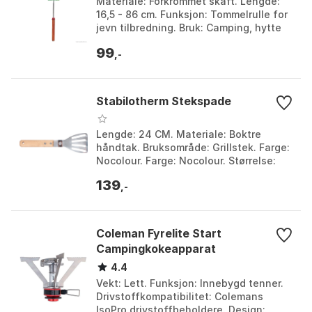
Materiale: Forkrommet skaft. Lengde:
16,5 - 86 cm. Funksjon: Tommelrulle for
jevn tilbredning. Bruk: Camping, hytte
og hjem. Størrelse: One Size.
99
,-
Stabilotherm Stekspade
Lengde: 24 CM. Materiale: Boktre
håndtak. Bruksområde: Grillstek. Farge:
Nocolour. Farge: Nocolour. Størrelse:
One Size.
139
,-
Coleman Fyrelite Start
Campingkokeapparat
4.4
Vekt: Lett. Funksjon: Innebygd tenner.
Drivstoffkompatibilitet: Colemans
IsoPro drivstoffbeholdere. Design: