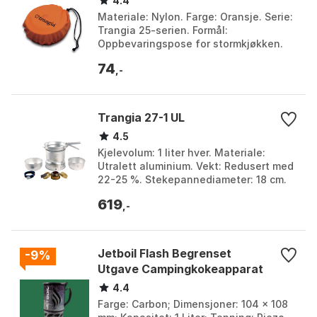
4.4
Materiale: Nylon. Farge: Oransje. Serie:
Trangia 25-serien. Formål:
Oppbevaringspose for stormkjøkken.
Farge: Orange, Orange 1. Størrelse: One
74
Size.
,-
Trangia 27-1 UL
4.5
Kjelevolum: 1 liter hver. Materiale:
Utralett aluminium. Vekt: Redusert med
22-25 %. Stekepannediameter: 18 cm.
Farge: No colour. Størrelse: One Size.
619
,-
Jetboil Flash Begrenset
-9%
Utgave Campingkokeapparat
4.4
Farge: Carbon; Dimensjoner: 104 x 108