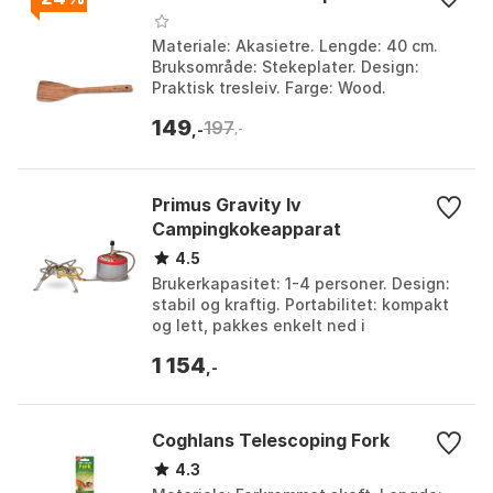
Materiale: Akasietre. Lengde: 40 cm.
Bruksområde: Stekeplater. Design:
Praktisk tresleiv. Farge: Wood.
Størrelse: One Size.
149
197
,-
,-
Primus Gravity Iv
Campingkokeapparat
4.5
Brukerkapasitet: 1-4 personer. Design:
stabil og kraftig. Portabilitet: kompakt
og lett, pakkes enkelt ned i
ryggsekken. Fleksible
1 154
drivstoffalternativer: ja. Fa...
,-
Coghlans Telescoping Fork
4.3