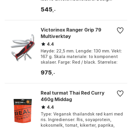
Kompakt, robust og bærbar. Farge:
545
Multicolor. Større...
,-
Victorinox Ranger Grip 79
Multiverktøy
4.4
Høyde: 22,5 mm. Lengde: 130 mm. Vekt:
167 g. Skala materiale: to komponent
skalaer. Farge: Red / black. Størrelse:
One Size.
975
,-
Real turmat Thai Red Curry
460g Middag
4.4
Type: Vegansk thailandsk rød karri med
ris. Ingredienser: Ris, soyaprotein,
kokosmelk, tomat, kikerter, paprika,
stjernemais. Allergener: Soya.