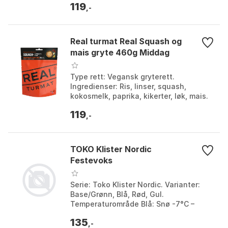
119
Holdbarhet: 5 år...
,-
Real turmat Real Squash og
mais gryte 460g Middag
Type rett: Vegansk gryterett.
Ingredienser: Ris, linser, squash,
kokosmelk, paprika, kikerter, løk, mais.
Holdbarhet: 5 år. Tilberedning: Tilsett
119
varmt vann, la...
,-
TOKO Klister Nordic
Festevoks
Serie: Toko Klister Nordic. Varianter:
Base/Grønn, Blå, Rød, Gul.
Temperaturområde Blå: Snø -7°C –
-30°C, Luft -7°C – -30°C.
135
Temperaturområde Rød: Snø -1°C – -8...
,-