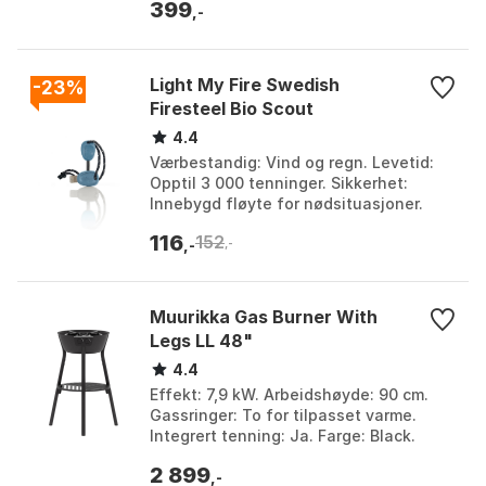
399
,-
Light My Fire Swedish
-23%
Firesteel Bio Scout
4.4
Værbestandig: Vind og regn. Levetid:
Opptil 3 000 tenninger. Sikkerhet:
Innebygd fløyte for nødsituasjoner.
Materiale: Biobasert plast. Farge: Coco
116
152
shell, Hazy ...
,-
,-
Muurikka Gas Burner With
Legs LL 48"
4.4
Effekt: 7,9 kW. Arbeidshøyde: 90 cm.
Gassringer: To for tilpasset varme.
Integrert tenning: Ja. Farge: Black.
Størrelse: not_defined.
2 899
,-