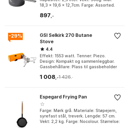
18,3 x 19,6 x 12,7cm. Farge: Assorted.
Størrelse: One Size.
897
,-
GSI Selkirk 270 Butane
-29%
Stove
4.4
Effekt: 1553 watt. Tenner: Piezo.
Design: Kompakt og sammenleggbar.
Gassbehållare: Plass til gassbeholder
ved matlaging. Farge: Orange.
1 008
1 426
Størrelse: One Size.
,-
,-
Espegard Frying Pan
Farge: Mørk grå. Materiale: Støpejern,
syrefast stål, treverk. Lengde: 57 cm.
Vekt: 2,2 kg. Farge: Nocolour. Størrelse:
One Size.