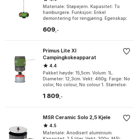
Materiale: Støpejern. Kapasitet: To
hamburgere. Funksjon: Enkel
demontering for rengjøring. Egenskap:
Åpne riller for fettavrenning. Farge:
609
Nocolour. Størrelse:...
,-
Primus Lite Xl
Campingkokeapparat
4.4
Pakket høyde: 15,5cm. Volum: 1L.
Diameter: 12,3cm. Vekt: 460g. Farge: No
color, No colour, No colour 1. Størrelse:
One Size.
1 809
,-
MSR Ceramic Solo 2,5 Kjele
4.5
Materiale: Anodisert aluminium.
Kapasitet: 2,5 liter. Vekt: 300g. Mål: