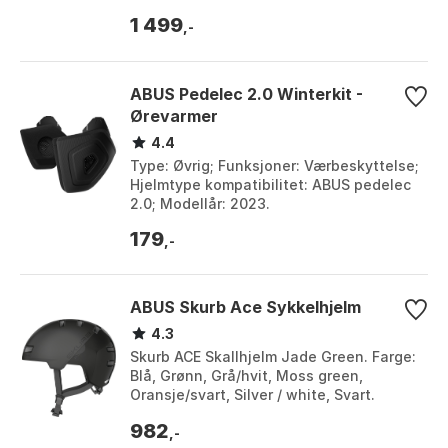
Svart. Størrelse: 52-57cm, 56-62cm.
1 499
,-
ABUS Pedelec 2.0 Winterkit -
Ørevarmer
4.4
Type: Øvrig; Funksjoner: Værbeskyttelse;
Hjelmtype kompatibilitet: ABUS pedelec
2.0; Modellår: 2023.
179
,-
ABUS Skurb Ace Sykkelhjelm
4.3
Skurb ACE Skallhjelm Jade Green. Farge:
Blå, Grønn, Grå/hvit, Moss green,
Oransje/svart, Silver / white, Svart.
Størrelse: 52-56cm, 55-59cm, 58-61cm, L,
982
M.
,-