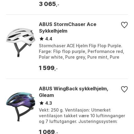
3 065
,-
ABUS StormChaser Ace
Sykkelhjelm
4.4
Stormchaser ACE Hjelm Flip Flop Purple.
Farge: Flip flop purple, Performance red,
Polar white, Pure grey, Pure mint, Pure
white, Race grey, Velvet black. Større...
1 599
,-
ABUS WingBack sykkelhjelm,
Gleam
4.3
Vekt: 250 g. Ventilasjon: Utmerket
ventilasjon takket være 10 luftinnganger
og 7 luftutganger. Justeringssystem:
Zoom Ace: finjusterbart, høydejusterbart
1 069
juster...
,-