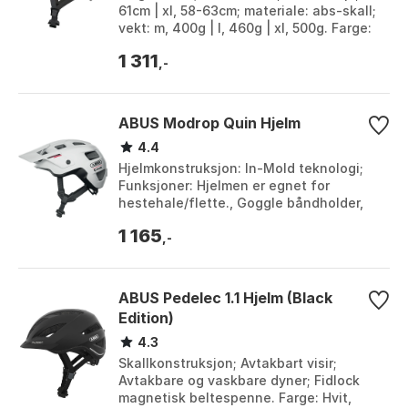
61cm | xl, 58-63cm; materiale: abs-skall;
vekt: m, 400g | l, 460g | xl, 500g. Farge:
Blå, Chrome rose, Chrome silver...
1 311
,-
ABUS Modrop Quin Hjelm
4.4
Hjelmkonstruksjon: In-Mold teknologi;
Funksjoner: Hjelmen er egnet for
hestehale/flette., Goggle båndholder,
Myggnett, SOS Alarm; Ventiler: 14; Visir:
1 165
Skjerm. F...
,-
ABUS Pedelec 1.1 Hjelm (Black
Edition)
4.3
Skallkonstruksjon; Avtakbart visir;
Avtakbare og vaskbare dyner; Fidlock
magnetisk beltespenne. Farge: Hvit,