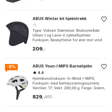
ABUS Winter kit hjelmtrekk
Type: Voksen Størrelser. Bruksområde:
Urban-I og Lane-U sykkelhjelmer.
Funksjon: Beskyttelse for ører mot vind
og kulde. Installasjon: Fjern putene og
209
monter lu...
,-
ABUS Youn-I MIPS Barnehjelm
-9%
4.4
Hjelmkonstruksjon: In-Mold + MIPS;
Funksjon: med beltejusteringssystem;
Ventiler: 17; Vekt: 280,00 g. Farge: Grønn,
Hvit, Sort. Størrelse: M, S.
829
917
,-
,-