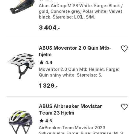
Abus AirDrop MIPS White. Farge: Black /
gold, Concrete grey, Polar white, Velvet
black. Størrelse: L/XL, S/M.
3 404
,-
ABUS Moventor 2.0 Quin Mtb-
hjelm
4.4
Moventor 2.0 Quin Mtb Helmet. Farge:
Quin shiny white. Størrelse: S.
1 329
,-
ABUS Airbreaker Movistar
Team 23 Hjelm
4.5
AirBreaker Team Movistar 2023
Sykkelhjelm. Farge: Blue. Størrelse: M, S.