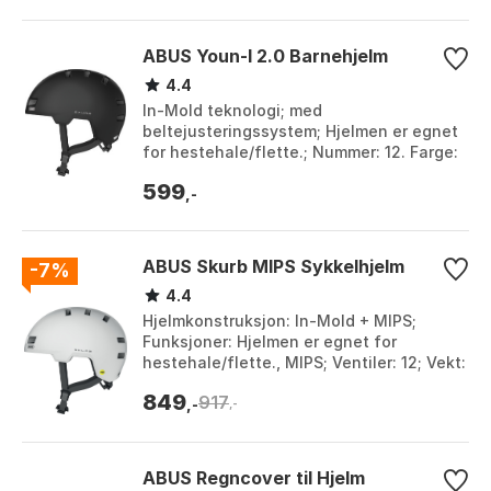
ABUS Youn-I 2.0 Barnehjelm
4.4
In-Mold teknologi; med
beltejusteringssystem; Hjelmen er egnet
for hestehale/flette.; Nummer: 12. Farge:
Blaze red, Blue car, Blue rainbow, Blue
599
sailor, Blue sp...
,-
ABUS Skurb MIPS Sykkelhjelm
-7%
4.4
Hjelmkonstruksjon: In-Mold + MIPS;
Funksjoner: Hjelmen er egnet for
hestehale/flette., MIPS; Ventiler: 12; Vekt:
310,00 g. Farge: Grå, Hvit, Svart. Størrelse:
849
917
5...
,-
,-
ABUS Regncover til Hjelm