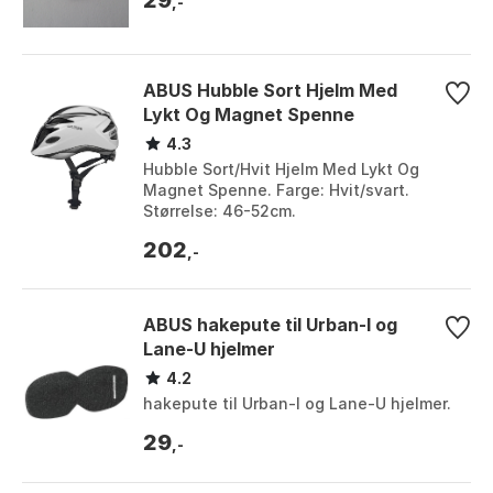
,-
ABUS Hubble Sort Hjelm Med
Lykt Og Magnet Spenne
4.3
Hubble Sort/Hvit Hjelm Med Lykt Og
Magnet Spenne. Farge: Hvit/svart.
Størrelse: 46-52cm.
202
,-
ABUS hakepute til Urban-I og
Lane-U hjelmer
4.2
hakepute til Urban-I og Lane-U hjelmer.
29
,-