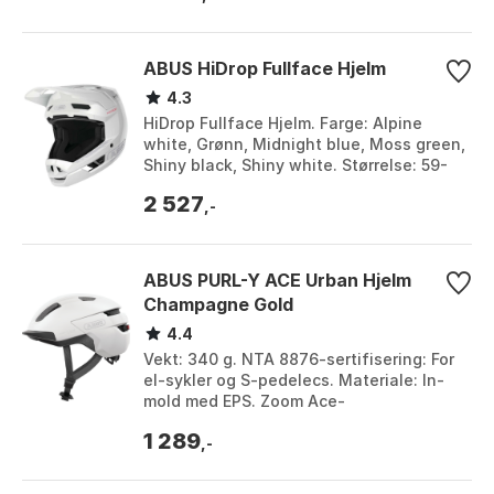
ABUS HiDrop Fullface Hjelm
4.3
HiDrop Fullface Hjelm. Farge: Alpine
white, Grønn, Midnight blue, Moss green,
Shiny black, Shiny white. Størrelse: 59-
60cm, L, M, XL.
2 527
,-
ABUS PURL-Y ACE Urban Hjelm
Champagne Gold
4.4
Vekt: 340 g. NTA 8876-sertifisering: For
el-sykler og S-pedelecs. Materiale: In-
mold med EPS. Zoom Ace-
justeringssystem: Presis passform med
1 289
sklisikkert justeri...
,-