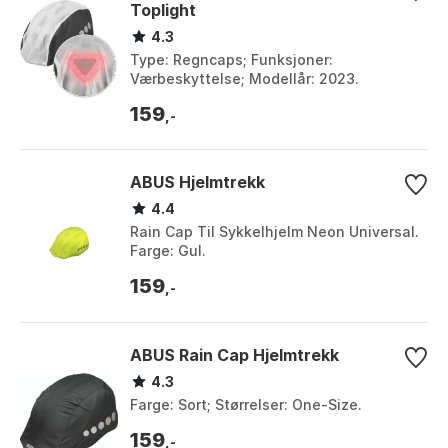
Toplight
4.3
Type: Regncaps; Funksjoner:
Værbeskyttelse; Modellår: 2023.
159
,-
ABUS Hjelmtrekk
4.4
Rain Cap Til Sykkelhjelm Neon Universal.
Farge: Gul.
159
,-
ABUS Rain Cap Hjelmtrekk
4.3
Farge: Sort; Størrelser: One-Size.
159
,-