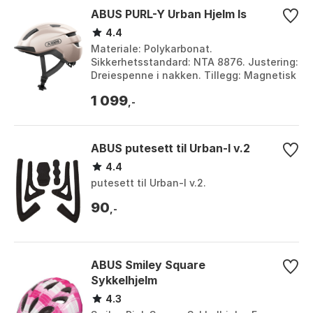
ABUS PURL-Y Urban Hjelm Is
4.4
Materiale: Polykarbonat.
Sikkerhetsstandard: NTA 8876. Justering:
Dreiespenne i nakken. Tillegg: Magnetisk
lampefeste. Farge: Blå, Grønn, Grå, Gul,
1 099
Hvit, Kobber...
,-
ABUS putesett til Urban-I v.2
4.4
putesett til Urban-I v.2.
90
,-
ABUS Smiley Square
Sykkelhjelm
4.3