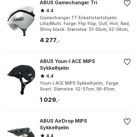
ABUS Gamechanger Tri
4.4
Gamechanger TT Enkeltstartshjelm
Lilla/Multi. Farge: Flip flop, Gull, Hvit, Rød,
Shiny black. Størrelse: 51-55cm, 52-58cm,
58-61cm, L, M, S.
4 277
,-
ABUS Youn-I ACE MIPS
Sykkelhjelm
4.4
Youn-I ACE MIPS Sykkelhjelm,. Farge:
Svart. Størrelse: 52-57cm, 56-61cm.
1 029
,-
ABUS AirDrop MIPS
Sykkelhjelm
4.4