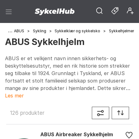
rer
>
ABUS
>
Sykling
>
Sykkelklær og sykkelsko
>
Sykkelhjelmer
ABUS Sykkelhjelm
ABUS er et velkjent navn innen sikkerhets- og
beskyttelsesutstyr, med en rik historie som strekker
seg tilbake til 1924. Grunnlagt i Tyskland, er ABUS
fortsatt et stolt familieeid selskap som produserer
mange av sine produkter i hjemlandet. Dette sikrer
ikke bare en høy kvalitetsstandard, men også en
Les mer
kontinuerlig innovasjon innen teknologiske løsninger.
Spesielt er ABUS anerkjent for sine bidrag til
126 produkter
sykkelhjelmer, hvor deres tyskfødte ingeniørkunst
skinner gjennom.
ABUS Airbreaker Sykkelhjelm