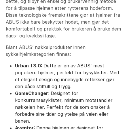
dette, og tilbyr en enkel og brukervennlig metode
for å tilpasse hjelmen etter rytterens hodeform.
Disse teknologiske fremskrittene gjør at hjelmer fra
ABUS ikke bare beskytter hodet, men gjør det
komfortabelt og praktisk for brukeren å bruke dem
dags- og kveldsslitasje.
Blant ABUS’ nøkkelprodukter innen
sykkelhjelmkategorien finnes:
Urban-I 3.0
: Dette er en av ABUS' mest
populære hjelmer, perfekt for bysyklister. Med
et elegant design og innebygde reflekser gjør
den både stilfull og trygg.
GameChanger
: Designet for
konkurransesyklister, minimum motstand er
nøkkelen her. Perfekt for de som ønsker å
forbedre sine tider og ytelse på veien eller
banen.
Aventor
: Denne hjelmen er designet for