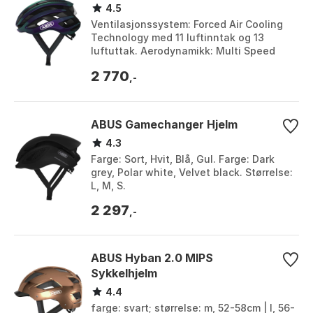
4.5
Ventilasjonssystem: Forced Air Cooling
Technology med 11 luftinntak og 13
luftuttak. Aerodynamikk: Multi Speed
Design for situasjonsbestemt ventilasjon
2 770
og aerod...
,-
ABUS Gamechanger Hjelm
4.3
Farge: Sort, Hvit, Blå, Gul. Farge: Dark
grey, Polar white, Velvet black. Størrelse:
L, M, S.
2 297
,-
ABUS Hyban 2.0 MIPS
Sykkelhjelm
4.4
farge: svart; størrelse: m, 52-58cm | l, 56-