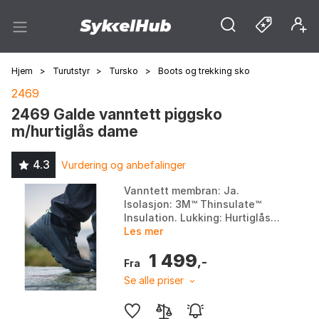
Hjem
>
Turutstyr
>
Tursko
>
Boots og trekking sko
2469
2469 Galde vanntett piggsko
m/hurtiglås dame
4.3
Vurdering og anbefalinger
Vanntett membran: Ja.
Isolasjon: 3M™ Thinsulate™
Insulation. Lukking: Hurtiglås
av vaier. Yttersåle: Stabil med
Les mer
pigger. Farge: Farge. Størrelse:
1 499
36, 37, 39.
,-
Fra
Se alle priser