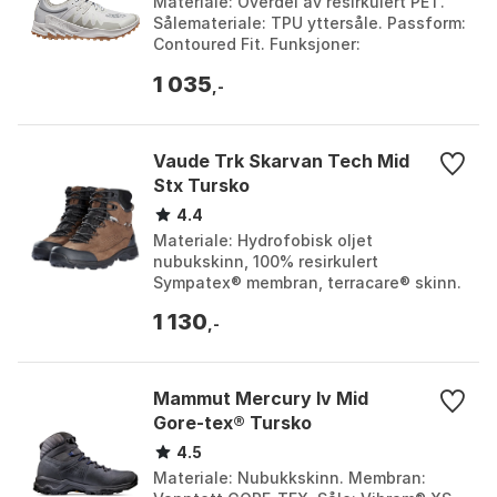
Materiale: Overdel av resirkulert PET.
Sålemateriale: TPU yttersåle. Passform:
Contoured Fit. Funksjoner:
Hurtigtørkende foring, hempe på
1 035
hælen. Farge: Vapor-al...
,-
Vaude Trk Skarvan Tech Mid
Stx Tursko
4.4
Materiale: Hydrofobisk oljet
nubukskinn, 100% resirkulert
Sympatex® membran, terracare® skinn.
Vanntetthet: Ja, PFC-frie Sympatex®
1 130
membran. Fôr: 100% resirkuler...
,-
Mammut Mercury Iv Mid
Gore-tex® Tursko
4.5
Materiale: Nubukkskinn. Membran: