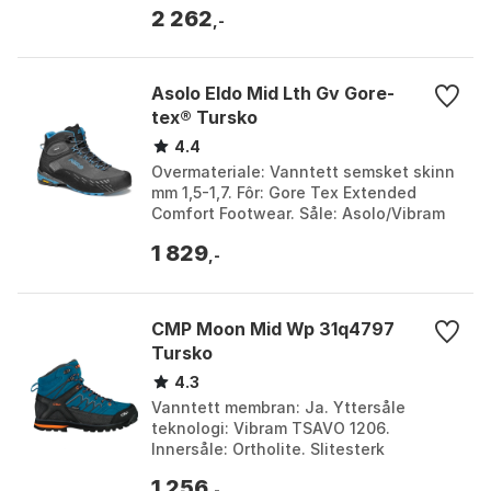
2 262
44, EU...
,-
Asolo Eldo Mid Lth Gv Gore-
tex® Tursko
4.4
Overmateriale: Vanntett semsket skinn
mm 1,5-1,7. Fôr: Gore Tex Extended
Comfort Footwear. Såle: Asolo/Vibram
AG med MegaGrip-blanding. Vekt: 415 g
1 829
(størrelse 8...
,-
CMP Moon Mid Wp 31q4797
Tursko
4.3
Vanntett membran: Ja. Yttersåle
teknologi: Vibram TSAVO 1206.
Innersåle: Ortholite. Slitesterk
materiale: PU-innlegg. Farge: B.blue /
1 256
peat, Black, Deep lake / a...
,-