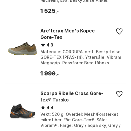
Michelin, Eva. Beskyttelse Ankel:
Exogel Ultimate Ankel Impact
1 525
Protection. Yttersåle Eg...
,-
Arc'teryx Men's Kopec
Gore-Tex
4.3
Materiale: CORDURA-nett. Beskyttelse:
GORE-TEX (PFAS-fri). Yttersåle: Vibram
Megagrip. Passform: Bred tåboks.
Farge: Black/void, Black/yukon,
1 999
Habitat/void lt, R...
,-
Scarpa Ribelle Cross Gore-
tex® Tursko
4.4
Vekt: 520 g. Overdel: Mesh/Forsterket
mikrofiber. Fôr: Gore-Tex®. Såle:
Vibram®. Farge: Grey / aqua sky, Grey /
tonic. Størrelse: EU 38, EU 42, EU 43, EU