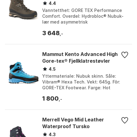
4.4
Vanntetthet: GORE TEX Performance
Comfort. Overdel: Hydrobloc® Nubuk-
lær med asymmetrisk
gummiforsterkning. Yttersåle:
3 648
Zamberlan® Vibram® Star Trek. Vekt:
,-
820 G...
Mammut Kento Advanced High
Gore-tex® Fjellklatrestøvler
4.5
Yttermateriale: Nubuk skinn. Såle:
Vibram® Hexa Tech. Vekt: 645g. Fôr:
GORE-TEX Footwear. Farge: Hot
Red/Blood Red, Marine / mello, Ocean /
1 800
dark whisper, Ocean-...
,-
Merrell Vego Mid Leather
Waterproof Tursko
4.3