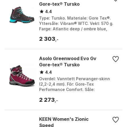
Best egnet til daglig vinterbruk, pendling, lufteturer
Gore-tex® Tursko
med hund og trygg ferdsel på isete/glasert underlag i
4.4
by- og nærmiljø. Mindre egnet til høyintensiv løping
Type: Tursko. Materiale: Gore Tex®.
eller teknisk fjellterreng; ikke beregnet for innendørs
Yttersåle: Vibram® WTC. Vekt: 570 g.
Farge: Atlantic deep / ombre blue,
bruk.
Magnet / viridian green. Størrelse: EU
2 303
35, EU 36, EU...
,-
Asolo Greenwood Evo Gv
Gore-tex® Tursko
4.4
Overdel: Vanntett Perwanger-skinn
(2,2-2,4 mm). Fôr: Gore-Tex
Performance Comfort. Såle:
Asolo/Vibram Duo Radiant med
2 273
Megagrip. Vekt: 653 g. Farge: Cortex,
,-
Grap...
KEEN Women's Zionic
Speed