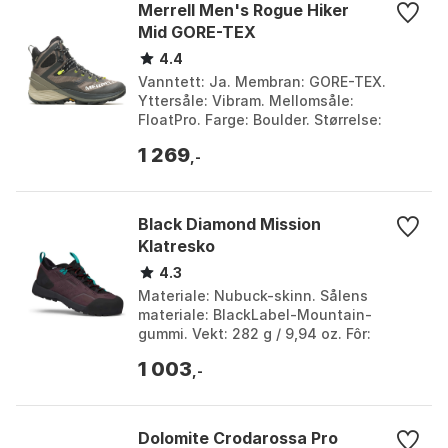
Merrell Men's Rogue Hiker
Mid GORE-TEX
4.4
Vanntett: Ja. Membran: GORE-TEX.
Yttersåle: Vibram. Mellomsåle:
FloatPro. Farge: Boulder. Størrelse:
43.5, 44.5.
1 269
,-
Black Diamond Mission
Klatresko
4.3
Materiale: Nubuck-skinn. Sålens
materiale: BlackLabel-Mountain-
gummi. Vekt: 282 g / 9,94 oz. Fôr:
Vanntett + pustende BD.dry. Farge:
1 003
Black, Grena, Malted-grenad...
,-
Dolomite Crodarossa Pro