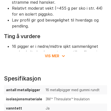
stramme med hansker.
Relativt moderat vekt (~455 g per sko i str. 44)
for en isolert piggsko.
Lav profil gir god bevegelighet til hverdags og
pendling.
Ting å vurdere
16 pigger er i nedre/midtre sjikt sammenlignet
med enkelte konkurrenter som tilbyr flere pigger
VIS MER
for maksimal isgrep.
Vaier/hurtiglås kan være et potensielt svakt
punkt ved langvarig bruk i kulde; ukjent hvor lett
den er å reparere/bytte.
Spesifikasjon
Membranbaserte sko kan ha begrenset
pusteevne ved milde temperaturer eller høy
antall metallpigger
16 metallpigger med gummi rundt
aktivitet.
isolasjonsmateriale
3M™ Thinsulate™ Insulation
Pigger slites ved hyppig bruk på bar asfalt og kan
gi redusert grep over tid samt støy og potensielt
vanntett
Ja