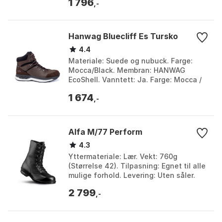
1 796
38, E...
,-
Hanwag Bluecliff Es Tursko
4.4
Materiale: Suede og nubuck. Farge:
Mocca/Black. Membran: HANWAG
EcoShell. Vanntett: Ja. Farge: Mocca /
black, Mocca/black. Størrelse: 44.5, EU
1 674
42, EU 42 1/2, EU...
,-
Alfa M/77 Perform
4.3
Yttermateriale: Lær. Vekt: 760g
(Størrelse 42). Tilpasning: Egnet til alle
mulige forhold. Levering: Uten såler.
Farge: Black. Størrelse: 38, 39, 40, 41,
2 799
42, 43...
,-