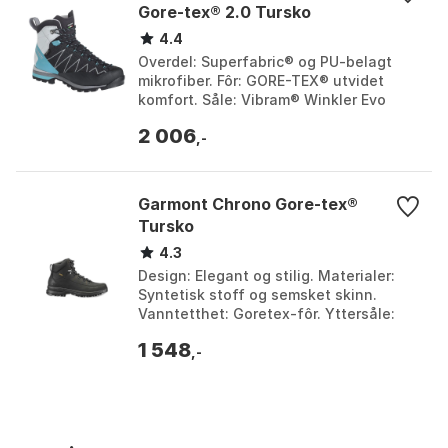
Gore-tex® 2.0 Tursko
4.4
Overdel: Superfabric® og PU-belagt
mikrofiber. Fôr: GORE-TEX® utvidet
komfort. Såle: Vibram® Winkler Evo
megagrip. Passform: Tettsittende og
2 006
presis. Farge: Blac...
,-
Garmont Chrono Gore-tex®
Tursko
4.3
Design: Elegant og stilig. Materialer:
Syntetisk stoff og semsket skinn.
Vanntetthet: Goretex-fôr. Yttersåle:
Vibram-gummi. Farge: Black, Blue,
1 548
Brown, Marigold ...
,-