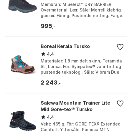
Membran: M Select™ DRY BARRIER.
Overmaterial: Lær. Såle: Merrell klebrig
gummi. Fôring: Pustende netting. Farge:
Black / gloxinia. Størrelse: EU 37 1/2, EU
995
38, ...
,-
Boreal Kerala Tursko
4.4
Materialer: 1,8 mm delt skinn, Teramida
SL, Lorica. Fôr: Sympatex® vanntett og
pustende teknologi. Såle: Vibram Due
Rocce med støtdempende PU.
2 243
Passform: HFS pol...
,-
Salewa Mountain Trainer Lite
Mid Gore-tex® Tursko
4.4
Vekt: 465 g. Fôr: GORE-TEX® Extended
Comfort. Yttersåle: Pomoca MTN