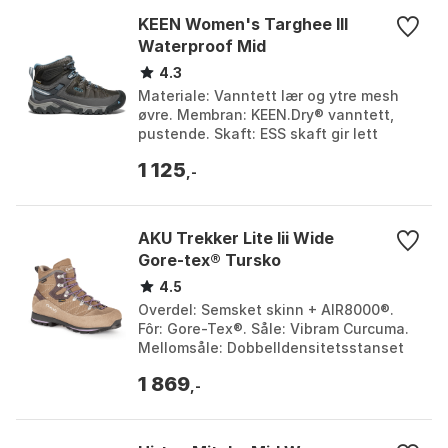
KEEN Women's Targhee III
Waterproof Mid
4.3
Materiale: Vanntett lær og ytre mesh
øvre. Membran: KEEN.Dry® vanntett,
pustende. Skaft: ESS skaft gir lett
støtte. Greppelinjer: 4 mm
1 125
flerretningsnipler for tr...
,-
AKU Trekker Lite Iii Wide
Gore-tex® Tursko
4.5
Overdel: Semsket skinn + AIR8000®.
Fôr: Gore-Tex®. Såle: Vibram Curcuma.
Mellomsåle: Dobbelldensitetsstanset
EVA. Farge: Anthracite / rust,
1 869
Beige/deep violet, B...
,-