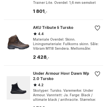
Trainer Lite. Overdel: 1,6 mm semsket
skinn. Farge: Black / black, Black out /
1 801
carrot, Bunge...
,-
AKU Tribute Ii Tursko
4.4
Materiale Overdel: Skinn.
Liningsmateriale: Fullkorns skinn. Såle:
Vibram M118 Sendera. Mellomsåle:
Injisert PU. Farge: Brown 1, Brown 2.
2 428
Størrelse: EU 37 1/2, ...
,-
Under Armour Hovr Dawn Wp
2.0 Tursko
4.2
Skotyper: Tursko. Varemerke: Under
Armour. Vanntett: Ja. Farge: Black /
ultimate black / anthracite. Størrelse:
EU 35 1/2, EU 36, EU 36 1/2, EU 37 1/2, EU