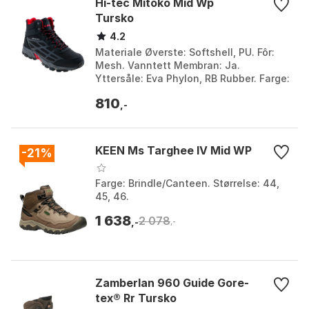
Hi-tec Mitoko Mid Wp
Tursko
4.2
Materiale Øverste: Softshell, PU. Fôr:
Mesh. Vanntett Membran: Ja.
Yttersåle: Eva Phylon, RB Rubber. Farge:
Black / tango red. Størrelse: EU 42.
810
,-
KEEN Ms Targhee IV Mid WP
-21%
Farge: Brindle/Canteen. Størrelse: 44,
45, 46.
1 638
2 078
,-
,-
Zamberlan 960 Guide Gore-
tex® Rr Tursko