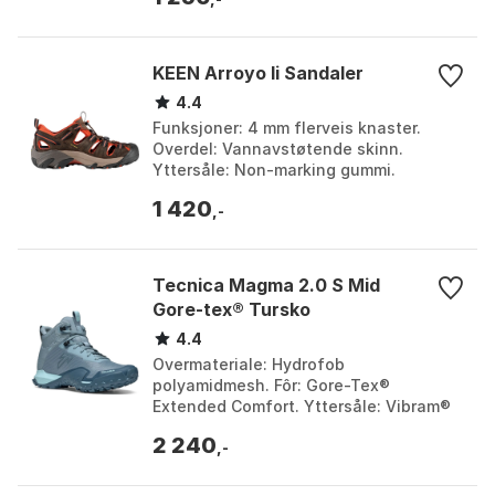
KEEN Arroyo Ii Sandaler
4.4
Funksjoner: 4 mm flerveis knaster.
Overdel: Vannavstøtende skinn.
Yttersåle: Non-marking gummi.
Mellomsåle: Kompresjonsstøpt EVA med
1 420
dobbel tetthet. Farge: Blac...
,-
Tecnica Magma 2.0 S Mid
Gore-tex® Tursko
4.4
Overmateriale: Hydrofob
polyamidmesh. Fôr: Gore-Tex®
Extended Comfort. Yttersåle: Vibram®
Megagrip™ Litebase™ XO SHIELD.
2 240
Mellomsåle: Komprimert EVA med høy
,-
reky...