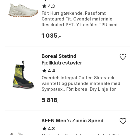
4.3
Fôr: Hurtigtørkende. Passform:
Contoured Fit. Ovandel materiale:
Resirkulert PET. Yttersåle: TPU med
grep, slitestyrke og lett vekt. Farge:
1 035
Birch-granite green....
,-
Boreal Stetind
Fjellklatrestøvler
4.4
Overdel: Integral Gaiter: Slitesterk
vanntett og pustende materiale med
Sympatex.. Fôr: boreal Dry Linje for
absolutt vanntetthet og overlegen
5 818
pusteevne.. Mello...
,-
KEEN Men's Zionic Speed
4.3