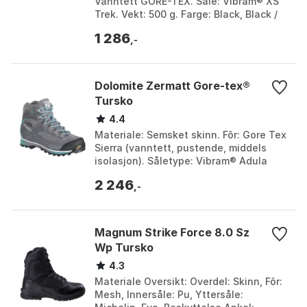
Vanntett GORE-TEX. Såle: Vibram® XS
Trek. Vekt: 500 g. Farge: Black, Black /
hot red 1, Black / hot red 2, Black 8,
1 286
Dark iguana...
,-
Dolomite Zermatt Gore-tex®
Tursko
4.4
Materiale: Semsket skinn. Fôr: Gore Tex
Sierra (vanntett, pustende, middels
isolasjon). Såletype: Vibram® Adula
med Xs Trek Compound. Vekt: Ca. 650g.
2 246
Farge: Gra...
,-
Magnum Strike Force 8.0 Sz
Wp Tursko
4.3
Materiale Oversikt: Overdel: Skinn, Fôr:
Mesh, Innersåle: Pu, Yttersåle: