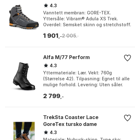
4.3
Vanntett membran: GORE-TEX.
Yttersåle: Vibram® Adula XS Trek.
Overdel: Semsket skinn og stretchstoff.
Vekt: 575 g. Farge: Bronze brown,
1 901
2 005
Golden yellow, Gunmetal ...
,-
,-
Alfa M/77 Perform
4.3
Yttermateriale: Lær. Vekt: 760g
(Størrelse 42). Tilpasning: Egnet til alle
mulige forhold. Levering: Uten såler.
Farge: Black. Størrelse: 38, 39, 40, 41,
2 799
42, 43...
,-
TrekSta Coaster Lace
GoreTex tursko dame
4.3
Materiale: Nubuck-skinn. Type sko: