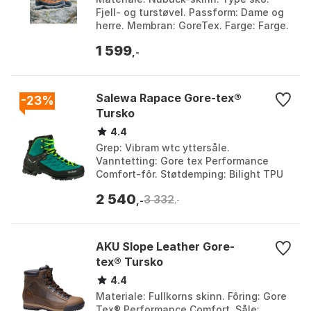
Fjell- og turstøvel. Passform: Dame og
herre. Membran: GoreTex. Farge: Farge.
Størrelse: 37.
1 599
,-
Salewa Rapace Gore-tex®
-23%
Tursko
4.4
Grep: Vibram wtc yttersåle.
Vanntetting: Gore tex Performance
Comfort-fôr. Støtdemping: Bilight TPU
midtsåle. Passform: 100% blisterfri
2 540
3 332
gjennom Salewas Alpine p...
,-
,-
AKU Slope Leather Gore-
tex® Tursko
4.4
Materiale: Fullkorns skinn. Fôring: Gore
Tex® Performance Comfort. Såle: