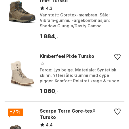
tex® Tursko
4.3
Vanntett: Goretex-membran. Såle:
Vibram-gummi. Fargekombinasjon:
Shadow Giungla/Dasty Campo.
Passform: Mikro-justerbart
1 884
snøresystem. Farge: Deep lago / rich
,-
lag...
Kimberfeel Pixie Tursko
Farge: Lys beige. Materiale: Syntetisk
skinn. Yttersåle: Gummi med dype
pigger. Komfort: Polstret krage & tunge.
Farge: Beige, Light beige. Størrelse: EU
1 060
36, EU...
,-
Scarpa Terra Gore-tex®
-7%
Tursko
4.4