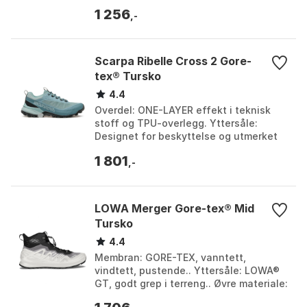
materiale: PU-innlegg. Farge: B.blue /
1 256
peat, Black, Deep lake / a...
,-
Scarpa Ribelle Cross 2 Gore-
tex® Tursko
4.4
Overdel: ONE-LAYER effekt i teknisk
stoff og TPU-overlegg. Yttersåle:
Designet for beskyttelse og utmerket
grep. Membran: GORE-TEX® ePE,
1 801
vanntett, pustende, PFA...
,-
LOWA Merger Gore-tex® Mid
Tursko
4.4
Membran: GORE-TEX, vanntett,
vindtett, pustende.. Yttersåle: LOWA®
GT, godt grep i terreng.. Øvre materiale:
50% stoff, 50% syntetisk.. Vekt: 850 g.