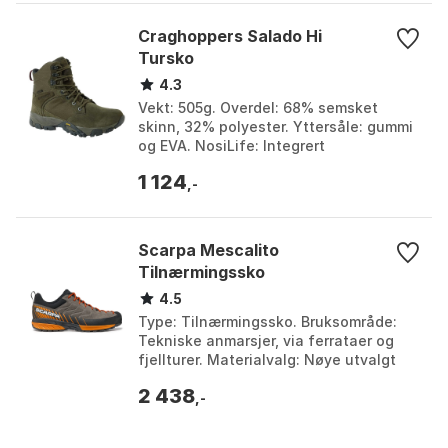
Craghoppers Salado Hi
Tursko
4.3
Vekt: 505g. Overdel: 68% semsket
skinn, 32% polyester. Yttersåle: gummi
og EVA. NosiLife: Integrert
insektbeskyttelse. Farge: Mid khaki.
1 124
Størrelse: EU 41, EU 47...
,-
Scarpa Mescalito
Tilnærmingssko
4.5
Type: Tilnærmingssko. Bruksområde:
Tekniske anmarsjer, via ferrataer og
fjellturer. Materialvalg: Nøye utvalgt
for ytelse, funksjonalitet og komfort.
2 438
Komfort: D...
,-