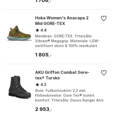
1 706
Farge: Offw...
,-
Hoka Women's Anacapa 2
Mid GORE-TEX
4.4
Membran: GORE-TEX. Yttersåle:
Vibram® Megagrip. Materiale: LGW-
sertifisert skinn & 100% resirkulert
polyester. Mellomsåle: 30% EVA basert
1 805
på sukkerrør. Farge: B...
,-
AKU Griffon Combat Gore-
tex® Tursko
4.3
Øvre: Fullkornsskinn 2,2 mm.
Fôrbeskrivelse: Gore Tex® Isolert
komfort. Yttersåle: Davos Ranger Anti
Static Nitrile Compound. Fotseng: Eva +
2 953
Anti Static. Farge:...
,-