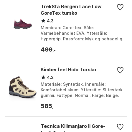
vanntett piggsko herre for brukere som prioriterer
TrekSta Bergen Lace Low
sikkert isgrep, vannbeskyttelse og rask snøring i
GoreTex tursko
typisk norsk vinterterreng, med trade-offs i
4.3
pusteevne, ankelsupport og innendørsbruk.
Membran: Gore-tex. Såle:
Varmebehandlet EVA. Yttersåle:
Hypergrip. Passform: Myk og behagelig.
Farge: Farge 1. Størrelse: 36, 37.
499
,-
Kimberfeel Hido Tursko
4.2
Materiale: Syntetisk. Innersåle:
Komfortabel skum. Yttersåle: Slitesterk
gummi. Fottype: Normal. Farge: Beige.
Størrelse: EU 40, EU 41, EU 42, EU 43,
585
EU 44, EU ...
,-
Tecnica Kilimanjaro Ii Gore-