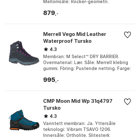
Mellomsåle: Rocker-geometri.
Yttersåle: SurfaceCTRL™ med 4 mm
879
knotter. Farge: Tnf black/tnf black, T...
,-
Merrell Vego Mid Leather
Waterproof Tursko
4.3
Membran: M Select™ DRY BARRIER.
Overmaterial: Lær. Såle: Merrell klebrig
gummi. Fôring: Pustende netting. Farge:
Black / gloxinia. Størrelse: EU 37 1/2, EU
995
38, ...
,-
CMP Moon Mid Wp 31q4797
Tursko
4.3
Vanntett membran: Ja. Yttersåle
teknologi: Vibram TSAVO 1206.
Innersåle: Ortholite. Slitesterk