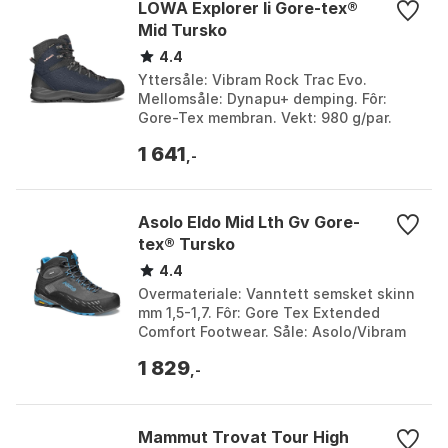
LOWA Explorer Ii Gore-tex®
Mid Tursko
4.4
Yttersåle: Vibram Rock Trac Evo.
Mellomsåle: Dynapu+ demping. Fôr:
Gore-Tex membran. Vekt: 980 g/par.
Farge: Navy / rosé. Størrelse: EU 37 1/2.
1 641
,-
Asolo Eldo Mid Lth Gv Gore-
tex® Tursko
4.4
Overmateriale: Vanntett semsket skinn
mm 1,5-1,7. Fôr: Gore Tex Extended
Comfort Footwear. Såle: Asolo/Vibram
AG med MegaGrip-blanding. Vekt: 415 g
1 829
(størrelse 8...
,-
Mammut Trovat Tour High