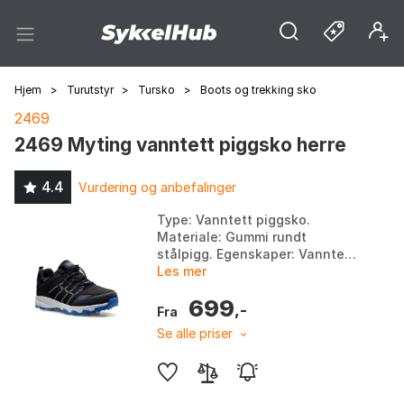
Hjem
>
Turutstyr
>
Tursko
>
Boots og trekking sko
2469
2469 Myting vanntett piggsko herre
4.4
Vurdering og anbefalinger
Type: Vanntett piggsko.
Materiale: Gummi rundt
stålpigg. Egenskaper: Vanntett
membran, forsterket tåparti og
Les mer
hælkappe. Bruksområde:
699
Fritidsbruk og skogsturer. F...
,-
Fra
Se alle priser