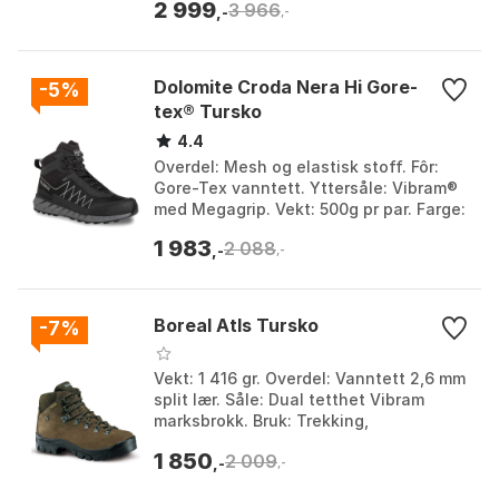
2 999
3 966
Obsidian 1, Obsidi...
,-
,-
Dolomite Croda Nera Hi Gore-
-5%
tex® Tursko
4.4
Overdel: Mesh og elastisk stoff. Fôr:
Gore-Tex vanntett. Yttersåle: Vibram®
med Megagrip. Vekt: 500g pr par. Farge:
Aluminium grey / capri blue, Black 1,
1 983
2 088
Black ...
,-
,-
Boreal Atls Tursko
-7%
Vekt: 1 416 gr. Overdel: Vanntett 2,6 mm
split lær. Såle: Dual tetthet Vibram
marksbrokk. Bruk: Trekking,
backpacking, 2-3 sesong. Farge:
1 850
2 009
Brown. Størrelse: EU 3...
,-
,-