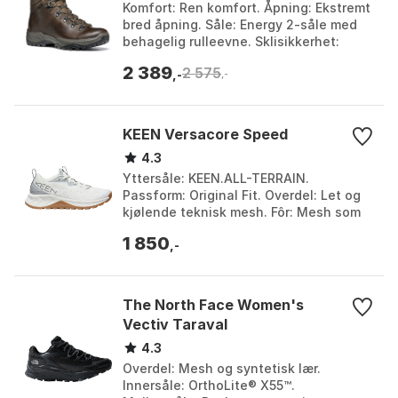
Komfort: Ren komfort. Åpning: Ekstremt
bred åpning. Såle: Energy 2-såle med
behagelig rulleevne. Sklisikkerhet:
Svært sklisikker takket være balansert
2 389
2 575
profil. F...
,-
,-
KEEN Versacore Speed
4.3
Yttersåle: KEEN.ALL-TERRAIN.
Passform: Original Fit. Overdel: Let og
kjølende teknisk mesh. Fôr: Mesh som
puster. Farge: Black-magnet, Star
1 850
white-alloy. Størrel...
,-
The North Face Women's
Vectiv Taraval
4.3
Overdel: Mesh og syntetisk lær.
Innersåle: OrthoLite® X55™.