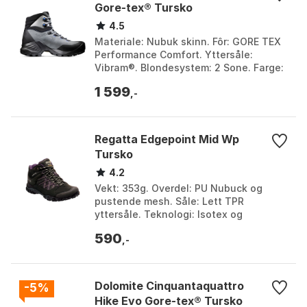
Gore-tex® Tursko
4.5
Materiale: Nubuk skinn. Fôr: GORE TEX
Performance Comfort. Yttersåle:
Vibram®. Blondesystem: 2 Sone. Farge:
Asphalt / hot red, Bungee / apricot
1 599
brandy, Titanium...
,-
Regatta Edgepoint Mid Wp
Tursko
4.2
Vekt: 353g. Overdel: PU Nubuck og
pustende mesh. Såle: Lett TPR
yttersåle. Teknologi: Isotex og
Hydropel DNA. Farge: Ash / dried sage,
590
Black / granite, Black / ...
,-
Dolomite Cinquantaquattro
-5%
Hike Evo Gore-tex® Tursko