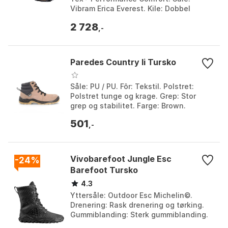
Vibram Erica Everest. Kile: Dobbel
tetthet dørt kuttet EVA. Farge: Dark
2 728
brown. Størrels...
,-
Paredes Country Ii Tursko
Såle: PU / PU. Fôr: Tekstil. Polstret:
Polstret tunge og krage. Grep: Stor
grep og stabilitet. Farge: Brown.
Størrelse: EU 36, EU 37, EU 38, EU 40, EU
501
41, EU 42...
,-
Vivobarefoot Jungle Esc
-24%
Barefoot Tursko
4.3
Yttersåle: Outdoor Esc Michelin©.
Drenering: Rask drenering og tørking.
Gummiblanding: Sterk gummiblanding.
Fôr: Hi-Viz-fôr. Farge: Obsidian,