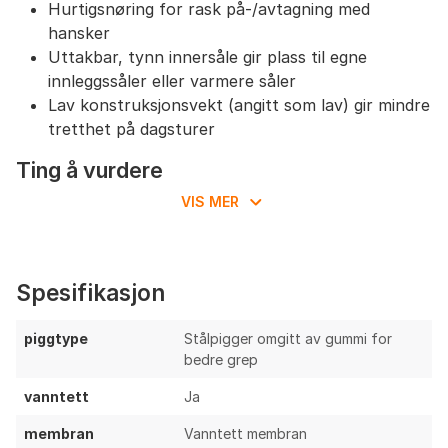
Hurtigsnøring for rask på-/avtagning med
hansker
Uttakbar, tynn innersåle gir plass til egne
innleggssåler eller varmere såler
Lav konstruksjonsvekt (angitt som lav) gir mindre
tretthet på dagsturer
Ting å vurdere
VIS MER
Pusteevne er ikke spesifisert; vanntette
tekstilsko kan oppleves klamme ved mildvær
Ingen oppgitt isolasjon – krever varme sokker i
norsk vinterklima
Spesifikasjon
Pigger ser ikke ut til å være utskiftbare, noe som
påvirker levetid ved hyppig asfaltbruk
piggtype
Stålpigger omgitt av gummi for
Lav ankelprofil gir begrenset vristsupport i ulendt
bedre grep
terreng
vanntett
Ja
Tekstiloverdel kan slites raskere mot skarpe
steiner enn lær/PU-forsterkede alternativer
membran
Vanntett membran