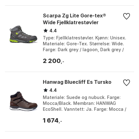
Scarpa Zg Lite Gore-tex®
Wide Fjellklatrestøvler
4.4
Type: Fjellklatrestøvler. Kjønn: Unisex.
Materiale: Gore-Tex. Størrelse: Wide.
Farge: Dark grey / lagoon, Dark grey /
spring. Størrelse: EU 36, EU 38, EU 41.
2 200
,-
Hanwag Bluecliff Es Tursko
4.4
Materiale: Suede og nubuck. Farge:
Mocca/Black. Membran: HANWAG
EcoShell. Vanntett: Ja. Farge: Mocca /
black, Mocca/black. Størrelse: 44.5, EU
1 674
42, EU 42 1/2, EU...
,-