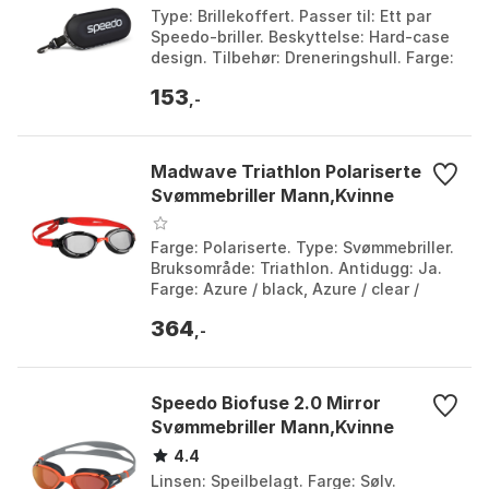
Type: Brillekoffert. Passer til: Ett par
Speedo-briller. Beskyttelse: Hard-case
design. Tilbehør: Dreneringshull. Farge:
Black, Blå. Størrelse: One Size.
153
,-
Madwave Triathlon Polariserte
Svømmebriller Mann,Kvinne
Farge: Polariserte. Type: Svømmebriller.
Bruksområde: Triathlon. Antidugg: Ja.
Farge: Azure / black, Azure / clear /
black, Red / black. Størrelse: One Size.
364
,-
Speedo Biofuse 2.0 Mirror
Svømmebriller Mann,Kvinne
4.4
Linsen: Speilbelagt. Farge: Sølv.