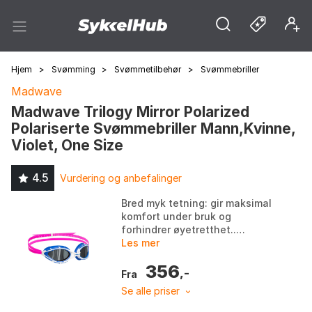
Hjem
>
Svømming
>
Svømmetilbehør
>
Svømmebriller
Madwave
Madwave Trilogy Mirror Polarized
Polariserte Svømmebriller Mann,Kvinne,
Violet, One Size
4.5
Vurdering og anbefalinger
Bred myk tetning: gir maksimal
komfort under bruk og
forhindrer øyetretthet..
Justerbar nesebro:
Les mer
svømmebriller er kompatible
356
med alle ansiktsformer.. UV-
,-
Fra
beskytt...
Se alle priser