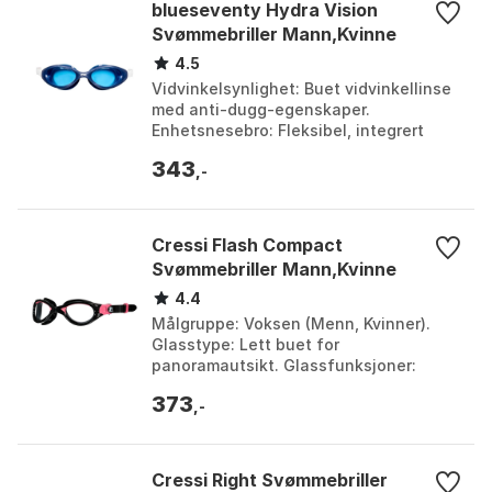
blueseventy Hydra Vision
Svømmebriller Mann,Kvinne
4.5
Vidvinkelsynlighet: Buet vidvinkellinse
med anti-dugg-egenskaper.
Enhetsnesebro: Fleksibel, integrert
nesebro for forbedret hydrodynamikk.
343
Lav profil, lavt drag...
,-
Cressi Flash Compact
Svømmebriller Mann,Kvinne
4.4
Målgruppe: Voksen (Menn, Kvinner).
Glasstype: Lett buet for
panoramautsikt. Glassfunksjoner:
Ripebeskyttelse, Duggfri behandling,
373
100% UV-beskyttelse. Justering...
,-
Cressi Right Svømmebriller