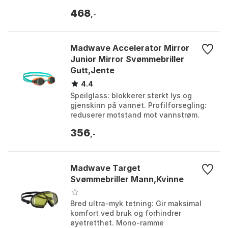
468
,-
Madwave Accelerator Mirror
Junior Mirror Svømmebriller
Gutt,Jente
4.4
Speilglass: blokkerer sterkt lys og
gjenskinn på vannet. Profilforsegling:
reduserer motstand mot vannstrøm.
Nesebroer: leveres med tre utskiftbare
356
alternativer...
,-
Madwave Target
Svømmebriller Mann,Kvinne
Bred ultra-myk tetning: Gir maksimal
komfort ved bruk og forhindrer
øyetretthet. Mono-ramme