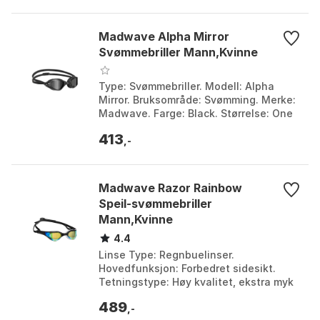
Madwave Alpha Mirror
Svømmebriller Mann,Kvinne
Type: Svømmebriller. Modell: Alpha
Mirror. Bruksområde: Svømming. Merke:
Madwave. Farge: Black. Størrelse: One
Size.
413
,-
Madwave Razor Rainbow
Speil-svømmebriller
Mann,Kvinne
4.4
Linse Type: Regnbuelinser.
Hovedfunksjon: Forbedret sidesikt.
Tetningstype: Høy kvalitet, ekstra myk
tetning. UV Beskyttelse: Beskyttelse
489
mot ultrafiolett strål...
,-