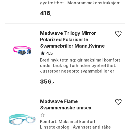
øyetretthet.. Monorammekonstruksjon:
gir myk og komfortabel passform.. UV
416
400-beskyttelse: ultima...
,-
Madwave Trilogy Mirror
Polarized Polariserte
Svømmebriller Mann,Kvinne
4.5
Bred myk tetning: gir maksimal komfort
under bruk og forhindrer øyetretthet..
Justerbar nesebro: svømmebriller er
kompatible med alle ansiktsformer..
356
UV-beskytt...
,-
Madwave Flame
Svømmemaske unisex
Komfort: Maksimal komfort.
Linseteknologi: Avansert anti tåke