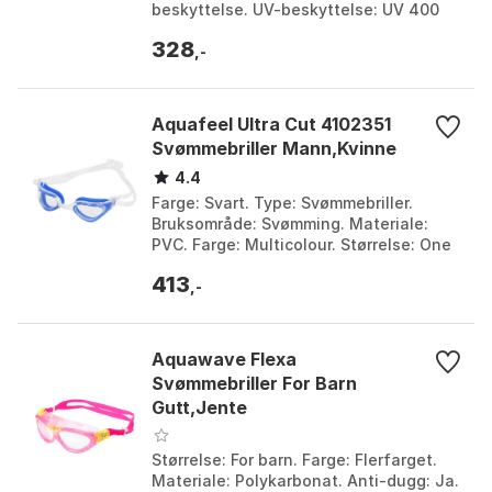
beskyttelse. UV-beskyttelse: UV 400
belegg. Stropp: Justerbar automatisk
328
silikon stropp. Farge: Gr...
,-
Aquafeel Ultra Cut 4102351
Svømmebriller Mann,Kvinne
4.4
Farge: Svart. Type: Svømmebriller.
Bruksområde: Svømming. Materiale:
PVC. Farge: Multicolour. Størrelse: One
Size.
413
,-
Aquawave Flexa
Svømmebriller For Barn
Gutt,Jente
Størrelse: For barn. Farge: Flerfarget.
Materiale: Polykarbonat. Anti-dugg: Ja.