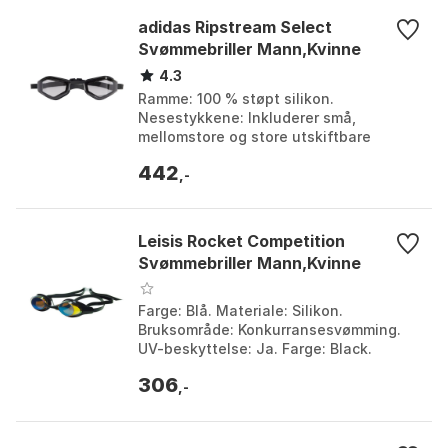
adidas Ripstream Select
Svømmebriller Mann,Kvinne
4.3
Ramme: 100 % støpt silikon.
Nesestykkene: Inkluderer små,
mellomstore og store utskiftbare
nesestykker. Antiduggbehandling: Ja.
442
Komfort: Grunne pakninger for st...
,-
Leisis Rocket Competition
Svømmebriller Mann,Kvinne
Farge: Blå. Materiale: Silikon.
Bruksområde: Konkurransesvømming.
UV-beskyttelse: Ja. Farge: Black.
Størrelse: One Size.
306
,-