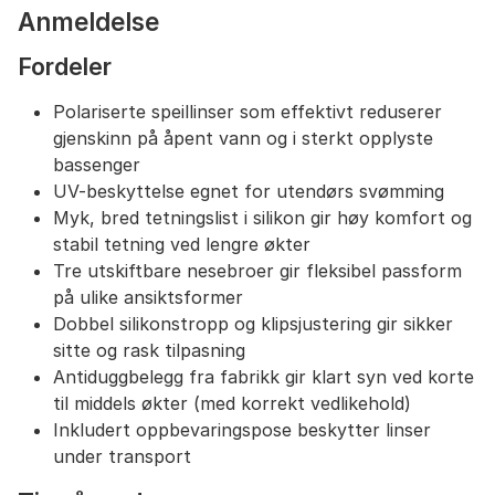
Antiduggbelegg:
Sikrer klart, utmerket syn
Anmeldelse
svømmetur etter svømmetur.
Fordeler
Denne modellen inkluderer også en dobbel
silikonstropp som er enkel å justere med en spesiell
Polariserte speillinser som effektivt reduserer
klips, samt et brilleetui med glidelås for sikker
gjenskinn på åpent vann og i sterkt opplyste
oppbevaring.
bassenger
UV-beskyttelse egnet for utendørs svømming
Myk, bred tetningslist i silikon gir høy komfort og
stabil tetning ved lengre økter
Tre utskiftbare nesebroer gir fleksibel passform
på ulike ansiktsformer
Dobbel silikonstropp og klipsjustering gir sikker
sitte og rask tilpasning
Antiduggbelegg fra fabrikk gir klart syn ved korte
til middels økter (med korrekt vedlikehold)
Inkludert oppbevaringspose beskytter linser
under transport