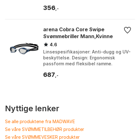
konstruksjon: Gir en myk og behagelig
356
passform. UV 400 beskyttelse: ...
,-
arena Cobra Core Swipe
Svømmebriller Mann,Kvinne
4.6
Linsespesifikasjoner: Anti-dugg og UV-
beskyttelse. Design: Ergonomisk
passform med fleksibel ramme.
Bruksområde: Svømmetrening og
687
konkurranse. Farge: Svart/Grå....
,-
Nyttige lenker
Se alle produktene fra MADWAVE
Se våre SVØMMETILBEHØR produkter
Se våre SVØMMEVESKER produkter