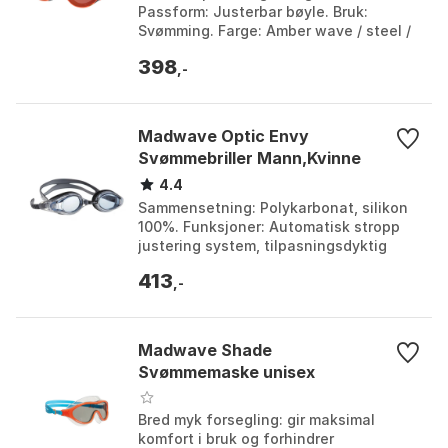
Passform: Justerbar bøyle. Bruk:
Svømming. Farge: Amber wave / steel /
crimson mirror, Electric lime / cobalt /
398
iris mirror. S...
,-
Madwave Optic Envy
Svømmebriller Mann,Kvinne
4.4
Sammensetning: Polykarbonat, silikon
100%. Funksjoner: Automatisk stropp
justering system, tilpasningsdyktig
nesebro, ergonomisk ultra soft sel.
413
Dioptrier: Vari...
,-
Madwave Shade
Svømmemaske unisex
Bred myk forsegling: gir maksimal
komfort i bruk og forhindrer