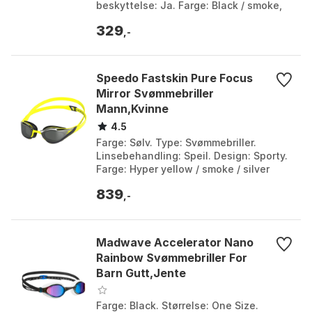
beskyttelse: Ja. Farge: Black / smoke,
Blue / mirror. Størrelse: One Size.
329
,-
Speedo Fastskin Pure Focus
Mirror Svømmebriller
Mann,Kvinne
4.5
Farge: Sølv. Type: Svømmebriller.
Linsebehandling: Speil. Design: Sporty.
Farge: Hyper yellow / smoke / silver
mirror. Størrelse: One Size.
839
,-
Madwave Accelerator Nano
Rainbow Svømmebriller For
Barn Gutt,Jente
Farge: Black. Størrelse: One Size.