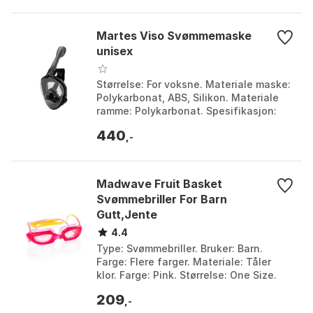
Martes Viso Svømmemaske
unisex
Størrelse: For voksne. Materiale maske:
Polykarbonat, ABS, Silikon. Materiale
ramme: Polykarbonat. Spesifikasjon:
Fullfase maske, Avtakbar snorkel med
440
Dry Top s...
,-
Madwave Fruit Basket
Svømmebriller For Barn
Gutt,Jente
4.4
Type: Svømmebriller. Bruker: Barn.
Farge: Flere farger. Materiale: Tåler
klor. Farge: Pink. Størrelse: One Size.
209
,-