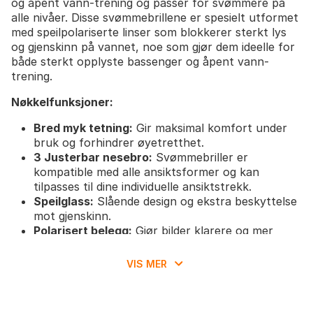
og åpent vann-trening og passer for svømmere på
alle nivåer. Disse svømmebrillene er spesielt utformet
med speilpolariserte linser som blokkerer sterkt lys
og gjenskinn på vannet, noe som gjør dem ideelle for
både sterkt opplyste bassenger og åpent vann-
trening.
Nøkkelfunksjoner:
Bred myk tetning:
Gir maksimal komfort under
bruk og forhindrer øyetretthet.
3 Justerbar nesebro:
Svømmebriller er
kompatible med alle ansiktsformer og kan
tilpasses til dine individuelle ansiktstrekk.
Speilglass:
Slående design og ekstra beskyttelse
mot gjenskinn.
Polarisert belegg:
Gjør bilder klarere og mer
kontrastrike, reduserer øyetretthet.
Nettingpose:
Beskytter linser mot skader fra
VIS MER
kontakt med gjenstander.
UV-beskyttelse:
Beskyttelse mot skadelige UV-
stråler.