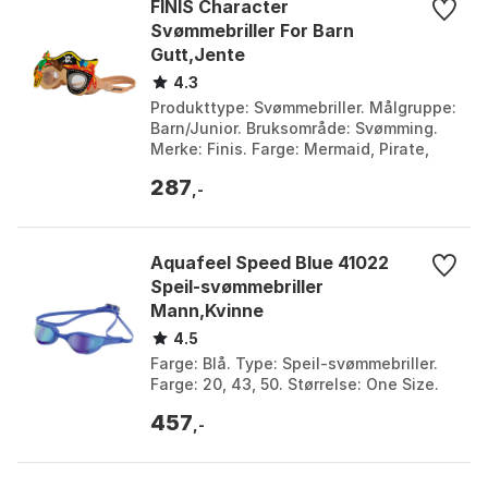
FINIS Character
Svømmebriller For Barn
Gutt,Jente
4.3
Produkttype: Svømmebriller. Målgruppe:
Barn/Junior. Bruksområde: Svømming.
Merke: Finis. Farge: Mermaid, Pirate,
Tiki. Størrelse: One Size.
287
,-
Aquafeel Speed Blue 41022
Speil-svømmebriller
Mann,Kvinne
4.5
Farge: Blå. Type: Speil-svømmebriller.
Farge: 20, 43, 50. Størrelse: One Size.
457
,-