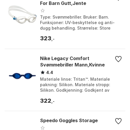
For Barn Gutt,Jente
Type: Svømmebriller. Bruker: Barn.
Funksjoner: UV-beskyttelse og anti-
dugg behandling. Strørrelse: Store
(normal) og små (mindre størrelse).
323
Farge: White / blue...
,-
Nike Legacy Comfort
Svømmebriller Mann,Kvinne
4.4
Materiale linse: Tritan™. Materiale
pakning: Silikon. Materiale stropp:
Silikon. Godkjenning: Godkjent av
World Aquatics. Farge: Midnight navy.
322
Størrelse: One S...
,-
Speedo Goggles Storage