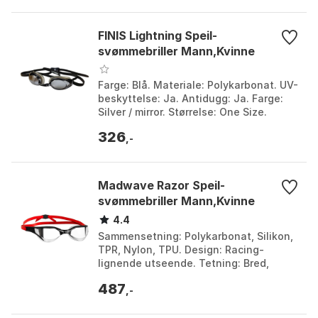
FINIS Lightning Speil-
svømmebriller Mann,Kvinne
Farge: Blå. Materiale: Polykarbonat. UV-
beskyttelse: Ja. Antidugg: Ja. Farge:
Silver / mirror. Størrelse: One Size.
326
,-
Madwave Razor Speil-
svømmebriller Mann,Kvinne
4.4
Sammensetning: Polykarbonat, Silikon,
TPR, Nylon, TPU. Design: Racing-
lignende utseende. Tetning: Bred,
ekstra myk. Form: Hydrodynamisk.
487
Farge: Black / metallic...
,-