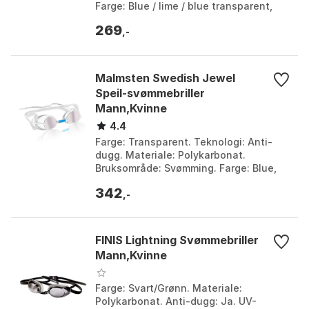
Farge: Blue / lime / blue transparent,
Blue / new lime / blue transparent, Pink
269
...
,-
Malmsten Swedish Jewel
Speil-svømmebriller
Mann,Kvinne
4.4
Farge: Transparent. Teknologi: Anti-
dugg. Materiale: Polykarbonat.
Bruksområde: Svømming. Farge: Blue,
Clear, Pink, Purple, Yellow. Størrelse:
342
One Size.
,-
FINIS Lightning Svømmebriller
Mann,Kvinne
Farge: Svart/Grønn. Materiale:
Polykarbonat. Anti-dugg: Ja. UV-