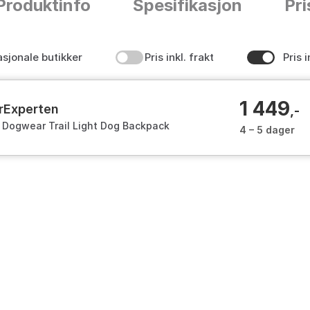
Produktinfo
Spesifikasjon
Pri
asjonale butikker
Pris inkl. frakt
Pris i
1 449
orExperten
,-
Dogwear Trail Light Dog Backpack
4 – 5 dager