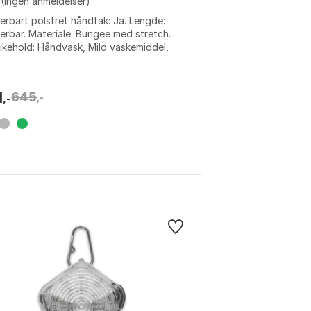
(Ingen anmeldelser)
erbart polstret håndtak: Ja. Lengde:
erbar. Materiale: Bungee med stretch.
ikehold: Håndvask, Mild vaskemiddel,
tørk. Farge: Granite gray, Orion...
1
645
,-
,-