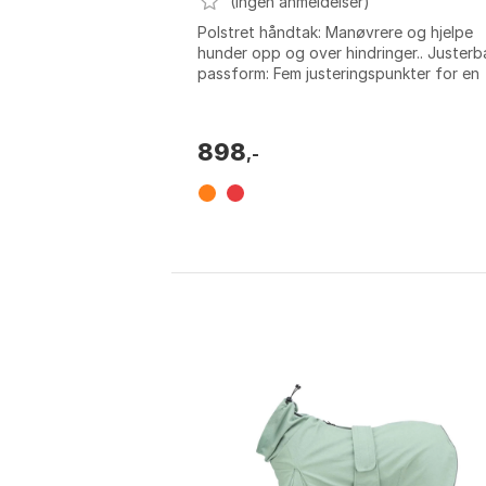
(Ingen anmeldelser)
Polstret håndtak: Manøvrere og hjelpe
hunder opp og over hindringer.. Justerb
passform: Fem justeringspunkter for en
optimal passform.. To tilkoblingspunkter:.
898
,-