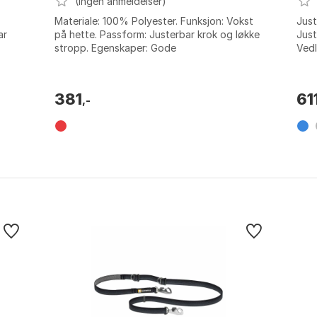
(Ingen anmeldelser)
Materiale: 100% Polyester. Funksjon: Vokst
Just
ar
på hette. Passform: Justerbar krok og løkke
Just
stropp. Egenskaper: Gode
Vedl
..
fukttransporterende og hurtigtørkende
Luft
egenskaper...
381
61
,-