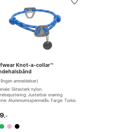
fwear Knot-a-collar™
ndehalsbånd
(Ingen anmeldelser)
riale: Slitesterk nylon.
relsejustering: Justerbar snøring.
ne: Aluminiumsspennelås. Farge: Turkis.
e: Blue pool, Fireweed pink, Moss
n, Obs...
9
,-