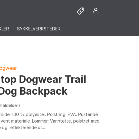
KLER
SYKKELVERKSTEDER
ogwear
top Dogwear Trail
 Dog Backpack
meldelser)
rside: 100 % polyester. Polstring: EVA. Pustende
ivent materiale. Lommer: Vanntette, polstret med
 og reflekterende ut...