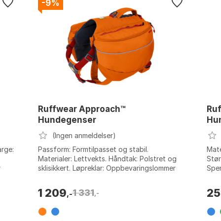
-9%
Ruffwear Approach™
Ruf
Hundegenser
Hu
(Ingen anmeldelser)
arge:
Passform: Formtilpasset og stabil.
Mate
Materialer: Lettvekts. Håndtak: Polstret og
Stør
r
sklisikkert. Løpreklar: Oppbevaringslommer
Spen
og utstyrsløkker. Farge: Blue dusk, Bl...
Farg
gree
1 209
25
1 331
,-
,-