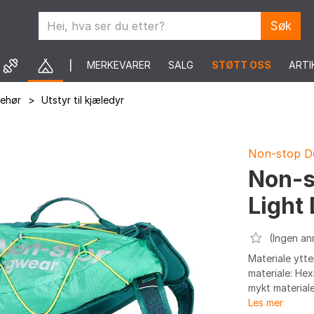
Søk
MERKEVARER
SALG
STØTT OSS
ARTI
behør
>
Utstyr til kjæledyr
Non-stop D
Non-s
Light
(Ingen an
Materiale ytte
materiale: Hex
mykt materiale
Les mer