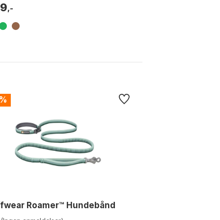
49
,-
5%
ffwear Roamer™ Hundebånd