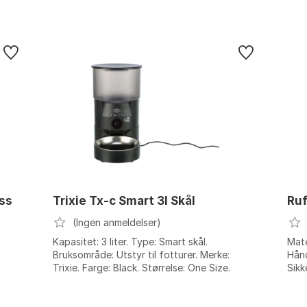
ss
Trixie Tx-c Smart 3l Skål
Ru
(Ingen anmeldelser)
Kapasitet: 3 liter. Type: Smart skål.
Mate
Bruksområde: Utstyr til fotturer. Merke:
Hånd
Trixie. Farge: Black. Størrelse: One Size.
Sikk
 5,
Farg