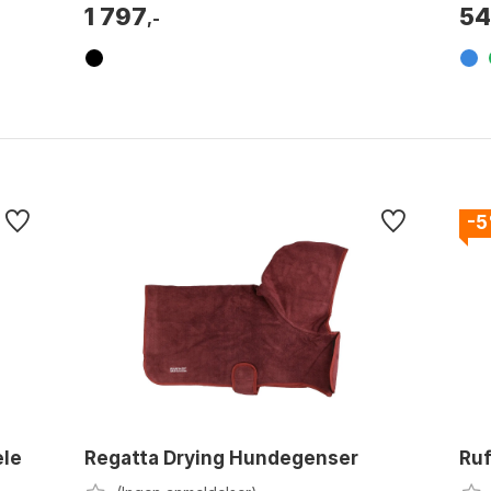
1 797
5
,-
-
ele
Regatta Drying Hundegenser
Ru