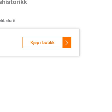
shistorikk
nkl. skatt
Kjøp i butikk