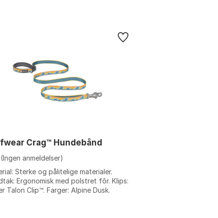
ffwear Crag™ Hundebånd
(Ingen anmeldelser)
rial: Sterke og pålitelige materialer.
tak: Ergonomisk med polstret fôr. Klips:
er Talon Clip™. Farger: Alpine Dusk.
e: Alpine dusk, Canyon oxbo...