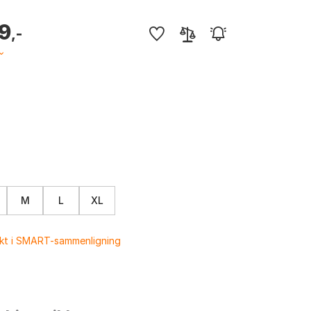
49
,-
M
L
XL
ukt i SMART-sammenligning