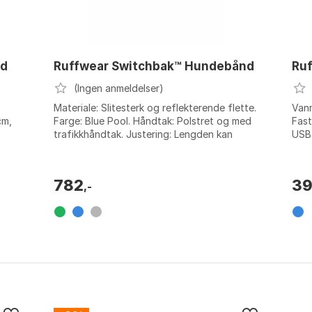
nd
Ruffwear Switchbak™ Hundebånd
Ruf
(Ingen anmeldelser)
Materiale: Slitesterk og reflekterende flette.
Vann
cm,
Farge: Blue Pool. Håndtak: Polstret og med
Fast
trafikkhåndtak. Justering: Lengden kan
USB-
justeres. Farge: Basalt gray, B...
Farg
782
3
,-