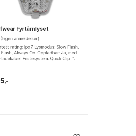
fwear Fyrtårnlyset
(Ingen anmeldelser)
tett rating: Ipx7. Lysmodus: Slow Flash,
 Flash, Always On. Oppladbar: Ja, med
ladekabel. Festesystem: Quick Clip ™.
e: Clear lake. Størrelse: O...
95
,-