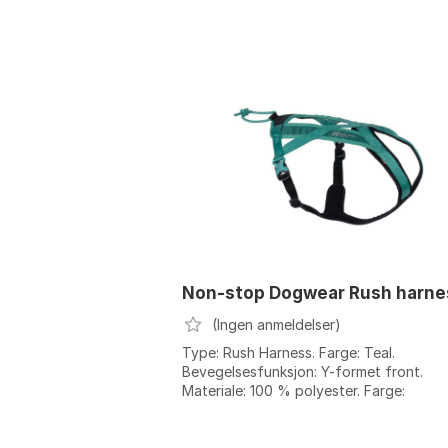
Non-stop Dogwear Rush harne
(Ingen anmeldelser)
Type: Rush Harness. Farge: Teal.
Bevegelsesfunksjon: Y-formet front.
Materiale: 100 % polyester. Farge:
Black/orange, Teal 1. Størrelse: 1, 2, 3, 4,
6, 7, 8....