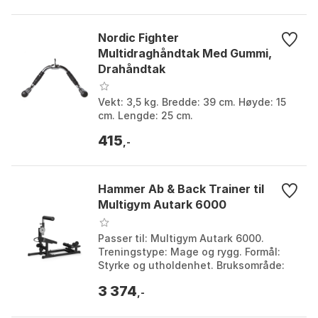
Nordic Fighter
Multidraghåndtak Med Gummi,
Drahåndtak
Vekt: 3,5 kg. Bredde: 39 cm. Høyde: 15
cm. Lengde: 25 cm.
415
,-
Hammer Ab & Back Trainer til
Multigym Autark 6000
Passer til: Multigym Autark 6000.
Treningstype: Mage og rygg. Formål:
Styrke og utholdenhet. Bruksområde:
Stabilitet og utholdenhetstrening
3 374
hjemme.
,-