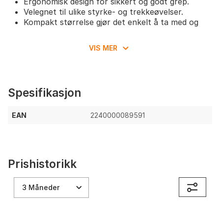
Ergonomisk design for sikkert og godt grep.
Velegnet til ulike styrke- og trekkeøvelser.
Kompakt størrelse gjør det enkelt å ta med og
oppbevare.
VIS MER
Spesifikasjon
EAN
2240000089591
Prishistorikk
3 Måneder