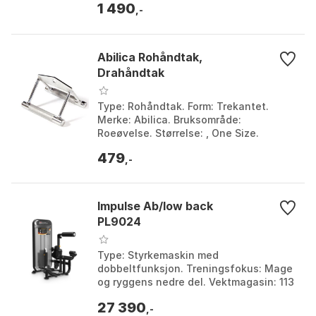
1 490
,-
Abilica Rohåndtak,
Drahåndtak
Type: Rohåndtak. Form: Trekantet.
Merke: Abilica. Bruksområde:
Roeøvelse. Størrelse: , One Size.
479
,-
Impulse Ab/low back
PL9024
Type: Styrkemaskin med
dobbeltfunksjon. Treningsfokus: Mage
og ryggens nedre del. Vektmagasin: 113
kg. Modell: PL9024. Farge: Svart.
27 390
Størrelse: One Size.
,-