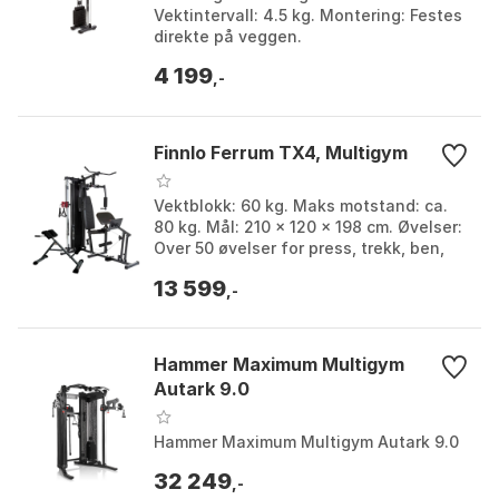
Vektintervall: 4.5 kg. Montering: Festes
direkte på veggen.
4 199
,-
Finnlo Ferrum TX4, Multigym
Vektblokk: 60 kg. Maks motstand: ca.
80 kg. Mål: 210 × 120 × 198 cm. Øvelser:
Over 50 øvelser for press, trekk, ben,
core og rygg. Farge: Black. Størrelse:
13 599
One ...
,-
Hammer Maximum Multigym
Autark 9.0
Hammer Maximum Multigym Autark 9.0
32 249
,-