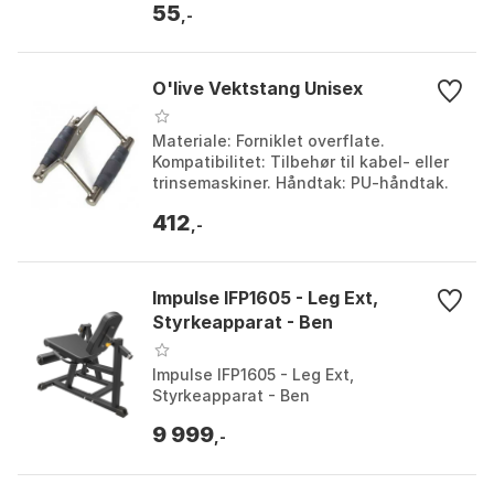
55
,-
O'live Vektstang Unisex
Materiale: Forniklet overflate.
Kompatibilitet: Tilbehør til kabel- eller
trinsemaskiner. Håndtak: PU-håndtak.
Holdbarhet: Mer holdbar enn krom og
412
standard gumm...
,-
Impulse IFP1605 - Leg Ext,
Styrkeapparat - Ben
Impulse IFP1605 - Leg Ext,
Styrkeapparat - Ben
9 999
,-