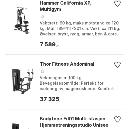
Hammer California XP,
Multigym
Vektsett: 60 kg, maks motstand ca 120
kg. Mål: 189×111×201 cm. Vekt: ca 111 kg.
Øvelser: bryst, rygg, armer, ben & core.
Farge: Black. Størrelse: One Size.
7 589
,-
Thor Fitness Abdominal
Vektmagasin: 100 kg.
Bevegelsesområde: Perfekt for
isolering av magemusklene. Komfort:
Komfortable puter for skuldre, rygg og
37 325
sete. Bruksområde: Favoritt blant
,-
mosjonister, et must i enhver
maskinpark.
Bodytone Fd01 Multi-stasjon
Hjemmetreningsstudio Unisex