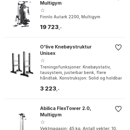
Multigym
Finnlo Autark 2200, Multigym
19 723
,-
O'live Knebøystruktur
Unisex
Treningsfunksjoner: Knebøystativ,
tausystem, justerbar benk, flere
håndtak. Konstruksjon: Solid og holdbar
for stabilitet og sikkerhet. Justerbar
3 223
benk: Kan plas...
,-
Abilica FlexTower 2.0,
Multigym
Vektmagasin: 45 kg. Antall vekter: 10.