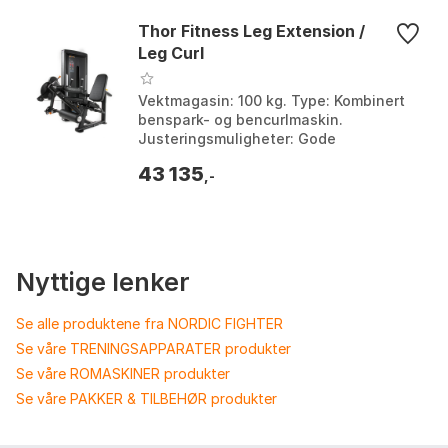
Thor Fitness Leg Extension /
Leg Curl
Vektmagasin: 100 kg. Type: Kombinert
benspark- og bencurlmaskin.
Justeringsmuligheter: Gode
justeringsmuligheter for alle. Overflate:
43 135
Slitesterk pulverlakk i silkematt finish.
,-
Nyttige lenker
Se alle produktene fra NORDIC FIGHTER
Se våre TRENINGSAPPARATER produkter
Se våre ROMASKINER produkter
Se våre PAKKER & TILBEHØR produkter