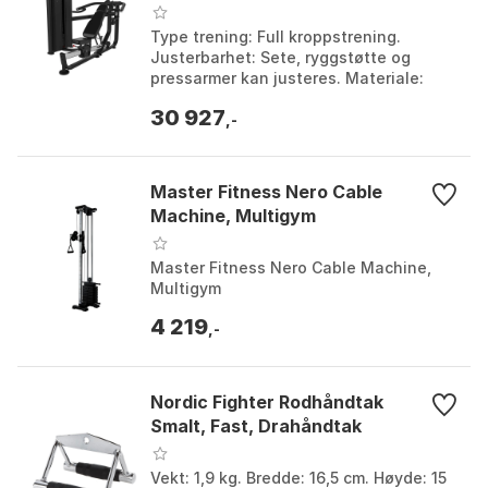
Type trening: Full kroppstrening.
Justerbarhet: Sete, ryggstøtte og
pressarmer kan justeres. Materiale:
Polstrede seter og ryggstøtter i
30 927
høykvalitetsmaterialer....
,-
Master Fitness Nero Cable
Machine, Multigym
Master Fitness Nero Cable Machine,
Multigym
4 219
,-
Nordic Fighter Rodhåndtak
Smalt, Fast, Drahåndtak
Vekt: 1,9 kg. Bredde: 16,5 cm. Høyde: 15