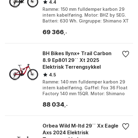
4.4
Ramme: 150 mm fulldemper karbon 29
intern kabelføring. Motor: BHZ by SEG.
Batteri: 630 Wh. Girgruppe: Shimano XT
12-delt. Farge: Black / piedra / carbon,
69 366
Carbon...
,-
BH Bikes Ilynx+ Trail Carbon
8.9 Ep801 29´´ Xt 2025
Elektrisk Terrengsykkel
4.5
Ramme: 140 mm fulldemper karbon 29
intern kabelføring. Gaffel: Fox 36 Float
Factory 140 mm 15QR. Motor: Shimano
EP801. Hjul: Race Face Turbine 30 TR.
88 034
Farge: Dar...
,-
Orbea Wild M-ltd 29´´ Xx Eagle
Axs 2024 Elektrisk