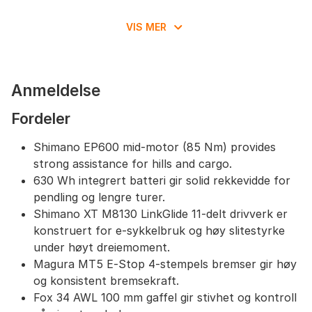
Batteri:
Orbea Intern 630Wh for langvarig ytelse.
Bakgir:
Shimano XT M8130 Link Glide SGS
VIS MER
Shadow Plus for presise girskift.
Girskiftere:
Shimano XT M8130 Link Glide for
enkelt og raskt girbytte.
Kassett:
Shimano CS-LG400 11-50T 11-delt for
Anmeldelse
et bredt utvalg av gir.
Bremsesystem:
Magura MT5 E-Stop hydrauliske
Fordeler
skivebremser med Easy Route Connection for
pålitelig stoppkraft.
Shimano EP600 mid-motor (85 Nm) provides
Kjede:
KMC eGlide for holdbarhet.
strong assistance for hills and cargo.
Hjul:
Lettvektige Alloy felger, Tubeless ready, 29
630 Wh integrert batteri gir solid rekkevidde for
tommer for optimalt grep og stabilitet.
pendling og lengre turer.
Dekk:
Schwalbe Johnny Watts LR 60-622 med
refleksteip for økt synlighet.
Shimano XT M8130 LinkGlide 11-delt drivverk er
Komponenter:
Orbea Urban-styre med integrert
konstruert for e‑sykkelbruk og høy slitestyrke
lys, Selle Royal Vivo Ergo sal, OC Mountain
under høyt dreiemoment.
Control setepinne med dropper-funksjon, og VP-
Magura MT5 E‑Stop 4-stempels bremser gir høy
537 pedaler.
og konsistent bremsekraft.
Fox 34 AWL 100 mm gaffel gir stivhet og kontroll