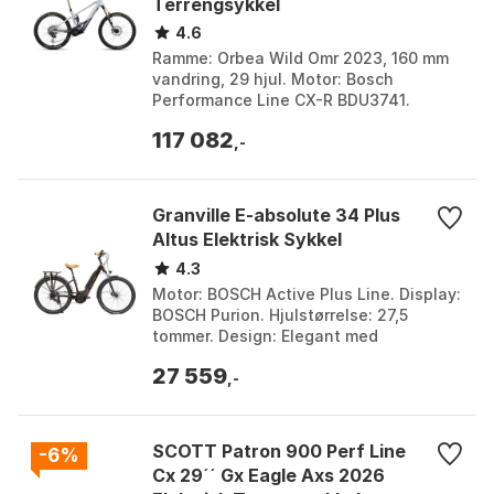
Terrengsykkel
4.6
Ramme: Orbea Wild Omr 2023, 160 mm
vandring, 29 hjul. Motor: Bosch
Performance Line CX-R BDU3741.
Kassett: SRAM XX1-1297 Eagle 10-52T
117 082
12-delt. Dekk: Maxxis Asse...
,-
Granville E-absolute 34 Plus
Altus Elektrisk Sykkel
4.3
Motor: BOSCH Active Plus Line. Display:
BOSCH Purion. Hjulstørrelse: 27,5
tommer. Design: Elegant med
bagasjebrett. Farge: Bordeaux,
27 559
Chamaleon green mat, Vert e...
,-
SCOTT Patron 900 Perf Line
-6%
Cx 29´´ Gx Eagle Axs 2026