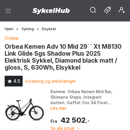
Hjem
>
Sykling
>
Elsykkel
Orbea
Orbea Kemen Adv 10 Mid 29´´ Xt M8130
Link Glide Sgs Shadow Plus 2025
Elektrisk Sykkel, Diamond black matt /
gloss, S, 630Wh, Elsykkel
4.5
Vurdering og anbefalinger
Ramme: Orbea Kemen Mid Bar,
Shimano Steps, Integrert
batteri. Gaffel: Fox 34 Float
Awl 100 Rail Qr15x110. Motor:
Les mer
Shimano EP600. Batteri: Orbea
42 502
Intern 630Wh. Far...
,-
Fra
Se alle priser