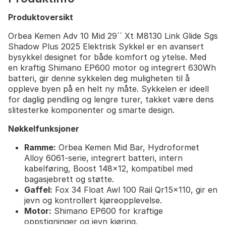
Produktoversikt
Orbea Kemen Adv 10 Mid 29´´ Xt M8130 Link Glide Sgs
Shadow Plus 2025 Elektrisk Sykkel er en avansert
bysykkel designet for både komfort og ytelse. Med
en kraftig Shimano EP600 motor og integrert 630Wh
batteri, gir denne sykkelen deg muligheten til å
oppleve byen på en helt ny måte. Sykkelen er ideell
for daglig pendling og lengre turer, takket være dens
slitesterke komponenter og smarte design.
Nøkkelfunksjoner
Ramme:
Orbea Kemen Mid Bar, Hydroformet
Alloy 6061-serie, integrert batteri, intern
kabelføring, Boost 148x12, kompatibel med
bagasjebrett og støtte.
Gaffel:
Fox 34 Float Awl 100 Rail Qr15x110, gir en
jevn og kontrollert kjøreopplevelse.
Motor:
Shimano EP600 for kraftige
oppstigninger og jevn kjøring.