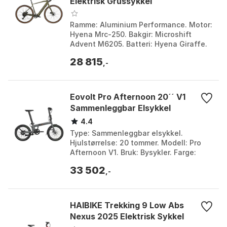
Elektrisk Grussykkel
Ramme: Aluminium Performance. Motor:
Hyena Mrc-250. Bakgir: Microshift
Advent M6205. Batteri: Hyena Giraffe.
Farge: Khaki. Størrelse: L, M. Størrelse
28 815
2: 350Wh.
,-
Eovolt Pro Afternoon 20´´ V1
Sammenleggbar Elsykkel
4.4
Type: Sammenleggbar elsykkel.
Hjulstørrelse: 20 tommer. Modell: Pro
Afternoon V1. Bruk: Bysykler. Farge:
Grey antratchite. Størrelse: One Size.
33 502
,-
HAIBIKE Trekking 9 Low Abs
Nexus 2025 Elektrisk Sykkel