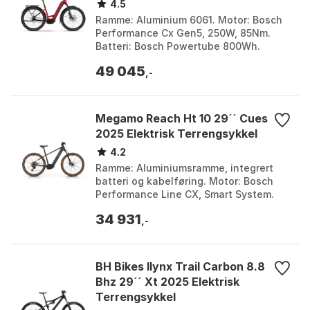
4.5
Ramme: Aluminium 6061. Motor: Bosch
Performance Cx Gen5, 250W, 85Nm.
Batteri: Bosch Powertube 800Wh.
Bakgir: Shimano Nexus, 5-Speed. Farge:
49 045
Fruity red / blue. S...
,-
Megamo Reach Ht 10 29´´ Cues
2025 Elektrisk Terrengsykkel
4.2
Ramme: Aluminiumsramme, integrert
batteri og kabelføring. Motor: Bosch
Performance Line CX, Smart System.
Batteri: Bosch PowerTube 600. Gir:
34 931
Shimano CUES TD-U60...
,-
BH Bikes Ilynx Trail Carbon 8.8
Bhz 29´´ Xt 2025 Elektrisk
Terrengsykkel