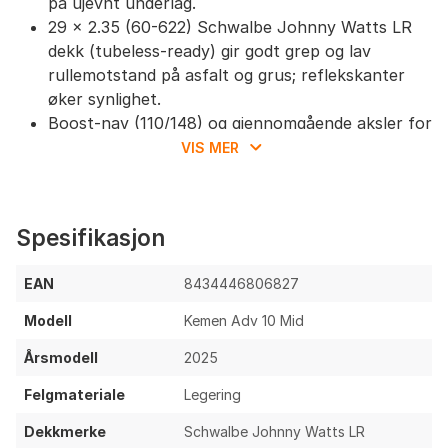
på ujevnt underlag.
29 x 2.35 (60-622) Schwalbe Johnny Watts LR
dekk (tubeless-ready) gir godt grep og lav
rullemotstand på asfalt og grus; reflekskanter
øker synlighet.
Boost-nav (110/148) og gjennomgående aksler for
økt stivhet og lastkapasitet.
VIS MER
Integrert lys i styret og intern kabelføring for
ryddig oppsett og bedre værbestandighet.
Dropper-setepinne (31.6 mm) gjør av- og
Spesifikasjon
påstigning enklere, nyttig med last eller i
bytrafikk.
EAN
8434446806827
Kompatibel med bagasjebrett, støtte og
pendlerutstyr for allsidig bruk.
Modell
Kemen Adv 10 Mid
Ting å vurdere
Årsmodell
2025
Felgmateriale
Legering
Totalvekten er relativt høy for trappebæring og
håndtering (typisk ca. midt 20‑tallet kg for denne
Dekkmerke
Schwalbe Johnny Watts LR
plattformen).