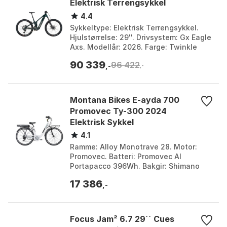
Elektrisk Terrengsykkel
4.4
Sykkeltype: Elektrisk Terrengsykkel.
Hjulstørrelse: 29''. Drivsystem: Gx Eagle
Axs. Modellår: 2026. Farge: Twinkle
green. Størrelse: L, M, S, XL. Størrelse 2:
90 339
96 422
8...
,-
,-
Montana Bikes E-ayda 700
Promovec Ty-300 2024
Elektrisk Sykkel
4.1
Ramme: Alloy Monotrave 28. Motor:
Promovec. Batteri: Promovec Al
Portapacco 396Wh. Bakgir: Shimano
Ty-300. Farge: White. Størrelse: One
17 386
Size. Størrelse 2: 396Wh...
,-
Focus Jam² 6.7 29´´ Cues