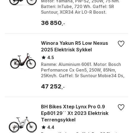
Motor: Yamaha, PW-S2, 250W, 75 Nm.
Batteri: InTube, 720 Wh. Gaffel: SR
Suntour, XCR34 Air LO-R Boost.
Bremser: Shimano, RT EM300L & RT30-
36 850
L, 203 mm. Farge: Black...
,-
Winora Yakun R5 Low Nexus
2025 Elektrisk Sykkel
4.5
Ramme: Aluminium 6061. Motor: Bosch
Performance Cx Gen5, 250W, 85Nm,
25Km/h. Gaffel: Sr Suntour Mobie34 Ds,
Air, 80Mm. Batteri: Bosch Powertube
47 252
600Wh. Farge: Re...
,-
BH Bikes Xtep Lynx Pro 0.9
Ep801 29´´ Xt 2023 Elektrisk
Terrengsykkel
4.4