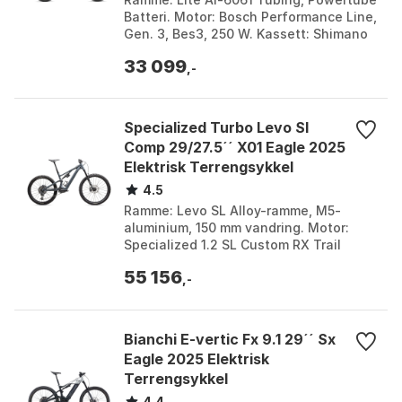
Batteri. Motor: Bosch Performance Line,
Gen. 3, Bes3, 250 W. Kassett: Shimano
Cs-Hg500, 11-34T. Vekt: 26,3 Kg. Farge:
33 099
Shin...
,-
Specialized Turbo Levo Sl
Comp 29/27.5´´ X01 Eagle 2025
Elektrisk Terrengsykkel
4.5
Ramme: Levo SL Alloy-ramme, M5-
aluminium, 150 mm vandring. Motor:
Specialized 1.2 SL Custom RX Trail
Tuned-motor. Batteri: Specialized SL1-
55 156
320, fullintegrert, 3...
,-
Bianchi E-vertic Fx 9.1 29´´ Sx
Eagle 2025 Elektrisk
Terrengsykkel
4.4