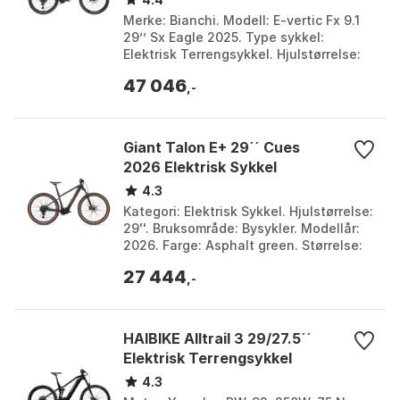
Merke: Bianchi. Modell: E-vertic Fx 9.1
29’’ Sx Eagle 2025. Type sykkel:
Elektrisk Terrengsykkel. Hjulstørrelse:
29’’. Farge: Graphite / grey silver /
47 046
iridescen...
,-
Giant Talon E+ 29´´ Cues
2026 Elektrisk Sykkel
4.3
Kategori: Elektrisk Sykkel. Hjulstørrelse:
29''. Bruksområde: Bysykler. Modellår:
2026. Farge: Asphalt green. Størrelse:
L, M, S, XL. Størrelse 2: 430Wh.
27 444
,-
HAIBIKE Alltrail 3 29/27.5´´
Elektrisk Terrengsykkel
4.3