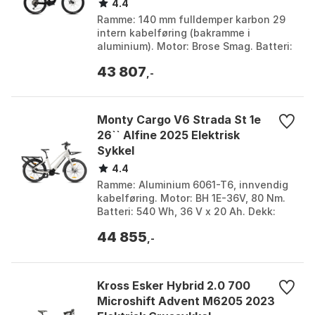
4.4
Ramme: 140 mm fulldemper karbon 29
intern kabelføring (bakramme i
aluminium). Motor: Brose Smag. Batteri:
720 Wh. Girgruppe: Bakgir: Shimano XT
43 807
12-delt, Girskif...
,-
Monty Cargo V6 Strada St 1e
26`` Alfine 2025 Elektrisk
Sykkel
4.4
Ramme: Aluminium 6061-T6, innvendig
kabelføring. Motor: BH 1E-36V, 80 Nm.
Batteri: 540 Wh, 36 V x 20 Ah. Dekk:
Schwalbe Big Ben Plus, 26x2.15. Farge:
44 855
Cobre / wh...
,-
Kross Esker Hybrid 2.0 700
Microshift Advent M6205 2023