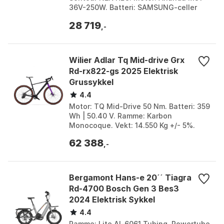
36V-250W. Batteri: SAMSUNG-celler
INTEGRERT 36V-14,5AH 522WH. Farge:
28 719
Silver. Størrelse: O...
,-
Wilier Adlar Tq Mid-drive Grx
Rd-rx822-gs 2025 Elektrisk
Grussykkel
4.4
Motor: TQ Mid-Drive 50 Nm. Batteri: 359
Wh | 50.40 V. Ramme: Karbon
Monocoque. Vekt: 14.550 Kg +/- 5%.
Farge: Black. Størrelse: L, M, XL, XS.
62 388
Størrelse 2: 359Wh...
,-
Bergamont Hans-e 20´´ Tiagra
Rd-4700 Bosch Gen 3 Bes3
2024 Elektrisk Sykkel
4.4
Ramme: Lite Al-6061 Tubing, Powertube