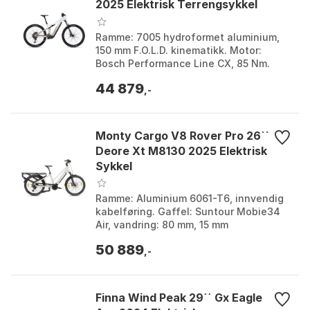
2025 Elektrisk Terrengsykkel
Ramme: 7005 hydroformet aluminium,
150 mm F.O.L.D. kinematikk. Motor:
Bosch Performance Line CX, 85 Nm.
Batteri: Bosch Powertube Li-Ion (600
44 879
Wh), Bosch Powertub...
,-
Monty Cargo V8 Rover Pro 26``
Deore Xt M8130 2025 Elektrisk
Sykkel
Ramme: Aluminium 6061-T6, innvendig
kabelføring. Gaffel: Suntour Mobie34
Air, vandring: 80 mm, 15 mm
gjennomgående aksel. Girgruppe:
50 889
Shimano Deore XT Linkglide ...
,-
Finna Wind Peak 29´´ Gx Eagle