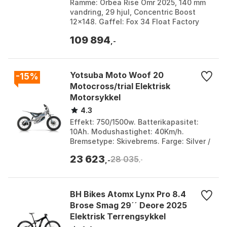
Ramme: Orbea Rise Omr 2025, 140 mm
vandring, 29 hjul, Concentric Boost
12x148. Gaffel: Fox 34 Float Factory
140 Grip X Qr15x110 Kashima. Motor:
109 894
Shimano Ep801. B...
,-
Yotsuba Moto Woof 20
-15%
Motocross/trial Elektrisk
Motorsykkel
4.3
Effekt: 750/1500w. Batterikapasitet:
10Ah. Modushastighet: 40Km/h.
Bremsetype: Skivebrems. Farge: Silver /
blue / yellow. Størrelse: One Size.
23 623
28 035
,-
,-
BH Bikes Atomx Lynx Pro 8.4
Brose Smag 29´´ Deore 2025
Elektrisk Terrengsykkel