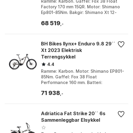
Ramme: Karbon. Gaffel: Fox 38 Float
Factory 170 mm 15QR. Motor: Shimano
Ep801-85Nm. Bakgir: Shimano Xt 12-
trinns. Farge: Black / silver / black, Red /
68 519
red / red...
,-
BH Bikes Ilynx+ Enduro 9.8 29´´
Xt 2023 Elektrisk
Terrengsykkel
4.4
Ramme: Karbon. Motor: Shimano EP801-
85Nm. Gaffel: Fox 38 Float
Performance 160 mm. Batteri:
Avtakbart. Farge: Black / silver / silver,
71 938
Blue / silver / blue, Gre...
,-
Adriatica Fat Strike 20´´ 6s
Sammenleggbar Elsykkel