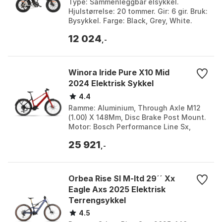
Type: Sammenleggbar elsykkel.
Hjulstørrelse: 20 tommer. Gir: 6 gir. Bruk:
Bysykkel. Farge: Black, Grey, White.
Størrelse: One Size. Størrelse 2: 360Wh.
12 024
,-
Winora Iride Pure X10 Mid
2024 Elektrisk Sykkel
4.4
Ramme: Aluminium, Through Axle M12
(1.00) X 148Mm, Disc Brake Post Mount.
Motor: Bosch Performance Line Sx,
250W, 55Nm, 25Km/H. Batteri: Bosch
25 921
Powertube. Felger...
,-
Orbea Rise Sl M-ltd 29´´ Xx
Eagle Axs 2025 Elektrisk
Terrengsykkel
4.5