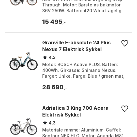
Through. Motor: Børsteløs bakmotor
36V 250W. Batteri: 420 Wh uttagelig.
Vekt: Nw 24,5 kg, Gw 31,5 kg. Farge:
15 495
Black, White. St...
,-
Granville E-absolute 24 Plus
Nexus 7 Elektrisk Sykkel
4.3
Motor: BOSCH Active PLUS. Batteri:
400Wh. Girkasse: Shimano Nexus.
Farger: Unike. Farge: Blue / green mat,
Chamaleon silver mat. Størrelse: L, M,
28 690
S. Størrelse 2...
,-
Adriatica 3 King 700 Acera
Elektrisk Sykkel
4.3
Materiale ramme: Aluminium. Gaffel:
Sontour NEX HLO. Motor: Ananda M81