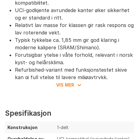
kompatibilitet.
UCI-godkjente avrundede kanter øker sikkerhet
og er standard i ritt.
Relativt lav masse for klassen gir rask respons og
lav roterende vekt.
Typisk tykkelse ca. 1,85 mm gir god klaring i
moderne kalipere (SRAM/Shimano).
Forutsigbar ytelse i våte forhold, relevant i norsk
kyst- og helårsklima.
Refurbished-variant med funksjonstestet skive
kan gi full ytelse til lavere miljøavtrykk.
VIS MER
Ting å vurdere
Tynnere enn 2,0 mm alternativer (f.eks. SRAM
HS2, Magura MDR‑P), og dermed mindre termisk
Spesifikasjon
kapasitet ved lange, bratte utforkjøringer eller
e‑MTB.
Konstruksjon
1‑delt
Kan være mer utsatt for varmeindusert skjevhet
Overholdelse av
UCI-kompatibel (avrundede kanter)