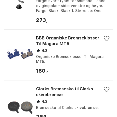
farge: svart; type: for shimano i-spec
ev girspaker; side: venstre og høyre.
Farge: Black, Black 1. Størrelse: One
Size.
273
,-
BBB Organiske Bremseklosser
Til Magura MT5
4.3
Organiske Bremseklosser Til Magura
MT5.
180
,-
Clarks Bremsesko til Clarks
skivebremse
4.3
Bremsesko til Clarks skivebremse.
264