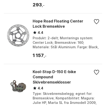
produsent: Formula. Farge: Red, Red 1.
293
Størrelse: One S...
,-
Hope Road Floating Center
Lock Bremsekive
4.4
Produkt: 2-delt; Monterings system:
Center Lock; Bremseskive: 160;
Materiale: Stål Aluminium. Farge: Black,
Silver. Størrelse: 140mm, 160mm.
1 157
,-
Kool-Stop D-150 E-bike
Compound
Skivebremseklosser
4.4
Type: Skivebremsbelegg; egnet for:
Bremseskive; Kompatibilitet: Magura:
Julie HP, Marta SL fra årsmodell 2009,