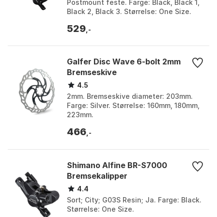
Postmount feste. Farge: Black, Black 1,
Black 2, Black 3. Størrelse: One Size.
529
,-
Galfer Disc Wave 6-bolt 2mm
Bremseskive
4.5
2mm. Bremseskive diameter: 203mm.
Farge: Silver. Størrelse: 160mm, 180mm,
223mm.
466
,-
Shimano Alfine BR-S7000
Bremsekalipper
4.4
Sort; City; G03S Resin; Ja. Farge: Black.
Størrelse: One Size.