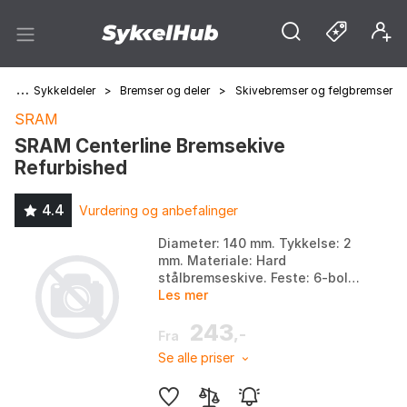
ng
>
Sykkeldeler
>
Bremser og deler
>
Skivebremser og felgbremser
SRAM
SRAM Centerline Bremsekive
Refurbished
4.4
Vurdering og anbefalinger
Diameter: 140 mm. Tykkelse: 2
mm. Materiale: Hard
stålbremseskive. Feste: 6-bolts
IS (bolter ikke inkludert). Farge:
Les mer
Silver 3, Silver 4. Størrelse:
243
180mm.
,-
Fra
Se alle priser