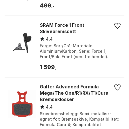
499
,-
SRAM Force 1 Front
Skivebremssett
4.4
Farge: Sort/Grå; Materiale:
Aluminium/Karbon; Serie: Force 1;
Front/Bak: Front (venstre hendel).
Farge: Grey. Størrelse: 950mm.
1 599
,-
Galfer Advanced Formula
Mega/The One/R1/RX/T1/Cura
Bremseklosser
4.4
Skivebremsbelegg: Semi-metallisk;
egnet for: Bremseskive; Kompatibilitet:
Formula Cura 4; Kompatibilitet