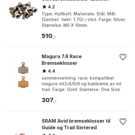
4.2
Type: Hullbolt. Materiale: Stål. Mål:
12enhet. Vekt: 1.7Gr / Unit. Farge: Silver.
Størrelse: M5 X 10mm.
510
,-
Magura 7.R Race
Bremseklosser
4.4
sammensetning: race; kompatibel:
magura mt2/4/6/8 og bakbrems av mt
trail. Farge: Gold. Størrelse: One Size.
307
,-
SRAM Avid bremseklosser til
Guide og Trail Sintered