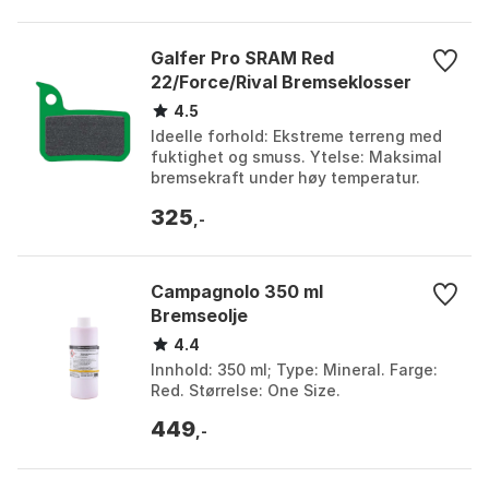
Galfer Pro SRAM Red
22/Force/Rival Bremseklosser
4.5
Ideelle forhold: Ekstreme terreng med
fuktighet og smuss. Ytelse: Maksimal
bremsekraft under høy temperatur.
Bruk: Ekstrem nedoverbakke. Bremsing:
325
Jevn og vedva...
,-
Campagnolo 350 ml
Bremseolje
4.4
Innhold: 350 ml; Type: Mineral. Farge:
Red. Størrelse: One Size.
449
,-