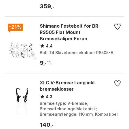
Louise fra årsmodell 2007; Designet for
359
elsykler:...
,-
Shimano Festebolt for BR-
-21%
RS505 Flat Mount
Bremsekaliper Foran
4.4
Bolt Til Skivebremsekaliber RS505-A.
9
11
,-
,-
XLC V-Bremse Lang inkl.
bremseklosser
4.3
Bremse type: V-Bremse;
Bremseteknologi: Mekanisk;
Bremsearmlengde: 110 mm; Kompatibel
bremsebelegg: 70mm. Farge: Svart.
140
,-