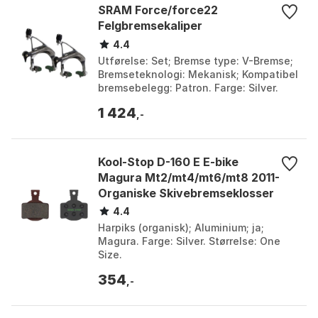
SRAM Force/force22
Felgbremsekaliper
4.4
Utførelse: Set; Bremse type: V-Bremse;
Bremseteknologi: Mekanisk; Kompatibel
bremsebelegg: Patron. Farge: Silver.
Størrelse: One Size.
1 424
,-
Kool-Stop D-160 E E-bike
Magura Mt2/mt4/mt6/mt8 2011-
Organiske Skivebremseklosser
4.4
Harpiks (organisk); Aluminium; ja;
Magura. Farge: Silver. Størrelse: One
Size.
354
,-