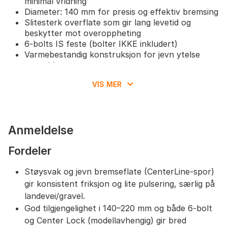
minimal vridning
Diameter: 140 mm for presis og effektiv bremsing
Slitesterk overflate som gir lang levetid og
beskytter mot overoppheting
6-bolts IS feste (bolter IKKE inkludert)
Varmebestandig konstruksjon for jevn ytelse
over tid
VIS MER
Anmeldelse
Fordeler
Støysvak og jevn bremseflate (CenterLine-spor)
gir konsistent friksjon og lite pulsering, særlig på
landevei/gravel.
God tilgjengelighet i 140–220 mm og både 6-bolt
og Center Lock (modellavhengig) gir bred