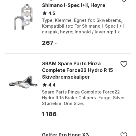
Bremsekive Refurbished til et nøkternt valg for
Shimano I-Spec I+II, Høyre
syklister som ønsker en pålitelig bremserotor med
4.5
god kontroll og lavt lydnivå, uten behov for de mest
Type: Klemme; Egnet for: Skivebrems;
Kompatibilitet: For Shimano I-Spec I + II
varmebestandige alternativene.
girspak, høyre; Innhold / levering: 1 x
Magura-klemmer Shiftmix 4 sett. Farge:
267
Si...
,-
SRAM Spare Parts Pinza
Complete Force22 Hydro R 15
Skivebremsekaliper
4.4
Spare Parts Pinza Complete Force22
Hydro R 15 Brake Calipers. Farge: Silver.
Størrelse: One Size.
1 186
,-
Galfer Pro Hope X3