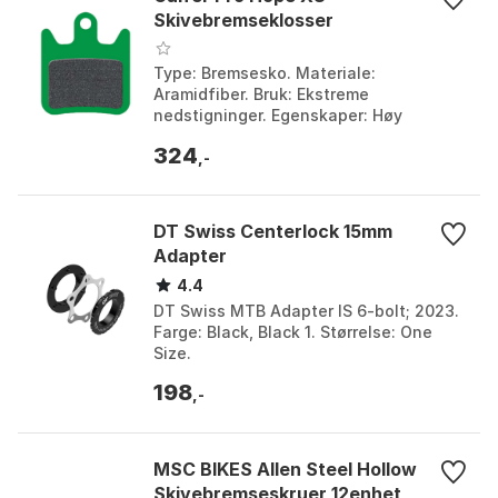
Skivebremseklosser
Type: Bremsesko. Materiale:
Aramidfiber. Bruk: Ekstreme
nedstigninger. Egenskaper: Høy
temperaturmetning, umiddelbar
324
bremsingseffektivitet. Farge: Green.
,-
Større...
DT Swiss Centerlock 15mm
Adapter
4.4
DT Swiss MTB Adapter IS 6-bolt; 2023.
Farge: Black, Black 1. Størrelse: One
Size.
198
,-
MSC BIKES Allen Steel Hollow
Skivebremseskruer 12enhet