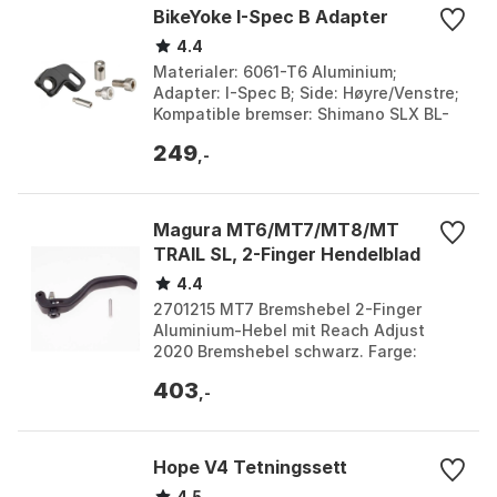
BikeYoke I-Spec B Adapter
4.4
Materialer: 6061-T6 Aluminium;
Adapter: I-Spec B; Side: Høyre/Venstre;
Kompatible bremser: Shimano SLX BL-
M675-B, XT BL-M785-B, Zee BL-M640-
249
B, Saint BL-M820-B. ...
,-
Magura MT6/MT7/MT8/MT
TRAIL SL, 2-Finger Hendelblad
4.4
2701215 MT7 Bremshebel 2-Finger
Aluminium-Hebel mit Reach Adjust
2020 Bremshebel schwarz. Farge:
Black. Størrelse: One Size.
403
,-
Hope V4 Tetningssett
4.5