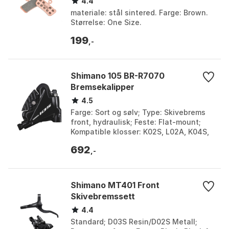
4.4
materiale: stål sintered. Farge: Brown.
Størrelse: One Size.
199
,-
Shimano 105 BR-R7070
Bremsekalipper
4.5
Farge: Sort og sølv; Type: Skivebrems
front, hydraulisk; Feste: Flat-mount;
Kompatible klosser: K02S, L02A, K04S,
L04C. Farge: Black, Black 1, Silver, Silver
692
1....
,-
Shimano MT401 Front
Skivebremssett
4.4
Standard; D03S Resin/D02S Metall;