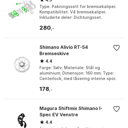
Type: Pakningssett for bremsekaliper.
Kompatibilitet: V4 bremsekaliper.
Inkluderte deler: Dichtungsset.
Bruksområde: Bremssattel. Farge:
280
Black. Størrelse: One S...
,-
Shimano Alivio RT-54
Bremseskive
4.4
Farge: Sølv; Materiale: Stål og
aluminium; Dimensjon: 160 mm; Type:
Centerlock, med låsering interne spor.
Bremseskive diameter: 160mm, 180mm.
178
,-
Magura Shiftmix Shimano I-
Spec EV Venstre
4.4