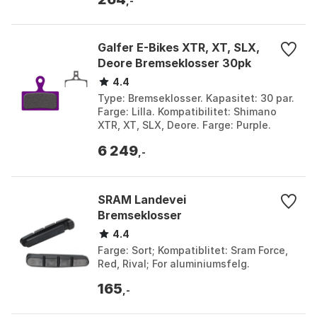
,-
Galfer E-Bikes XTR, XT, SLX,
Deore Bremseklosser 30pk
4.4
Type: Bremseklosser. Kapasitet: 30 par.
Farge: Lilla. Kompatibilitet: Shimano
XTR, XT, SLX, Deore. Farge: Purple.
Størrelse: One Size.
6 249
,-
SRAM Landevei
Bremseklosser
4.4
Farge: Sort; Kompatiblitet: Sram Force,
Red, Rival; For aluminiumsfelg.
165
,-