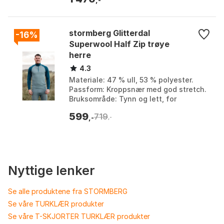
stormberg Glitterdal
-16%
Superwool Half Zip trøye
herre
4.3
Materiale: 47 % ull, 53 % polyester.
Passform: Kroppsnær med god stretch.
Bruksområde: Tynn og lett, for
sommerhalvåret eller milde vinterdager.
599
719
Fukttransport: ...
,-
,-
Nyttige lenker
Se alle produktene fra STORMBERG
Se våre TURKLÆR produkter
Se våre T-SKJORTER TURKLÆR produkter