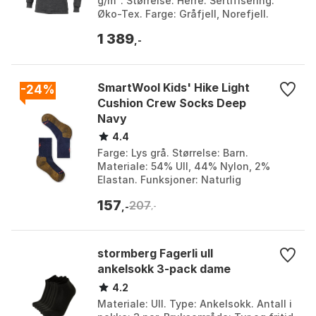
g/m². Størrelse: Herre. Sertifisering:
Øko-Tex. Farge: Gråfjell, Norefjell.
Størrelse: L, M, S, XL.
1 389
,-
SmartWool Kids' Hike Light
-24%
Cushion Crew Socks Deep
Navy
4.4
Farge: Lys grå. Størrelse: Barn.
Materiale: 54% Ull, 44% Nylon, 2%
Elastan. Funksjoner: Naturlig
nøytralisering av lukt, Flat søm ved
157
207
tærne for komfort. Farge: ...
,-
,-
stormberg Fagerli ull
ankelsokk 3-pack dame
4.2
Materiale: Ull. Type: Ankelsokk. Antall i