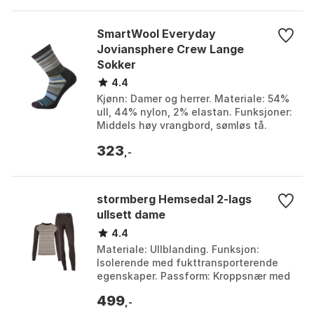
SmartWool Everyday
Joviansphere Crew Lange
Sokker
4.4
Kjønn: Damer og herrer. Materiale: 54%
ull, 44% nylon, 2% elastan. Funksjoner:
Middels høy vrangbord, sømløs tå.
Fordeler: Reduserer lukt og har
323
fukttransporter...
,-
stormberg Hemsedal 2-lags
ullsett dame
4.4
Materiale: Ullblanding. Funksjon:
Isolerende med fukttransporterende
egenskaper. Passform: Kroppsnær med
4-veis stretch. Detaljer: Elastisk linning
499
på longs, tr...
,-