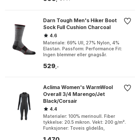
Darn Tough Men's Hiker Boot
Sock Full Cushion Charcoal
4.6
Materiale: 69% Ull, 27% Nylon, 4%
Elastan. Passform: Performance Fit:
Ingen blemmer eller gnagsår.
Funksjoner: Full Cushion: Høy tetthet
529
demping. Høyde: Boot He...
,-
Aclima Women's WarmWool
Overall 3/4 Marengo/Jet
Black/Corsair
4.4
Materialer: 100% merinoull. Fiber
tykkelse: 20.5 mikron. Vekt: 200 g/m².
Funksjoner: Toveis glidelås,
tommelgrep, balaklava opsjon. Farge:
1 470
Blue sapphire / navy ...
,-