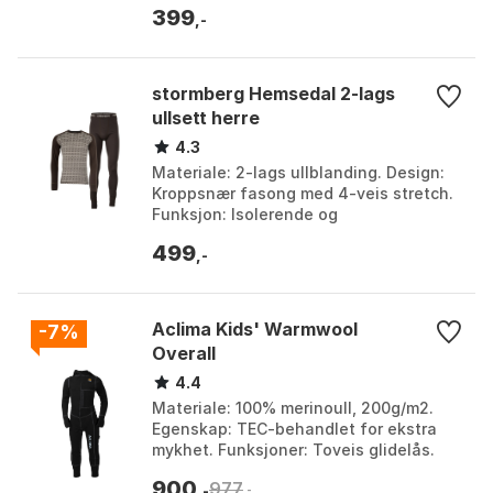
399
L, M, S,...
,-
stormberg Hemsedal 2-lags
ullsett herre
4.3
Materiale: 2-lags ullblanding. Design:
Kroppsnær fasong med 4-veis stretch.
Funksjon: Isolerende og
fukttransporterende. Detaljer: Elastisk
499
linning på longs, ru...
,-
Aclima Kids' Warmwool
-7%
Overall
4.4
Materiale: 100% merinoull, 200g/m2.
Egenskap: TEC-behandlet for ekstra
mykhet. Funksjoner: Toveis glidelås.
Bruksområde: Perfekt for uteaktiviteter
900
977
som alpint o...
,-
,-