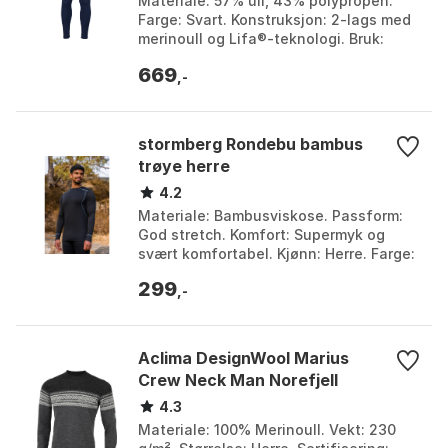
Materiale: 57% ull, 43% polypropen.
Farge: Svart. Konstruksjon: 2-lags med
merinoull og Lifa®-teknologi. Bruk:
Aktiviteter i kaldt vær. Farge: Black,
669
Green/ebon...
,-
stormberg Rondebu bambus
trøye herre
4.2
Materiale: Bambusviskose. Passform:
God stretch. Komfort: Supermyk og
svært komfortabel. Kjønn: Herre. Farge:
Farge 1. Størrelse: 3XL, 4XL, 5XL, L, M,
299
S, XL, XX...
,-
Aclima DesignWool Marius
Crew Neck Man Norefjell
4.3
Materiale: 100% Merinoull. Vekt: 230