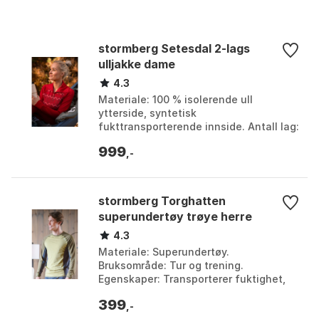
stormberg Setesdal 2-lags
ulljakke dame
4.3
Materiale: 100 % isolerende ull
ytterside, syntetisk
fukttransporterende innside. Antall lag:
2-lagskvalitet. Passform: Dame.
999
Egenskaper: Mykt, behagelig, varmt...
,-
stormberg Torghatten
superundertøy trøye herre
4.3
Materiale: Superundertøy.
Bruksområde: Tur og trening.
Egenskaper: Transporterer fuktighet,
tørker raskt. Brukstid: Hele året. Farge:
399
Farge. Størrelse: L, M, S,...
,-