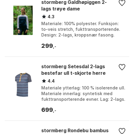
stormberg Galdhøpiggen 2-
lags trøye dame
4.3
Materiale: 100% polyester. Funksjon:
to-veis stretch, fukttransporterende.
Design: 2-lags, kroppsnær fasong.
Bruksområde: trening og tur året rundt.
299
Farge: Farg...
,-
stormberg Setesdal 2-lags
bestefar ull t-skjorte herre
4.4
Materiale ytterlag: 100 % isolerende ull.
Materiale innerlag: syntetisk med
fukttransporterende evner. Lag: 2-lags.
Egenskaper: mykt, behagelig, tykt og
699
varmt u...
,-
stormberg Rondebu bambus