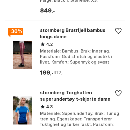
Farge: Black 1. Størrelse: XS.
849
,-
stormberg Brattfjell bambus
-36%
longs dame
4.2
Materiale: Bambus. Bruk: Innerlag.
Passform: God stretch og elastikk i
livet. Komfort: Supermyk og svært
komfortabel. Farge: Farge 2, Farge 3.
199
312
Størrelse: M, S, ...
,-
,-
stormberg Torghatten
superundertøy t-skjorte dame
4.3
Materiale: Superundertøy. Bruk: Tur og
trening. Egenskaper: Transporterer
fuktighet og tørker raskt. Passform:
Rund hals. Farge: Farge. Størrelse: 3XL,