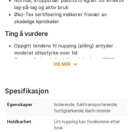
Normal, kroppsnær passform egnet for effektiv
lag‑på‑lag og aktiv bruk
Øko‑Tex sertifisering indikerer fravær av
skadelige kjemikalier
Ting å vurdere
Oppgitt tendens til nupping (pilling) antyder
moderat slitestyrke over tid
Sannsynligvis mindre luktresistent enn 100%
VIS MER
merino over flere dagers bruk
Manglende oppgitt stoffvekt (g/m²) gjør
varme/bruksspekter vanskeligere å vurdere
presist
Spesifikasjon
Krever forsiktig vask/vedlikehold for å unngå
krymp og økt nupping
Egenskaper
Isolerende; fukttransporterende;
hurtigtørkende; kløfri innside
Oppsummering & anbefalinger
Holdbarhet
Litt nupping kan forekomme etter
Rauland 2‑lags ulltrøye kombinerer merino ytterst
bruk