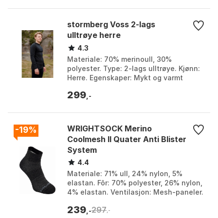
stormberg Voss 2-lags
ulltrøye herre
4.3
Materiale: 70% merinoull, 30%
polyester. Type: 2-lags ulltrøye. Kjønn:
Herre. Egenskaper: Mykt og varmt
ullundertøy. Farge: Farge 1, Farge 2,
299
Farge 3. Størrelse...
,-
WRIGHTSOCK Merino
-19%
Coolmesh II Quater Anti Blister
System
4.4
Materiale: 71% ull, 24% nylon, 5%
elastan. Fôr: 70% polyester, 26% nylon,
4% elastan. Ventilasjon: Mesh-paneler.
Stabilizer Zone™: Ribbestrikket bånd på
239
297
hælen. ...
,-
,-