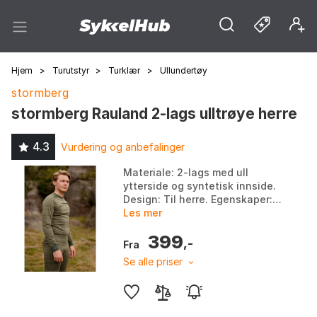
Hjem
>
Turutstyr
>
Turklær
>
Ullundertøy
stormberg
stormberg Rauland 2-lags ulltrøye herre
4.3
Vurdering og anbefalinger
Materiale: 2-lags med ull
ytterside og syntetisk innside.
Design: Til herre. Egenskaper:
Fukttransporterende evner.
Les mer
Komfort: Reduserer kløe og
399
irritasjon. Farge...
,-
Fra
Se alle priser