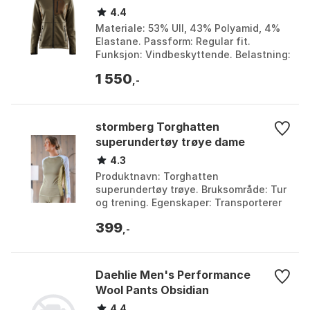
4.4
Materiale: 53% Ull, 43% Polyamid, 4%
Elastane. Passform: Regular fit.
Funksjon: Vindbeskyttende. Belastning:
Slitesterk. Farge: Capers / dark earth,
1 550
Capers/Dark...
,-
stormberg Torghatten
superundertøy trøye dame
4.3
Produktnavn: Torghatten
superundertøy trøye. Bruksområde: Tur
og trening. Egenskaper: Transporterer
fuktighet, tørker raskt. Materiale: Mykt
399
superundertøy, egne...
,-
Daehlie Men's Performance
Wool Pants Obsidian
4.4