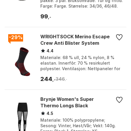
pakke: 3 par. Bruksområde: Tur og fritid.
Farge: Farge. Størrelse: 34/36, 46/48.
99
,-
WRIGHTSOCK Merino Escape
-29%
Crew Anti Blister System
4.4
Materiale: 68 % ull, 24 % nylon, 8 %
elastan. Innerfôr: 70 % resirkulert
polyester. Ventilasjon: Nettpaneler for
økt ventilasjon. Komfort: Lettpolstret
244
346
fotseng ...
,-
,-
Brynje Women's Super
Thermo Longs Black
4.5
Materiale: 100% polypropylene;
Sesong: Vinter, Høst/Vår; Vekt: 140g.