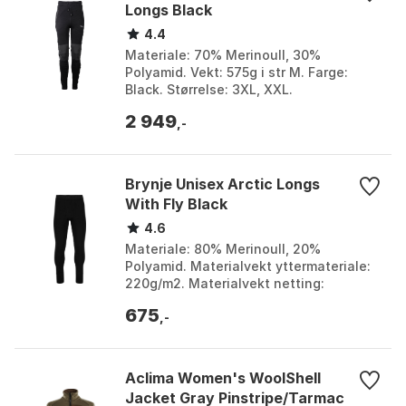
Longs Black
4.4
Materiale: 70% Merinoull, 30%
Polyamid. Vekt: 575g i str M. Farge:
Black. Størrelse: 3XL, XXL.
2 949
,-
Brynje Unisex Arctic Longs
With Fly Black
4.6
Materiale: 80% Merinoull, 20%
Polyamid. Materialvekt yttermateriale:
220g/m2. Materialvekt netting:
140g/m2. Vekt: 330g. Farge: Black.
675
Størrelse: XS.
,-
Aclima Women's WoolShell
Jacket Gray Pinstripe/Tarmac