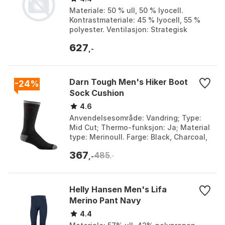
Materiale: 50 % ull, 50 % lyocell.
Kontrastmateriale: 45 % lyocell, 55 %
polyester. Ventilasjon: Strategisk
plasserte meshpartier. Sømmer: Flate
627
sømmer som motv...
,-
Darn Tough Men's Hiker Boot
-24%
Sock Cushion
4.6
Anvendelsesområde: Vandring; Type:
Mid Cut; Thermo-funksjon: Ja; Material
type: Merinoull. Farge: Black, Charcoal,
Lime, Olive. Størrelse: L, M, XL.
367
485
,-
,-
Helly Hansen Men's Lifa
Merino Pant Navy
4.4