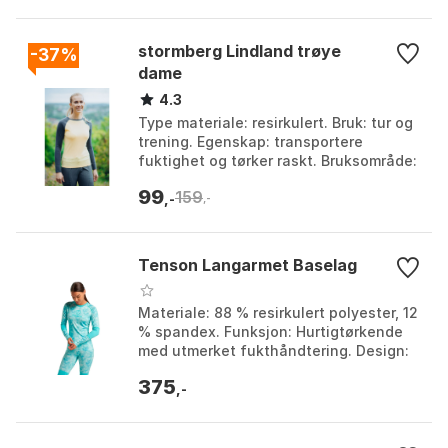
stormberg Lindland trøye
-37%
dame
4.3
Type materiale: resirkulert. Bruk: tur og
trening. Egenskap: transportere
fuktighet og tørker raskt. Bruksområde:
hele året. Farge: Farge 1, Farge 2, Farge
99
159
3. S...
,-
,-
Tenson Langarmet Baselag
Materiale: 88 % resirkulert polyester, 12
% spandex. Funksjon: Hurtigtørkende
med utmerket fukthåndtering. Design:
Langermet t-skjorte med flate sømmer
375
for å un...
,-