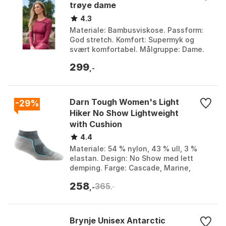
trøye dame
4.3
Materiale: Bambusviskose. Passform:
God stretch. Komfort: Supermyk og
svært komfortabel. Målgruppe: Dame.
Farge: Farge 1, Farge 2. Størrelse: 3XL,
299
4XL, 5XL, L, ...
,-
Darn Tough Women's Light
-29%
Hiker No Show Lightweight
with Cushion
4.4
Materiale: 54 % nylon, 43 % ull, 3 %
elastan. Design: No Show med lett
demping. Farge: Cascade, Marine,
Slate. Størrelse: L/41-42.5, M/38-40.5,
258
365
S/35-37.5.
,-
,-
Brynje Unisex Antarctic