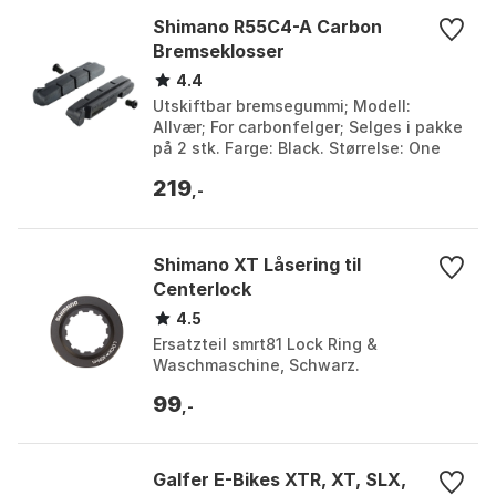
Shimano R55C4-A Carbon
Bremseklosser
4.4
Utskiftbar bremsegummi; Modell:
Allvær; For carbonfelger; Selges i pakke
på 2 stk. Farge: Black. Størrelse: One
Size.
219
,-
Shimano XT Låsering til
Centerlock
4.5
Ersatzteil smrt81 Lock Ring &
Waschmaschine, Schwarz.
99
,-
Galfer E-Bikes XTR, XT, SLX,