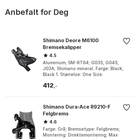
Anbefalt for Deg
Shimano Deore M6100
Bremsekalipper
4.5
Aluminium; SM-RT64; G03S, G04S,
J03A; Shimano mineral. Farge: Black,
Black 1. Størrelse: One Size.
412
,-
Shimano Dura-Ace R9210-F
Felgbrems
4.6
Farge: Grå; Bremsetype: Felgbrems;
Montering: Direktemontering; Max