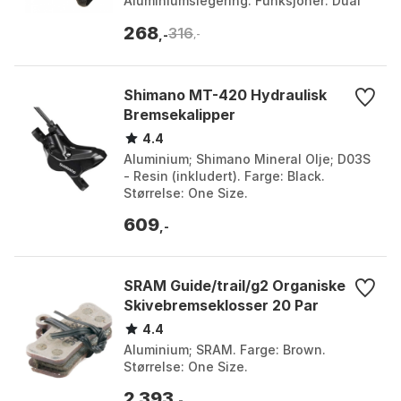
Aluminiumslegering. Funksjoner: Dual
Pivot foran/bak version. Farge: Grey.
268
316
Størrelse: One Size.
,-
,-
Shimano MT-420 Hydraulisk
Bremsekalipper
4.4
Aluminium; Shimano Mineral Olje; D03S
- Resin (inkludert). Farge: Black.
Størrelse: One Size.
609
,-
SRAM Guide/trail/g2 Organiske
Skivebremseklosser 20 Par
4.4
Aluminium; SRAM. Farge: Brown.
Størrelse: One Size.
2 393
,-