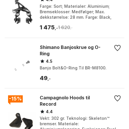
Farge: Sort; Materialer: Aluminium;
Bremseklosser: Medfølger; Max.
dekkstørrelse: 28 mm. Farge: Black,
Black 1. Størrelse: One Size.
1 475
1 620
,-
,-
Shimano Banjoskrue og O-
Ring
4.5
Banjo Bolt&O-Ring Til BR-M8100.
49
,-
Campagnolo Hoods til
-15%
Record
4.4
Vekt: 302 gr. Teknologi: Skeleton™
bremser. Materiale: