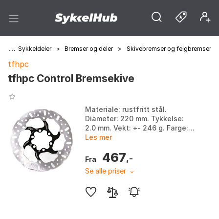
ng
>
Sykkeldeler
>
Bremser og deler
>
Skivebremser og felgbremser
tfhpc
tfhpc Control Bremsekive
Materiale: rustfritt stål.
Diameter: 220 mm. Tykkelse:
2.0 mm. Vekt: +- 246 g. Farge:
Black / silver. Størrelse: 140mm,
Les mer
160mm, 180mm, 203mm,
467
220mm.
,-
Fra
Se alle priser