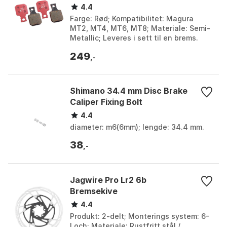
4.4
Farge: Rød; Kompatibilitet: Magura
MT2, MT4, MT6, MT8; Materiale: Semi-
Metallic; Leveres i sett til en brems.
Farge: Red. Størrelse: One Size.
249
,-
Shimano 34.4 mm Disc Brake
Caliper Fixing Bolt
4.4
diameter: m6(6mm); lengde: 34.4 mm.
38
,-
Jagwire Pro Lr2 6b
Bremsekive
4.4
Produkt: 2-delt; Monterings system: 6-
Loch; Materiale: Rustfritt stål /