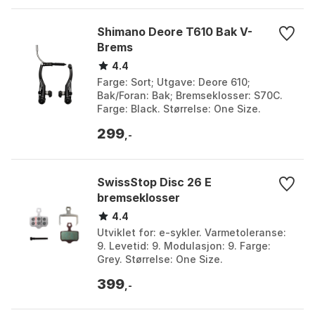
Shimano Deore T610 Bak V-
Brems
4.4
Farge: Sort; Utgave: Deore 610;
Bak/Foran: Bak; Bremseklosser: S70C.
Farge: Black. Størrelse: One Size.
299
,-
SwissStop Disc 26 E
bremseklosser
4.4
Utviklet for: e-sykler. Varmetoleranse:
9. Levetid: 9. Modulasjon: 9. Farge:
Grey. Størrelse: One Size.
399
,-