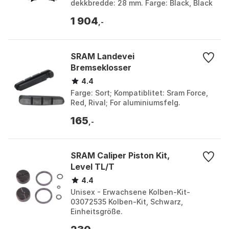
dekkbredde: 28 mm. Farge: Black, Black
1. Størrelse: One Size.
1 904
,-
SRAM Landevei
Bremseklosser
4.4
Farge: Sort; Kompatiblitet: Sram Force,
Red, Rival; For aluminiumsfelg.
165
,-
SRAM Caliper Piston Kit,
Level TL/T
4.4
Unisex - Erwachsene Kolben-Kit-
03072535 Kolben-Kit, Schwarz,
Einheitsgröße.