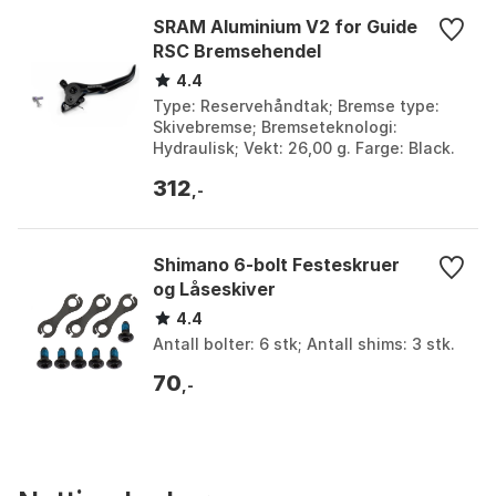
SRAM Aluminium V2 for Guide
RSC Bremsehendel
4.4
Type: Reservehåndtak; Bremse type:
Skivebremse; Bremseteknologi:
Hydraulisk; Vekt: 26,00 g. Farge: Black.
Størrelse: One Size.
312
,-
Shimano 6-bolt Festeskruer
og Låseskiver
4.4
Antall bolter: 6 stk; Antall shims: 3 stk.
70
,-