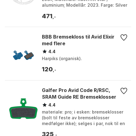
aluminium; Modellår: 2023. Farge: Silver
1, Silver 2. Størrelse: 140mm, 160mm,
471
180mm, 20...
,-
BBB Bremsekloss til Avid Elixir
med flere
4.4
Harpiks (organisk).
120
,-
Galfer Pro Avid Code R/RSC,
SRAM Guide RE Bremseklosser
4.4
materiale: pro; i esken: bremseklosser
(bolt til feste av bremseklosser
medfølger ikke); selges i par, nok til en
brems. Farge: Green, Green 1, Green 2.
325
Størrel...
,-