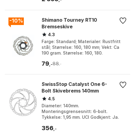
Shimano Tourney RT10
-10%
Bremseskive
4.3
Farge: Standard; Materialer: Rustfritt
stål; Størrelse: 160, 180 mm; Vekt: Ca
190 gram. Størrelse: 160, 180.
79
88
,-
,-
SwissStop Catalyst One 6-
Bolt Skivebrems 140mm
4.5
Diameter: 140mm.
Monteringsgrensesnitt: 6-bolt.
Tykkelse: 1,95 mm. UCI Godkjent: Ja.
Farge: Silver / black. Størrelse: 140mm,
356
160mm, 180mm, 203mm.
,-