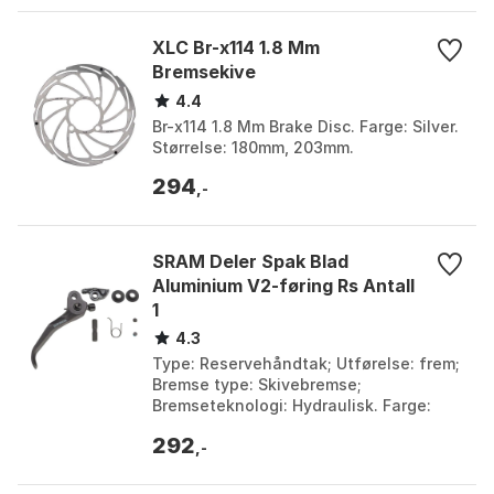
XLC Br-x114 1.8 Mm
Bremsekive
4.4
Br-x114 1.8 Mm Brake Disc. Farge: Silver.
Størrelse: 180mm, 203mm.
294
,-
SRAM Deler Spak Blad
Aluminium V2-føring Rs Antall
1
4.3
Type: Reservehåndtak; Utførelse: frem;
Bremse type: Skivebremse;
Bremseteknologi: Hydraulisk. Farge:
Black. Størrelse: One Size.
292
,-