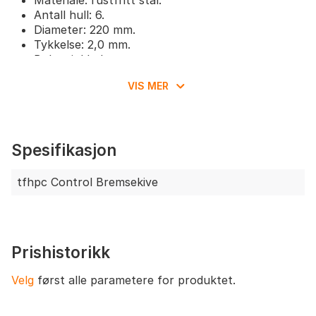
Materiale: rustfritt stål.
Antall hull: 6.
Diameter: 220 mm.
Tykkelse: 2,0 mm.
Bolter inkludert.
Vekt: ca. 246 g.
VIS MER
Spesifikasjon
tfhpc Control Bremsekive
Prishistorikk
Velg
først alle parametere for produktet.