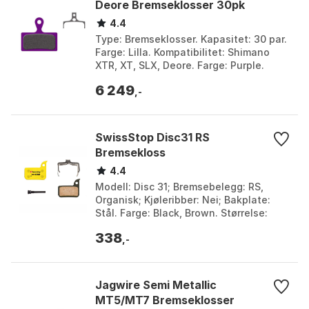
Deore Bremseklosser 30pk
4.4
Type: Bremseklosser. Kapasitet: 30 par.
Farge: Lilla. Kompatibilitet: Shimano
XTR, XT, SLX, Deore. Farge: Purple.
Størrelse: One Size.
6 249
,-
SwissStop Disc31 RS
Bremsekloss
4.4
Modell: Disc 31; Bremsebelegg: RS,
Organisk; Kjøleribber: Nei; Bakplate:
Stål. Farge: Black, Brown. Størrelse:
One Size.
338
,-
Jagwire Semi Metallic
MT5/MT7 Bremseklosser