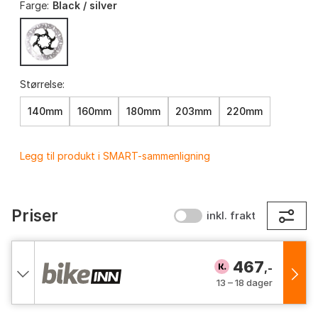
Farge:
Black / silver
Størrelse:
140mm
160mm
180mm
203mm
220mm
Legg til produkt i SMART-sammenligning
Priser
inkl. frakt
467
,-
13 – 18 dager