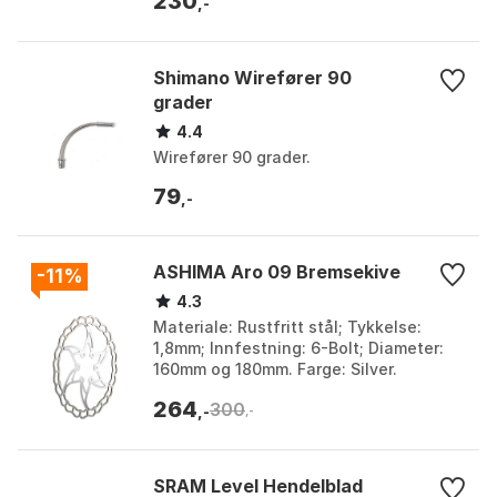
230
,-
Shimano Wirefører 90
grader
4.4
Wirefører 90 grader.
79
,-
ASHIMA Aro 09 Bremsekive
-11%
4.3
Materiale: Rustfritt stål; Tykkelse:
1,8mm; Innfestning: 6-Bolt; Diameter:
160mm og 180mm. Farge: Silver.
Størrelse: 180mm.
264
300
,-
,-
SRAM Level Hendelblad