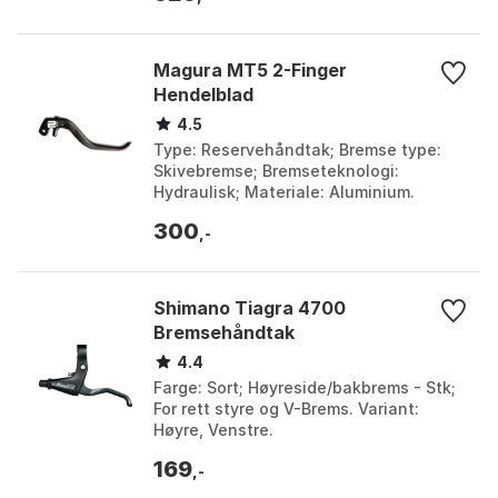
Magura MT5 2-Finger
Hendelblad
4.5
Type: Reservehåndtak; Bremse type:
Skivebremse; Bremseteknologi:
Hydraulisk; Materiale: Aluminium.
Farge: 2 finger alu light / black.
300
Størrelse: One Size.
,-
Shimano Tiagra 4700
Bremsehåndtak
4.4
Farge: Sort; Høyreside/bakbrems - Stk;
For rett styre og V-Brems. Variant:
Høyre, Venstre.
169
,-