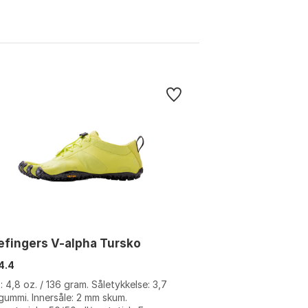
efingers V-alpha Tursko
4.4
: 4,8 oz. / 136 gram. Såletykkelse: 3,7
ummi. Innersåle: 2 mm skum.