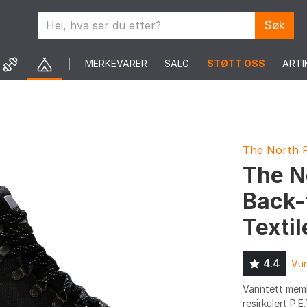
Søk
MERKEVARER
SALG
STØTT OSS
ARTI
The North 
The N
Back-
Textil
4.4
Vur
Vanntett memb
resirkulert P.E