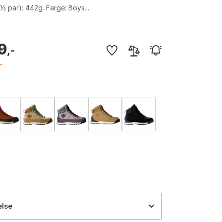
(½ par): 442g. Farge: Boys...
9
,-
else