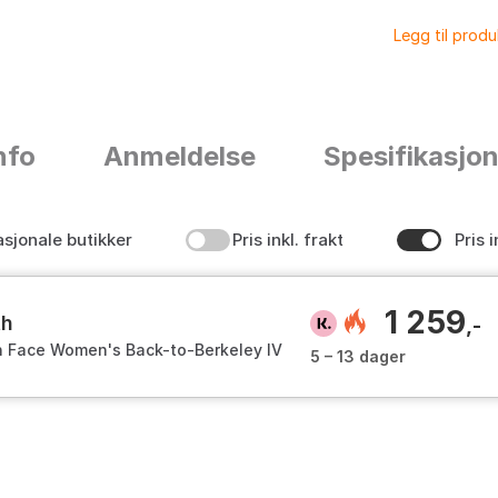
Legg til prod
nfo
Anmeldelse
Spesifikasjo
asjonale butikker
Pris inkl. frakt
Pris i
1 259
th
,-
h Face Women's Back-to-Berkeley IV
5 – 13 dager
ifestyle Boots