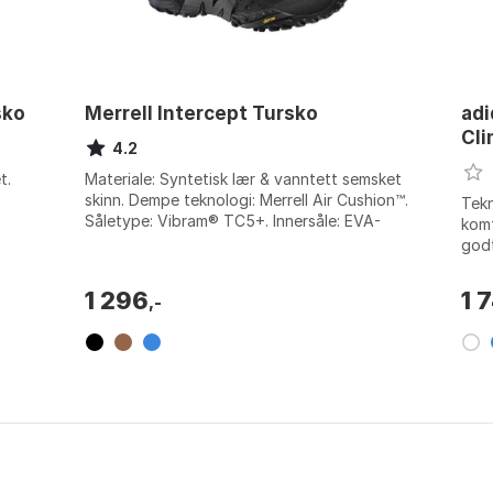
sko
Merrell Intercept Tursko
adi
Cli
4.2
t.
Materiale: Syntetisk lær & vanntett semsket
skinn. Dempe teknologi: Merrell Air Cushion™.
Tekn
Såletype: Vibram® TC5+. Innersåle: EVA-
komf
b...
gummi. Farge: Blue wing, Moth b...
god
myk 
1 296
1 
,-