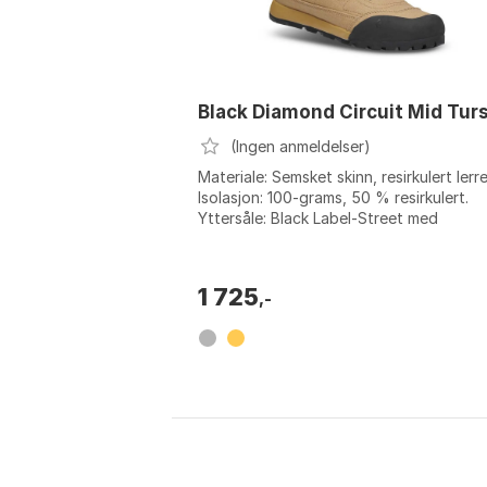
Black Diamond Circuit Mid Tur
(Ingen anmeldelser)
Materiale: Semsket skinn, resirkulert lerre
Isolasjon: 100-grams, 50 % resirkulert.
Yttersåle: Black Label-Street med
vintergrep. Mellomsåle: 10 % BLOOM alge
1 725
,-