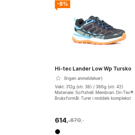
-8%
Hi-tec Lander Low Wp Tursko
(Ingen anmeldelser)
Vekt: 312g (str. 38) / 386g (str. 42).
Materiale: Softshell. Membran: Dri-Tec®.
Bruksformål: Turer i middels komplekst
terreng året rundt. Farge: Black / angel ..
614
670
,-
,-