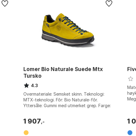
Lomer Bio Naturale Suede Mtx
Fiv
Tursko
4.3
Mate
høyk
Overmateriale: Semsket skinn. Teknologi:
Mega
MTX-teknologi. Fôr: Bio Naturale-fôr.
.
Mask
Yttersåle: Gummi med utmerket grep. Farge:
Soleil. Størrelse: EU 38.
1 907
1 
,-