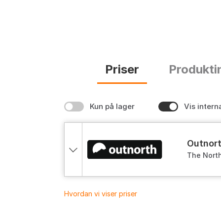
Priser
Produkti
Kun på lager
Vis intern
outnor
The Nort
Textile L
Hvordan vi viser priser