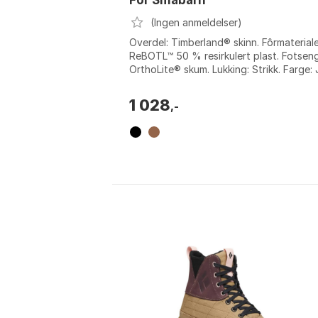
(Ingen anmeldelser)
Overdel: Timberland® skinn. Fôrmateriale
ReBOTL™ 50 % resirkulert plast. Fotseng
OrthoLite® skum. Lukking: Strikk. Farge: 
black, Wheat. Størrelse: EU 21, ...
1 028
,-