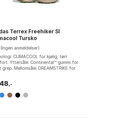
das Terrex Freehiker Sl
macool Tursko
(Ingen anmeldelser)
ologi: CLIMACOOL for kjølig, tørr
ort. Yttersåle: Continental™ gummi for
t grep. Mellomsåle: DREAMSTRIKE for
og dempet tur. Lukking: Speed lacing...
748
,-