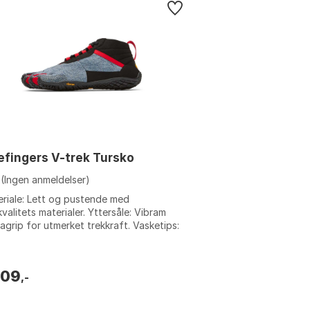
efingers V-trek Tursko
(Ingen anmeldelser)
riale: Lett og pustende med
valitets materialer. Yttersåle: Vibram
grip for utmerket trekkraft. Vasketips:
invaskbar. Snøresystem: Tradisjonelt ...
009
,-