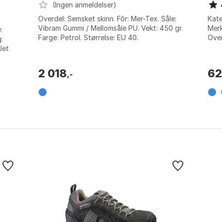
(Ingen anmeldelser)
Overdel: Semsket skinn. Fôr: Mer-Tex. Såle:
Kate
Vibram Gummi / Mellomsåle PU. Vekt: 450 gr.
Merk
:
Farge: Petrol. Størrelse: EU 40.
Over
:
saff
Jet
...
2 018
6
,-