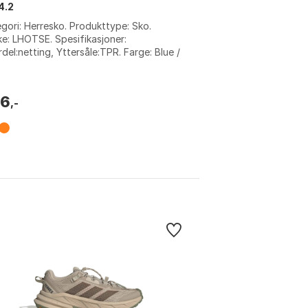
4.2
gori: Herresko. Produkttype: Sko.
e: LHOTSE. Spesifikasjoner:
del:netting, Yttersåle:TPR. Farge: Blue /
ron, Bronze / orange. Størrelse: EU 36,
26
,-