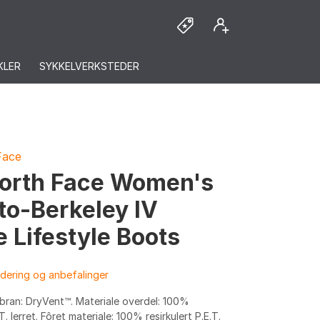
KLER
SYKKELVERKSTEDER
Face
orth Face Women's
to-Berkeley IV
e Lifestyle Boots
dering og anbefalinger
ran: DryVent™. Materiale overdel: 100%
.T. lerret. Fôret materiale: 100% resirkulert P.E.T.