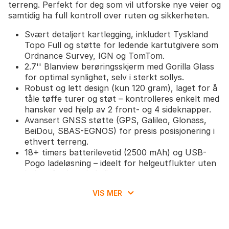
terreng. Perfekt for deg som vil utforske nye veier og
samtidig ha full kontroll over ruten og sikkerheten.
Svært detaljert kartlegging, inkludert Tyskland
Topo Full og støtte for ledende kartutgivere som
Ordnance Survey, IGN og TomTom.
2.7'' Blanview berøringsskjerm med Gorilla Glass
for optimal synlighet, selv i sterkt sollys.
Robust og lett design (kun 120 gram), laget for å
tåle tøffe turer og støt – kontrolleres enkelt med
hansker ved hjelp av 2 front- og 4 sideknapper.
Avansert GNSS støtte (GPS, Galileo, Glonass,
BeiDou, SBAS-EGNOS) for presis posisjonering i
ethvert terreng.
18+ timers batterilevetid (2500 mAh) og USB-
Pogo ladeløsning – ideelt for helgeutflukter uten
behov for hyppig lading.
Rask QuickLock-montering for styre eller stem,
VIS MER
inkludert i pakken.
Maksimal datatilgang: Over 200 ytelsesfelt i
sanntid, med støtte for BLE-sensorer
(hjertefrekvens, kadens, fart og effekt).