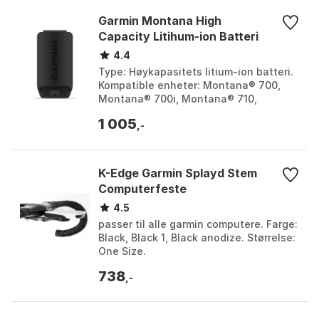
Garmin Montana High
Capacity Litihum-ion Batteri
4.4
Type: Høykapasitets litium-ion batteri.
Kompatible enheter: Montana® 700,
Montana® 700i, Montana® 710,
Montana® 710i, Montana® 750i,
1 005
Montana® 760i. Bruk: Erstat...
,-
K-Edge Garmin Splayd Stem
Computerfeste
4.5
passer til alle garmin computere. Farge:
Black, Black 1, Black anodize. Størrelse:
One Size.
738
,-