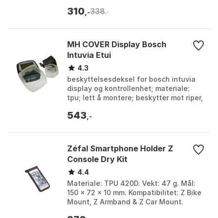
310
338
,-
,-
MH COVER Display Bosch
Intuvia Etui
4.3
beskyttelsesdeksel for bosch intuvia
display og kontrollenhet; materiale:
tpu; lett å montere; beskytter mot riper,
sprutvann og skader. Farge:
543
Transparent. Stø...
,-
Zéfal Smartphone Holder Z
Console Dry Kit
4.4
Materiale: TPU 420D. Vekt: 47 g. Mål:
150 x 72 x 10 mm. Kompatibilitet: Z Bike
Mount, Z Armband & Z Car Mount.
Farge: Black. Størrelse: L, M.