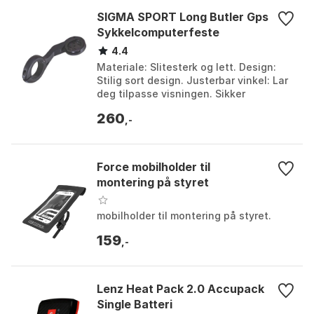
– monteringsutstyr medfølger.
håndterer lange turer, bikepacking og ritt i kupert
SIGMA SPORT Long Butler Gps
terreng med barometrisk høydemåling, mens støtte
Sykkelcomputerfeste
for ANT+/BLE-sensorer dekker puls, kadens,
4.4
hastighet og effekt. Som fagperson vurderer jeg
Materiale: Slitesterk og lett. Design:
kvaliteten på skjerm, kart og navigasjonsverktøy som
Stilig sort design. Justerbar vinkel: Lar
deg tilpasse visningen. Sikker
styrker i krevende lys- og værforhold vanlig i
montering: Stabil på glatte eller røffe
regionen, men treningssmartfunksjoner og
260
stier. F...
,-
økosystem er mer begrenset enn hos etablerte
konkurrenter. Oppsummert er den best for ryttere
som vektlegger pålitelig ruting, offroad-topografi og
Force mobilholder til
slitestyrke fremfor høyoppløselig skjerm, superlett
montering på styret
vekt eller avansert app-økosystem.
mobilholder til montering på styret.
159
,-
Lenz Heat Pack 2.0 Accupack
Single Batteri