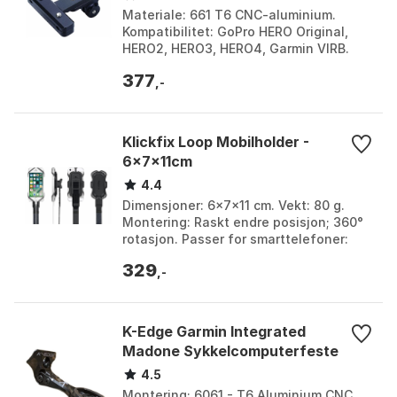
Materiale: 661 T6 CNC-aluminium.
Kompatibilitet: GoPro HERO Original,
HERO2, HERO3, HERO4, Garmin VIRB.
Monteringssystem: Justerbart,
377
lettbrukt for sadelskinner...
,-
Klickfix Loop Mobilholder -
6x7x11cm
4.4
Dimensjoner: 6x7x11 cm. Vekt: 80 g.
Montering: Raskt endre posisjon; 360°
rotasjon. Passer for smarttelefoner:
Alle modeller. Farge: Black. Størrelse:
329
One Size....
,-
K-Edge Garmin Integrated
Madone Sykkelcomputerfeste
4.5
Montering; 6061 - T6 Aluminium CNC