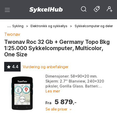
jem
>
Sykling
>
Elektronikk og sykkellys
>
Sykkelcomputer og deler
Twonav
Twonav Roc 32 Gb + Germany Topo Bkg
1:25.000 Sykkelcomputer, Multicolor,
One Size
4.4
Vurdering og anbefalinger
Dimensjoner: 58x90x20 mm.
Skjerm: 2.7'' Blanview, 240x320
piksler, Gorilla Glass. Batteri:
2500 mAh, 18 t standard
Les mer
autonomi, integrert, USB-Pogo
5 879
lading. Navigas...
,-
Fra
Se alle priser