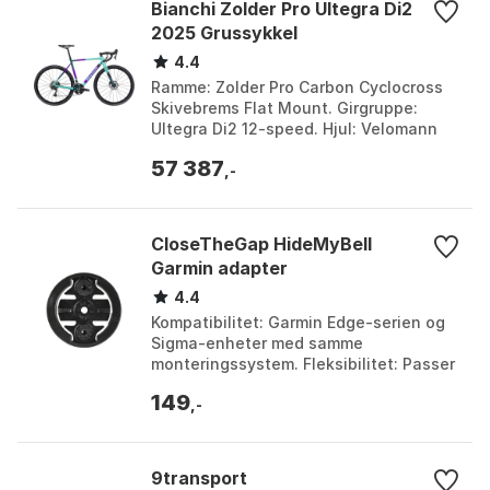
Bianchi Zolder Pro Ultegra Di2
2025 Grussykkel
4.4
Ramme: Zolder Pro Carbon Cyclocross
Skivebrems Flat Mount. Girgruppe:
Ultegra Di2 12-speed. Hjul: Velomann
V30R, Alloy, 23mm kanal, 30mm profil.
57 387
Dekk: Vittoria ...
,-
CloseTheGap HideMyBell
Garmin adapter
4.4
Kompatibilitet: Garmin Edge-serien og
Sigma-enheter med samme
monteringssystem. Fleksibilitet: Passer
til flere HideMyBell-fester, inkl.
149
regular2, insider2/insider2+, raceday-
,-
serien. Stabil montering: Sikrer at
sykkelcomputeren sitter solid under
ujevne forhold. Farge: Svart.
9transport