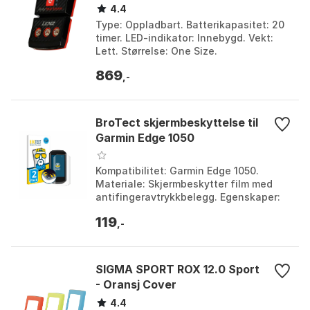
4.4
Type: Oppladbart. Batterikapasitet: 20
timer. LED-indikator: Innebygd. Vekt:
Lett. Størrelse: One Size.
869
,-
BroTect skjermbeskyttelse til
Garmin Edge 1050
Kompatibilitet: Garmin Edge 1050.
Materiale: Skjermbeskytter film med
antifingeravtrykkbelegg. Egenskaper:
Ekstra styrke, berøringsskjerm-
119
kompatibel. Pakkeinnhold: 2 stk.
,-
skjermbeskyttere.
SIGMA SPORT ROX 12.0 Sport
- Oransj Cover
4.4