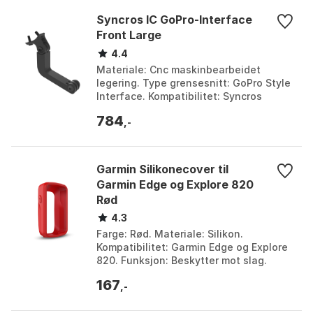
Syncros IC GoPro-Interface
Front Large
4.4
Materiale: Cnc maskinbearbeidet
legering. Type grensesnitt: GoPro Style
Interface. Kompatibilitet: Syncros
Fraser (My22+) & Creston cockpit.
784
Monteringsmetode: F...
,-
Garmin Silikonecover til
Garmin Edge og Explore 820
Rød
4.3
Farge: Rød. Materiale: Silikon.
Kompatibilitet: Garmin Edge og Explore
820. Funksjon: Beskytter mot slag.
167
,-