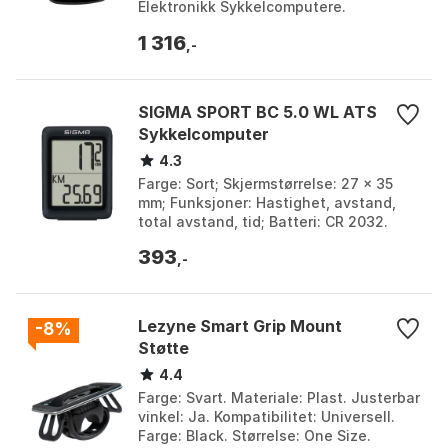
Elektronikk Sykkelcomputere.
Produsent: Bryton. Farge: Black.
1 316
Størrelse: One Size.
,-
SIGMA SPORT BC 5.0 WL ATS
Sykkelcomputer
4.3
Farge: Sort; Skjermstørrelse: 27 x 35
mm; Funksjoner: Hastighet, avstand,
total avstand, tid; Batteri: CR 2032.
Farge: Black / grey. Størrelse: One Size.
393
,-
Lezyne Smart Grip Mount
-8%
Støtte
4.4
Farge: Svart. Materiale: Plast. Justerbar
vinkel: Ja. Kompatibilitet: Universell.
Farge: Black. Størrelse: One Size.