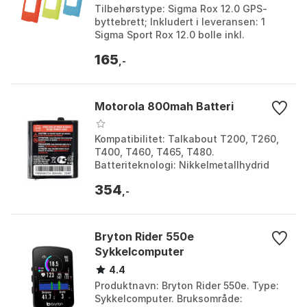
Tilbehørstype: Sigma Rox 12.0 GPS-
byttebrett; Inkludert i leveransen: 1
Sigma Sport Rox 12.0 bolle inkl.
knappesett; Modellår: 2021.
165
,-
Motorola 800mah Batteri
Kompatibilitet: Talkabout T200, T260,
T400, T460, T465, T480.
Batteriteknologi: Nikkelmetallhydrid
(Nimh). Batterikapasitet: 800 Mah.
354
Farge: Black. Størrelse: O...
,-
Bryton Rider 550e
Sykkelcomputer
4.4
Produktnavn: Bryton Rider 550e. Type:
Sykkelcomputer. Bruksområde: