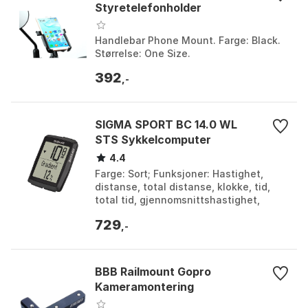
Styretelefonholder
Handlebar Phone Mount. Farge: Black.
Størrelse: One Size.
392
,-
SIGMA SPORT BC 14.0 WL
STS Sykkelcomputer
4.4
Farge: Sort; Funksjoner: Hastighet,
distanse, total distanse, klokke, tid,
total tid, gjennomsnittshastighet,
høyde, total høyde, statistikk,
729
temperatur, max ha...
,-
BBB Railmount Gopro
Kameramontering