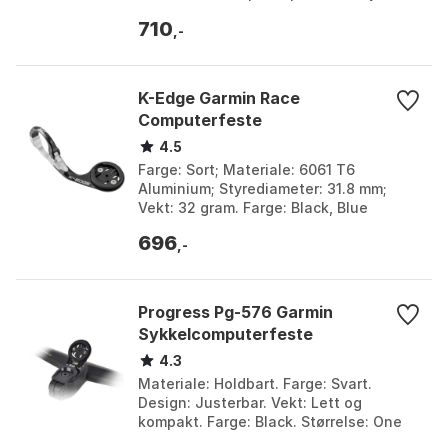
styrke. Farge: Black. Størrelse: One
710
Size.
,-
K-Edge Garmin Race
Computerfeste
4.5
Farge: Sort; Materiale: 6061 T6
Aluminium; Styrediameter: 31.8 mm;
Vekt: 32 gram. Farge: Black, Blue
anodize, Red / blue / grey, Red anodize.
696
Størrelse: 31.8mm,...
,-
Progress Pg-576 Garmin
Sykkelcomputerfeste
4.3
Materiale: Holdbart. Farge: Svart.
Design: Justerbar. Vekt: Lett og
kompakt. Farge: Black. Størrelse: One
Size.