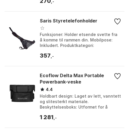
270
,-
Saris Styretelefonholder
Funksjoner: Holder etsende svette fra
å komme til rammen din. Mobilpose:
Inkludert. Produktkategori:
Styretelfonholder. Farge: Black.
357
Størrelse: One Size.
,-
Ecoflow Delta Max Portable
Powerbank-veske
4.4
Holdbart design: Laget av lett, vanntett
og slitesterkt materiale.
Beskyttelsesboks: Utformet for å
skjerme systemet. Farge: Black.
1 281
Størrelse: One Size.
,-