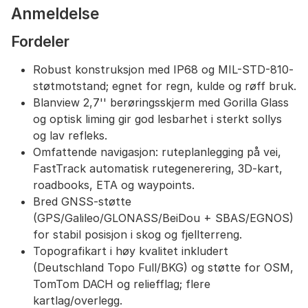
Anmeldelse
Del dine eventyr enkelt via Komoot, Strava,
TrainingPeaks og sosiale nettverk – synkroniseres
Fordeler
umiddelbart med GO Cloud.
Ekstra verktøy: Barometer, digitalt kompass,
Robust konstruksjon med IP68 og MIL-STD-810-
akselerometer, lyssensor og høyttaler.
Inkluderer 6 måneder SeeMe og TwoNav PRO
støtmotstand; egnet for regn, kulde og røff bruk.
abonnement samt tilgang til TwoNav Premium
Blanview 2,7'' berøringsskjerm med Gorilla Glass
App og Link App for Android/iOS.
og optisk liming gir god lesbarhet i sterkt sollys
og lav refleks.
Omfattende navigasjon: ruteplanlegging på vei,
FastTrack automatisk rutegenerering, 3D-kart,
roadbooks, ETA og waypoints.
Bred GNSS-støtte
(GPS/Galileo/GLONASS/BeiDou + SBAS/EGNOS)
for stabil posisjon i skog og fjellterreng.
Topografikart i høy kvalitet inkludert
(Deutschland Topo Full/BKG) og støtte for OSM,
TomTom DACH og reliefflag; flere
kartlag/overlegg.