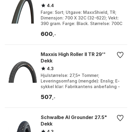
4.4
Farge: Sort; Utgave: MaxxShield, TR;
Dimensjon: 700 X 32C (32-622); Vekt:
390 gram. Farge: Black. Størrelse: 700C
x 32.
600
,-
Maxxis High Roller II TR 29''
Dekk
4.3
Hjulstørrelse: 27,5+ Tommer;
Leveringsomfang (mengde): Enslig; E-
sykkel klar: Fabrikantens anbefaling -
opp til 25 km / t; Design:
507
Sammenleggbar. Bredde: 71-584...
,-
Schwalbe Al Grounder 27.5"
Dekk
4.3