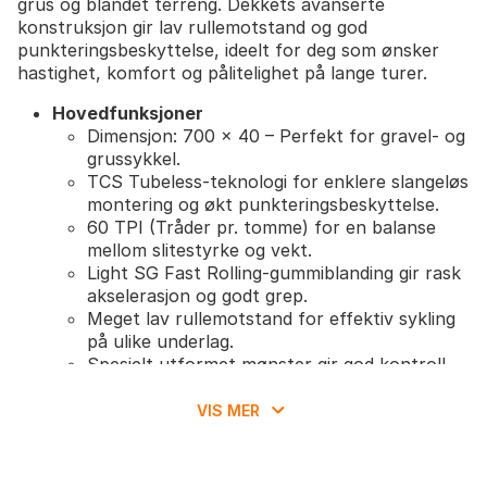
grus og blandet terreng. Dekkets avanserte
konstruksjon gir lav rullemotstand og god
punkteringsbeskyttelse, ideelt for deg som ønsker
hastighet, komfort og pålitelighet på lange turer.
Hovedfunksjoner
Dimensjon: 700 x 40 – Perfekt for gravel- og
grussykkel.
TCS Tubeless-teknologi for enklere slangeløs
montering og økt punkteringsbeskyttelse.
60 TPI (Tråder pr. tomme) for en balanse
mellom slitestyrke og vekt.
Light SG Fast Rolling-gummiblanding gir rask
akselerasjon og godt grep.
Meget lav rullemotstand for effektiv sykling
på ulike underlag.
Spesielt utformet mønster gir god kontroll
og stabilitet både på grus og asfalt.
VIS MER