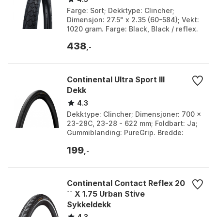
Farge: Sort; Dekktype: Clincher;
Dimensjon: 27.5" x 2.35 (60-584); Vekt:
1020 gram. Farge: Black, Black / reflex.
Størrelse: 24" x 2.00, 26" x 1.75, 28" x
438
2.00,...
,-
Continental Ultra Sport III
Dekk
4.3
Dekktype: Clincher; Dimensjoner: 700 x
23-28C, 23-28 - 622 mm; Foldbart: Ja;
Gummiblanding: PureGrip. Bredde:
23mm, 25mm, 28mm, 32mm.
199
,-
Continental Contact Reflex 20
´´ X 1.75 Urban Stive
Sykkeldekk
4.3