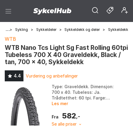
Hjem
>
Sykling
>
Sykkeldeler
>
Sykkeldekk og deler
>
Sykkeldekk
WTB
WTB Nano Tcs Light Sg Fast Rolling 60tpi
Tubeless 700 X 40 Graveldekk, Black /
tan, 700 x 40, Sykkeldekk
4.4
Vurdering og anbefalinger
Type: Graveldekk. Dimensjon:
700 x 40. Tubeless: Ja.
Trådtetthet: 60 tpi. Farge:
Black / tan. Størrelse: 700 x 40.
Les mer
582
,-
Fra
Se alle priser