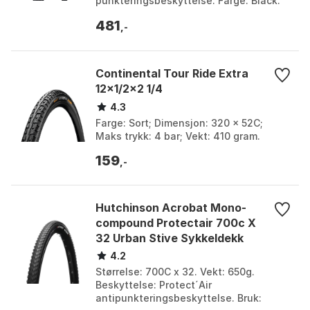
punkteringsbeskyttelse. Farge: Black.
Størrelse: 700C x 25.
481
,-
Continental Tour Ride Extra
12x1/2x2 1/4
4.3
Farge: Sort; Dimensjon: 320 x 52C;
Maks trykk: 4 bar; Vekt: 410 gram.
159
,-
Hutchinson Acrobat Mono-
compound Protectair 700c X
32 Urban Stive Sykkeldekk
4.2
Størrelse: 700C x 32. Vekt: 650g.
Beskyttelse: Protect´Air
antipunkteringsbeskyttelse. Bruk: