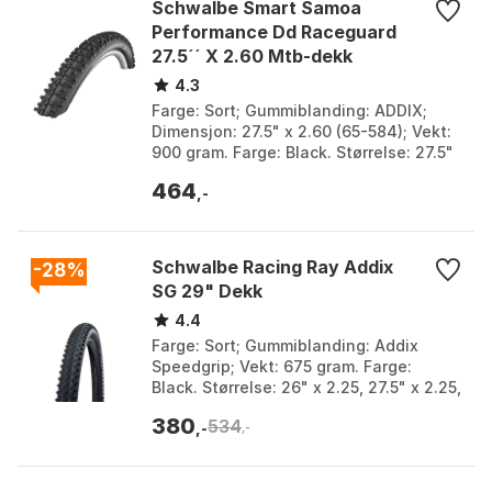
Schwalbe Smart Samoa
Performance Dd Raceguard
27.5´´ X 2.60 Mtb-dekk
4.3
Farge: Sort; Gummiblanding: ADDIX;
Dimensjon: 27.5" x 2.60 (65-584); Vekt:
900 gram. Farge: Black. Størrelse: 27.5"
x 2.60.
464
,-
Schwalbe Racing Ray Addix
-28%
SG 29" Dekk
4.4
Farge: Sort; Gummiblanding: Addix
Speedgrip; Vekt: 675 gram. Farge:
Black. Størrelse: 26" x 2.25, 27.5" x 2.25,
29" x 2.10, 29" x 2.25, 29" x 2.35.
380
534
,-
,-