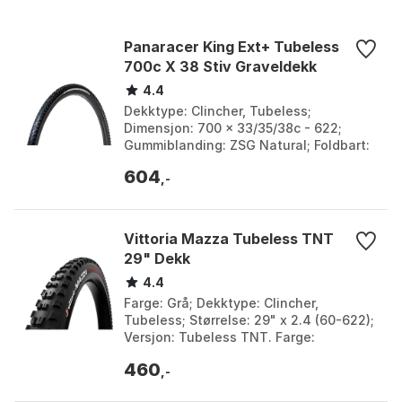
Anbefalt intervall
19–24 mm
for felgens indre
Panaracer King Ext+ Tubeless
bredde
700c X 38 Stiv Graveldekk
Maksimumstrykk
70 psi (4,8 bar)
4.4
Dekktype: Clincher, Tubeless;
Tråder per tomme i
60 TPI
Dimensjon: 700 x 33/35/38c - 622;
dekkets kledning
Gummiblanding: ZSG Natural; Foldbart:
Ja. Farge: Black, Brown. Størrelse: 700C
604
x 38.
,-
Vittoria Mazza Tubeless TNT
29" Dekk
4.4
Farge: Grå; Dekktype: Clincher,
Tubeless; Størrelse: 29" x 2.4 (60-622);
Versjon: Tubeless TNT. Farge:
Anthracite / black. Størrelse: 27.5" x
460
2.40, 27.5" x 2.60...
,-