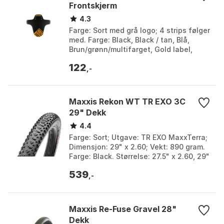
Frontskjerm
4.3
Farge: Sort med grå logo; 4 strips følger
med. Farge: Black, Black / tan, Blå,
Brun/grønn/multifarget, Gold label,
Grønn, Grå, Gul, Hvit, Lilla, Orange
122
label, O...
,-
Maxxis Rekon WT TR EXO 3C
29" Dekk
4.4
Farge: Sort; Utgave: TR EXO MaxxTerra;
Dimensjon: 29" x 2.60; Vekt: 890 gram.
Farge: Black. Størrelse: 27.5" x 2.60, 29"
x 2.40, 29" x 2.60.
539
,-
Maxxis Re-Fuse Gravel 28"
Dekk