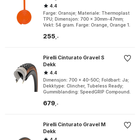
4.4
Farge: Oransje; Materiale: Thermoplast
TPU; Dimensjon: 700 x 30mm-47mm;
Vekt: 54 gram. Farge: Orange, Orange 1.
Størrelse: 700, 700/650. Størrelse 2:
255
30-47, 32-...
,-
Pirelli Cinturato Gravel S
Dekk
4.4
Dimensjon: 700 x 40-50C; Foldbart: Ja;
Dekktype: Clincher, Tubeless Ready;
Gummiblanding: SpeedGRIP Compound.
Bredde: 40mm, 45mm. Farge: Black,
679
Black / tan, Bru...
,-
Pirelli Cinturato Gravel M
Dekk
4.4