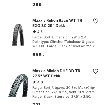
Allsidig dekk for urbane underlag.
289
Farge: Black. Størrelse: 700C x ...
,-
Maxxis Rekon Race WT TR
EXO 3C 29" Dekk
4.5
Farge: Sort; Dimensjon: 29" x 2.4;
Dekktype: Clincher/Tubeless; Utgave:
WT EXO. Farge: Black. Størrelse: 29" x
2.40.
658
,-
Maxxis Minion DHF DD TR
27.5" WT Dekk
4.6
Farge: Sort; Utgave: 3C Exo MaxxGrip;
Dimensjon: 27,5 x 2.5; Vekt: 1170 gram.
Farge: Black. Størrelse: 27.5" x 2.50.
721