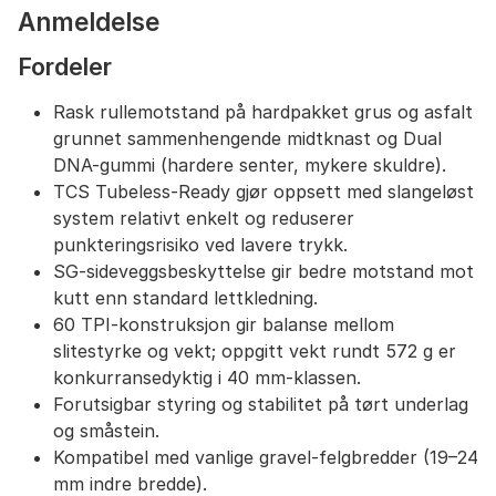
Anmeldelse
Fordeler
Rask rullemotstand på hardpakket grus og asfalt
grunnet sammenhengende midtknast og Dual
DNA-gummi (hardere senter, mykere skuldre).
TCS Tubeless-Ready gjør oppsett med slangeløst
system relativt enkelt og reduserer
punkteringsrisiko ved lavere trykk.
SG-sideveggsbeskyttelse gir bedre motstand mot
kutt enn standard lettkledning.
60 TPI-konstruksjon gir balanse mellom
slitestyrke og vekt; oppgitt vekt rundt 572 g er
konkurransedyktig i 40 mm-klassen.
Forutsigbar styring og stabilitet på tørt underlag
og småstein.
Kompatibel med vanlige gravel-felgbredder (19–24
mm indre bredde).