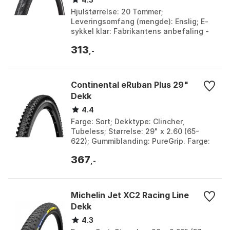
Hjulstørrelse: 20 Tommer;
Leveringsomfang (mengde): Enslig; E-
sykkel klar: Fabrikantens anbefaling -
opp til 25 km / t; Design: Kanttråd dekk.
313
Farge: Black. Stø...
,-
Continental eRuban Plus 29"
Dekk
4.4
Farge: Sort; Dekktype: Clincher,
Tubeless; Størrelse: 29" x 2.60 (65-
622); Gummiblanding: PureGrip. Farge:
Black, Black reflex. Størrelse: 26" x
367
2.30, 27.5" x 2...
,-
Michelin Jet XC2 Racing Line
Dekk
4.3