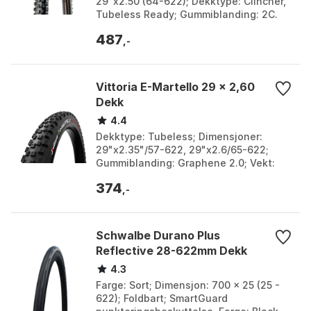
29"x2.50 (64-622); Dekktype: Clincher,
Tubeless Ready; Gummiblanding: 2C.
Farge: Black. Størrelse: 26" x 2.30, 26"
487
x 2.50, 27.5"...
,-
Vittoria E-Martello 29 x 2,60
Dekk
4.4
Dekktype: Tubeless; Dimensjoner:
29"x2.35"/57-622, 29"x2.6/65-622;
Gummiblanding: Graphene 2.0; Vekt:
2.35": 1230 gram, 2.6": 1380 gram.
374
Farge: Black. Størrelse...
,-
Schwalbe Durano Plus
Reflective 28-622mm Dekk
4.3
Farge: Sort; Dimensjon: 700 x 25 (25 -
622); Foldbart; SmartGuard