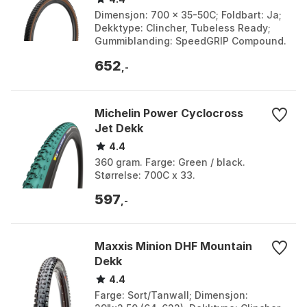
Dimensjon: 700 x 35-50C; Foldbart: Ja;
Dekktype: Clincher, Tubeless Ready;
Gummiblanding: SpeedGRIP Compound.
Bredde: 35, 35mm, 40, 45, 50, 50mm.
652
Farge: Brun.
,-
Michelin Power Cyclocross
Jet Dekk
4.4
360 gram. Farge: Green / black.
Størrelse: 700C x 33.
597
,-
Maxxis Minion DHF Mountain
Dekk
4.4
Farge: Sort/Tanwall; Dimensjon: