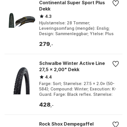
Continental Super Sport Plus
Dekk
4.3
Hjulstørrelse: 28 Tommer;
Leveringsomfang (mengde): Enslig;
Design: Sammenleggbar; Ytelse: Plus
Breaker. Farge: Black, Black 1. Størrelse:
279
700C x 23, 700C x 25,...
,-
Schwalbe Winter Active Line
27,5 x 2,00" Dekk
4.4
Farge: Sort; Størrelse: 27.5 x 2.0» (50-
584); Compound: Winter; Execution: K-
Guard. Farge: Black reflex. Størrelse:
27.5" x 2.00.
428
,-
Rock Shox Dempegaffel