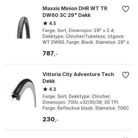
Maxxis Minion DHR WT TR
DW60 3C 29" Dekk
4.5
Farge: Sort; Dimensjon: 29" x 2.4;
Dekktype: Clincher/Tubeless; Utgave:
WT DW60. Farge: Black. Størrelse: 29" x
2.40.
787
,-
Vittoria City Adventure Tech
Dekk
4.3
Farge: Sort; Dekktype: Clincher;
Dimensjon: 700c x32/35/38; 30 TPI.
Farge: Reflective black. Størrelse: 700C
x 32, 700C x 35, 700C x 38.
230
,-