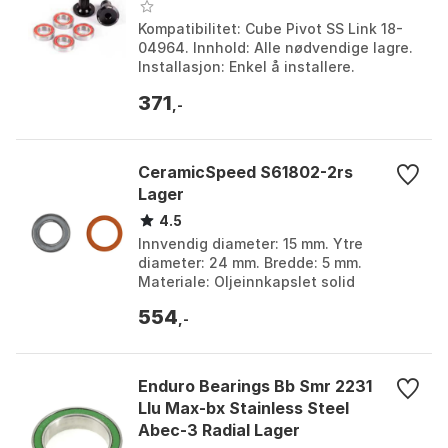
Kompatibilitet: Cube Pivot SS Link 18-
04964. Innhold: Alle nødvendige lagre.
Installasjon: Enkel å installere.
Fargetone: Flerfarget. Farge: Multicolor.
371
Størrel...
,-
CeramicSpeed S61802-2rs
Lager
4.5
Innvendig diameter: 15 mm. Ytre
diameter: 24 mm. Bredde: 5 mm.
Materiale: Oljeinnkapslet solid
plastpolymer og rustfritt stål. Farge:
554
Silver. Størrelse: 15 x 24...
,-
Enduro Bearings Bb Smr 2231
Llu Max-bx Stainless Steel
Abec-3 Radial Lager