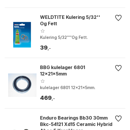
WELDTITE Kulering 5/32''
Og Fett
Kulering 5/32''''Og Fett.
39
,-
BBG kulelager 6801
12x21x5mm
kulelager 6801 12x21x5mm.
469
,-
Enduro Bearings Bb30 30mm
Bkc-54121 Xd15 Ceramic Hybrid