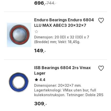
696
744
Vanntett: IPX...
,-
,-
Enduro Bearings Enduro 6804
LLU MAX ABEC3 20x32x7
Dimensjon: 20 (ID) x 32 (OD) x 7
(Bredde) mm; Vekt: 18,45g.
149
,-
ISB Bearings 6804 2rs Vmax
Lager
4.4
Dimensjoner: 20x32x7 mm.
Lagerteknologi: VMax uten bur, full
kulekonstruksjon. Tetninger: Doble 2RS
lavfriksjons gummipakninger.
309
Lastekapasitet: Opptil 40 % høy...
,-