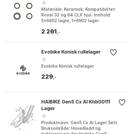
Materiale: Keramisk. Kompatibilitet:
Roval 32 og 64 CLX hjul. Innhold:
5x6802 lagre, 1x6902 lager.
Vedlikehold: Krever mindre vedlikehold
2 261
takket være beskyttend...
,-
Evobike Konisk rullelager
Evobike Konisk rullelager
229
,-
HAIBIKE Gen5 Cx Al Khb00111
Lager
Produktnavn: Gen5 Cx Al Lager Sett.
Bruksområde: Hovedledd og
koblingslagre for Haibike Gen5