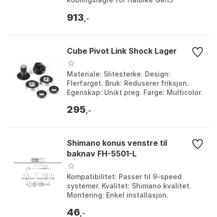
aluminiumsrammer. Kompatibilitet:
913
Haibike fulldempede elsykkelmodel...
,-
Cube Pivot Link Shock Lager
Materiale: Slitesterke. Design:
Flerfarget. Bruk: Reduserer friksjon.
Egenskap: Unikt preg. Farge: Multicolor.
Størrelse: One Size.
295
,-
Shimano konus venstre til
baknav FH-5501-L
Kompatibilitet: Passer til 9-speed
systemer. Kvalitet: Shimano kvalitet.
Montering: Enkel installasjon.
Bruksområde: Venstre konus til baknav
46
FH-5501-L.
,-