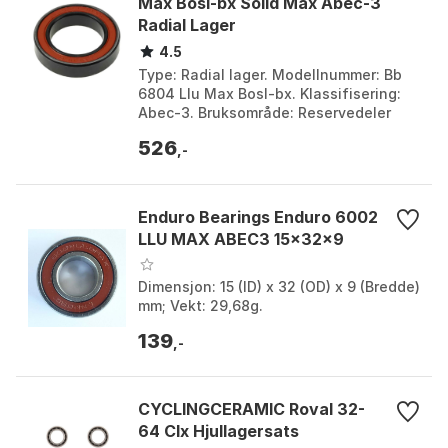
Max Bosl-bx Solid Max Abec-3
Radial Lager
4.5
Type: Radial lager. Modellnummer: Bb
6804 Llu Max Bosl-bx. Klassifisering:
Abec-3. Bruksområde: Reservedeler
Fjæring. Farge: Silver. Størrelse: 20 x 32
526
x 7mm.
,-
Enduro Bearings Enduro 6002
LLU MAX ABEC3 15x32x9
Dimensjon: 15 (ID) x 32 (OD) x 9 (Bredde)
mm; Vekt: 29,68g.
139
,-
CYCLINGCERAMIC Roval 32-
64 Clx Hjullagersats