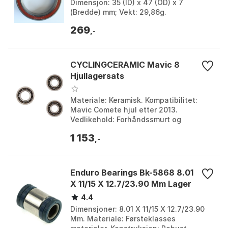
Dimensjon: 35 (ID) x 47 (OD) x 7
(Bredde) mm; Vekt: 29,86g.
269
,-
CYCLINGCERAMIC Mavic 8
Hjullagersats
Materiale: Keramisk. Kompatibilitet:
Mavic Comete hjul etter 2013.
Vedlikehold: Forhåndssmurt og
forseglet. Inkludert: 1x6901 lager,
1 153
2x608/9 lagre, CyclingCeram...
,-
Enduro Bearings Bk-5868 8.01
X 11/15 X 12.7/23.90 Mm Lager
4.4
Dimensjoner: 8.01 X 11/15 X 12.7/23.90
Mm. Materiale: Førsteklasses