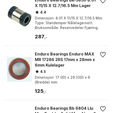
X 11/15 X 12.7/16.5 Mm Lager
4.4
Dimensjon: 8.01 X 11/15 X 12.7/16.5 Mm.
Type: Støtdemper Nålelagersett.
Bruksområde: Reservedeler Fjæring.
Merke: Enduro Bearings. Farge: Silver.
287
Størrelse: One...
,-
Enduro Bearings Enduro MAX
MR 17286 2RS 17mm x 28mm x
6mm Kulelager
4.5
Dimensjon: 17 (ID) x 28 (OD) x 6
(Bredde) mm.
125
,-
Enduro Bearings Bb 6804 Llu