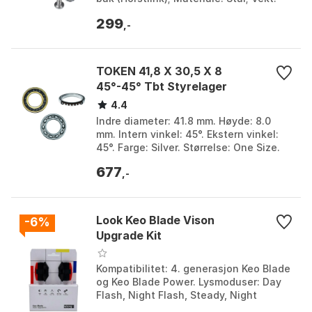
44,00 g. Farge: Multicolor. Størrelse:
299
One Size.
,-
TOKEN 41,8 X 30,5 X 8
45°-45° Tbt Styrelager
4.4
Indre diameter: 41.8 mm. Høyde: 8.0
mm. Intern vinkel: 45°. Ekstern vinkel:
45°. Farge: Silver. Størrelse: One Size.
677
,-
Look Keo Blade Vison
-6%
Upgrade Kit
Kompatibilitet: 4. generasjon Keo Blade
og Keo Blade Power. Lysmoduser: Day
Flash, Night Flash, Steady, Night
Steady. Batteritid: Opptil 40 timer.