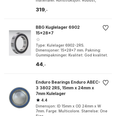
materialer. Konstruksjon: Robust,
motstår korrosjon og slitasje. Design:
319
Optimalisert for mi...
,-
BBG Kuglelager 6902
15x28x7
Type: Kulelager 6902-2RS.
Dimensjoner: 15x28x7 mm. Pakning:
Gummipakninger. Kvalitet: God kvalitet.
44
,-
Enduro Bearings Enduro ABEC-
3 3802 2RS, 15mm x 24mm x
7mm Kulelager
4.4
Dimensjon: ID 15mm x OD 24mm x W
7mm. Farge: Multicolore. Størrelse: One
Size.