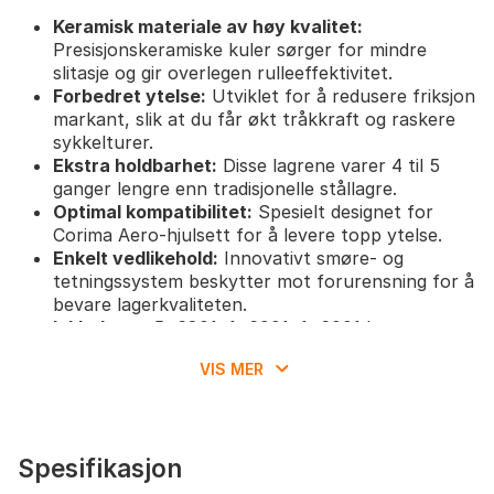
Keramisk materiale av høy kvalitet:
Presisjonskeramiske kuler sørger for mindre
slitasje og gir overlegen rulleeffektivitet.
Forbedret ytelse:
Utviklet for å redusere friksjon
markant, slik at du får økt tråkkraft og raskere
sykkelturer.
Ekstra holdbarhet:
Disse lagrene varer 4 til 5
ganger lengre enn tradisjonelle stållagre.
Optimal kompatibilitet:
Spesielt designet for
Corima Aero-hjulsett for å levere topp ytelse.
Enkelt vedlikehold:
Innovativt smøre- og
tetningssystem beskytter mot forurensning for å
bevare lagerkvaliteten.
Inkluderer:
5x6801, 1x6901, 1x6001 lagre,
CyclingCeramic Road Grease og klistremerkeark.
VIS MER
Spesifikasjon