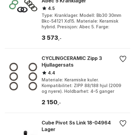
Abec 5 Kranklager
4.5
Type: Kranklager. Modell: Bb30 30mm
Bkc-54121 Xd15. Materiale: Keramisk
hybrid. Presisjon: Abec 5. Farge:
Multicolor. Størrelse: One Size.
3 573
,-
CYCLINGCERAMIC Zipp 3
Hjullagersats
4.4
Materiale: Keramiske kuler.
Kompatibilitet: ZIPP 88/188 hjul (2009
og nyere). Holdbarhet: 4–5 ganger
lenger enn standard stållagre.
2 150
Vedlikehold: Minimal smøring...
,-
Cube Pivot Ss Link 18-04964
Lager