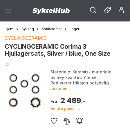
Hjem
>
Sykling
>
Sykkeldeler
>
Lager
CYCLINGCERAMIC
CYCLINGCERAMIC Corima 3
Hjullagersats, Silver / blue, One Size
Materiale: Keramisk materiale
av høy kvalitet. Ytelse:
Reduserer friksjon betydelig og
øker sykkelprestasjon.
Les mer
Holdbarhet: Varer 4 til 5 ganger
2 489
lenger enn tradis...
,-
Fra
Se alle priser