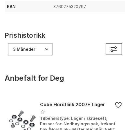
EAN
3760275320797
Prishistorikk
3 Måneder
Anbefalt for Deg
Cube Horstlink 2007+ Lager
Tilbehørstype: Lager / skruesett;
Passer for: Nedbøyingsspak, trekant
bak (Horstlink); Materiale: Stål; Vekt: