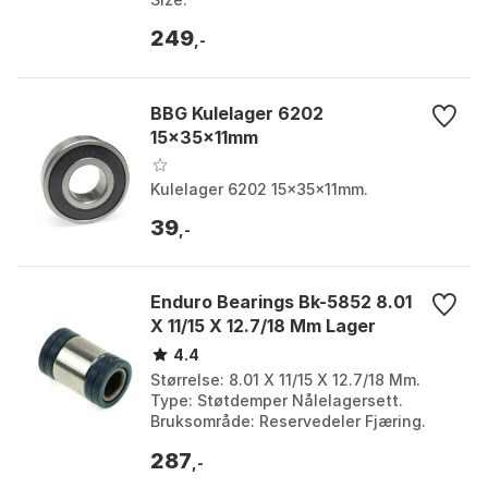
249
,-
BBG Kulelager 6202
15x35x11mm
Kulelager 6202 15x35x11mm.
39
,-
Enduro Bearings Bk-5852 8.01
X 11/15 X 12.7/18 Mm Lager
4.4
Størrelse: 8.01 X 11/15 X 12.7/18 Mm.
Type: Støtdemper Nålelagersett.
Bruksområde: Reservedeler Fjæring.
Merke: Enduro Bearings. Farge: Silver.
287
Størrelse: One S...
,-